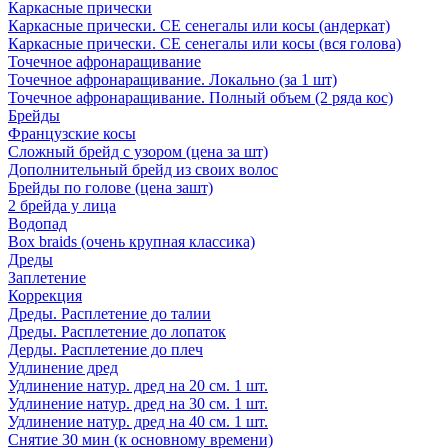
Каркасные прически
Каркасные прически. СЕ сенегалы или косы (андеркат)
Каркасные прически. СЕ сенегалы или косы (вся голова)
Точечное афронаращивание
Точечное афронаращивание. Локально (за 1 шт)
Точечное афронаращивание. Полный объем (2 ряда кос)
Брейды
Французские косы
Сложный брейд с узором (цена за шт)
Дополнительный брейд из своих волос
Брейды по голове (цена зашт)
2 брейда у лица
Водопад
Box braids (очень крупная классика)
Дреды
Заплетение
Коррекция
Дреды. Расплетение до талии
Дреды. Расплетение до лопаток
Дерды. Расплетение до плеч
Удлинение дред
Удлинение натур. дред на 20 см. 1 шт.
Удлинение натур. дред на 30 см. 1 шт.
Удлинение натур. дред на 40 см. 1 шт.
Снятие 30 мин (к основному времени)