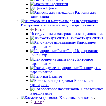
Брашинги
Щетки
Расческа для
канекалона
Инструменты и материалы для наращивания
Назад
Инструменты и материалы для наращивания
Жидкость для снятия
Капсульное
наращивание
Наращивание
Ринг Стар
Ленточное
наращивание
Голливудское
наращивание
Палитра
Волосы для
тренировки
Поволосковое
наращивание
Косметика для волос
Назад