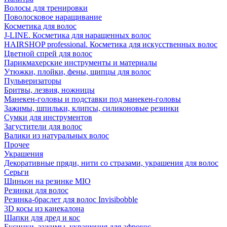
Волосы для тренировки
Поволосковое наращивание
Косметика для волос
J-LINE. Косметика для наращенных волос
HAIRSHOP professional. Косметика для искусственных волос
Цветной спрей для волос
Парикмахерские инструменты и материалы
Утюжки, плойки, фены, щипцы для волос
Пульверизаторы
Бритвы, лезвия, ножницы
Манекен-головы и подставки под манекен-головы
Зажимы, шпильки, клипсы, силиконовые резинки
Сумки для инструментов
Загустители для волос
Валики из натуральных волос
Прочее
Украшения
Декоративные пряди, нити со стразами, украшения для волос
Серьги
Шиньон на резинке MIO
Резинки для волос
Резинка-браслет для волос Invisibobble
3D косы из канекалона
Шапки для дред и кос
Бусинки, зажимы, украшения для афрокос