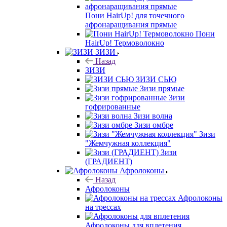
Пони HairUp! для точечного
афронаращивания прямые
Пони
HairUp! Термоволокно
ЗИЗИ
Назад
ЗИЗИ
ЗИЗИ СЬЮ
Зизи прямые
Зизи
гофрированные
Зизи волна
Зизи омбре
Зизи
"Жемчужная коллекция"
Зизи
(ГРАДИЕНТ)
Афролоконы
Назад
Афролоконы
Афролоконы
на трессах
Афролоконы для вплетения