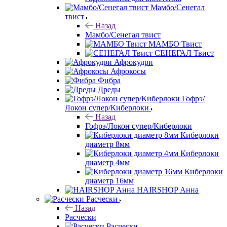
Мамбо/Сенегал
твист
Назад
Мамбо/Сенегал твист
МАМБО Твист
СЕНЕГАЛ Твист
Афрокудри
Афрокосы
Фибра
Дреды
Гофрэ/
Локон супер/Киберлоки
Назад
Гофрэ/Локон супер/Киберлоки
Киберлоки
диаметр 8мм
Киберлоки
диаметр 4мм
Киберлоки
диаметр 16мм
HAIRSHOP Анна
Расчески
Назад
Расчески
Расчески