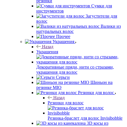
резинки
Сумки для
инструментов
Загустители для
волос
Валики из
натуральных волос
Прочее
Украшения
Назад
Украшения
Декоративные пряди, нити со стразами,
украшения для волос
Серьги
Шиньон на
резинке MIO
Резинки для волос
Назад
Резинки для волос
Резинка-браслет для волос Invisibobble
3D косы из