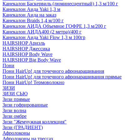
Канекалон Баскервиль (люминесцентный) 1,3 м/100 г
Канекалон Аида Yaki 1,3 м
Канекалон Аида на заказ
Канекалон Braids 1,4 м/100 г
Канекалон АИДА Объемное ГОФРЕ 1,3 м/200 г
Канекалон АИДА400 (2 метра)/400 г
Канекалон Аида Yaki Flow 1,3 м 100гр
HAIRSHOP Ариэль
HAIRSHOP Джессика
HAIRSHOP Body Wave
HAIRSHOP Big Body Wave
Пони
Пони HairUp! для точечного афронаращивания
Пони HairUp! для точечного афронаращивания прямые
Пони HairUp! Термоволокно
ЗИЗИ
ЗИЗИ СЬЮ
Зизи прямые
Зизи гофрированные
Зизи волна
Зизи омбре
Зизи "Жемчужная коллекция"
Зизи (ГРАДИЕНТ)
Афролоконы
Афролоконы на трессах