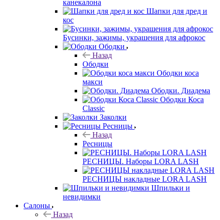
канекалона
Шапки для дред и
кос
Бусинки, зажимы, украшения для афрокос
Ободки
Назад
Ободки
Ободки коса
макси
Ободки. Диадема
Ободки Коса
Classic
Заколки
Ресницы
Назад
Ресницы
РЕСНИЦЫ. Наборы LORA LASH
РЕСНИЦЫ накладные LORA LASH
Шпильки и
невидимки
Салоны
Назад