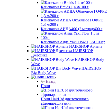
Канекалон Braids 1,4 м/100 г
Канекалон АИДА Объемное ГОФРЕ
1,3 м/200 г
Канекалон АИДА400 (2 метра)/400 г
Канекалон Аида Yaki Flow 1,3 м 100гр
HAIRSHOP Ариэль
HAIRSHOP
Джессика
HAIRSHOP Body
Wave
HAIRSHOP
Big Body Wave
Пони
Назад
Пони
Пони HairUp! для точечного
афронаращивания