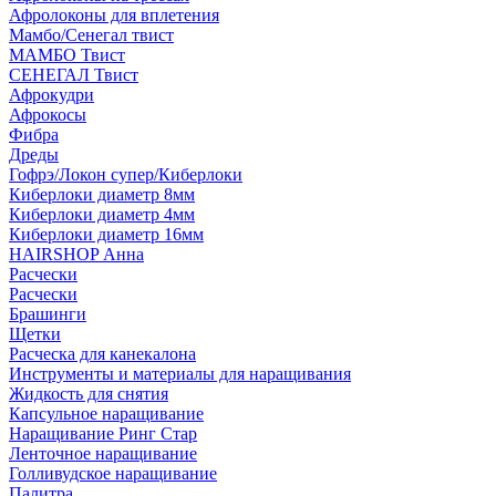
Афролоконы для вплетения
Мамбо/Сенегал твист
МАМБО Твист
СЕНЕГАЛ Твист
Афрокудри
Афрокосы
Фибра
Дреды
Гофрэ/Локон супер/Киберлоки
Киберлоки диаметр 8мм
Киберлоки диаметр 4мм
Киберлоки диаметр 16мм
HAIRSHOP Анна
Расчески
Расчески
Брашинги
Щетки
Расческа для канекалона
Инструменты и материалы для наращивания
Жидкость для снятия
Капсульное наращивание
Наращивание Ринг Стар
Ленточное наращивание
Голливудское наращивание
Палитра