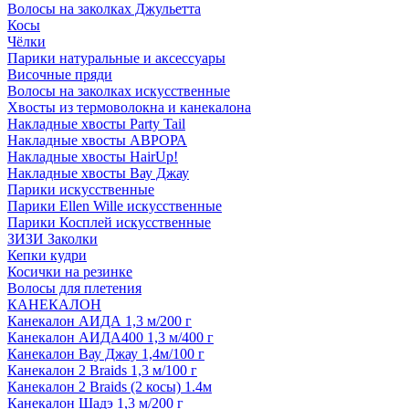
Волосы на заколках Джульетта
Косы
Чёлки
Парики натуральные и аксессуары
Височные пряди
Волосы на заколках искусственные
Хвосты из термоволокна и канекалона
Накладные хвосты Party Tail
Накладные хвосты АВРОРА
Накладные хвосты HairUp!
Накладные хвосты Вау Джау
Парики искусственные
Парики Ellen Wille искусственные
Парики Косплей искусственные
ЗИЗИ Заколки
Кепки кудри
Косички на резинке
Волосы для плетения
КАНЕКАЛОН
Канекалон АИДА 1,3 м/200 г
Канекалон АИДА400 1,3 м/400 г
Канекалон Вау Джау 1,4м/100 г
Канекалон 2 Braids 1,3 м/100 г
Канекалон 2 Braids (2 косы) 1.4м
Канекалон Шадэ 1,3 м/200 г