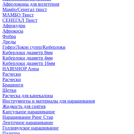
Афролоконы для вплетения
Мамбо/Сенегал твист
МАМБО Твист
СЕНЕГАЛ Твист
Афрокудри
Афрокосы
Фибра
Дреды
Гофрэ/Локон супер/Киберлоки
Киберлоки диаметр 8мм
Киберлоки диаметр 4мм
Киберлоки диаметр 16мм
HAIRSHOP Анна
Расчески
Расчески
Брашинги
Щетки
Расческа для канекалона
Инструменты и материалы для наращивания
Жидкость для снятия
Капсульное наращивание
Наращивание Ринг Стар
Ленточное наращивание
Голливудское наращивание
Палитра