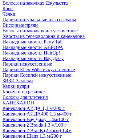
Волосы на заколках Джульетта
Косы
Чёлки
Парики натуральные и аксессуары
Височные пряди
Волосы на заколках искусственные
Хвосты из термоволокна и канекалона
Накладные хвосты Party Tail
Накладные хвосты АВРОРА
Накладные хвосты HairUp!
Накладные хвосты Вау Джау
Парики искусственные
Парики Ellen Wille искусственные
Парики Косплей искусственные
ЗИЗИ Заколки
Кепки кудри
Косички на резинке
Волосы для плетения
КАНЕКАЛОН
Канекалон АИДА 1,3 м/200 г
Канекалон АИДА400 1,3 м/400 г
Канекалон Вау Джау 1,4м/100 г
Канекалон 2 Braids 1,3 м/100 г
Канекалон 2 Braids (2 косы) 1.4м
Канекалон Шадэ 1,3 м/200 г