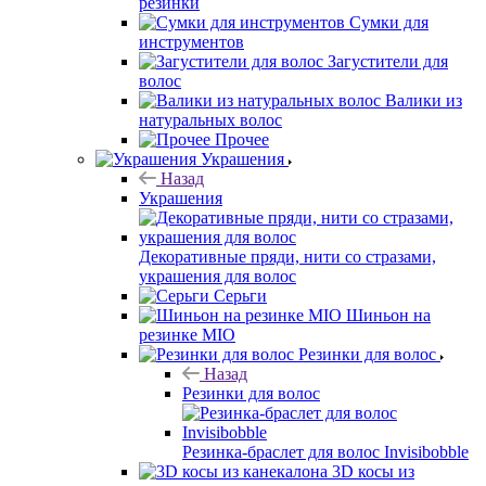
резинки
Сумки для
инструментов
Загустители для
волос
Валики из
натуральных волос
Прочее
Украшения
Назад
Украшения
Декоративные пряди, нити со стразами,
украшения для волос
Серьги
Шиньон на
резинке MIO
Резинки для волос
Назад
Резинки для волос
Резинка-браслет для волос Invisibobble
3D косы из