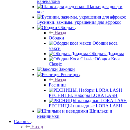
канекалона
Шапки для дред и
кос
Бусинки, зажимы, украшения для афрокос
Ободки
Назад
Ободки
Ободки коса
макси
Ободки. Диадема
Ободки Коса
Classic
Заколки
Ресницы
Назад
Ресницы
РЕСНИЦЫ. Наборы LORA LASH
РЕСНИЦЫ накладные LORA LASH
Шпильки и
невидимки
Салоны
Назад