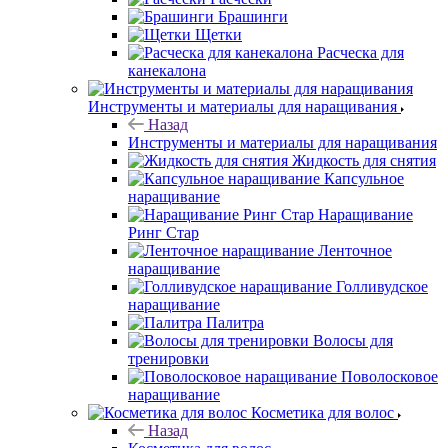
Брашинги
Щетки
Расческа для
канекалона
Инструменты и материалы для наращивания
Назад
Инструменты и материалы для наращивания
Жидкость для снятия
Капсульное
наращивание
Наращивание
Ринг Стар
Ленточное
наращивание
Голливудское
наращивание
Палитра
Волосы для
тренировки
Поволосковое
наращивание
Косметика для волос
Назад