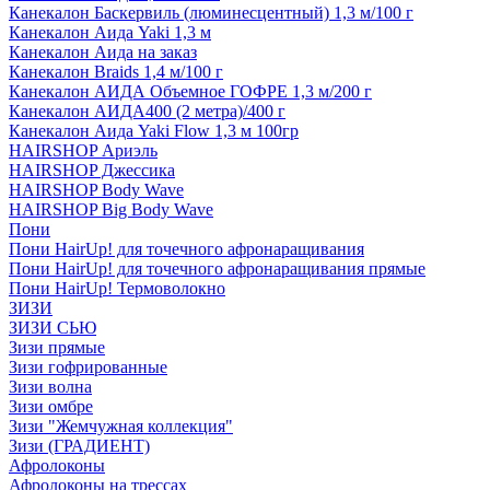
Канекалон Баскервиль (люминесцентный) 1,3 м/100 г
Канекалон Аида Yaki 1,3 м
Канекалон Аида на заказ
Канекалон Braids 1,4 м/100 г
Канекалон АИДА Объемное ГОФРЕ 1,3 м/200 г
Канекалон АИДА400 (2 метра)/400 г
Канекалон Аида Yaki Flow 1,3 м 100гр
HAIRSHOP Ариэль
HAIRSHOP Джессика
HAIRSHOP Body Wave
HAIRSHOP Big Body Wave
Пони
Пони HairUp! для точечного афронаращивания
Пони HairUp! для точечного афронаращивания прямые
Пони HairUp! Термоволокно
ЗИЗИ
ЗИЗИ СЬЮ
Зизи прямые
Зизи гофрированные
Зизи волна
Зизи омбре
Зизи "Жемчужная коллекция"
Зизи (ГРАДИЕНТ)
Афролоконы
Афролоконы на трессах