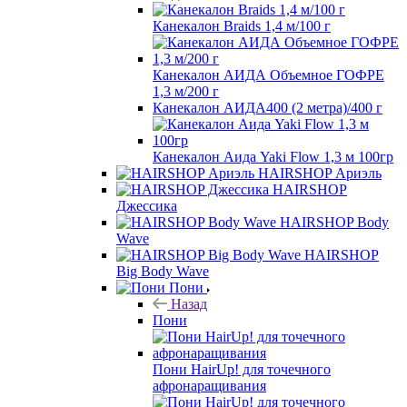
Канекалон Braids 1,4 м/100 г
Канекалон АИДА Объемное ГОФРЕ
1,3 м/200 г
Канекалон АИДА400 (2 метра)/400 г
Канекалон Аида Yaki Flow 1,3 м 100гр
HAIRSHOP Ариэль
HAIRSHOP
Джессика
HAIRSHOP Body
Wave
HAIRSHOP
Big Body Wave
Пони
Назад
Пони
Пони HairUp! для точечного
афронаращивания