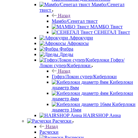
Мамбо/Сенегал
твист
Назад
Мамбо/Сенегал твист
МАМБО Твист
СЕНЕГАЛ Твист
Афрокудри
Афрокосы
Фибра
Дреды
Гофрэ/
Локон супер/Киберлоки
Назад
Гофрэ/Локон супер/Киберлоки
Киберлоки
диаметр 8мм
Киберлоки
диаметр 4мм
Киберлоки
диаметр 16мм
HAIRSHOP Анна
Расчески
Назад
Расчески
Расчески