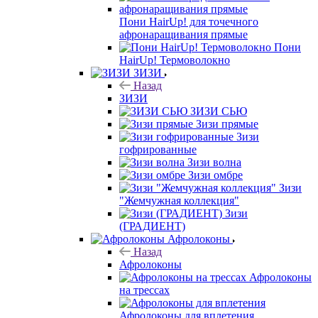
Пони HairUp! для точечного
афронаращивания прямые
Пони
HairUp! Термоволокно
ЗИЗИ
Назад
ЗИЗИ
ЗИЗИ СЬЮ
Зизи прямые
Зизи
гофрированные
Зизи волна
Зизи омбре
Зизи
"Жемчужная коллекция"
Зизи
(ГРАДИЕНТ)
Афролоконы
Назад
Афролоконы
Афролоконы
на трессах
Афролоконы для вплетения