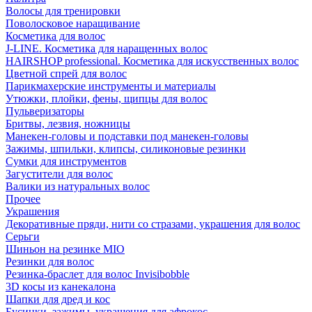
Волосы для тренировки
Поволосковое наращивание
Косметика для волос
J-LINE. Косметика для наращенных волос
HAIRSHOP professional. Косметика для искусственных волос
Цветной спрей для волос
Парикмахерские инструменты и материалы
Утюжки, плойки, фены, щипцы для волос
Пульверизаторы
Бритвы, лезвия, ножницы
Манекен-головы и подставки под манекен-головы
Зажимы, шпильки, клипсы, силиконовые резинки
Сумки для инструментов
Загустители для волос
Валики из натуральных волос
Прочее
Украшения
Декоративные пряди, нити со стразами, украшения для волос
Серьги
Шиньон на резинке MIO
Резинки для волос
Резинка-браслет для волос Invisibobble
3D косы из канекалона
Шапки для дред и кос
Бусинки, зажимы, украшения для афрокос