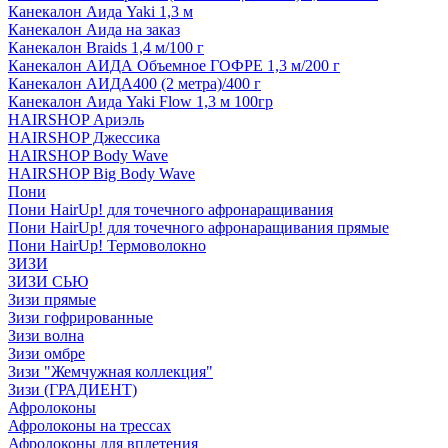
Канекалон Аида Yaki 1,3 м
Канекалон Аида на заказ
Канекалон Braids 1,4 м/100 г
Канекалон АИДА Объемное ГОФРЕ 1,3 м/200 г
Канекалон АИДА400 (2 метра)/400 г
Канекалон Аида Yaki Flow 1,3 м 100гр
HAIRSHOP Ариэль
HAIRSHOP Джессика
HAIRSHOP Body Wave
HAIRSHOP Big Body Wave
Пони
Пони HairUp! для точечного афронаращивания
Пони HairUp! для точечного афронаращивания прямые
Пони HairUp! Термоволокно
ЗИЗИ
ЗИЗИ СЬЮ
Зизи прямые
Зизи гофрированные
Зизи волна
Зизи омбре
Зизи "Жемчужная коллекция"
Зизи (ГРАДИЕНТ)
Афролоконы
Афролоконы на трессах
Афролоконы для вплетения