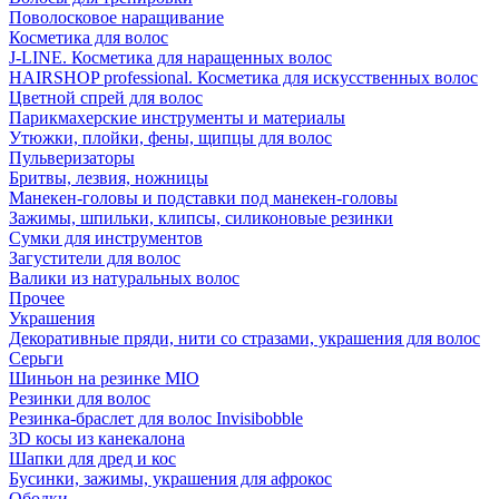
Поволосковое наращивание
Косметика для волос
J-LINE. Косметика для наращенных волос
HAIRSHOP professional. Косметика для искусственных волос
Цветной спрей для волос
Парикмахерские инструменты и материалы
Утюжки, плойки, фены, щипцы для волос
Пульверизаторы
Бритвы, лезвия, ножницы
Манекен-головы и подставки под манекен-головы
Зажимы, шпильки, клипсы, силиконовые резинки
Сумки для инструментов
Загустители для волос
Валики из натуральных волос
Прочее
Украшения
Декоративные пряди, нити со стразами, украшения для волос
Серьги
Шиньон на резинке MIO
Резинки для волос
Резинка-браслет для волос Invisibobble
3D косы из канекалона
Шапки для дред и кос
Бусинки, зажимы, украшения для афрокос
Ободки