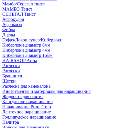
Мамбо/Сенегал твист
МАМБО Твист
СЕНЕГАЛ Твист
Афрокудри
Афрокосы
Фибра
Дреды
Гофрэ/Локон супер/Киберлоки
Киберлоки диаметр 8мм
Киберлоки диаметр 4мм
Киберлоки диаметр 16мм
HAIRSHOP Анна
Расчески
Расчески
Брашинги
Щетки
Расческа для канекалона
Инструменты и материалы для наращивания
Жидкость для снятия
Капсульное наращивание
Наращивание Ринг Стар
Ленточное наращивание
Голливудское наращивание
Палитра
Волосы для тренировки