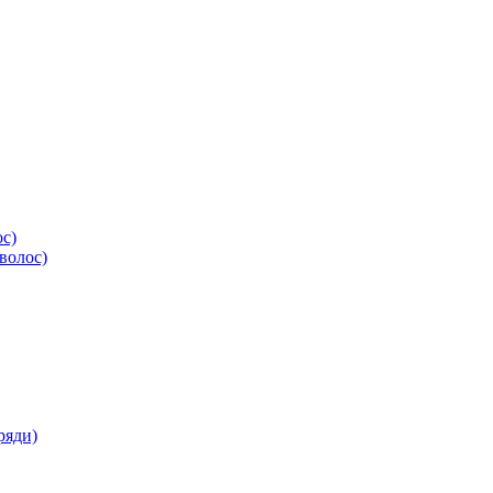
ос)
волос)
ряди)