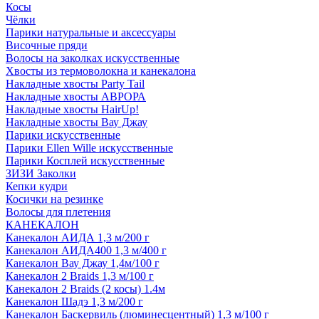
Косы
Чёлки
Парики натуральные и аксессуары
Височные пряди
Волосы на заколках искусственные
Хвосты из термоволокна и канекалона
Накладные хвосты Party Tail
Накладные хвосты АВРОРА
Накладные хвосты HairUp!
Накладные хвосты Вау Джау
Парики искусственные
Парики Ellen Wille искусственные
Парики Косплей искусственные
ЗИЗИ Заколки
Кепки кудри
Косички на резинке
Волосы для плетения
КАНЕКАЛОН
Канекалон АИДА 1,3 м/200 г
Канекалон АИДА400 1,3 м/400 г
Канекалон Вау Джау 1,4м/100 г
Канекалон 2 Braids 1,3 м/100 г
Канекалон 2 Braids (2 косы) 1.4м
Канекалон Шадэ 1,3 м/200 г
Канекалон Баскервиль (люминесцентный) 1,3 м/100 г