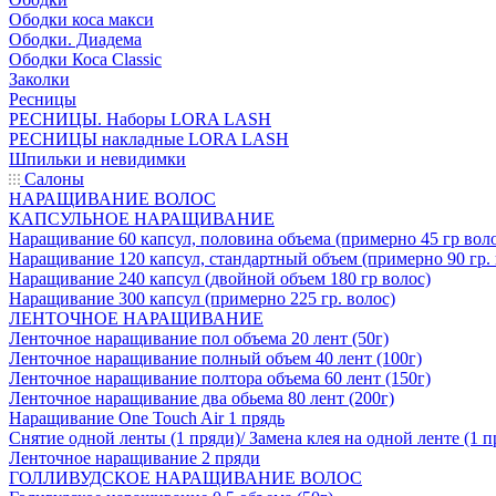
Ободки коса макси
Ободки. Диадема
Ободки Коса Classic
Заколки
Ресницы
РЕСНИЦЫ. Наборы LORA LASH
РЕСНИЦЫ накладные LORA LASH
Шпильки и невидимки
Салоны
НАРАЩИВАНИЕ ВОЛОС
КАПСУЛЬНОЕ НАРАЩИВАНИЕ
Наращивание 60 капсул, половина объема (примерно 45 гр вол
Наращивание 120 капсул, стандартный объем (примерно 90 гр. 
Наращивание 240 капсул (двойной объем 180 гр волос)
Наращивание 300 капсул (примерно 225 гр. волос)
ЛЕНТОЧНОЕ НАРАЩИВАНИЕ
Ленточное наращивание пол объема 20 лент (50г)
Ленточное наращивание полный объем 40 лент (100г)
Ленточное наращивание полтора объема 60 лент (150г)
Ленточное наращивание два обьема 80 лент (200г)
Наращивание One Touch Air 1 прядь
Снятие одной ленты (1 пряди)/ Замена клея на одной ленте (1 п
Ленточное наращивание 2 пряди
ГОЛЛИВУДСКОЕ НАРАЩИВАНИЕ ВОЛОС