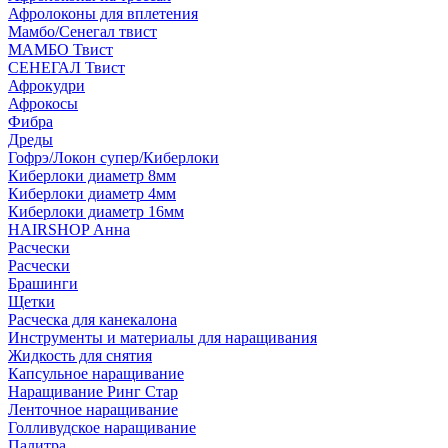
Афролоконы для вплетения
Мамбо/Сенегал твист
МАМБО Твист
СЕНЕГАЛ Твист
Афрокудри
Афрокосы
Фибра
Дреды
Гофрэ/Локон супер/Киберлоки
Киберлоки диаметр 8мм
Киберлоки диаметр 4мм
Киберлоки диаметр 16мм
HAIRSHOP Анна
Расчески
Расчески
Брашинги
Щетки
Расческа для канекалона
Инструменты и материалы для наращивания
Жидкость для снятия
Капсульное наращивание
Наращивание Ринг Стар
Ленточное наращивание
Голливудское наращивание
Палитра