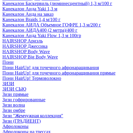
Канекалон Баскервиль (люминесцентный) 1,3 м/100 г
Канекалон Аида Yaki 1,3 м
Канекалон Аида на заказ
Канекалон Braids 1,4 м/100 г
Канекалон АИДА Объемное ГОФРЕ 1,3 м/200 г
Канекалон АИДА400 (2 метра)/400 г
Канекалон Аида Yaki Flow 1,3 м 100гр
HAIRSHOP Ариэль
HAIRSHOP Джессика
HAIRSHOP Body Wave
HAIRSHOP Big Body Wave
Пони
Пони HairUp! для точечного афронаращивания
Пони HairUp! для точечного афронаращивания прямые
Пони HairUp! Термоволокно
ЗИЗИ
ЗИЗИ СЬЮ
Зизи прямые
Зизи гофрированные
Зизи волна
Зизи омбре
Зизи "Жемчужная коллекция"
Зизи (ГРАДИЕНТ)
Афролоконы
Афролоконы на трессах