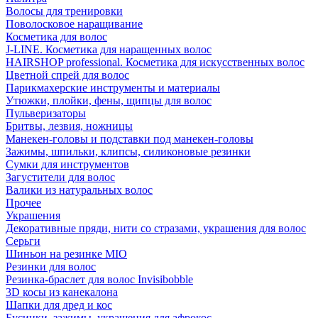
Волосы для тренировки
Поволосковое наращивание
Косметика для волос
J-LINE. Косметика для наращенных волос
HAIRSHOP professional. Косметика для искусственных волос
Цветной спрей для волос
Парикмахерские инструменты и материалы
Утюжки, плойки, фены, щипцы для волос
Пульверизаторы
Бритвы, лезвия, ножницы
Манекен-головы и подставки под манекен-головы
Зажимы, шпильки, клипсы, силиконовые резинки
Сумки для инструментов
Загустители для волос
Валики из натуральных волос
Прочее
Украшения
Декоративные пряди, нити со стразами, украшения для волос
Серьги
Шиньон на резинке MIO
Резинки для волос
Резинка-браслет для волос Invisibobble
3D косы из канекалона
Шапки для дред и кос
Бусинки, зажимы, украшения для афрокос