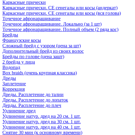
Каркасные прически
Каркасные прически. СЕ сенегалы или косы (андеркат)
Каркасные прически. СЕ сенегалы или косы (вся голова)
Точечное афронаращивание
Точечное афронаращивание. Локально (за 1 шт)
Точечное афронаращивание. Полный объем (2 ряда кос)
Брейды
Французские косы
Сложный брейд с узором (цена за шт)
Дополнительный брейд из своих волос
Брейды по голове (цена зашт)
2 брейда у лица
Водопад
Box braids (очень крупная классика)
Дреды
Заплетение
Коррекция
Дреды. Расплетение до талии
Дреды. Расплетение до лопаток
Дерды. Расплетение до плеч
Удлинение дред
Удлинение натур. дред на 20 см. 1 шт.
Удлинение натур. дред на 30 см. 1 шт.
Удлинение натур. дред на 40 см. 1 шт.
Снятие 30 мин (к основному времени)