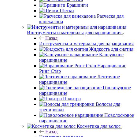
Брашинги
Щетки
Расческа для
канекалона
Инструменты и материалы для наращивания
Назад
Инструменты и материалы для наращивания
Жидкость для снятия
Капсульное
наращивание
Наращивание
Ринг Стар
Ленточное
наращивание
Голливудское
наращивание
Палитра
Волосы для
тренировки
Поволосковое
наращивание
Косметика для волос
Назад