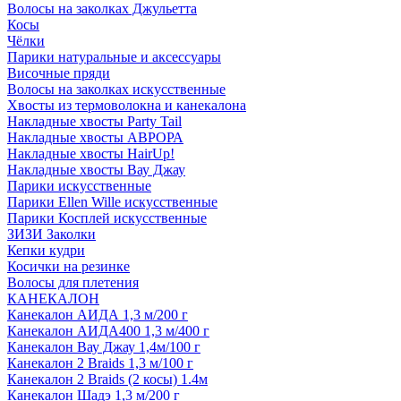
Волосы на заколках Джульетта
Косы
Чёлки
Парики натуральные и аксессуары
Височные пряди
Волосы на заколках искусственные
Хвосты из термоволокна и канекалона
Накладные хвосты Party Tail
Накладные хвосты АВРОРА
Накладные хвосты HairUp!
Накладные хвосты Вау Джау
Парики искусственные
Парики Ellen Wille искусственные
Парики Косплей искусственные
ЗИЗИ Заколки
Кепки кудри
Косички на резинке
Волосы для плетения
КАНЕКАЛОН
Канекалон АИДА 1,3 м/200 г
Канекалон АИДА400 1,3 м/400 г
Канекалон Вау Джау 1,4м/100 г
Канекалон 2 Braids 1,3 м/100 г
Канекалон 2 Braids (2 косы) 1.4м
Канекалон Шадэ 1,3 м/200 г