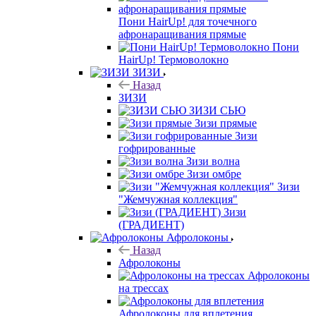
Пони HairUp! для точечного
афронаращивания прямые
Пони
HairUp! Термоволокно
ЗИЗИ
Назад
ЗИЗИ
ЗИЗИ СЬЮ
Зизи прямые
Зизи
гофрированные
Зизи волна
Зизи омбре
Зизи
"Жемчужная коллекция"
Зизи
(ГРАДИЕНТ)
Афролоконы
Назад
Афролоконы
Афролоконы
на трессах
Афролоконы для вплетения