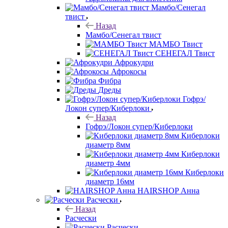
Мамбо/Сенегал
твист
Назад
Мамбо/Сенегал твист
МАМБО Твист
СЕНЕГАЛ Твист
Афрокудри
Афрокосы
Фибра
Дреды
Гофрэ/
Локон супер/Киберлоки
Назад
Гофрэ/Локон супер/Киберлоки
Киберлоки
диаметр 8мм
Киберлоки
диаметр 4мм
Киберлоки
диаметр 16мм
HAIRSHOP Анна
Расчески
Назад
Расчески
Расчески