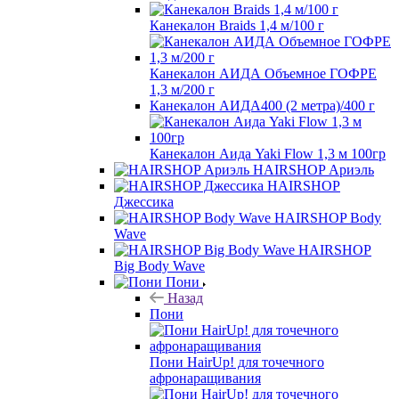
Канекалон Braids 1,4 м/100 г
Канекалон АИДА Объемное ГОФРЕ
1,3 м/200 г
Канекалон АИДА400 (2 метра)/400 г
Канекалон Аида Yaki Flow 1,3 м 100гр
HAIRSHOP Ариэль
HAIRSHOP
Джессика
HAIRSHOP Body
Wave
HAIRSHOP
Big Body Wave
Пони
Назад
Пони
Пони HairUp! для точечного
афронаращивания