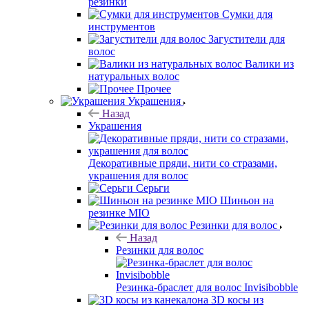
резинки
Сумки для
инструментов
Загустители для
волос
Валики из
натуральных волос
Прочее
Украшения
Назад
Украшения
Декоративные пряди, нити со стразами,
украшения для волос
Серьги
Шиньон на
резинке MIO
Резинки для волос
Назад
Резинки для волос
Резинка-браслет для волос Invisibobble
3D косы из