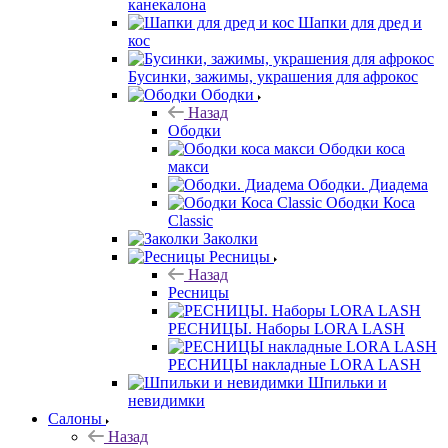
канекалона
Шапки для дред и
кос
Бусинки, зажимы, украшения для афрокос
Ободки
Назад
Ободки
Ободки коса
макси
Ободки. Диадема
Ободки Коса
Classic
Заколки
Ресницы
Назад
Ресницы
РЕСНИЦЫ. Наборы LORA LASH
РЕСНИЦЫ накладные LORA LASH
Шпильки и
невидимки
Салоны
Назад