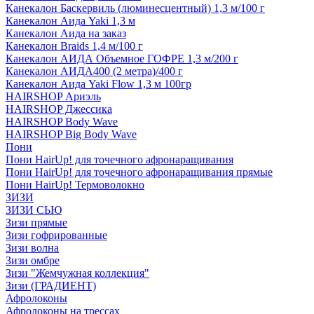
Канекалон Баскервиль (люминесцентный) 1,3 м/100 г
Канекалон Аида Yaki 1,3 м
Канекалон Аида на заказ
Канекалон Braids 1,4 м/100 г
Канекалон АИДА Объемное ГОФРЕ 1,3 м/200 г
Канекалон АИДА400 (2 метра)/400 г
Канекалон Аида Yaki Flow 1,3 м 100гр
HAIRSHOP Ариэль
HAIRSHOP Джессика
HAIRSHOP Body Wave
HAIRSHOP Big Body Wave
Пони
Пони HairUp! для точечного афронаращивания
Пони HairUp! для точечного афронаращивания прямые
Пони HairUp! Термоволокно
ЗИЗИ
ЗИЗИ СЬЮ
Зизи прямые
Зизи гофрированные
Зизи волна
Зизи омбре
Зизи "Жемчужная коллекция"
Зизи (ГРАДИЕНТ)
Афролоконы
Афролоконы на трессах