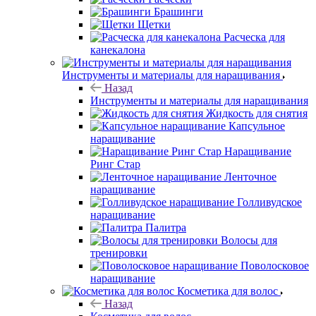
Брашинги
Щетки
Расческа для
канекалона
Инструменты и материалы для наращивания
Назад
Инструменты и материалы для наращивания
Жидкость для снятия
Капсульное
наращивание
Наращивание
Ринг Стар
Ленточное
наращивание
Голливудское
наращивание
Палитра
Волосы для
тренировки
Поволосковое
наращивание
Косметика для волос
Назад