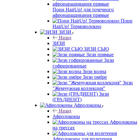
Пони HairUp! для точечного
афронаращивания прямые
Пони
HairUp! Термоволокно
ЗИЗИ
Назад
ЗИЗИ
ЗИЗИ СЬЮ
Зизи прямые
Зизи
гофрированные
Зизи волна
Зизи омбре
Зизи
"Жемчужная коллекция"
Зизи
(ГРАДИЕНТ)
Афролоконы
Назад
Афролоконы
Афролоконы
на трессах
Афролоконы для вплетения