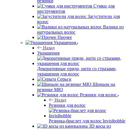
резинки
Сумки для
инструментов
Загустители для
волос
Валики из
натуральных волос
Прочее
Украшения
Назад
Украшения
Декоративные пряди, нити со стразами,
украшения для волос
Серьги
Шиньон на
резинке MIO
Резинки для волос
Назад
Резинки для волос
Резинка-браслет для волос Invisibobble
3D косы из