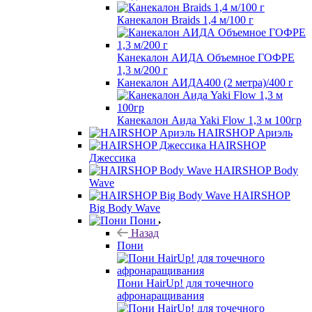
Канекалон Braids 1,4 м/100 г
Канекалон АИДА Объемное ГОФРЕ
1,3 м/200 г
Канекалон АИДА400 (2 метра)/400 г
Канекалон Аида Yaki Flow 1,3 м 100гр
HAIRSHOP Ариэль
HAIRSHOP
Джессика
HAIRSHOP Body
Wave
HAIRSHOP
Big Body Wave
Пони
Назад
Пони
Пони HairUp! для точечного
афронаращивания