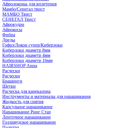
Афролоконы для вплетения
Мамбо/Сенегал твист
МАМБО Твист
СЕНЕГАЛ Твист
Афрокудри
Афрокосы
Фибра
Дреды
Гофрэ/Локон супер/Киберлоки
Киберлоки диаметр 8мм
Киберлоки диаметр 4мм
Киберлоки диаметр 16мм
HAIRSHOP Анна
Расчески
Расчески
Брашинги
Щетки
Расческа для канекалона
Инструменты и материалы для наращивания
Жидкость для снятия
Капсульное наращивание
Наращивание Ринг Стар
Ленточное наращивание
Голливудское наращивание
Палитра