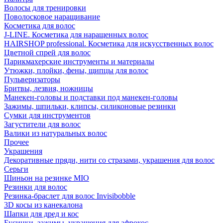
Волосы для тренировки
Поволосковое наращивание
Косметика для волос
J-LINE. Косметика для наращенных волос
HAIRSHOP professional. Косметика для искусственных волос
Цветной спрей для волос
Парикмахерские инструменты и материалы
Утюжки, плойки, фены, щипцы для волос
Пульверизаторы
Бритвы, лезвия, ножницы
Манекен-головы и подставки под манекен-головы
Зажимы, шпильки, клипсы, силиконовые резинки
Сумки для инструментов
Загустители для волос
Валики из натуральных волос
Прочее
Украшения
Декоративные пряди, нити со стразами, украшения для волос
Серьги
Шиньон на резинке MIO
Резинки для волос
Резинка-браслет для волос Invisibobble
3D косы из канекалона
Шапки для дред и кос
Бусинки, зажимы, украшения для афрокос