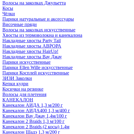
Волосы на заколках Джульетта
Косы
Чёлки
Парики натуральные и аксессуары
Височные пряди
Волосы на заколках искусственные
Хвосты из термоволокна и канекалона
Накладные хвосты Party Tail
Накладные хвосты АВРОРА
Накладные хвосты HairUp!
Накладные хвосты Вау Джау
Парики искусственные
Парики Ellen Wille искусственные
Парики Косплей искусственные
ЗИЗИ Заколки
Кепки кудри
Косички на резинке
Волосы для плетения
КАНЕКАЛОН
Канекалон АИДА 1,3 м/200 г
Канекалон АИДА400 1,3 м/400 г
Канекалон Вау Джау 1,4м/100 г
Канекалон 2 Braids 1,3 м/100 г
Канекалон 2 Braids (2 косы) 1.4м
Канекалон Шадэ 1,3 м/200 г