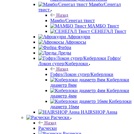
Мамбо/Сенегал
твист
Назад
Мамбо/Сенегал твист
МАМБО Твист
СЕНЕГАЛ Твист
Афрокудри
Афрокосы
Фибра
Дреды
Гофрэ/
Локон супер/Киберлоки
Назад
Гофрэ/Локон супер/Киберлоки
Киберлоки
диаметр 8мм
Киберлоки
диаметр 4мм
Киберлоки
диаметр 16мм
HAIRSHOP Анна
Расчески
Назад
Расчески
Расчески