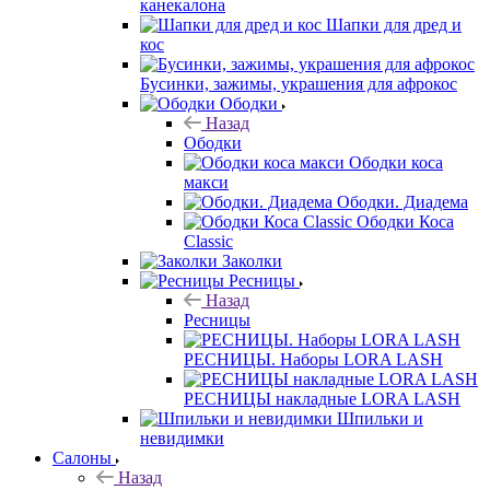
канекалона
Шапки для дред и
кос
Бусинки, зажимы, украшения для афрокос
Ободки
Назад
Ободки
Ободки коса
макси
Ободки. Диадема
Ободки Коса
Classic
Заколки
Ресницы
Назад
Ресницы
РЕСНИЦЫ. Наборы LORA LASH
РЕСНИЦЫ накладные LORA LASH
Шпильки и
невидимки
Салоны
Назад