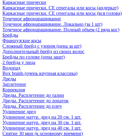
Каркасные прически
Каркасные прически. СЕ сенегалы или косы (андеркат)
Каркасные прически. СЕ сенегалы или косы (вся голова)
Точечное афронаращивание
Точечное афронаращивание. Локально (за 1 шт)
Точечное афронаращивание. Полный объем (2 ряда кос)
Брейды
Французские косы
Сложный брейд с узором (цена за шт)
Дополнительный брейд из своих волос
Брейды по голове (цена зашт)
2 брейда у лица
Водопад
Box braids (очень крупная классика)
Дреды
Заплетение
Коррекция
Дреды. Расплетение до талии
Дреды. Расплетение до лопаток
Дерды. Расплетение до плеч
Удлинение дред
Удлинение натур. дред на 20 см. 1 шт.
Удлинение натур. дред на 30 см. 1 шт.
Удлинение натур. дред на 40 см. 1 шт.
Снятие 30 мин (к основному времени)