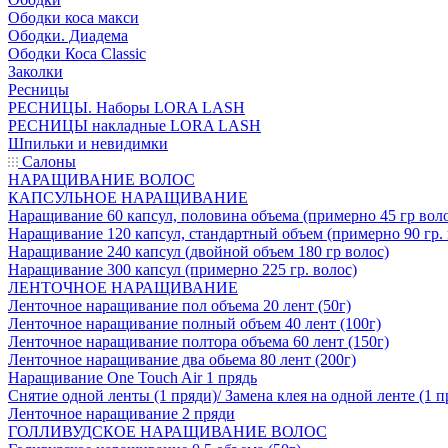
Ободки коса макси
Ободки. Диадема
Ободки Коса Classic
Заколки
Ресницы
РЕСНИЦЫ. Наборы LORA LASH
РЕСНИЦЫ накладные LORA LASH
Шпильки и невидимки
Салоны
НАРАЩИВАНИЕ ВОЛОС
КАПСУЛЬНОЕ НАРАЩИВАНИЕ
Наращивание 60 капсул, половина объема (примерно 45 гр вол
Наращивание 120 капсул, стандартный объем (примерно 90 гр. 
Наращивание 240 капсул (двойной объем 180 гр волос)
Наращивание 300 капсул (примерно 225 гр. волос)
ЛЕНТОЧНОЕ НАРАЩИВАНИЕ
Ленточное наращивание пол объема 20 лент (50г)
Ленточное наращивание полный объем 40 лент (100г)
Ленточное наращивание полтора объема 60 лент (150г)
Ленточное наращивание два обьема 80 лент (200г)
Наращивание One Touch Air 1 прядь
Снятие одной ленты (1 пряди)/ Замена клея на одной ленте (1 п
Ленточное наращивание 2 пряди
ГОЛЛИВУДСКОЕ НАРАЩИВАНИЕ ВОЛОС