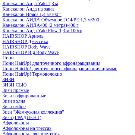
Канекалон Аида Yaki 1,3 м
Канекалон Аида на заказ
Канекалон Braids 1,4 м/100 г
Канекалон АИДА Объемное ГОФРЕ 1,3 м/200 г
Канекалон АИДА400 (2 метра)/400 г
Канекалон Аида Yaki Flow 1,3 м 100гр
HAIRSHOP Ариэль
HAIRSHOP Джессика
HAIRSHOP Body Wave
HAIRSHOP Big Body Wave
Пони
Пони HairUp! для точечного афронаращивания
Пони HairUp! для точечного афронаращивания прямые
Пони HairUp! Термоволокно
ЗИЗИ
ЗИЗИ СЬЮ
Зизи прямые
Зизи гофрированные
Зизи волна
Зизи омбре
Зизи "Жемчужная коллекция"
Зизи (ГРАДИЕНТ)
Афролоконы
Афролоконы на трессах
Афролоконы для вплетения