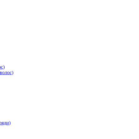
ос)
волос)
ряди)