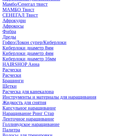
Мамбо/Сенегал твист
МАМБО Твист
СЕНЕГАЛ Твист
Афрокудри
Афрокосы
Фибра
Дреды
Гофрэ/Локон супер/Киберлоки
Киберлоки диаметр 8мм
Киберлоки диаметр 4мм
Киберлоки диаметр 16мм
HAIRSHOP Анна
Расчески
Расчески
Брашинги
Щетки
Расческа для канекалона
Инструменты и материалы для наращивания
Жидкость для снятия
Капсульное наращивание
Наращивание Ринг Стар
Ленточное наращивание
Голливудское наращивание
Палитра
Волосы для тренировки