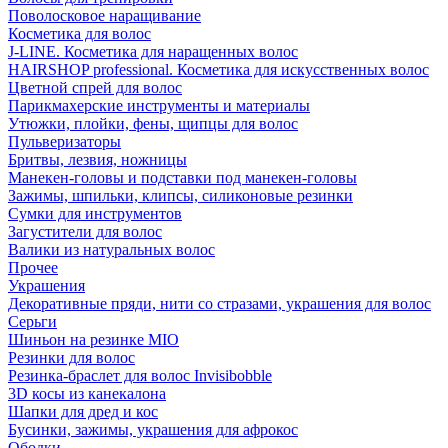
Поволосковое наращивание
Косметика для волос
J-LINE. Косметика для наращенных волос
HAIRSHOP professional. Косметика для искусственных волос
Цветной спрей для волос
Парикмахерские инструменты и материалы
Утюжки, плойки, фены, щипцы для волос
Пульверизаторы
Бритвы, лезвия, ножницы
Манекен-головы и подставки под манекен-головы
Зажимы, шпильки, клипсы, силиконовые резинки
Сумки для инструментов
Загустители для волос
Валики из натуральных волос
Прочее
Украшения
Декоративные пряди, нити со стразами, украшения для волос
Серьги
Шиньон на резинке MIO
Резинки для волос
Резинка-браслет для волос Invisibobble
3D косы из канекалона
Шапки для дред и кос
Бусинки, зажимы, украшения для афрокос
Ободки