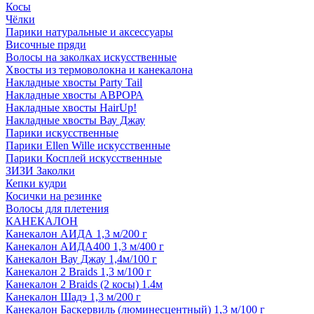
Косы
Чёлки
Парики натуральные и аксессуары
Височные пряди
Волосы на заколках искусственные
Хвосты из термоволокна и канекалона
Накладные хвосты Party Tail
Накладные хвосты АВРОРА
Накладные хвосты HairUp!
Накладные хвосты Вау Джау
Парики искусственные
Парики Ellen Wille искусственные
Парики Косплей искусственные
ЗИЗИ Заколки
Кепки кудри
Косички на резинке
Волосы для плетения
КАНЕКАЛОН
Канекалон АИДА 1,3 м/200 г
Канекалон АИДА400 1,3 м/400 г
Канекалон Вау Джау 1,4м/100 г
Канекалон 2 Braids 1,3 м/100 г
Канекалон 2 Braids (2 косы) 1.4м
Канекалон Шадэ 1,3 м/200 г
Канекалон Баскервиль (люминесцентный) 1,3 м/100 г