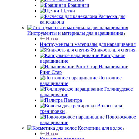
Брашинги
Щетки
Расческа для
канекалона
Инструменты и материалы для наращивания
Назад
Инструменты и материалы для наращивания
Жидкость для снятия
Капсульное
наращивание
Наращивание
Ринг Стар
Ленточное
наращивание
Голливудское
наращивание
Палитра
Волосы для
тренировки
Поволосковое
наращивание
Косметика для волос
Назад