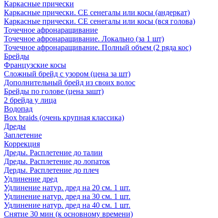
Каркасные прически
Каркасные прически. СЕ сенегалы или косы (андеркат)
Каркасные прически. СЕ сенегалы или косы (вся голова)
Точечное афронаращивание
Точечное афронаращивание. Локально (за 1 шт)
Точечное афронаращивание. Полный объем (2 ряда кос)
Брейды
Французские косы
Сложный брейд с узором (цена за шт)
Дополнительный брейд из своих волос
Брейды по голове (цена зашт)
2 брейда у лица
Водопад
Box braids (очень крупная классика)
Дреды
Заплетение
Коррекция
Дреды. Расплетение до талии
Дреды. Расплетение до лопаток
Дерды. Расплетение до плеч
Удлинение дред
Удлинение натур. дред на 20 см. 1 шт.
Удлинение натур. дред на 30 см. 1 шт.
Удлинение натур. дред на 40 см. 1 шт.
Снятие 30 мин (к основному времени)