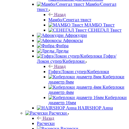
Мамбо/Сенегал
твист
Назад
Мамбо/Сенегал твист
МАМБО Твист
СЕНЕГАЛ Твист
Афрокудри
Афрокосы
Фибра
Дреды
Гофрэ/
Локон супер/Киберлоки
Назад
Гофрэ/Локон супер/Киберлоки
Киберлоки
диаметр 8мм
Киберлоки
диаметр 4мм
Киберлоки
диаметр 16мм
HAIRSHOP Анна
Расчески
Назад
Расчески
Расчески