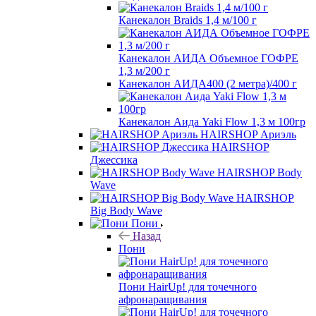
Канекалон Braids 1,4 м/100 г
Канекалон АИДА Объемное ГОФРЕ
1,3 м/200 г
Канекалон АИДА400 (2 метра)/400 г
Канекалон Аида Yaki Flow 1,3 м 100гр
HAIRSHOP Ариэль
HAIRSHOP
Джессика
HAIRSHOP Body
Wave
HAIRSHOP
Big Body Wave
Пони
Назад
Пони
Пони HairUp! для точечного
афронаращивания