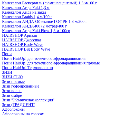
Канекалон Баскервиль (люминесцентный) 1,3 м/100 г
Канекалон Аида Yaki 1,3 м
Канекалон Аида на заказ
Канекалон Braids 1,4 м/100 г
Канекалон АИДА Объемное ГОФРЕ 1,3 м/200 г
Канекалон АИДА400 (2 метра)/400 г
Канекалон Аида Yaki Flow 1,3 м 100гр
HAIRSHOP Ариэль
HAIRSHOP Джессика
HAIRSHOP Body Wave
HAIRSHOP Big Body Wave
Пони
Пони HairUp! для точечного афронаращивания
Пони HairUp! для точечного афронаращивания прямые
Пони HairUp! Термоволокно
ЗИЗИ
ЗИЗИ СЬЮ
Зизи прямые
Зизи гофрированные
Зизи волна
Зизи омбре
Зизи "Жемчужная коллекция"
Зизи (ГРАДИЕНТ)
Афролоконы
Афролоконы на трессах