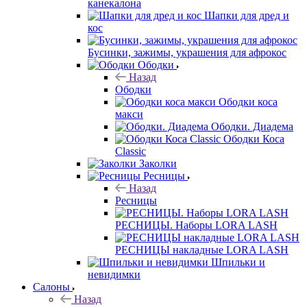
канекалона
Шапки для дред и
кос
Бусинки, зажимы, украшения для афрокос
Ободки
Назад
Ободки
Ободки коса
макси
Ободки. Диадема
Ободки Коса
Classic
Заколки
Ресницы
Назад
Ресницы
РЕСНИЦЫ. Наборы LORA LASH
РЕСНИЦЫ накладные LORA LASH
Шпильки и
невидимки
Салоны
Назад