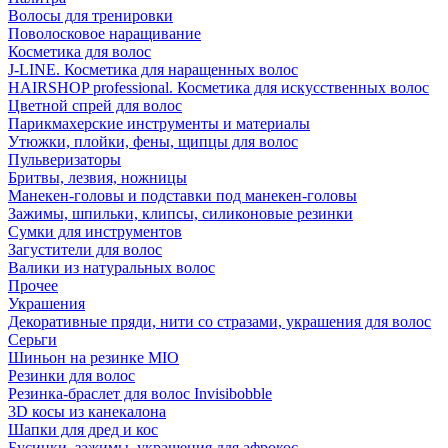
Волосы для тренировки
Поволосковое наращивание
Косметика для волос
J-LINE. Косметика для наращенных волос
HAIRSHOP professional. Косметика для искусственных волос
Цветной спрей для волос
Парикмахерские инструменты и материалы
Утюжки, плойки, фены, щипцы для волос
Пульверизаторы
Бритвы, лезвия, ножницы
Манекен-головы и подставки под манекен-головы
Зажимы, шпильки, клипсы, силиконовые резинки
Сумки для инструментов
Загустители для волос
Валики из натуральных волос
Прочее
Украшения
Декоративные пряди, нити со стразами, украшения для волос
Серьги
Шиньон на резинке MIO
Резинки для волос
Резинка-браслет для волос Invisibobble
3D косы из канекалона
Шапки для дред и кос
Бусинки, зажимы, украшения для афрокос