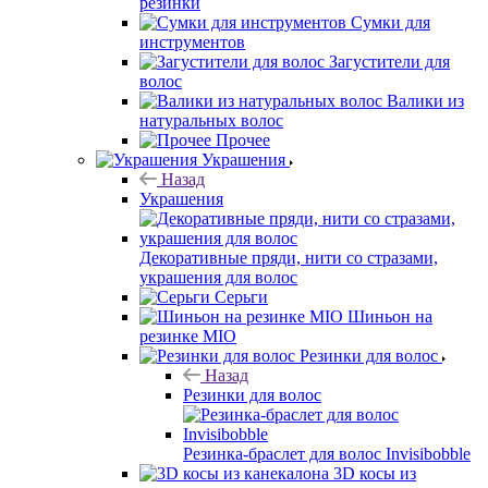
резинки
Сумки для
инструментов
Загустители для
волос
Валики из
натуральных волос
Прочее
Украшения
Назад
Украшения
Декоративные пряди, нити со стразами,
украшения для волос
Серьги
Шиньон на
резинке MIO
Резинки для волос
Назад
Резинки для волос
Резинка-браслет для волос Invisibobble
3D косы из