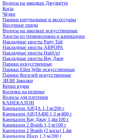
Волосы на заколках Джульетта
Косы
Чёлки
Парики натуральные и аксессуары
Височные пряди
Волосы на заколках искусственные
Хвосты из термоволокна и канекалона
Накладные хвосты Party Tail
Накладные хвосты АВРОРА
Накладные хвосты HairUp!
Накладные хвосты Вау Джау
Парики искусственные
Парики Ellen Wille искусственные
Парики Косплей искусственные
ЗИЗИ Заколки
Кепки кудри
Косички на резинке
Волосы для плетения
КАНЕКАЛОН
Канекалон АИДА 1,3 м/200 г
Канекалон АИДА400 1,3 м/400 г
Канекалон Вау Джау 1,4м/100 г
Канекалон 2 Braids 1,3 м/100 г
Канекалон 2 Braids (2 косы) 1.4м
Канекалон Шадэ 1,3 м/200 г