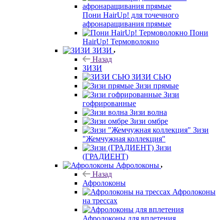
Пони HairUp! для точечного
афронаращивания прямые
Пони
HairUp! Термоволокно
ЗИЗИ
Назад
ЗИЗИ
ЗИЗИ СЬЮ
Зизи прямые
Зизи
гофрированные
Зизи волна
Зизи омбре
Зизи
"Жемчужная коллекция"
Зизи
(ГРАДИЕНТ)
Афролоконы
Назад
Афролоконы
Афролоконы
на трессах
Афролоконы для вплетения