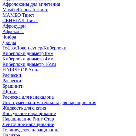
Афролоконы для вплетения
Мамбо/Сенегал твист
МАМБО Твист
СЕНЕГАЛ Твист
Афрокудри
Афрокосы
Фибра
Дреды
Гофрэ/Локон супер/Киберлоки
Киберлоки диаметр 8мм
Киберлоки диаметр 4мм
Киберлоки диаметр 16мм
HAIRSHOP Анна
Расчески
Расчески
Брашинги
Щетки
Расческа для канекалона
Инструменты и материалы для наращивания
Жидкость для снятия
Капсульное наращивание
Наращивание Ринг Стар
Ленточное наращивание
Голливудское наращивание
Палитра