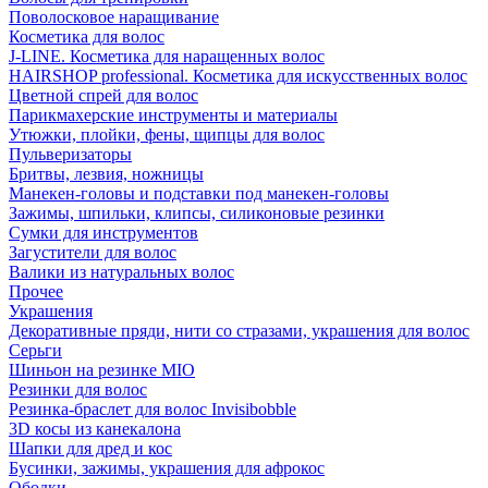
Поволосковое наращивание
Косметика для волос
J-LINE. Косметика для наращенных волос
HAIRSHOP professional. Косметика для искусственных волос
Цветной спрей для волос
Парикмахерские инструменты и материалы
Утюжки, плойки, фены, щипцы для волос
Пульверизаторы
Бритвы, лезвия, ножницы
Манекен-головы и подставки под манекен-головы
Зажимы, шпильки, клипсы, силиконовые резинки
Сумки для инструментов
Загустители для волос
Валики из натуральных волос
Прочее
Украшения
Декоративные пряди, нити со стразами, украшения для волос
Серьги
Шиньон на резинке MIO
Резинки для волос
Резинка-браслет для волос Invisibobble
3D косы из канекалона
Шапки для дред и кос
Бусинки, зажимы, украшения для афрокос
Ободки