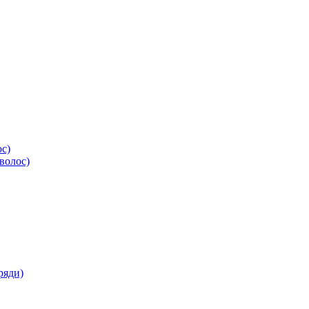
ос)
волос)
ряди)