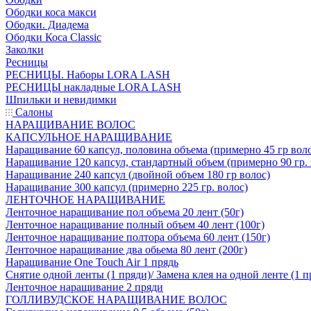
Ободки коса макси
Ободки. Диадема
Ободки Коса Classic
Заколки
Ресницы
РЕСНИЦЫ. Наборы LORA LASH
РЕСНИЦЫ накладные LORA LASH
Шпильки и невидимки
Салоны
НАРАЩИВАНИЕ ВОЛОС
КАПСУЛЬНОЕ НАРАЩИВАНИЕ
Наращивание 60 капсул, половина объема (примерно 45 гр вол
Наращивание 120 капсул, стандартный объем (примерно 90 гр. 
Наращивание 240 капсул (двойной объем 180 гр волос)
Наращивание 300 капсул (примерно 225 гр. волос)
ЛЕНТОЧНОЕ НАРАЩИВАНИЕ
Ленточное наращивание пол объема 20 лент (50г)
Ленточное наращивание полный объем 40 лент (100г)
Ленточное наращивание полтора объема 60 лент (150г)
Ленточное наращивание два обьема 80 лент (200г)
Наращивание One Touch Air 1 прядь
Снятие одной ленты (1 пряди)/ Замена клея на одной ленте (1 п
Ленточное наращивание 2 пряди
ГОЛЛИВУДСКОЕ НАРАЩИВАНИЕ ВОЛОС