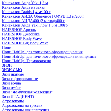
Канекалон Аида Yaki 1,3 м
Канекалон Аида на заказ
Канекалон Braids 1,4 м/100 г
Канекалон АИДА Объемное ГОФРЕ 1,3 м/200 г
Канекалон АИДА400 (2 метра)/400 г
Канекалон Аида Yaki Flow 1,3 м 100гр
HAIRSHOP Ариэль
HAIRSHOP Джессика
HAIRSHOP Body Wave
HAIRSHOP Big Body Wave
Пони
Пони HairUp! для точечного афронаращивания
Пони HairUp! для точечного афронаращивания прямые
Пони HairUp! Термоволокно
ЗИЗИ
ЗИЗИ СЬЮ
Зизи прямые
Зизи гофрированные
Зизи волна
Зизи омбре
Зизи "Жемчужная коллекция"
Зизи (ГРАДИЕНТ)
Афролоконы
Афролоконы на трессах
Афролоконы для вплетения