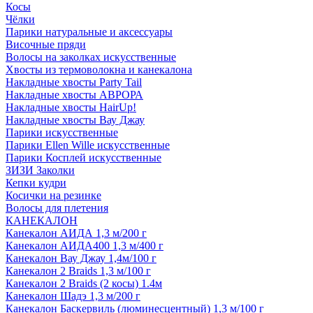
Косы
Чёлки
Парики натуральные и аксессуары
Височные пряди
Волосы на заколках искусственные
Хвосты из термоволокна и канекалона
Накладные хвосты Party Tail
Накладные хвосты АВРОРА
Накладные хвосты HairUp!
Накладные хвосты Вау Джау
Парики искусственные
Парики Ellen Wille искусственные
Парики Косплей искусственные
ЗИЗИ Заколки
Кепки кудри
Косички на резинке
Волосы для плетения
КАНЕКАЛОН
Канекалон АИДА 1,3 м/200 г
Канекалон АИДА400 1,3 м/400 г
Канекалон Вау Джау 1,4м/100 г
Канекалон 2 Braids 1,3 м/100 г
Канекалон 2 Braids (2 косы) 1.4м
Канекалон Шадэ 1,3 м/200 г
Канекалон Баскервиль (люминесцентный) 1,3 м/100 г