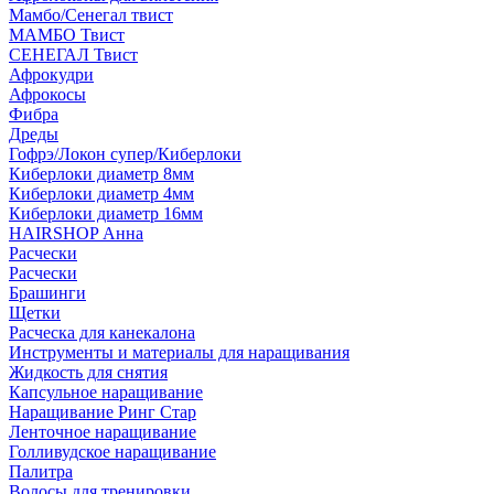
Мамбо/Сенегал твист
МАМБО Твист
СЕНЕГАЛ Твист
Афрокудри
Афрокосы
Фибра
Дреды
Гофрэ/Локон супер/Киберлоки
Киберлоки диаметр 8мм
Киберлоки диаметр 4мм
Киберлоки диаметр 16мм
HAIRSHOP Анна
Расчески
Расчески
Брашинги
Щетки
Расческа для канекалона
Инструменты и материалы для наращивания
Жидкость для снятия
Капсульное наращивание
Наращивание Ринг Стар
Ленточное наращивание
Голливудское наращивание
Палитра
Волосы для тренировки