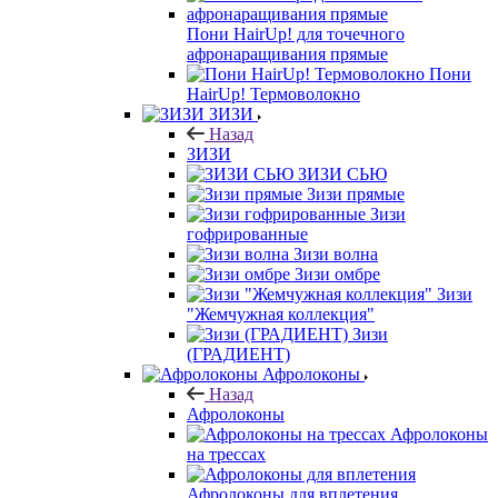
Пони HairUp! для точечного
афронаращивания прямые
Пони
HairUp! Термоволокно
ЗИЗИ
Назад
ЗИЗИ
ЗИЗИ СЬЮ
Зизи прямые
Зизи
гофрированные
Зизи волна
Зизи омбре
Зизи
"Жемчужная коллекция"
Зизи
(ГРАДИЕНТ)
Афролоконы
Назад
Афролоконы
Афролоконы
на трессах
Афролоконы для вплетения