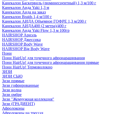
Канекалон Баскервиль (люминесцентный) 1,3 м/100 г
Канекалон Аида Yaki 1,3 м
Канекалон Аида на заказ
Канекалон Braids 1,4 м/100 г
Канекалон АИДА Объемное ГОФРЕ 1,3 м/200 г
Канекалон АИДА400 (2 метра)/400 г
Канекалон Аида Yaki Flow 1,3 м 100гр
HAIRSHOP Ариэль
HAIRSHOP Джессика
HAIRSHOP Body Wave
HAIRSHOP Big Body Wave
Пони
Пони HairUp! для точечного афронаращивания
Пони HairUp! для точечного афронаращивания прямые
Пони HairUp! Термоволокно
ЗИЗИ
ЗИЗИ СЬЮ
Зизи прямые
Зизи гофрированные
Зизи волна
Зизи омбре
Зизи "Жемчужная коллекция"
Зизи (ГРАДИЕНТ)
Афролоконы
Афролоконы на трессах