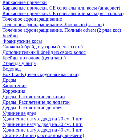
Каркасные прически
Каркасные прически. СЕ сенегалы или косы (андеркат)
Каркасные прически. СЕ сенегалы или косы (вся голова)
Точечное афронаращивание
Точечное афронаращивание. Локально (за 1 шт)
Точечное афронаращивание. Полный объем (2 ряда кос)
Брейды
Французские косы
Сложный брейд с узором (цена за шт)
Дополнительный брейд из своих волос
Брейды по голове (цена зашт)
2 брейда у лица
Водопад
Box braids (очень крупная классика)
Дреды
Заплетение
Коррекция
Дреды. Расплетение до талии
Дреды. Расплетение до лопаток
Дерды. Расплетение до плеч
Удлинение дред
Удлинение натур. дред на 20 см. 1 шт.
Удлинение натур. дред на 30 см. 1 шт.
Удлинение натур. дред на 40 см. 1 шт.
Снятие 30 мин (к основному времени)