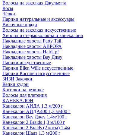
Волосы на заколках Джульетта
Косы
Чёлки
Парики натуральные и аксессуары
Височные пряди
Волосы на заколках искусственные
Хвосты из термоволокна и канекалона
Накладные хвосты Party Tail
Накладные хвосты АВРОРА
Накладные хвосты HairUp!
Накладные хвосты Вау Джау
Парики искусственные
Парики Ellen Wille искусственные
Парики Косплей искусственные
ЗИЗИ Заколки
Кепки кудри
Косички на резинке
Волосы для плетения
КАНЕКАЛОН
Канекалон АИДА 1,3 м/200 г
Канекалон АИДА400 1,3 м/400 г
Канекалон Вау Джау 1,4м/100 г
Канекалон 2 Braids 1,3 м/100 г
Канекалон 2 Braids (2 косы) 1.4м
Канекалон Шадэ 1,3 м/200 г