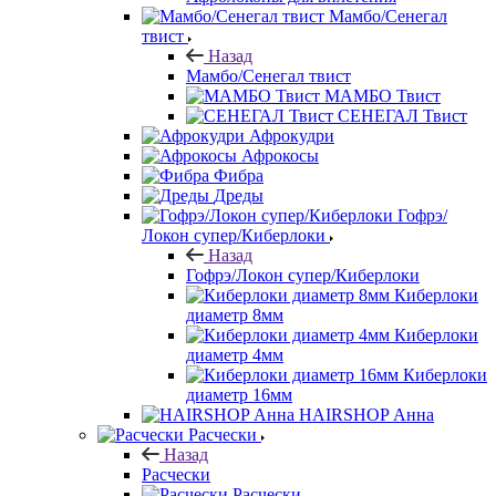
Мамбо/Сенегал
твист
Назад
Мамбо/Сенегал твист
МАМБО Твист
СЕНЕГАЛ Твист
Афрокудри
Афрокосы
Фибра
Дреды
Гофрэ/
Локон супер/Киберлоки
Назад
Гофрэ/Локон супер/Киберлоки
Киберлоки
диаметр 8мм
Киберлоки
диаметр 4мм
Киберлоки
диаметр 16мм
HAIRSHOP Анна
Расчески
Назад
Расчески
Расчески