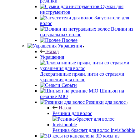
резинки
Сумки для
инструментов
Загустители для
волос
Валики из
натуральных волос
Прочее
Украшения
Назад
Украшения
Декоративные пряди, нити со стразами,
украшения для волос
Серьги
Шиньон на
резинке MIO
Резинки для волос
Назад
Резинки для волос
Резинка-браслет для волос Invisibobble
3D косы из