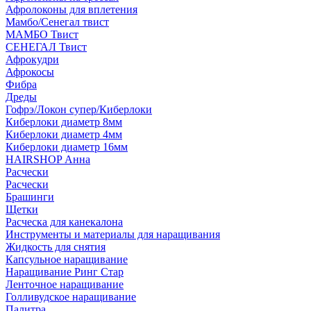
Афролоконы для вплетения
Мамбо/Сенегал твист
МАМБО Твист
СЕНЕГАЛ Твист
Афрокудри
Афрокосы
Фибра
Дреды
Гофрэ/Локон супер/Киберлоки
Киберлоки диаметр 8мм
Киберлоки диаметр 4мм
Киберлоки диаметр 16мм
HAIRSHOP Анна
Расчески
Расчески
Брашинги
Щетки
Расческа для канекалона
Инструменты и материалы для наращивания
Жидкость для снятия
Капсульное наращивание
Наращивание Ринг Стар
Ленточное наращивание
Голливудское наращивание
Палитра