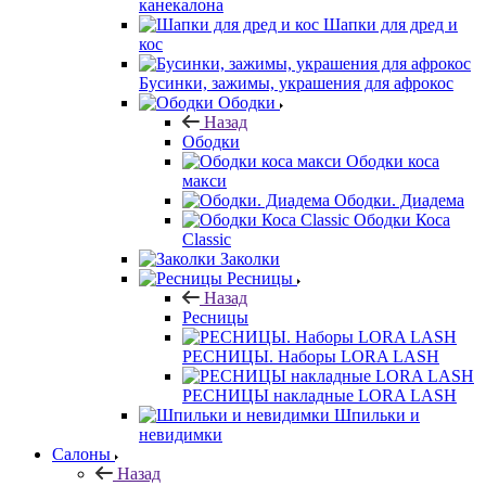
канекалона
Шапки для дред и
кос
Бусинки, зажимы, украшения для афрокос
Ободки
Назад
Ободки
Ободки коса
макси
Ободки. Диадема
Ободки Коса
Classic
Заколки
Ресницы
Назад
Ресницы
РЕСНИЦЫ. Наборы LORA LASH
РЕСНИЦЫ накладные LORA LASH
Шпильки и
невидимки
Салоны
Назад