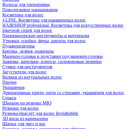
Волосы для тренировки
Поволосковое наращивание
Косметика для волос
J-LINE. Косметика для наращенных волос
HAIRSHOP professional. Косметика для искусственных волос
Цветной спрей для волос
Парикмахерские инструменты и материалы
Утюжки, плойки, фены, щипцы для волос
Пульверизаторы
Бритвы, лезвия, ножницы
Манекен-головы и подставки под манекен-головы
Зажимы, шпильки, клипсы, силиконовые резинки
Сумки для инструментов
Загустители для волос
Валики из натуральных волос
Прочее
Украшения
Декоративные пряди, нити со стразами, украшения для волос
Серьги
Шиньон на резинке MIO
Резинки для волос
Резинка-браслет для волос Invisibobble
3D косы из канекалона
Шапки для дред и кос
Бусинки, зажимы, украшения для афрокос