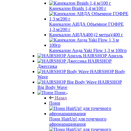
Канекалон Braids 1,4 м/100 г
Канекалон АИДА Объемное ГОФРЕ
1,3 м/200 г
Канекалон АИДА400 (2 метра)/400 г
Канекалон Аида Yaki Flow 1,3 м 100гр
HAIRSHOP Ариэль
HAIRSHOP
Джессика
HAIRSHOP Body
Wave
HAIRSHOP
Big Body Wave
Пони
Назад
Пони
Пони HairUp! для точечного
афронаращивания