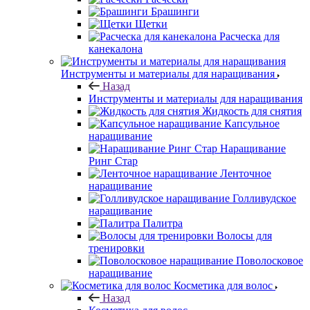
Брашинги
Щетки
Расческа для
канекалона
Инструменты и материалы для наращивания
Назад
Инструменты и материалы для наращивания
Жидкость для снятия
Капсульное
наращивание
Наращивание
Ринг Стар
Ленточное
наращивание
Голливудское
наращивание
Палитра
Волосы для
тренировки
Поволосковое
наращивание
Косметика для волос
Назад