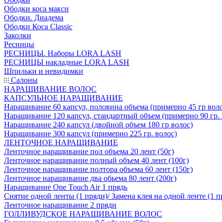
Ободки коса макси
Ободки. Диадема
Ободки Коса Classic
Заколки
Ресницы
РЕСНИЦЫ. Наборы LORA LASH
РЕСНИЦЫ накладные LORA LASH
Шпильки и невидимки
Салоны
НАРАЩИВАНИЕ ВОЛОС
КАПСУЛЬНОЕ НАРАЩИВАНИЕ
Наращивание 60 капсул, половина объема (примерно 45 гр вол
Наращивание 120 капсул, стандартный объем (примерно 90 гр. 
Наращивание 240 капсул (двойной объем 180 гр волос)
Наращивание 300 капсул (примерно 225 гр. волос)
ЛЕНТОЧНОЕ НАРАЩИВАНИЕ
Ленточное наращивание пол объема 20 лент (50г)
Ленточное наращивание полный объем 40 лент (100г)
Ленточное наращивание полтора объема 60 лент (150г)
Ленточное наращивание два обьема 80 лент (200г)
Наращивание One Touch Air 1 прядь
Снятие одной ленты (1 пряди)/ Замена клея на одной ленте (1 п
Ленточное наращивание 2 пряди
ГОЛЛИВУДСКОЕ НАРАЩИВАНИЕ ВОЛОС