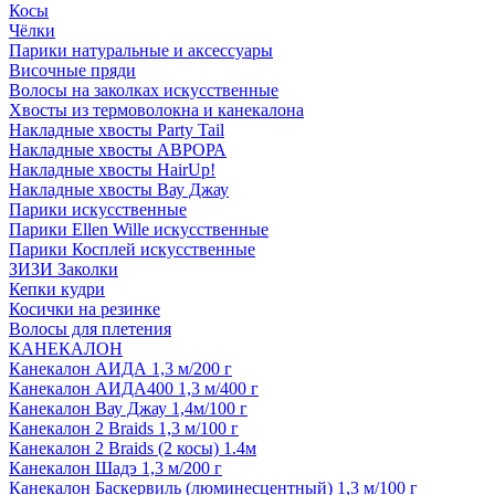
Косы
Чёлки
Парики натуральные и аксессуары
Височные пряди
Волосы на заколках искусственные
Хвосты из термоволокна и канекалона
Накладные хвосты Party Tail
Накладные хвосты АВРОРА
Накладные хвосты HairUp!
Накладные хвосты Вау Джау
Парики искусственные
Парики Ellen Wille искусственные
Парики Косплей искусственные
ЗИЗИ Заколки
Кепки кудри
Косички на резинке
Волосы для плетения
КАНЕКАЛОН
Канекалон АИДА 1,3 м/200 г
Канекалон АИДА400 1,3 м/400 г
Канекалон Вау Джау 1,4м/100 г
Канекалон 2 Braids 1,3 м/100 г
Канекалон 2 Braids (2 косы) 1.4м
Канекалон Шадэ 1,3 м/200 г
Канекалон Баскервиль (люминесцентный) 1,3 м/100 г