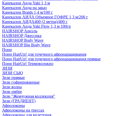
Канекалон Аида Yaki 1,3 м
Канекалон Аида на заказ
Канекалон Braids 1,4 м/100 г
Канекалон АИДА Объемное ГОФРЕ 1,3 м/200 г
Канекалон АИДА400 (2 метра)/400 г
Канекалон Аида Yaki Flow 1,3 м 100гр
HAIRSHOP Ариэль
HAIRSHOP Джессика
HAIRSHOP Body Wave
HAIRSHOP Big Body Wave
Пони
Пони HairUp! для точечного афронаращивания
Пони HairUp! для точечного афронаращивания прямые
Пони HairUp! Термоволокно
ЗИЗИ
ЗИЗИ СЬЮ
Зизи прямые
Зизи гофрированные
Зизи волна
Зизи омбре
Зизи "Жемчужная коллекция"
Зизи (ГРАДИЕНТ)
Афролоконы
Афролоконы на трессах
Афролоконы для вплетения