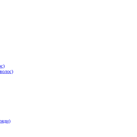
ос)
волос)
ряди)