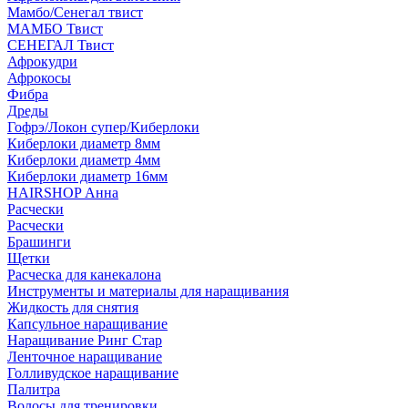
Мамбо/Сенегал твист
МАМБО Твист
СЕНЕГАЛ Твист
Афрокудри
Афрокосы
Фибра
Дреды
Гофрэ/Локон супер/Киберлоки
Киберлоки диаметр 8мм
Киберлоки диаметр 4мм
Киберлоки диаметр 16мм
HAIRSHOP Анна
Расчески
Расчески
Брашинги
Щетки
Расческа для канекалона
Инструменты и материалы для наращивания
Жидкость для снятия
Капсульное наращивание
Наращивание Ринг Стар
Ленточное наращивание
Голливудское наращивание
Палитра
Волосы для тренировки