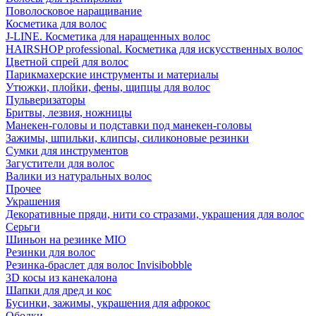
Поволосковое наращивание
Косметика для волос
J-LINE. Косметика для наращенных волос
HAIRSHOP professional. Косметика для искусственных волос
Цветной спрей для волос
Парикмахерские инструменты и материалы
Утюжки, плойки, фены, щипцы для волос
Пульверизаторы
Бритвы, лезвия, ножницы
Манекен-головы и подставки под манекен-головы
Зажимы, шпильки, клипсы, силиконовые резинки
Сумки для инструментов
Загустители для волос
Валики из натуральных волос
Прочее
Украшения
Декоративные пряди, нити со стразами, украшения для волос
Серьги
Шиньон на резинке MIO
Резинки для волос
Резинка-браслет для волос Invisibobble
3D косы из канекалона
Шапки для дред и кос
Бусинки, зажимы, украшения для афрокос
Ободки