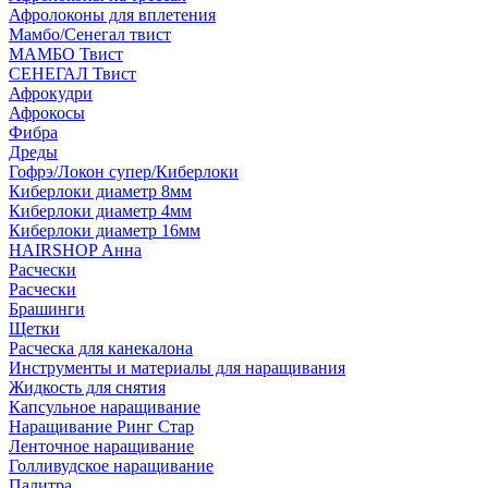
Афролоконы для вплетения
Мамбо/Сенегал твист
МАМБО Твист
СЕНЕГАЛ Твист
Афрокудри
Афрокосы
Фибра
Дреды
Гофрэ/Локон супер/Киберлоки
Киберлоки диаметр 8мм
Киберлоки диаметр 4мм
Киберлоки диаметр 16мм
HAIRSHOP Анна
Расчески
Расчески
Брашинги
Щетки
Расческа для канекалона
Инструменты и материалы для наращивания
Жидкость для снятия
Капсульное наращивание
Наращивание Ринг Стар
Ленточное наращивание
Голливудское наращивание
Палитра