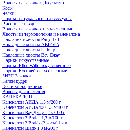
Волосы на заколках Джульетта
Косы
Чёлки
Парики натуральные и аксессуары
Височные пряди
Волосы на заколках искусственные
Хвосты из термоволокна и канекалона
Накладные хвосты Party Tail
Накладные хвосты АВРОРА
Накладные хвосты HairUp!
Накладные хвосты Вау Джау
Парики искусственные
Парики Ellen Wille искусственные
Парики Косплей искусственные
ЗИЗИ Заколки
Кепки кудри
Косички на резинке
Волосы для плетения
КАНЕКАЛОН
Канекалон АИДА 1,3 м/200 г
Канекалон АИДА400 1,3 м/400 г
Канекалон Вау Джау 1,4м/100 г
Канекалон 2 Braids 1,3 м/100 г
Канекалон 2 Braids (2 косы) 1.4м
Канекалон Шадэ 1,3 м/200 г