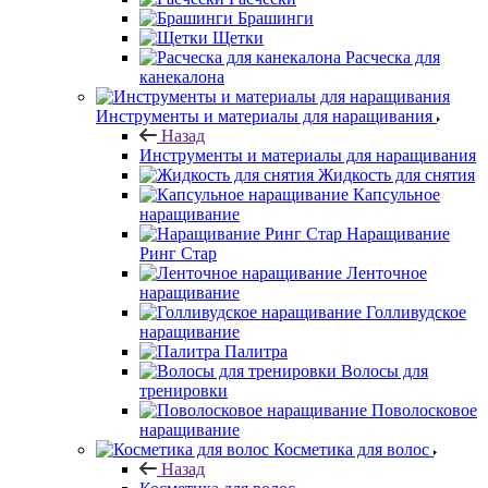
Брашинги
Щетки
Расческа для
канекалона
Инструменты и материалы для наращивания
Назад
Инструменты и материалы для наращивания
Жидкость для снятия
Капсульное
наращивание
Наращивание
Ринг Стар
Ленточное
наращивание
Голливудское
наращивание
Палитра
Волосы для
тренировки
Поволосковое
наращивание
Косметика для волос
Назад