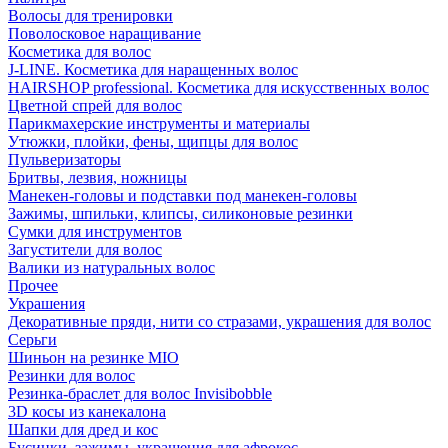
Волосы для тренировки
Поволосковое наращивание
Косметика для волос
J-LINE. Косметика для наращенных волос
HAIRSHOP professional. Косметика для искусственных волос
Цветной спрей для волос
Парикмахерские инструменты и материалы
Утюжки, плойки, фены, щипцы для волос
Пульверизаторы
Бритвы, лезвия, ножницы
Манекен-головы и подставки под манекен-головы
Зажимы, шпильки, клипсы, силиконовые резинки
Сумки для инструментов
Загустители для волос
Валики из натуральных волос
Прочее
Украшения
Декоративные пряди, нити со стразами, украшения для волос
Серьги
Шиньон на резинке MIO
Резинки для волос
Резинка-браслет для волос Invisibobble
3D косы из канекалона
Шапки для дред и кос
Бусинки, зажимы, украшения для афрокос