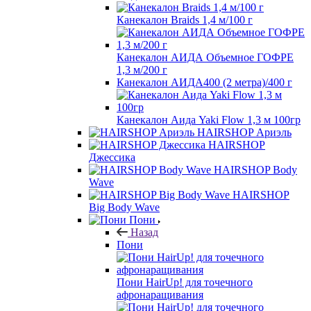
Канекалон Braids 1,4 м/100 г
Канекалон АИДА Объемное ГОФРЕ
1,3 м/200 г
Канекалон АИДА400 (2 метра)/400 г
Канекалон Аида Yaki Flow 1,3 м 100гр
HAIRSHOP Ариэль
HAIRSHOP
Джессика
HAIRSHOP Body
Wave
HAIRSHOP
Big Body Wave
Пони
Назад
Пони
Пони HairUp! для точечного
афронаращивания