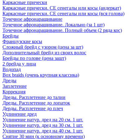
Каркасные прически
Каркасные прически. СЕ сенегалы или косы (андеркат)
Каркасные прически. СЕ сенегалы или косы (вся голова)
Точечное афронаращивание
Точечное афронаращивание. Локально (за 1 шт)
Точечное афронаращивание. Полный объем (2 ряда кос)
Брейды
Французские косы
Сложный брейд с узором (цена за шт)
Дополнительный брейд из своих волос
Брейды по голове (цена зашт)
2 брейда у лица
Водопад
Box braids (очень крупная классика)
Дреды
Заплетение
Коррекция
Дреды. Расплетение до талии
Дреды. Расплетение до лопаток
Дерды. Расплетение до плеч
Удлинение дред
Удлинение натур. дред на 20 см. 1 шт.
Удлинение натур. дред на 30 см. 1 шт.
Удлинение натур. дред на 40 см. 1 шт.
Снятие 30 мин (к основному времени)