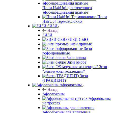
Пони HairUp! для точечного
афронаращивания прямые
Пони
HairUp! Термоволокно
ЗИЗИ
Назад
ЗИЗИ
ЗИЗИ СЬЮ
Зизи прямые
Зизи
гофрированные
Зизи волна
Зизи омбре
Зизи
"Жемчужная коллекция"
Зизи
(ГРАДИЕНТ)
Афролоконы
Назад
Афролоконы
Афролоконы
на трессах
Афролоконы для вплетения