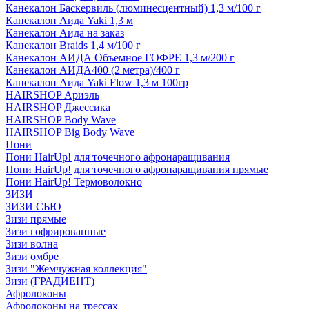
Канекалон Баскервиль (люминесцентный) 1,3 м/100 г
Канекалон Аида Yaki 1,3 м
Канекалон Аида на заказ
Канекалон Braids 1,4 м/100 г
Канекалон АИДА Объемное ГОФРЕ 1,3 м/200 г
Канекалон АИДА400 (2 метра)/400 г
Канекалон Аида Yaki Flow 1,3 м 100гр
HAIRSHOP Ариэль
HAIRSHOP Джессика
HAIRSHOP Body Wave
HAIRSHOP Big Body Wave
Пони
Пони HairUp! для точечного афронаращивания
Пони HairUp! для точечного афронаращивания прямые
Пони HairUp! Термоволокно
ЗИЗИ
ЗИЗИ СЬЮ
Зизи прямые
Зизи гофрированные
Зизи волна
Зизи омбре
Зизи "Жемчужная коллекция"
Зизи (ГРАДИЕНТ)
Афролоконы
Афролоконы на трессах