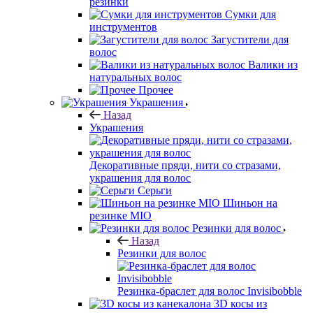
резинки
Сумки для
инструментов
Загустители для
волос
Валики из
натуральных волос
Прочее
Украшения
Назад
Украшения
Декоративные пряди, нити со стразами,
украшения для волос
Серьги
Шиньон на
резинке MIO
Резинки для волос
Назад
Резинки для волос
Резинка-браслет для волос Invisibobble
3D косы из