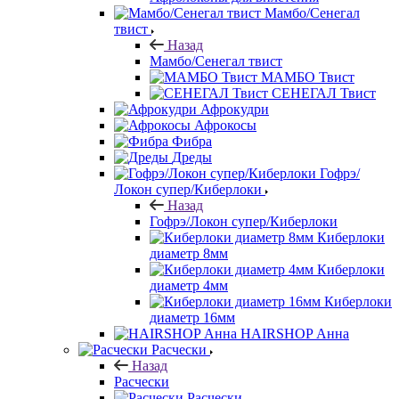
Мамбо/Сенегал
твист
Назад
Мамбо/Сенегал твист
МАМБО Твист
СЕНЕГАЛ Твист
Афрокудри
Афрокосы
Фибра
Дреды
Гофрэ/
Локон супер/Киберлоки
Назад
Гофрэ/Локон супер/Киберлоки
Киберлоки
диаметр 8мм
Киберлоки
диаметр 4мм
Киберлоки
диаметр 16мм
HAIRSHOP Анна
Расчески
Назад
Расчески
Расчески