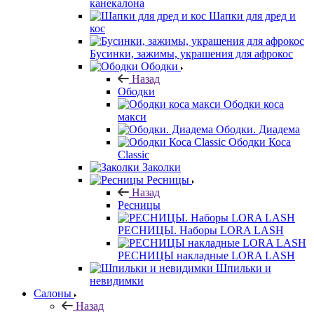
канекалона
Шапки для дред и
кос
Бусинки, зажимы, украшения для афрокос
Ободки
Назад
Ободки
Ободки коса
макси
Ободки. Диадема
Ободки Коса
Classic
Заколки
Ресницы
Назад
Ресницы
РЕСНИЦЫ. Наборы LORA LASH
РЕСНИЦЫ накладные LORA LASH
Шпильки и
невидимки
Салоны
Назад