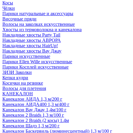
Косы
Чёлки
Парики натуральные и аксессуары
Височные пряди
Волосы на заколках искусственные
Хвосты из термоволокна и канекалона
Накладные хвосты Party Tail
Накладные хвосты АВРОРА
Накладные хвосты HairUp!
Накладные хвосты Вау Джау
Парики искусственные
Парики Ellen Wille искусственные
Парики Косплей искусственные
ЗИЗИ Заколки
Кепки кудри
Косички на резинке
Волосы для плетения
КАНЕКАЛОН
Канекалон АИДА 1,3 м/200 г
Канекалон АИДА400 1,3 м/400 г
Канекалон Вау Джау 1,4м/100 г
Канекалон 2 Braids 1,3 м/100 г
Канекалон 2 Braids (2 косы) 1.4м
Канекалон Шадэ 1,3 м/200 г
Канекалон Баскервиль (люминесцентный) 1,3 м/100 г