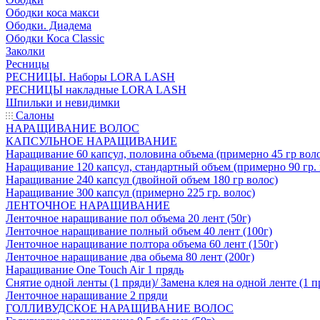
Ободки коса макси
Ободки. Диадема
Ободки Коса Classic
Заколки
Ресницы
РЕСНИЦЫ. Наборы LORA LASH
РЕСНИЦЫ накладные LORA LASH
Шпильки и невидимки
Салоны
НАРАЩИВАНИЕ ВОЛОС
КАПСУЛЬНОЕ НАРАЩИВАНИЕ
Наращивание 60 капсул, половина объема (примерно 45 гр вол
Наращивание 120 капсул, стандартный объем (примерно 90 гр. 
Наращивание 240 капсул (двойной объем 180 гр волос)
Наращивание 300 капсул (примерно 225 гр. волос)
ЛЕНТОЧНОЕ НАРАЩИВАНИЕ
Ленточное наращивание пол объема 20 лент (50г)
Ленточное наращивание полный объем 40 лент (100г)
Ленточное наращивание полтора объема 60 лент (150г)
Ленточное наращивание два обьема 80 лент (200г)
Наращивание One Touch Air 1 прядь
Снятие одной ленты (1 пряди)/ Замена клея на одной ленте (1 п
Ленточное наращивание 2 пряди
ГОЛЛИВУДСКОЕ НАРАЩИВАНИЕ ВОЛОС