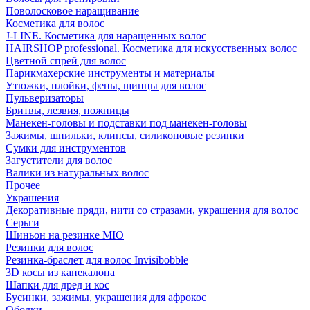
Поволосковое наращивание
Косметика для волос
J-LINE. Косметика для наращенных волос
HAIRSHOP professional. Косметика для искусственных волос
Цветной спрей для волос
Парикмахерские инструменты и материалы
Утюжки, плойки, фены, щипцы для волос
Пульверизаторы
Бритвы, лезвия, ножницы
Манекен-головы и подставки под манекен-головы
Зажимы, шпильки, клипсы, силиконовые резинки
Сумки для инструментов
Загустители для волос
Валики из натуральных волос
Прочее
Украшения
Декоративные пряди, нити со стразами, украшения для волос
Серьги
Шиньон на резинке MIO
Резинки для волос
Резинка-браслет для волос Invisibobble
3D косы из канекалона
Шапки для дред и кос
Бусинки, зажимы, украшения для афрокос
Ободки