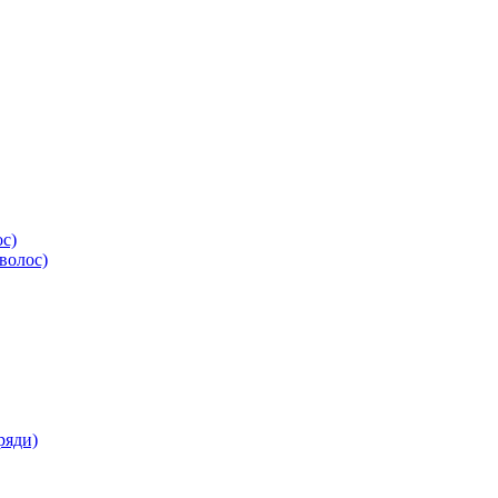
ос)
волос)
ряди)