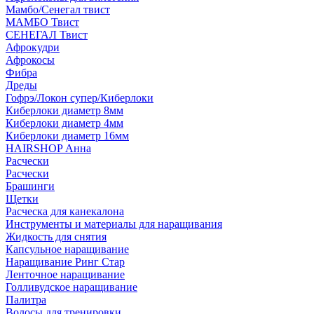
Мамбо/Сенегал твист
МАМБО Твист
СЕНЕГАЛ Твист
Афрокудри
Афрокосы
Фибра
Дреды
Гофрэ/Локон супер/Киберлоки
Киберлоки диаметр 8мм
Киберлоки диаметр 4мм
Киберлоки диаметр 16мм
HAIRSHOP Анна
Расчески
Расчески
Брашинги
Щетки
Расческа для канекалона
Инструменты и материалы для наращивания
Жидкость для снятия
Капсульное наращивание
Наращивание Ринг Стар
Ленточное наращивание
Голливудское наращивание
Палитра
Волосы для тренировки