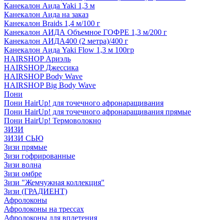
Канекалон Аида Yaki 1,3 м
Канекалон Аида на заказ
Канекалон Braids 1,4 м/100 г
Канекалон АИДА Объемное ГОФРЕ 1,3 м/200 г
Канекалон АИДА400 (2 метра)/400 г
Канекалон Аида Yaki Flow 1,3 м 100гр
HAIRSHOP Ариэль
HAIRSHOP Джессика
HAIRSHOP Body Wave
HAIRSHOP Big Body Wave
Пони
Пони HairUp! для точечного афронаращивания
Пони HairUp! для точечного афронаращивания прямые
Пони HairUp! Термоволокно
ЗИЗИ
ЗИЗИ СЬЮ
Зизи прямые
Зизи гофрированные
Зизи волна
Зизи омбре
Зизи "Жемчужная коллекция"
Зизи (ГРАДИЕНТ)
Афролоконы
Афролоконы на трессах
Афролоконы для вплетения