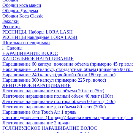
Ободки коса макси
Ободки. Диадема
Ободки Коса Classic
Заколки
Ресницы
РЕСНИЦЫ. Наборы LORA LASH
РЕСНИЦЫ накладные LORA LASH
Шпильки и невидимки
Салоны
НАРАЩИВАНИЕ ВОЛОС
КАПСУЛЬНОЕ НАРАЩИВАНИЕ
Наращивание 60 капсул, половина объема (примерно 45 гр вол
Наращивание 120 капсул, стандартный объем (примерно 90 гр. 
Наращивание 240 капсул (двойной объем 180 гр волос)
Наращивание 300 капсул (примерно 225 гр. волос)
ЛЕНТОЧНОЕ НАРАЩИВАНИЕ
Ленточное наращивание пол объема 20 лент (50г)
Ленточное наращивание полный объем 40 лент (100г)
Ленточное наращивание полтора объема 60 лент (150г)
Ленточное наращивание два обьема 80 лент (200г)
Наращивание One Touch Air 1 прядь
Снятие одной ленты (1 пряди)/ Замена клея на одной ленте (1 п
Ленточное наращивание 2 пряди
ГОЛЛИВУДСКОЕ НАРАЩИВАНИЕ ВОЛОС