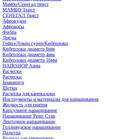
Мамбо/Сенегал твист
МАМБО Твист
СЕНЕГАЛ Твист
Афрокудри
Афрокосы
Фибра
Дреды
Гофрэ/Локон супер/Киберлоки
Киберлоки диаметр 8мм
Киберлоки диаметр 4мм
Киберлоки диаметр 16мм
HAIRSHOP Анна
Расчески
Расчески
Брашинги
Щетки
Расческа для канекалона
Инструменты и материалы для наращивания
Жидкость для снятия
Капсульное наращивание
Наращивание Ринг Стар
Ленточное наращивание
Голливудское наращивание
Палитра
Волосы для тренировки