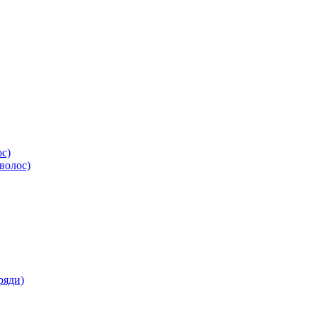
ос)
волос)
ряди)