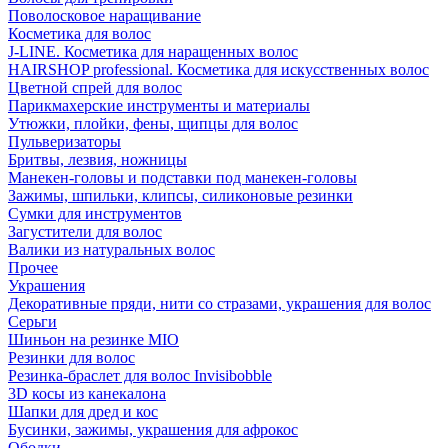
Поволосковое наращивание
Косметика для волос
J-LINE. Косметика для наращенных волос
HAIRSHOP professional. Косметика для искусственных волос
Цветной спрей для волос
Парикмахерские инструменты и материалы
Утюжки, плойки, фены, щипцы для волос
Пульверизаторы
Бритвы, лезвия, ножницы
Манекен-головы и подставки под манекен-головы
Зажимы, шпильки, клипсы, силиконовые резинки
Сумки для инструментов
Загустители для волос
Валики из натуральных волос
Прочее
Украшения
Декоративные пряди, нити со стразами, украшения для волос
Серьги
Шиньон на резинке MIO
Резинки для волос
Резинка-браслет для волос Invisibobble
3D косы из канекалона
Шапки для дред и кос
Бусинки, зажимы, украшения для афрокос
Ободки