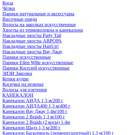
Косы
Чёлки
Парики натуральные и аксессуары
Височные пряди
Волосы на заколках искусственные
Хвосты из термоволокна и канекалона
Накладные хвосты Party Tail
Накладные хвосты АВРОРА
Накладные хвосты HairUp!
Накладные хвосты Вау Джау
Парики искусственные
Парики Ellen Wille искусственные
Парики Косплей искусственные
ЗИЗИ Заколки
Кепки кудри
Косички на резинке
Волосы для плетения
КАНЕКАЛОН
Канекалон АИДА 1,3 м/200 г
Канекалон АИДА400 1,3 м/400 г
Канекалон Вау Джау 1,4м/100 г
Канекалон 2 Braids 1,3 м/100 г
Канекалон 2 Braids (2 косы) 1.4м
Канекалон Шадэ 1,3 м/200 г
Канекалон Баскервиль (люминесцентный) 1,3 м/100 г