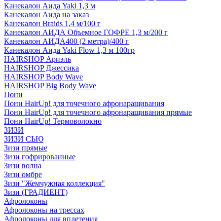
Канекалон Аида Yaki 1,3 м
Канекалон Аида на заказ
Канекалон Braids 1,4 м/100 г
Канекалон АИДА Объемное ГОФРЕ 1,3 м/200 г
Канекалон АИДА400 (2 метра)/400 г
Канекалон Аида Yaki Flow 1,3 м 100гр
HAIRSHOP Ариэль
HAIRSHOP Джессика
HAIRSHOP Body Wave
HAIRSHOP Big Body Wave
Пони
Пони HairUp! для точечного афронаращивания
Пони HairUp! для точечного афронаращивания прямые
Пони HairUp! Термоволокно
ЗИЗИ
ЗИЗИ СЬЮ
Зизи прямые
Зизи гофрированные
Зизи волна
Зизи омбре
Зизи "Жемчужная коллекция"
Зизи (ГРАДИЕНТ)
Афролоконы
Афролоконы на трессах
Афролоконы для вплетения