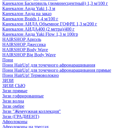
Канекалон Баскервиль (люминесцентный) 1,3 м/100 г
Канекалон Аида Yaki 1,3 м
Канекалон Аида на заказ
Канекалон Braids 1,4 м/100 г
Канекалон АИДА Объемное ГОФРЕ 1,3 м/200 г
Канекалон АИДА400 (2 метра)/400 г
Канекалон Аида Yaki Flow 1,3 м 100гр
HAIRSHOP Ариэль
HAIRSHOP Джессика
HAIRSHOP Body Wave
HAIRSHOP Big Body Wave
Пони
Пони HairUp! для точечного афронаращивания
Пони HairUp! для точечного афронаращивания прямые
Пони HairUp! Термоволокно
ЗИЗИ
ЗИЗИ СЬЮ
Зизи прямые
Зизи гофрированные
Зизи волна
Зизи омбре
Зизи "Жемчужная коллекция"
Зизи (ГРАДИЕНТ)
Афролоконы
Афролоконы на трессах