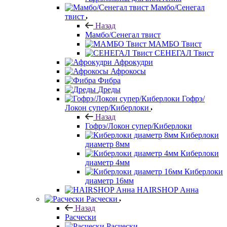
Мамбо/Сенегал
твист
Назад
Мамбо/Сенегал твист
МАМБО Твист
СЕНЕГАЛ Твист
Афрокудри
Афрокосы
Фибра
Дреды
Гофрэ/
Локон супер/Киберлоки
Назад
Гофрэ/Локон супер/Киберлоки
Киберлоки
диаметр 8мм
Киберлоки
диаметр 4мм
Киберлоки
диаметр 16мм
HAIRSHOP Анна
Расчески
Назад
Расчески
Расчески