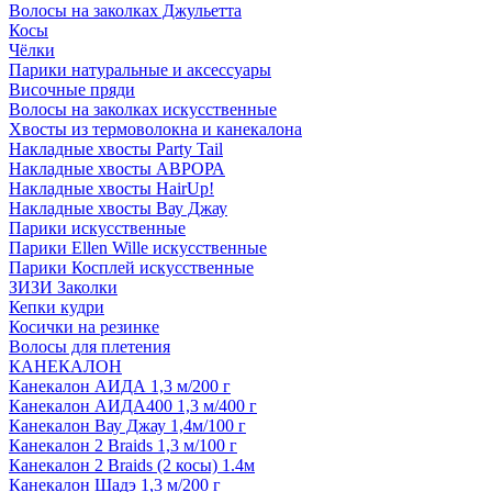
Волосы на заколках Джульетта
Косы
Чёлки
Парики натуральные и аксессуары
Височные пряди
Волосы на заколках искусственные
Хвосты из термоволокна и канекалона
Накладные хвосты Party Tail
Накладные хвосты АВРОРА
Накладные хвосты HairUp!
Накладные хвосты Вау Джау
Парики искусственные
Парики Ellen Wille искусственные
Парики Косплей искусственные
ЗИЗИ Заколки
Кепки кудри
Косички на резинке
Волосы для плетения
КАНЕКАЛОН
Канекалон АИДА 1,3 м/200 г
Канекалон АИДА400 1,3 м/400 г
Канекалон Вау Джау 1,4м/100 г
Канекалон 2 Braids 1,3 м/100 г
Канекалон 2 Braids (2 косы) 1.4м
Канекалон Шадэ 1,3 м/200 г