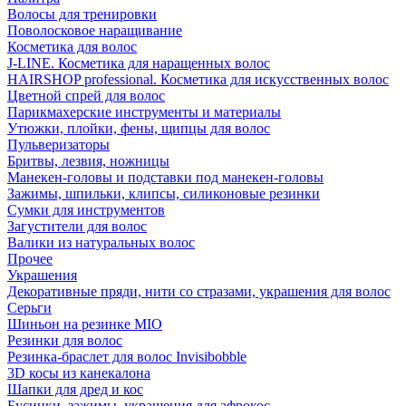
Волосы для тренировки
Поволосковое наращивание
Косметика для волос
J-LINE. Косметика для наращенных волос
HAIRSHOP professional. Косметика для искусственных волос
Цветной спрей для волос
Парикмахерские инструменты и материалы
Утюжки, плойки, фены, щипцы для волос
Пульверизаторы
Бритвы, лезвия, ножницы
Манекен-головы и подставки под манекен-головы
Зажимы, шпильки, клипсы, силиконовые резинки
Сумки для инструментов
Загустители для волос
Валики из натуральных волос
Прочее
Украшения
Декоративные пряди, нити со стразами, украшения для волос
Серьги
Шиньон на резинке MIO
Резинки для волос
Резинка-браслет для волос Invisibobble
3D косы из канекалона
Шапки для дред и кос
Бусинки, зажимы, украшения для афрокос