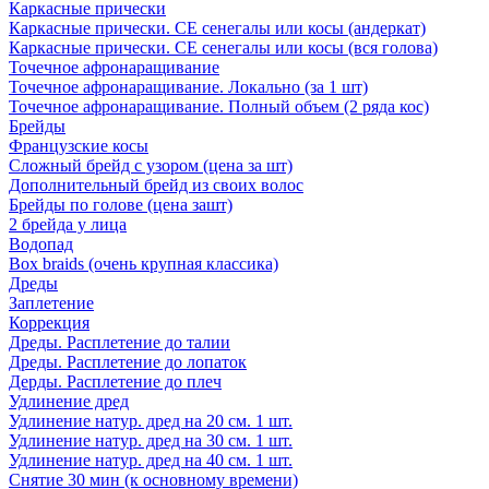
Каркасные прически
Каркасные прически. СЕ сенегалы или косы (андеркат)
Каркасные прически. СЕ сенегалы или косы (вся голова)
Точечное афронаращивание
Точечное афронаращивание. Локально (за 1 шт)
Точечное афронаращивание. Полный объем (2 ряда кос)
Брейды
Французские косы
Сложный брейд с узором (цена за шт)
Дополнительный брейд из своих волос
Брейды по голове (цена зашт)
2 брейда у лица
Водопад
Box braids (очень крупная классика)
Дреды
Заплетение
Коррекция
Дреды. Расплетение до талии
Дреды. Расплетение до лопаток
Дерды. Расплетение до плеч
Удлинение дред
Удлинение натур. дред на 20 см. 1 шт.
Удлинение натур. дред на 30 см. 1 шт.
Удлинение натур. дред на 40 см. 1 шт.
Снятие 30 мин (к основному времени)