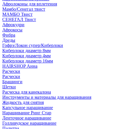
Афролоконы для вплетения
Мамбо/Сенегал твист
МАМБО Твист
СЕНЕГАЛ Твист
Афрокудри
Афрокосы
Фибра
Дреды
Гофрэ/Локон супер/Киберлоки
Киберлоки диаметр 8мм
Киберлоки диаметр 4мм
Киберлоки диаметр 16мм
HAIRSHOP Анна
Расчески
Расчески
Брашинги
Щетки
Расческа для канекалона
Инструменты и материалы для наращивания
Жидкость для снятия
Капсульное наращивание
Наращивание Ринг Стар
Ленточное наращивание
Голливудское наращивание
Палитра