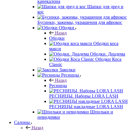
канекалона
Шапки для дред и
кос
Бусинки, зажимы, украшения для афрокос
Ободки
Назад
Ободки
Ободки коса
макси
Ободки. Диадема
Ободки Коса
Classic
Заколки
Ресницы
Назад
Ресницы
РЕСНИЦЫ. Наборы LORA LASH
РЕСНИЦЫ накладные LORA LASH
Шпильки и
невидимки
Салоны
Назад