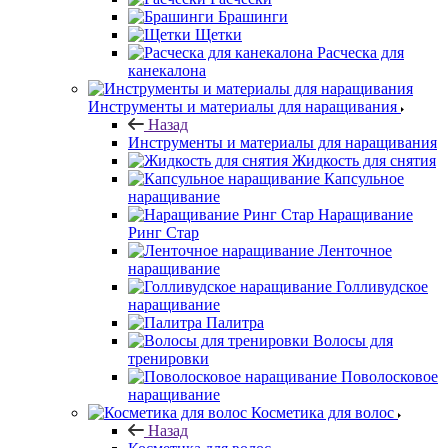
Брашинги
Щетки
Расческа для
канекалона
Инструменты и материалы для наращивания
Назад
Инструменты и материалы для наращивания
Жидкость для снятия
Капсульное
наращивание
Наращивание
Ринг Стар
Ленточное
наращивание
Голливудское
наращивание
Палитра
Волосы для
тренировки
Поволосковое
наращивание
Косметика для волос
Назад