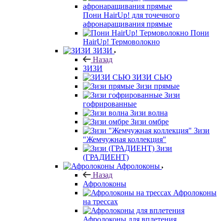
Пони HairUp! для точечного
афронаращивания прямые
Пони
HairUp! Термоволокно
ЗИЗИ
Назад
ЗИЗИ
ЗИЗИ СЬЮ
Зизи прямые
Зизи
гофрированные
Зизи волна
Зизи омбре
Зизи
"Жемчужная коллекция"
Зизи
(ГРАДИЕНТ)
Афролоконы
Назад
Афролоконы
Афролоконы
на трессах
Афролоконы для вплетения