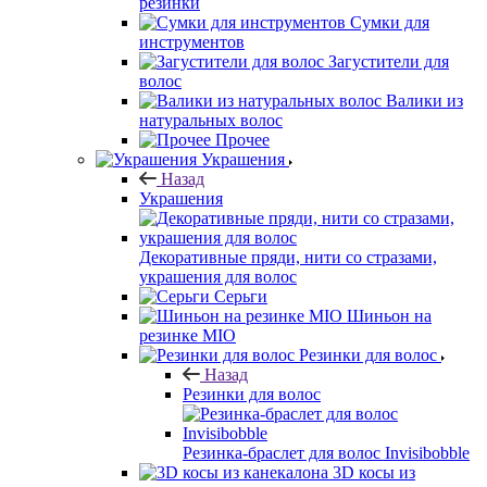
резинки
Сумки для
инструментов
Загустители для
волос
Валики из
натуральных волос
Прочее
Украшения
Назад
Украшения
Декоративные пряди, нити со стразами,
украшения для волос
Серьги
Шиньон на
резинке MIO
Резинки для волос
Назад
Резинки для волос
Резинка-браслет для волос Invisibobble
3D косы из