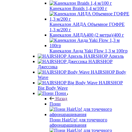
Канекалон Braids 1,4 м/100 г
Канекалон АИДА Объемное ГОФРЕ
1,3 м/200 г
Канекалон АИДА400 (2 метра)/400 г
Канекалон Аида Yaki Flow 1,3 м 100гр
HAIRSHOP Ариэль
HAIRSHOP
Джессика
HAIRSHOP Body
Wave
HAIRSHOP
Big Body Wave
Пони
Назад
Пони
Пони HairUp! для точечного
афронаращивания