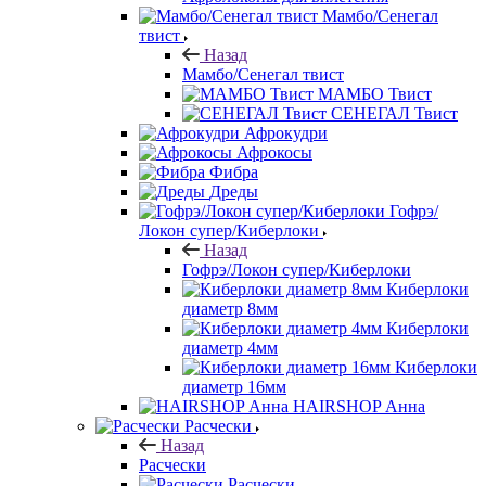
Мамбо/Сенегал
твист
Назад
Мамбо/Сенегал твист
МАМБО Твист
СЕНЕГАЛ Твист
Афрокудри
Афрокосы
Фибра
Дреды
Гофрэ/
Локон супер/Киберлоки
Назад
Гофрэ/Локон супер/Киберлоки
Киберлоки
диаметр 8мм
Киберлоки
диаметр 4мм
Киберлоки
диаметр 16мм
HAIRSHOP Анна
Расчески
Назад
Расчески
Расчески