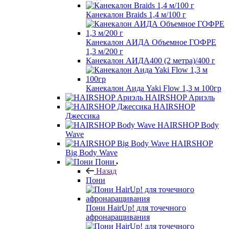
Канекалон Braids 1,4 м/100 г
Канекалон АИДА Объемное ГОФРЕ
1,3 м/200 г
Канекалон АИДА400 (2 метра)/400 г
Канекалон Аида Yaki Flow 1,3 м 100гр
HAIRSHOP Ариэль
HAIRSHOP
Джессика
HAIRSHOP Body
Wave
HAIRSHOP
Big Body Wave
Пони
Назад
Пони
Пони HairUp! для точечного
афронаращивания