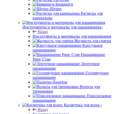
Брашинги
Щетки
Расческа для
канекалона
Инструменты и материалы для наращивания
Назад
Инструменты и материалы для наращивания
Жидкость для снятия
Капсульное
наращивание
Наращивание
Ринг Стар
Ленточное
наращивание
Голливудское
наращивание
Палитра
Волосы для
тренировки
Поволосковое
наращивание
Косметика для волос
Назад