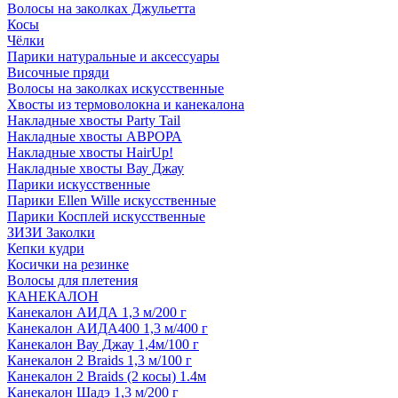
Волосы на заколках Джульетта
Косы
Чёлки
Парики натуральные и аксессуары
Височные пряди
Волосы на заколках искусственные
Хвосты из термоволокна и канекалона
Накладные хвосты Party Tail
Накладные хвосты АВРОРА
Накладные хвосты HairUp!
Накладные хвосты Вау Джау
Парики искусственные
Парики Ellen Wille искусственные
Парики Косплей искусственные
ЗИЗИ Заколки
Кепки кудри
Косички на резинке
Волосы для плетения
КАНЕКАЛОН
Канекалон АИДА 1,3 м/200 г
Канекалон АИДА400 1,3 м/400 г
Канекалон Вау Джау 1,4м/100 г
Канекалон 2 Braids 1,3 м/100 г
Канекалон 2 Braids (2 косы) 1.4м
Канекалон Шадэ 1,3 м/200 г