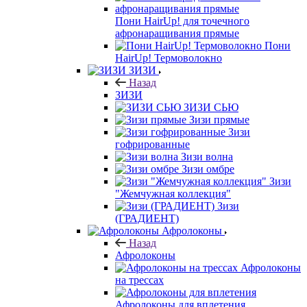
Пони HairUp! для точечного
афронаращивания прямые
Пони
HairUp! Термоволокно
ЗИЗИ
Назад
ЗИЗИ
ЗИЗИ СЬЮ
Зизи прямые
Зизи
гофрированные
Зизи волна
Зизи омбре
Зизи
"Жемчужная коллекция"
Зизи
(ГРАДИЕНТ)
Афролоконы
Назад
Афролоконы
Афролоконы
на трессах
Афролоконы для вплетения