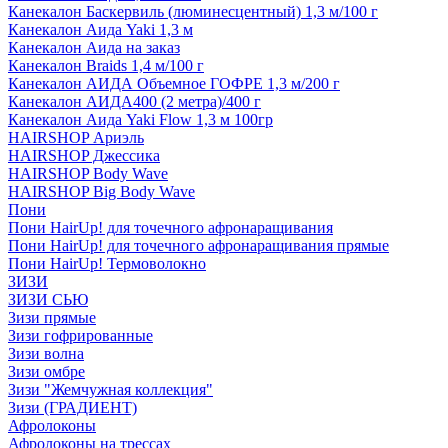
Канекалон Баскервиль (люминесцентный) 1,3 м/100 г
Канекалон Аида Yaki 1,3 м
Канекалон Аида на заказ
Канекалон Braids 1,4 м/100 г
Канекалон АИДА Объемное ГОФРЕ 1,3 м/200 г
Канекалон АИДА400 (2 метра)/400 г
Канекалон Аида Yaki Flow 1,3 м 100гр
HAIRSHOP Ариэль
HAIRSHOP Джессика
HAIRSHOP Body Wave
HAIRSHOP Big Body Wave
Пони
Пони HairUp! для точечного афронаращивания
Пони HairUp! для точечного афронаращивания прямые
Пони HairUp! Термоволокно
ЗИЗИ
ЗИЗИ СЬЮ
Зизи прямые
Зизи гофрированные
Зизи волна
Зизи омбре
Зизи "Жемчужная коллекция"
Зизи (ГРАДИЕНТ)
Афролоконы
Афролоконы на трессах