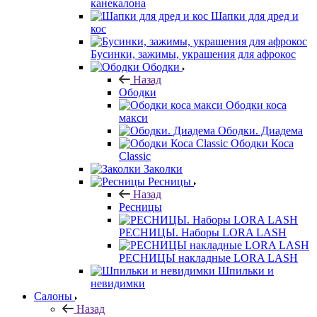
канекалона
Шапки для дред и
кос
Бусинки, зажимы, украшения для афрокос
Ободки
Назад
Ободки
Ободки коса
макси
Ободки. Диадема
Ободки Коса
Classic
Заколки
Ресницы
Назад
Ресницы
РЕСНИЦЫ. Наборы LORA LASH
РЕСНИЦЫ накладные LORA LASH
Шпильки и
невидимки
Салоны
Назад