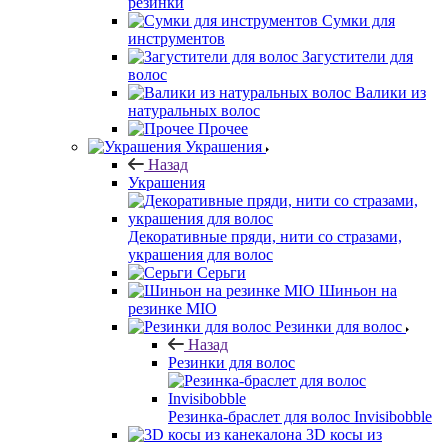
резинки
Сумки для
инструментов
Загустители для
волос
Валики из
натуральных волос
Прочее
Украшения
Назад
Украшения
Декоративные пряди, нити со стразами,
украшения для волос
Серьги
Шиньон на
резинке MIO
Резинки для волос
Назад
Резинки для волос
Резинка-браслет для волос Invisibobble
3D косы из