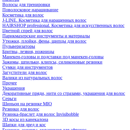
Волосы для тренировки
Поволосковое наращивание
Косметика для волос
J-LINE. Косметика для наращенных волос
HAIRSHOP professional. Косметика для искусственных волос
Цветной спрей для волос
Парикмахерские инструменты и материалы
Утюжки, плойки, фены, щипцы для волос
Пульверизаторы
Бритвы, лезвия, ножницы
Манекен-головы и подставки под манекен-головы
Зажимы, шпильки, клипсы, силиконовые резинки
Сумки для инструментов
Загустители для волос
Валики из натуральных волос
Прочее
Украшения
Декоративные пряди, нити со стразами, украшения для волос
Серьги
Шиньон на резинке MIO
Резинки для волос
Резинка-браслет для волос Invisibobble
3D косы из канекалона
Шапки для дред и кос
Бусинки, зажимы, украшения для афрокос