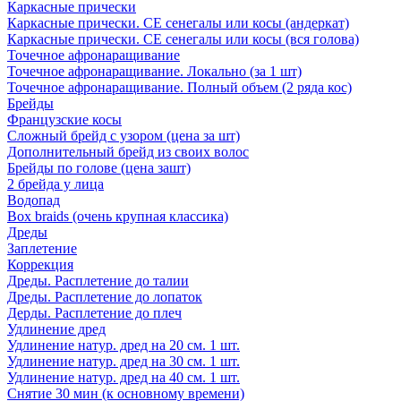
Каркасные прически
Каркасные прически. СЕ сенегалы или косы (андеркат)
Каркасные прически. СЕ сенегалы или косы (вся голова)
Точечное афронаращивание
Точечное афронаращивание. Локально (за 1 шт)
Точечное афронаращивание. Полный объем (2 ряда кос)
Брейды
Французские косы
Сложный брейд с узором (цена за шт)
Дополнительный брейд из своих волос
Брейды по голове (цена зашт)
2 брейда у лица
Водопад
Box braids (очень крупная классика)
Дреды
Заплетение
Коррекция
Дреды. Расплетение до талии
Дреды. Расплетение до лопаток
Дерды. Расплетение до плеч
Удлинение дред
Удлинение натур. дред на 20 см. 1 шт.
Удлинение натур. дред на 30 см. 1 шт.
Удлинение натур. дред на 40 см. 1 шт.
Снятие 30 мин (к основному времени)