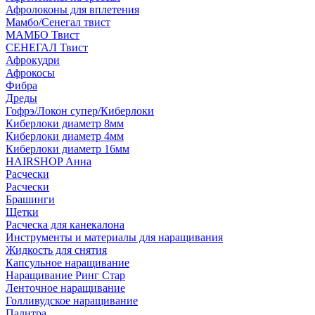
Афролоконы для вплетения
Мамбо/Сенегал твист
МАМБО Твист
СЕНЕГАЛ Твист
Афрокудри
Афрокосы
Фибра
Дреды
Гофрэ/Локон супер/Киберлоки
Киберлоки диаметр 8мм
Киберлоки диаметр 4мм
Киберлоки диаметр 16мм
HAIRSHOP Анна
Расчески
Расчески
Брашинги
Щетки
Расческа для канекалона
Инструменты и материалы для наращивания
Жидкость для снятия
Капсульное наращивание
Наращивание Ринг Стар
Ленточное наращивание
Голливудское наращивание
Палитра