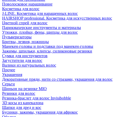
Поволосковое наращивание
Косметика для волос
J-LINE. Косметика для наращенных волос
HAIRSHOP professional. Косметика для искусственных волос
Цветной спрей для волос
Парикмахерские инструменты и материалы
Утюжки, плойки, фены, щипцы для волос
Пульверизаторы
Бритвы, лезвия, ножницы
Манекен-головы и подставки под манекен-головы
Зажимы, шпильки, клипсы, силиконовые резинки
Сумки для инструментов
Загустители для волос
Валики из натуральных волос
Прочее
Украшения
Декоративные пряди, нити со стразами, украшения для волос
Серьги
Шиньон на резинке MIO
Резинки для волос
Резинка-браслет для волос Invisibobble
3D косы из канекалона
Шапки для дред и кос
Бусинки, зажимы, украшения для афрокос
Ободки