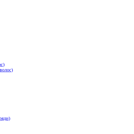
ос)
волос)
ряди)