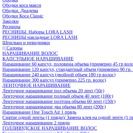
Ободки коса макси
Ободки. Диадема
Ободки Коса Classic
Заколки
Ресницы
РЕСНИЦЫ. Наборы LORA LASH
РЕСНИЦЫ накладные LORA LASH
Шпильки и невидимки
Салоны
НАРАЩИВАНИЕ ВОЛОС
КАПСУЛЬНОЕ НАРАЩИВАНИЕ
Наращивание 60 капсул, половина объема (примерно 45 гр вол
Наращивание 120 капсул, стандартный объем (примерно 90 гр. 
Наращивание 240 капсул (двойной объем 180 гр волос)
Наращивание 300 капсул (примерно 225 гр. волос)
ЛЕНТОЧНОЕ НАРАЩИВАНИЕ
Ленточное наращивание пол объема 20 лент (50г)
Ленточное наращивание полный объем 40 лент (100г)
Ленточное наращивание полтора объема 60 лент (150г)
Ленточное наращивание два обьема 80 лент (200г)
Наращивание One Touch Air 1 прядь
Снятие одной ленты (1 пряди)/ Замена клея на одной ленте (1 п
Ленточное наращивание 2 пряди
ГОЛЛИВУДСКОЕ НАРАЩИВАНИЕ ВОЛОС