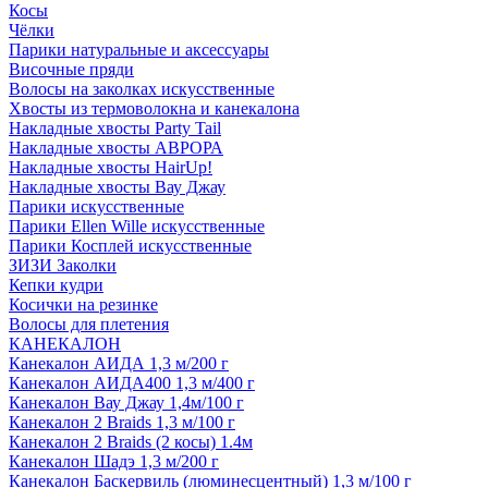
Косы
Чёлки
Парики натуральные и аксессуары
Височные пряди
Волосы на заколках искусственные
Хвосты из термоволокна и канекалона
Накладные хвосты Party Tail
Накладные хвосты АВРОРА
Накладные хвосты HairUp!
Накладные хвосты Вау Джау
Парики искусственные
Парики Ellen Wille искусственные
Парики Косплей искусственные
ЗИЗИ Заколки
Кепки кудри
Косички на резинке
Волосы для плетения
КАНЕКАЛОН
Канекалон АИДА 1,3 м/200 г
Канекалон АИДА400 1,3 м/400 г
Канекалон Вау Джау 1,4м/100 г
Канекалон 2 Braids 1,3 м/100 г
Канекалон 2 Braids (2 косы) 1.4м
Канекалон Шадэ 1,3 м/200 г
Канекалон Баскервиль (люминесцентный) 1,3 м/100 г