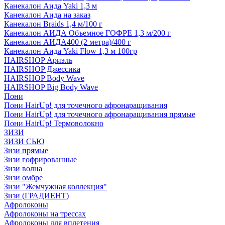
Канекалон Аида Yaki 1,3 м
Канекалон Аида на заказ
Канекалон Braids 1,4 м/100 г
Канекалон АИДА Объемное ГОФРЕ 1,3 м/200 г
Канекалон АИДА400 (2 метра)/400 г
Канекалон Аида Yaki Flow 1,3 м 100гр
HAIRSHOP Ариэль
HAIRSHOP Джессика
HAIRSHOP Body Wave
HAIRSHOP Big Body Wave
Пони
Пони HairUp! для точечного афронаращивания
Пони HairUp! для точечного афронаращивания прямые
Пони HairUp! Термоволокно
ЗИЗИ
ЗИЗИ СЬЮ
Зизи прямые
Зизи гофрированные
Зизи волна
Зизи омбре
Зизи "Жемчужная коллекция"
Зизи (ГРАДИЕНТ)
Афролоконы
Афролоконы на трессах
Афролоконы для вплетения