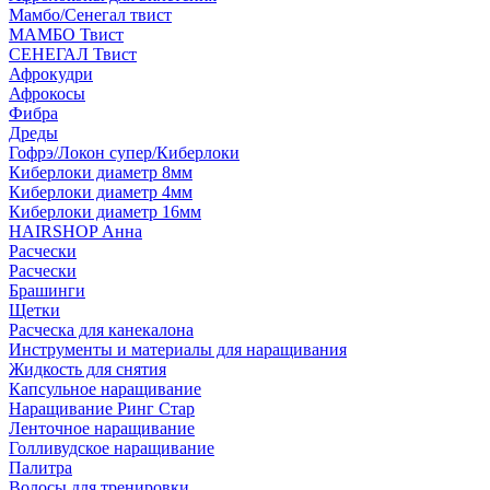
Мамбо/Сенегал твист
МАМБО Твист
СЕНЕГАЛ Твист
Афрокудри
Афрокосы
Фибра
Дреды
Гофрэ/Локон супер/Киберлоки
Киберлоки диаметр 8мм
Киберлоки диаметр 4мм
Киберлоки диаметр 16мм
HAIRSHOP Анна
Расчески
Расчески
Брашинги
Щетки
Расческа для канекалона
Инструменты и материалы для наращивания
Жидкость для снятия
Капсульное наращивание
Наращивание Ринг Стар
Ленточное наращивание
Голливудское наращивание
Палитра
Волосы для тренировки