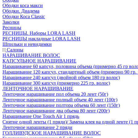
Ободки коса макси
Ободки. Диадема
Ободки Коса Classic
Заколки
Ресницы
РЕСНИЦЫ. Наборы LORA LASH
РЕСНИЦЫ накладные LORA LASH
Шпильки и невидимки
Салоны
НАРАЩИВАНИЕ ВОЛОС
КАПСУЛЬНОЕ НАРАЩИВАНИЕ
Наращивание 60 капсул, половина объема (примерно 45 гр вол
Наращивание 120 капсул, стандартный объем (примерно 90 гр. 
Наращивание 240 капсул (двойной объем 180 гр волос)
Наращивание 300 капсул (примерно 225 гр. волос)
ЛЕНТОЧНОЕ НАРАЩИВАНИЕ
Ленточное наращивание пол объема 20 лент (50г)
Ленточное наращивание полный объем 40 лент (100г)
Ленточное наращивание полтора объема 60 лент (150г)
Ленточное наращивание два обьема 80 лент (200г)
Наращивание One Touch Air 1 прядь
Снятие одной ленты (1 пряди)/ Замена клея на одной ленте (1 п
Ленточное наращивание 2 пряди
ГОЛЛИВУДСКОЕ НАРАЩИВАНИЕ ВОЛОС