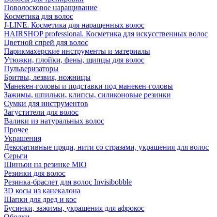
Поволосковое наращивание
Косметика для волос
J-LINE. Косметика для наращенных волос
HAIRSHOP professional. Косметика для искусственных волос
Цветной спрей для волос
Парикмахерские инструменты и материалы
Утюжки, плойки, фены, щипцы для волос
Пульверизаторы
Бритвы, лезвия, ножницы
Манекен-головы и подставки под манекен-головы
Зажимы, шпильки, клипсы, силиконовые резинки
Сумки для инструментов
Загустители для волос
Валики из натуральных волос
Прочее
Украшения
Декоративные пряди, нити со стразами, украшения для волос
Серьги
Шиньон на резинке MIO
Резинки для волос
Резинка-браслет для волос Invisibobble
3D косы из канекалона
Шапки для дред и кос
Бусинки, зажимы, украшения для афрокос
Ободки