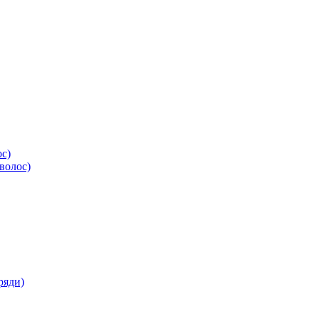
ос)
волос)
ряди)