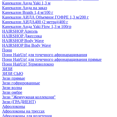
Канекалон Аида Yaki 1,3 м
Канекалон Аида на заказ
Канекалон Braids 1,4 м/100 г
Канекалон АИДА Объемное ГОФРЕ 1,3 м/200 г
Канекалон АИДА400 (2 метра)/400 г
Канекалон Аида Yaki Flow 1,3 м 100гр
HAIRSHOP Ариэль
HAIRSHOP Джессика
HAIRSHOP Body Wave
HAIRSHOP Big Body Wave
Пони
Пони HairUp! для точечного афронаращивания
Пони HairUp! для точечного афронаращивания прямые
Пони HairUp! Термоволокно
ЗИЗИ
ЗИЗИ СЬЮ
Зизи прямые
Зизи гофрированные
Зизи волна
Зизи омбре
Зизи "Жемчужная коллекция"
Зизи (ГРАДИЕНТ)
Афролоконы
Афролоконы на трессах
Афролоконы для вплетения