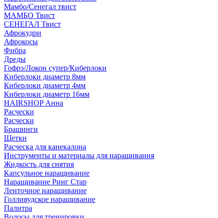
Мамбо/Сенегал твист
МАМБО Твист
СЕНЕГАЛ Твист
Афрокудри
Афрокосы
Фибра
Дреды
Гофрэ/Локон супер/Киберлоки
Киберлоки диаметр 8мм
Киберлоки диаметр 4мм
Киберлоки диаметр 16мм
HAIRSHOP Анна
Расчески
Расчески
Брашинги
Щетки
Расческа для канекалона
Инструменты и материалы для наращивания
Жидкость для снятия
Капсульное наращивание
Наращивание Ринг Стар
Ленточное наращивание
Голливудское наращивание
Палитра
Волосы для тренировки