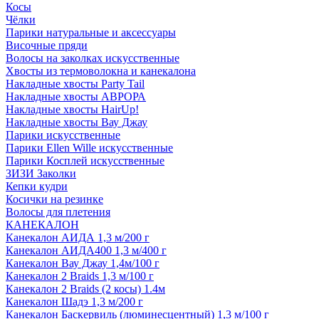
Косы
Чёлки
Парики натуральные и аксессуары
Височные пряди
Волосы на заколках искусственные
Хвосты из термоволокна и канекалона
Накладные хвосты Party Tail
Накладные хвосты АВРОРА
Накладные хвосты HairUp!
Накладные хвосты Вау Джау
Парики искусственные
Парики Ellen Wille искусственные
Парики Косплей искусственные
ЗИЗИ Заколки
Кепки кудри
Косички на резинке
Волосы для плетения
КАНЕКАЛОН
Канекалон АИДА 1,3 м/200 г
Канекалон АИДА400 1,3 м/400 г
Канекалон Вау Джау 1,4м/100 г
Канекалон 2 Braids 1,3 м/100 г
Канекалон 2 Braids (2 косы) 1.4м
Канекалон Шадэ 1,3 м/200 г
Канекалон Баскервиль (люминесцентный) 1,3 м/100 г