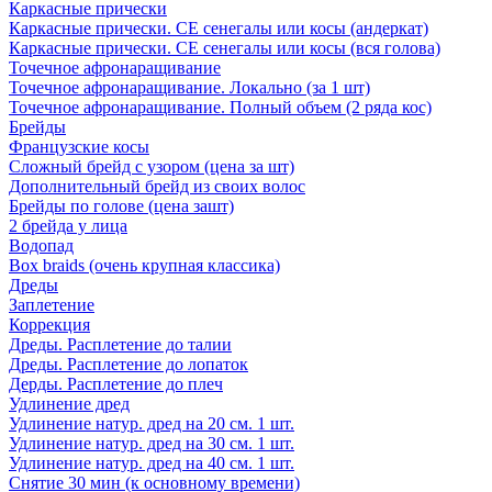
Каркасные прически
Каркасные прически. СЕ сенегалы или косы (андеркат)
Каркасные прически. СЕ сенегалы или косы (вся голова)
Точечное афронаращивание
Точечное афронаращивание. Локально (за 1 шт)
Точечное афронаращивание. Полный объем (2 ряда кос)
Брейды
Французские косы
Сложный брейд с узором (цена за шт)
Дополнительный брейд из своих волос
Брейды по голове (цена зашт)
2 брейда у лица
Водопад
Box braids (очень крупная классика)
Дреды
Заплетение
Коррекция
Дреды. Расплетение до талии
Дреды. Расплетение до лопаток
Дерды. Расплетение до плеч
Удлинение дред
Удлинение натур. дред на 20 см. 1 шт.
Удлинение натур. дред на 30 см. 1 шт.
Удлинение натур. дред на 40 см. 1 шт.
Снятие 30 мин (к основному времени)