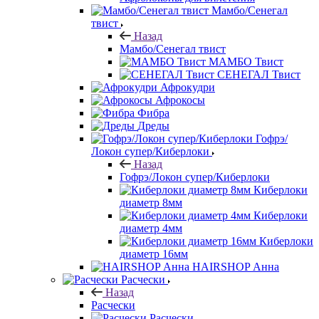
Мамбо/Сенегал
твист
Назад
Мамбо/Сенегал твист
МАМБО Твист
СЕНЕГАЛ Твист
Афрокудри
Афрокосы
Фибра
Дреды
Гофрэ/
Локон супер/Киберлоки
Назад
Гофрэ/Локон супер/Киберлоки
Киберлоки
диаметр 8мм
Киберлоки
диаметр 4мм
Киберлоки
диаметр 16мм
HAIRSHOP Анна
Расчески
Назад
Расчески
Расчески