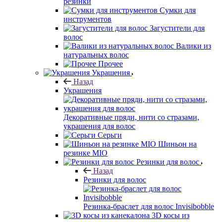
резинки
Сумки для
инструментов
Загустители для
волос
Валики из
натуральных волос
Прочее
Украшения
Назад
Украшения
Декоративные пряди, нити со стразами,
украшения для волос
Серьги
Шиньон на
резинке MIO
Резинки для волос
Назад
Резинки для волос
Резинка-браслет для волос Invisibobble
3D косы из