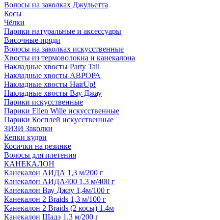
Волосы на заколках Джульетта
Косы
Чёлки
Парики натуральные и аксессуары
Височные пряди
Волосы на заколках искусственные
Хвосты из термоволокна и канекалона
Накладные хвосты Party Tail
Накладные хвосты АВРОРА
Накладные хвосты HairUp!
Накладные хвосты Вау Джау
Парики искусственные
Парики Ellen Wille искусственные
Парики Косплей искусственные
ЗИЗИ Заколки
Кепки кудри
Косички на резинке
Волосы для плетения
КАНЕКАЛОН
Канекалон АИДА 1,3 м/200 г
Канекалон АИДА400 1,3 м/400 г
Канекалон Вау Джау 1,4м/100 г
Канекалон 2 Braids 1,3 м/100 г
Канекалон 2 Braids (2 косы) 1.4м
Канекалон Шадэ 1,3 м/200 г