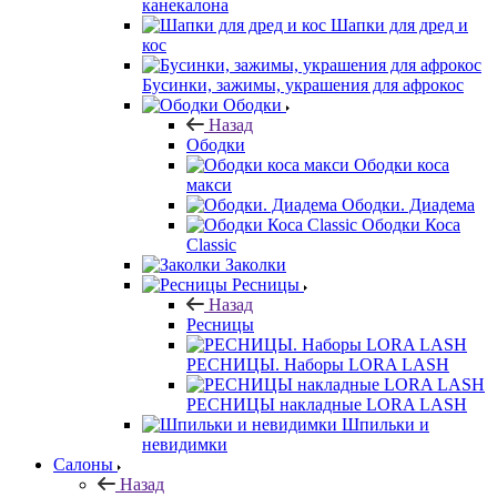
канекалона
Шапки для дред и
кос
Бусинки, зажимы, украшения для афрокос
Ободки
Назад
Ободки
Ободки коса
макси
Ободки. Диадема
Ободки Коса
Classic
Заколки
Ресницы
Назад
Ресницы
РЕСНИЦЫ. Наборы LORA LASH
РЕСНИЦЫ накладные LORA LASH
Шпильки и
невидимки
Салоны
Назад