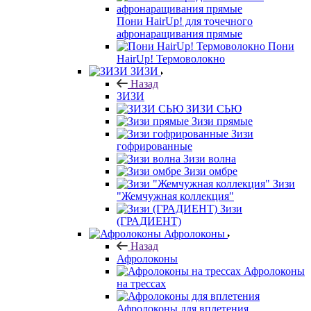
Пони HairUp! для точечного
афронаращивания прямые
Пони
HairUp! Термоволокно
ЗИЗИ
Назад
ЗИЗИ
ЗИЗИ СЬЮ
Зизи прямые
Зизи
гофрированные
Зизи волна
Зизи омбре
Зизи
"Жемчужная коллекция"
Зизи
(ГРАДИЕНТ)
Афролоконы
Назад
Афролоконы
Афролоконы
на трессах
Афролоконы для вплетения