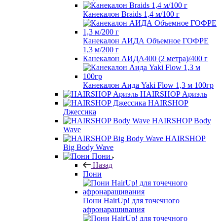
Канекалон Braids 1,4 м/100 г
Канекалон АИДА Объемное ГОФРЕ
1,3 м/200 г
Канекалон АИДА400 (2 метра)/400 г
Канекалон Аида Yaki Flow 1,3 м 100гр
HAIRSHOP Ариэль
HAIRSHOP
Джессика
HAIRSHOP Body
Wave
HAIRSHOP
Big Body Wave
Пони
Назад
Пони
Пони HairUp! для точечного
афронаращивания