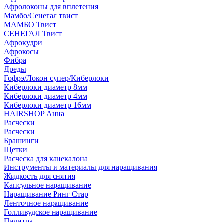
Афролоконы для вплетения
Мамбо/Сенегал твист
МАМБО Твист
СЕНЕГАЛ Твист
Афрокудри
Афрокосы
Фибра
Дреды
Гофрэ/Локон супер/Киберлоки
Киберлоки диаметр 8мм
Киберлоки диаметр 4мм
Киберлоки диаметр 16мм
HAIRSHOP Анна
Расчески
Расчески
Брашинги
Щетки
Расческа для канекалона
Инструменты и материалы для наращивания
Жидкость для снятия
Капсульное наращивание
Наращивание Ринг Стар
Ленточное наращивание
Голливудское наращивание
Палитра