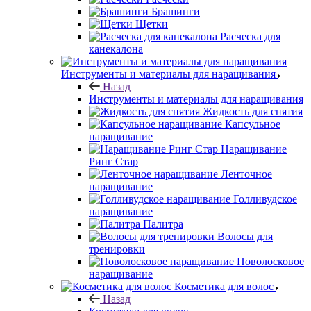
Брашинги
Щетки
Расческа для
канекалона
Инструменты и материалы для наращивания
Назад
Инструменты и материалы для наращивания
Жидкость для снятия
Капсульное
наращивание
Наращивание
Ринг Стар
Ленточное
наращивание
Голливудское
наращивание
Палитра
Волосы для
тренировки
Поволосковое
наращивание
Косметика для волос
Назад