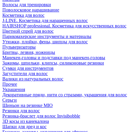
Волосы для тренировки
Поволосковое наращивание
Косметика для волос
J-LINE. Косметика для наращенных волос
HAIRSHOP professional. Косметика для искусственных волос
Цветной спрей для волос
Парикмахерские инструменты и материалы
Утюжки, плойки, фены, щипцы для волос
Пульверизаторы
Бритвы, лезвия, ножницы
Манекен-головы и подставки под манекен-головы
Зажимы, шпильки, клипсы, силиконовые резинки
Сумки для инструментов
Загустители для волос
Валики из натуральных волос
Прочее
Украшения
Декоративные пряди, нити со стразами, украшения для волос
Серьги
Шиньон на резинке MIO
Резинки для волос
Резинка-браслет для волос Invisibobble
3D косы из канекалона
Шапки для дред и кос
Бусинки, зажимы, украшения для афрокос