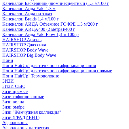
Канекалон Баскервиль (люминесцентный) 1,3 м/100 г
Канекалон Аида Yaki 1,3 м
Канекалон Аида на заказ
Канекалон Braids 1,4 м/100 г
Канекалон АИДА Объемное ГОФРЕ 1,3 м/200 г
Канекалон АИДА400 (2 метра)/400 г
Канекалон Аида Yaki Flow 1,3 м 100гр
HAIRSHOP Ариэль
HAIRSHOP Джессика
HAIRSHOP Body Wave
HAIRSHOP Big Body Wave
Пони
Пони HairUp! для точечного афронаращивания
Пони HairUp! для точечного афронаращивания прямые
Пони HairUp! Термоволокно
ЗИЗИ
ЗИЗИ СЬЮ
Зизи прямые
Зизи гофрированные
Зизи волна
Зизи омбре
Зизи "Жемчужная коллекция"
Зизи (ГРАДИЕНТ)
Афролоконы
Афролоконы на трессах