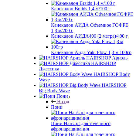
Канекалон Braids 1,4 м/100 г
Канекалон АИДА Объемное ГОФРЕ
1,3 м/200 г
Канекалон АИДА400 (2 метра)/400 г
Канекалон Аида Yaki Flow 1,3 м 100гр
HAIRSHOP Ариэль
HAIRSHOP
Джессика
HAIRSHOP Body
Wave
HAIRSHOP
Big Body Wave
Пони
Назад
Пони
Пони HairUp! для точечного
афронаращивания