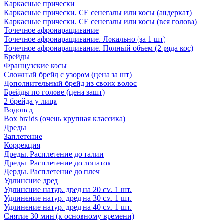
Каркасные прически
Каркасные прически. СЕ сенегалы или косы (андеркат)
Каркасные прически. СЕ сенегалы или косы (вся голова)
Точечное афронаращивание
Точечное афронаращивание. Локально (за 1 шт)
Точечное афронаращивание. Полный объем (2 ряда кос)
Брейды
Французские косы
Сложный брейд с узором (цена за шт)
Дополнительный брейд из своих волос
Брейды по голове (цена зашт)
2 брейда у лица
Водопад
Box braids (очень крупная классика)
Дреды
Заплетение
Коррекция
Дреды. Расплетение до талии
Дреды. Расплетение до лопаток
Дерды. Расплетение до плеч
Удлинение дред
Удлинение натур. дред на 20 см. 1 шт.
Удлинение натур. дред на 30 см. 1 шт.
Удлинение натур. дред на 40 см. 1 шт.
Снятие 30 мин (к основному времени)