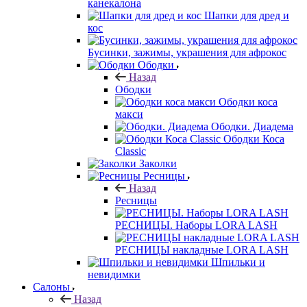
канекалона
Шапки для дред и
кос
Бусинки, зажимы, украшения для афрокос
Ободки
Назад
Ободки
Ободки коса
макси
Ободки. Диадема
Ободки Коса
Classic
Заколки
Ресницы
Назад
Ресницы
РЕСНИЦЫ. Наборы LORA LASH
РЕСНИЦЫ накладные LORA LASH
Шпильки и
невидимки
Салоны
Назад