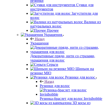
резинки
Сумки для
инструментов
Загустители для
волос
Валики из
натуральных волос
Прочее
Украшения
Назад
Украшения
Декоративные пряди, нити со стразами,
украшения для волос
Серьги
Шиньон на
резинке MIO
Резинки для волос
Назад
Резинки для волос
Резинка-браслет для волос Invisibobble
3D косы из