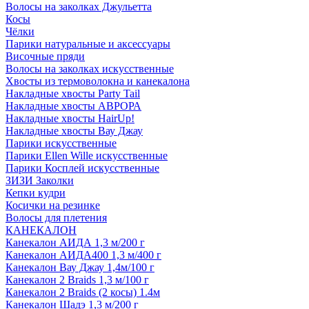
Волосы на заколках Джульетта
Косы
Чёлки
Парики натуральные и аксессуары
Височные пряди
Волосы на заколках искусственные
Хвосты из термоволокна и канекалона
Накладные хвосты Party Tail
Накладные хвосты АВРОРА
Накладные хвосты HairUp!
Накладные хвосты Вау Джау
Парики искусственные
Парики Ellen Wille искусственные
Парики Косплей искусственные
ЗИЗИ Заколки
Кепки кудри
Косички на резинке
Волосы для плетения
КАНЕКАЛОН
Канекалон АИДА 1,3 м/200 г
Канекалон АИДА400 1,3 м/400 г
Канекалон Вау Джау 1,4м/100 г
Канекалон 2 Braids 1,3 м/100 г
Канекалон 2 Braids (2 косы) 1.4м
Канекалон Шадэ 1,3 м/200 г