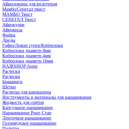
Афролоконы для вплетения
Мамбо/Сенегал твист
МАМБО Твист
СЕНЕГАЛ Твист
Афрокудри
Афрокосы
Фибра
Дреды
Гофрэ/Локон супер/Киберлоки
Киберлоки диаметр 8мм
Киберлоки диаметр 4мм
Киберлоки диаметр 16мм
HAIRSHOP Анна
Расчески
Расчески
Брашинги
Щетки
Расческа для канекалона
Инструменты и материалы для наращивания
Жидкость для снятия
Капсульное наращивание
Наращивание Ринг Стар
Ленточное наращивание
Голливудское наращивание
Палитра