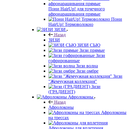
Пони HairUp! для точечного
афронаращивания прямые
Пони
HairUp! Термоволокно
ЗИЗИ
Назад
ЗИЗИ
ЗИЗИ СЬЮ
Зизи прямые
Зизи
гофрированные
Зизи волна
Зизи омбре
Зизи
"Жемчужная коллекция"
Зизи
(ГРАДИЕНТ)
Афролоконы
Назад
Афролоконы
Афролоконы
на трессах
Афролоконы для вплетения