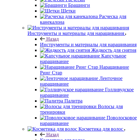
Брашинги
Щетки
Расческа для
канекалона
Инструменты и материалы для наращивания
Назад
Инструменты и материалы для наращивания
Жидкость для снятия
Капсульное
наращивание
Наращивание
Ринг Стар
Ленточное
наращивание
Голливудское
наращивание
Палитра
Волосы для
тренировки
Поволосковое
наращивание
Косметика для волос
Назад