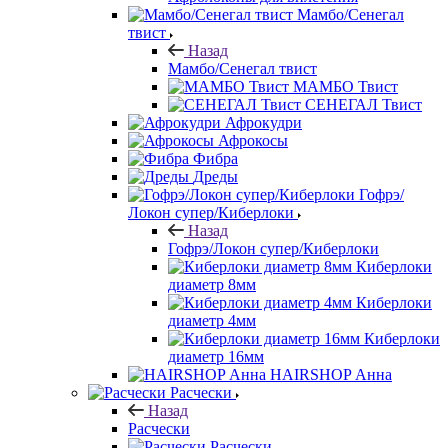
Мамбо/Сенегал
твист
Назад
Мамбо/Сенегал твист
МАМБО Твист
СЕНЕГАЛ Твист
Афрокудри
Афрокосы
Фибра
Дреды
Гофрэ/
Локон супер/Киберлоки
Назад
Гофрэ/Локон супер/Киберлоки
Киберлоки
диаметр 8мм
Киберлоки
диаметр 4мм
Киберлоки
диаметр 16мм
HAIRSHOP Анна
Расчески
Назад
Расчески
Расчески