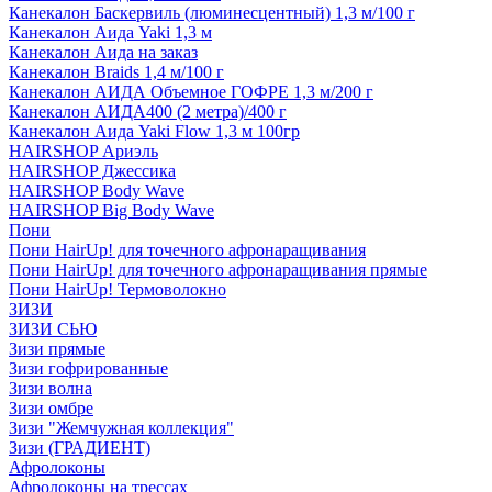
Канекалон Баскервиль (люминесцентный) 1,3 м/100 г
Канекалон Аида Yaki 1,3 м
Канекалон Аида на заказ
Канекалон Braids 1,4 м/100 г
Канекалон АИДА Объемное ГОФРЕ 1,3 м/200 г
Канекалон АИДА400 (2 метра)/400 г
Канекалон Аида Yaki Flow 1,3 м 100гр
HAIRSHOP Ариэль
HAIRSHOP Джессика
HAIRSHOP Body Wave
HAIRSHOP Big Body Wave
Пони
Пони HairUp! для точечного афронаращивания
Пони HairUp! для точечного афронаращивания прямые
Пони HairUp! Термоволокно
ЗИЗИ
ЗИЗИ СЬЮ
Зизи прямые
Зизи гофрированные
Зизи волна
Зизи омбре
Зизи "Жемчужная коллекция"
Зизи (ГРАДИЕНТ)
Афролоконы
Афролоконы на трессах