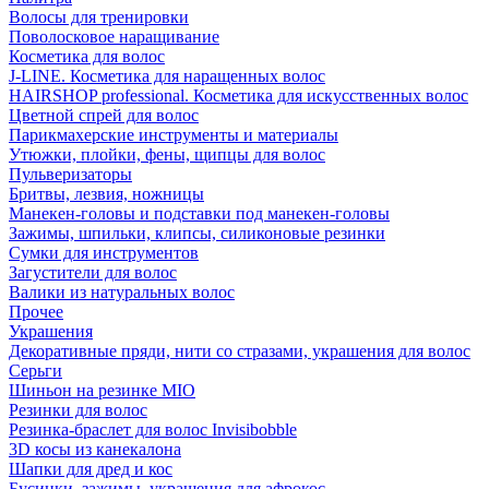
Волосы для тренировки
Поволосковое наращивание
Косметика для волос
J-LINE. Косметика для наращенных волос
HAIRSHOP professional. Косметика для искусственных волос
Цветной спрей для волос
Парикмахерские инструменты и материалы
Утюжки, плойки, фены, щипцы для волос
Пульверизаторы
Бритвы, лезвия, ножницы
Манекен-головы и подставки под манекен-головы
Зажимы, шпильки, клипсы, силиконовые резинки
Сумки для инструментов
Загустители для волос
Валики из натуральных волос
Прочее
Украшения
Декоративные пряди, нити со стразами, украшения для волос
Серьги
Шиньон на резинке MIO
Резинки для волос
Резинка-браслет для волос Invisibobble
3D косы из канекалона
Шапки для дред и кос
Бусинки, зажимы, украшения для афрокос