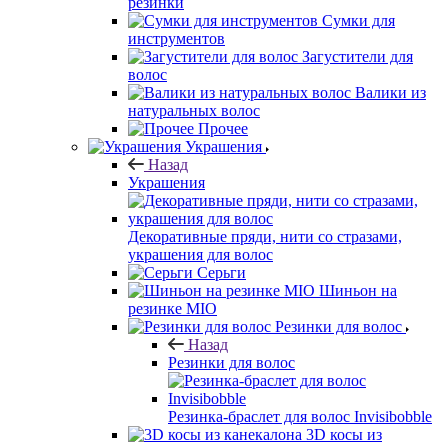
резинки
Сумки для
инструментов
Загустители для
волос
Валики из
натуральных волос
Прочее
Украшения
Назад
Украшения
Декоративные пряди, нити со стразами,
украшения для волос
Серьги
Шиньон на
резинке MIO
Резинки для волос
Назад
Резинки для волос
Резинка-браслет для волос Invisibobble
3D косы из