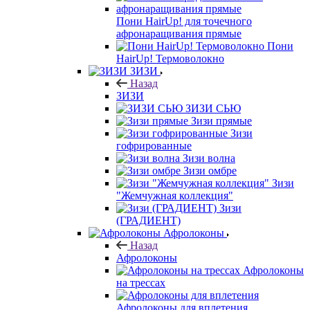
Пони HairUp! для точечного
афронаращивания прямые
Пони
HairUp! Термоволокно
ЗИЗИ
Назад
ЗИЗИ
ЗИЗИ СЬЮ
Зизи прямые
Зизи
гофрированные
Зизи волна
Зизи омбре
Зизи
"Жемчужная коллекция"
Зизи
(ГРАДИЕНТ)
Афролоконы
Назад
Афролоконы
Афролоконы
на трессах
Афролоконы для вплетения