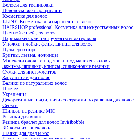
Волосы для тренировки
Поволосковое наращивание
Косметика для волос
J-LINE. Косметика для наращенных волос
HAIRSHOP professional. Косметика для искусственных волос
Цветной спрей для волос
Парикмахерские инструменты и материалы
Утюжки, плойки, фены, щипцы для волос
Пульверизаторы
Бритвы, лезвия, ножницы
Манекен-головы и подставки под манекен-головы
Зажимы, шпильки, клипсы, силиконовые резинки
Сумки для инструментов
Загустители для волос
Валики из натуральных волос
Прочее
Украшения
Декоративные пряди, нити со стразами, украшения для волос
Серьги
Шиньон на резинке MIO
Резинки для волос
Резинка-браслет для волос Invisibobble
3D косы из канекалона
Шапки для дред и кос
Бусинки, зажимы, украшения для афрокос