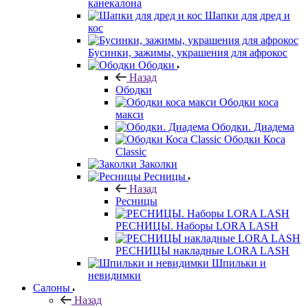
канекалона
Шапки для дред и
кос
Бусинки, зажимы, украшения для афрокос
Ободки
Назад
Ободки
Ободки коса
макси
Ободки. Диадема
Ободки Коса
Classic
Заколки
Ресницы
Назад
Ресницы
РЕСНИЦЫ. Наборы LORA LASH
РЕСНИЦЫ накладные LORA LASH
Шпильки и
невидимки
Салоны
Назад