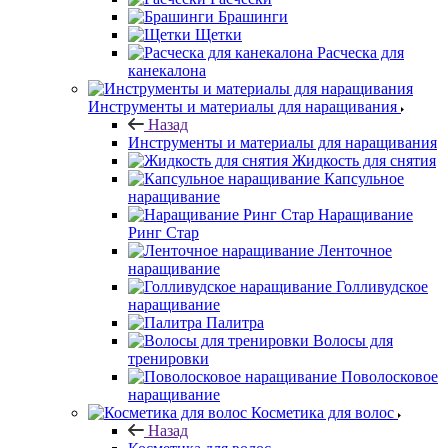
Брашинги
Щетки
Расческа для
канекалона
Инструменты и материалы для наращивания
Назад
Инструменты и материалы для наращивания
Жидкость для снятия
Капсульное
наращивание
Наращивание
Ринг Стар
Ленточное
наращивание
Голливудское
наращивание
Палитра
Волосы для
тренировки
Поволосковое
наращивание
Косметика для волос
Назад