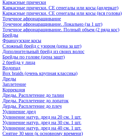
Каркасные прически
Каркасные прически. СЕ сенегалы или косы (андеркат)
Каркасные прически. СЕ сенегалы или косы (вся голова)
Точечное афронаращивание
Точечное афронаращивание. Локально (за 1 шт)
Точечное афронаращивание. Полный объем (2 ряда кос)
Брейды
Французские косы
Сложный брейд с узором (цена за шт)
Дополнительный брейд из своих волос
Брейды по голове (цена зашт)
2 брейда у лица
Водопад
Box braids (очень крупная классика)
Дреды
Заплетение
Коррекция
Дреды. Расплетение до талии
Дреды. Расплетение до лопаток
Дерды. Расплетение до плеч
Удлинение дред
Удлинение натур. дред на 20 см. 1 шт.
Удлинение натур. дред на 30 см. 1 шт.
Удлинение натур. дред на 40 см. 1 шт.
Снятие 30 мин (к основному времени)