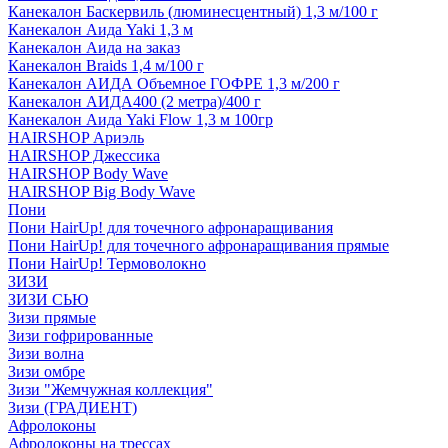
Канекалон Баскервиль (люминесцентный) 1,3 м/100 г
Канекалон Аида Yaki 1,3 м
Канекалон Аида на заказ
Канекалон Braids 1,4 м/100 г
Канекалон АИДА Объемное ГОФРЕ 1,3 м/200 г
Канекалон АИДА400 (2 метра)/400 г
Канекалон Аида Yaki Flow 1,3 м 100гр
HAIRSHOP Ариэль
HAIRSHOP Джессика
HAIRSHOP Body Wave
HAIRSHOP Big Body Wave
Пони
Пони HairUp! для точечного афронаращивания
Пони HairUp! для точечного афронаращивания прямые
Пони HairUp! Термоволокно
ЗИЗИ
ЗИЗИ СЬЮ
Зизи прямые
Зизи гофрированные
Зизи волна
Зизи омбре
Зизи "Жемчужная коллекция"
Зизи (ГРАДИЕНТ)
Афролоконы
Афролоконы на трессах