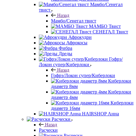
Мамбо/Сенегал
твист
Назад
Мамбо/Сенегал твист
МАМБО Твист
СЕНЕГАЛ Твист
Афрокудри
Афрокосы
Фибра
Дреды
Гофрэ/
Локон супер/Киберлоки
Назад
Гофрэ/Локон супер/Киберлоки
Киберлоки
диаметр 8мм
Киберлоки
диаметр 4мм
Киберлоки
диаметр 16мм
HAIRSHOP Анна
Расчески
Назад
Расчески
Расчески