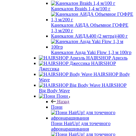
Канекалон Braids 1,4 м/100 г
Канекалон АИДА Объемное ГОФРЕ
1,3 м/200 г
Канекалон АИДА400 (2 метра)/400 г
Канекалон Аида Yaki Flow 1,3 м 100гр
HAIRSHOP Ариэль
HAIRSHOP
Джессика
HAIRSHOP Body
Wave
HAIRSHOP
Big Body Wave
Пони
Назад
Пони
Пони HairUp! для точечного
афронаращивания