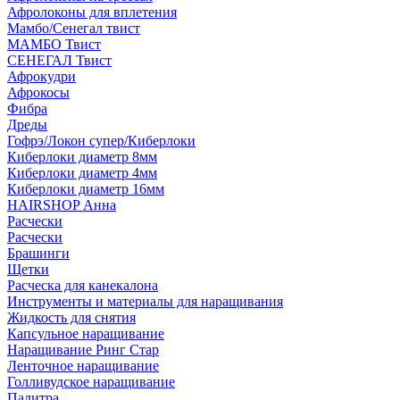
Афролоконы для вплетения
Мамбо/Сенегал твист
МАМБО Твист
СЕНЕГАЛ Твист
Афрокудри
Афрокосы
Фибра
Дреды
Гофрэ/Локон супер/Киберлоки
Киберлоки диаметр 8мм
Киберлоки диаметр 4мм
Киберлоки диаметр 16мм
HAIRSHOP Анна
Расчески
Расчески
Брашинги
Щетки
Расческа для канекалона
Инструменты и материалы для наращивания
Жидкость для снятия
Капсульное наращивание
Наращивание Ринг Стар
Ленточное наращивание
Голливудское наращивание
Палитра