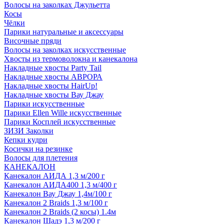
Волосы на заколках Джульетта
Косы
Чёлки
Парики натуральные и аксессуары
Височные пряди
Волосы на заколках искусственные
Хвосты из термоволокна и канекалона
Накладные хвосты Party Tail
Накладные хвосты АВРОРА
Накладные хвосты HairUp!
Накладные хвосты Вау Джау
Парики искусственные
Парики Ellen Wille искусственные
Парики Косплей искусственные
ЗИЗИ Заколки
Кепки кудри
Косички на резинке
Волосы для плетения
КАНЕКАЛОН
Канекалон АИДА 1,3 м/200 г
Канекалон АИДА400 1,3 м/400 г
Канекалон Вау Джау 1,4м/100 г
Канекалон 2 Braids 1,3 м/100 г
Канекалон 2 Braids (2 косы) 1.4м
Канекалон Шадэ 1,3 м/200 г