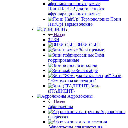
Пони HairUp! для точечного
афронаращивания прямые
Пони
HairUp! Термоволокно
ЗИЗИ
Назад
ЗИЗИ
ЗИЗИ СЬЮ
Зизи прямые
Зизи
гофрированные
Зизи волна
Зизи омбре
Зизи
"Жемчужная коллекция"
Зизи
(ГРАДИЕНТ)
Афролоконы
Назад
Афролоконы
Афролоконы
на трессах
Афролоконы для вплетения