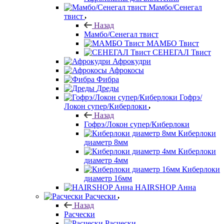
Мамбо/Сенегал
твист
Назад
Мамбо/Сенегал твист
МАМБО Твист
СЕНЕГАЛ Твист
Афрокудри
Афрокосы
Фибра
Дреды
Гофрэ/
Локон супер/Киберлоки
Назад
Гофрэ/Локон супер/Киберлоки
Киберлоки
диаметр 8мм
Киберлоки
диаметр 4мм
Киберлоки
диаметр 16мм
HAIRSHOP Анна
Расчески
Назад
Расчески
Расчески