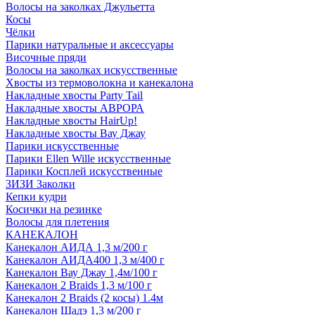
Волосы на заколках Джульетта
Косы
Чёлки
Парики натуральные и аксессуары
Височные пряди
Волосы на заколках искусственные
Хвосты из термоволокна и канекалона
Накладные хвосты Party Tail
Накладные хвосты АВРОРА
Накладные хвосты HairUp!
Накладные хвосты Вау Джау
Парики искусственные
Парики Ellen Wille искусственные
Парики Косплей искусственные
ЗИЗИ Заколки
Кепки кудри
Косички на резинке
Волосы для плетения
КАНЕКАЛОН
Канекалон АИДА 1,3 м/200 г
Канекалон АИДА400 1,3 м/400 г
Канекалон Вау Джау 1,4м/100 г
Канекалон 2 Braids 1,3 м/100 г
Канекалон 2 Braids (2 косы) 1.4м
Канекалон Шадэ 1,3 м/200 г