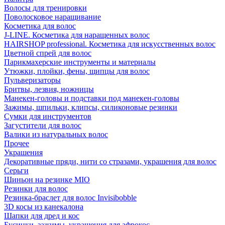
Волосы для тренировки
Поволосковое наращивание
Косметика для волос
J-LINE. Косметика для наращенных волос
HAIRSHOP professional. Косметика для искусственных волос
Цветной спрей для волос
Парикмахерские инструменты и материалы
Утюжки, плойки, фены, щипцы для волос
Пульверизаторы
Бритвы, лезвия, ножницы
Манекен-головы и подставки под манекен-головы
Зажимы, шпильки, клипсы, силиконовые резинки
Сумки для инструментов
Загустители для волос
Валики из натуральных волос
Прочее
Украшения
Декоративные пряди, нити со стразами, украшения для волос
Серьги
Шиньон на резинке MIO
Резинки для волос
Резинка-браслет для волос Invisibobble
3D косы из канекалона
Шапки для дред и кос
Бусинки, зажимы, украшения для афрокос