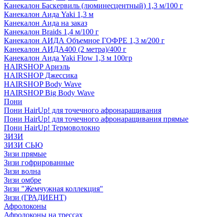
Канекалон Баскервиль (люминесцентный) 1,3 м/100 г
Канекалон Аида Yaki 1,3 м
Канекалон Аида на заказ
Канекалон Braids 1,4 м/100 г
Канекалон АИДА Объемное ГОФРЕ 1,3 м/200 г
Канекалон АИДА400 (2 метра)/400 г
Канекалон Аида Yaki Flow 1,3 м 100гр
HAIRSHOP Ариэль
HAIRSHOP Джессика
HAIRSHOP Body Wave
HAIRSHOP Big Body Wave
Пони
Пони HairUp! для точечного афронаращивания
Пони HairUp! для точечного афронаращивания прямые
Пони HairUp! Термоволокно
ЗИЗИ
ЗИЗИ СЬЮ
Зизи прямые
Зизи гофрированные
Зизи волна
Зизи омбре
Зизи "Жемчужная коллекция"
Зизи (ГРАДИЕНТ)
Афролоконы
Афролоконы на трессах