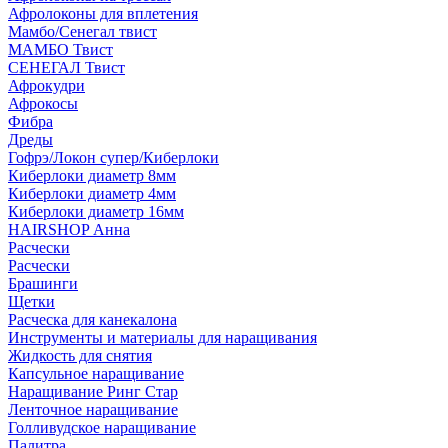
Афролоконы для вплетения
Мамбо/Сенегал твист
МАМБО Твист
СЕНЕГАЛ Твист
Афрокудри
Афрокосы
Фибра
Дреды
Гофрэ/Локон супер/Киберлоки
Киберлоки диаметр 8мм
Киберлоки диаметр 4мм
Киберлоки диаметр 16мм
HAIRSHOP Анна
Расчески
Расчески
Брашинги
Щетки
Расческа для канекалона
Инструменты и материалы для наращивания
Жидкость для снятия
Капсульное наращивание
Наращивание Ринг Стар
Ленточное наращивание
Голливудское наращивание
Палитра