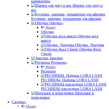
канекалона
Шапки для дред и
кос
Бусинки, зажимы, украшения для афрокос
Ободки
Назад
Ободки
Ободки коса
макси
Ободки. Диадема
Ободки Коса
Classic
Заколки
Ресницы
Назад
Ресницы
РЕСНИЦЫ. Наборы LORA LASH
РЕСНИЦЫ накладные LORA LASH
Шпильки и
невидимки
Салоны
Назад