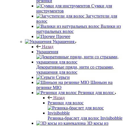
резинки
Сумки для
инструментов
Загустители для
волос
Валики из
натуральных волос
Прочее
Украшения
Назад
Украшения
Декоративные пряди, нити со стразами,
украшения для волос
Серьги
Шиньон на
резинке MIO
Резинки для волос
Назад
Резинки для волос
Резинка-браслет для волос Invisibobble
3D косы из