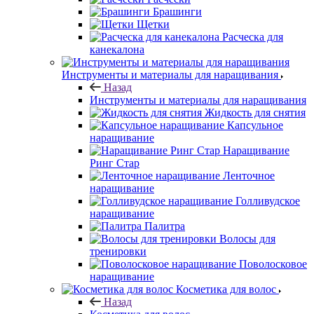
Брашинги
Щетки
Расческа для
канекалона
Инструменты и материалы для наращивания
Назад
Инструменты и материалы для наращивания
Жидкость для снятия
Капсульное
наращивание
Наращивание
Ринг Стар
Ленточное
наращивание
Голливудское
наращивание
Палитра
Волосы для
тренировки
Поволосковое
наращивание
Косметика для волос
Назад