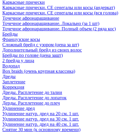
Каркасные прически
Каркасные прически. СЕ сенегалы или косы (андеркат)
Каркасные прически. СЕ сенегалы или косы (вся голова)
Точечное афронаращивание
Точечное афронаращивание. Локально (за 1 шт)
Точечное афронаращивание. Полный объем (2 ряда кос)
Брейды
Французские косы
Сложный брейд с узором (цена за шт)
Дополнительный брейд из своих волос
Брейды по голове (цена зашт)
2 брейда у лица
Водопад
Box braids (очень крупная классика)
Дреды
Заплетение
Коррекция
Дреды. Расплетение до талии
Дреды. Расплетение до лопаток
Дерды. Расплетение до плеч
Удлинение дред
Удлинение натур. дред на 20 см. 1 шт.
Удлинение натур. дред на 30 см. 1 шт.
Удлинение натур. дред на 40 см. 1 шт.
Снятие 30 мин (к основному времени)