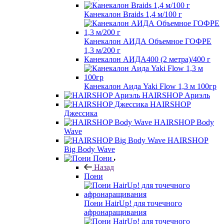
Канекалон Braids 1,4 м/100 г
Канекалон АИДА Объемное ГОФРЕ
1,3 м/200 г
Канекалон АИДА400 (2 метра)/400 г
Канекалон Аида Yaki Flow 1,3 м 100гр
HAIRSHOP Ариэль
HAIRSHOP
Джессика
HAIRSHOP Body
Wave
HAIRSHOP
Big Body Wave
Пони
Назад
Пони
Пони HairUp! для точечного
афронаращивания