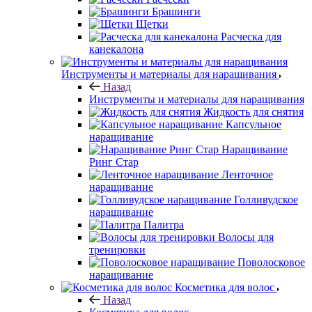
Брашинги
Щетки
Расческа для
канекалона
Инструменты и материалы для наращивания
Назад
Инструменты и материалы для наращивания
Жидкость для снятия
Капсульное
наращивание
Наращивание
Ринг Стар
Ленточное
наращивание
Голливудское
наращивание
Палитра
Волосы для
тренировки
Поволосковое
наращивание
Косметика для волос
Назад