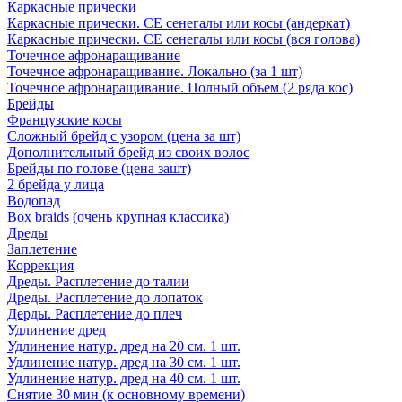
Каркасные прически
Каркасные прически. СЕ сенегалы или косы (андеркат)
Каркасные прически. СЕ сенегалы или косы (вся голова)
Точечное афронаращивание
Точечное афронаращивание. Локально (за 1 шт)
Точечное афронаращивание. Полный объем (2 ряда кос)
Брейды
Французские косы
Сложный брейд с узором (цена за шт)
Дополнительный брейд из своих волос
Брейды по голове (цена зашт)
2 брейда у лица
Водопад
Box braids (очень крупная классика)
Дреды
Заплетение
Коррекция
Дреды. Расплетение до талии
Дреды. Расплетение до лопаток
Дерды. Расплетение до плеч
Удлинение дред
Удлинение натур. дред на 20 см. 1 шт.
Удлинение натур. дред на 30 см. 1 шт.
Удлинение натур. дред на 40 см. 1 шт.
Снятие 30 мин (к основному времени)