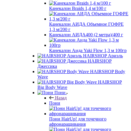
Канекалон Braids 1,4 м/100 г
Канекалон АИДА Объемное ГОФРЕ
1,3 м/200 г
Канекалон АИДА400 (2 метра)/400 г
Канекалон Аида Yaki Flow 1,3 м 100гр
HAIRSHOP Ариэль
HAIRSHOP
Джессика
HAIRSHOP Body
Wave
HAIRSHOP
Big Body Wave
Пони
Назад
Пони
Пони HairUp! для точечного
афронаращивания