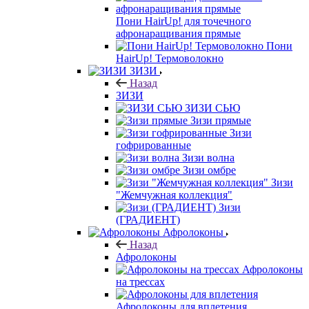
Пони HairUp! для точечного
афронаращивания прямые
Пони
HairUp! Термоволокно
ЗИЗИ
Назад
ЗИЗИ
ЗИЗИ СЬЮ
Зизи прямые
Зизи
гофрированные
Зизи волна
Зизи омбре
Зизи
"Жемчужная коллекция"
Зизи
(ГРАДИЕНТ)
Афролоконы
Назад
Афролоконы
Афролоконы
на трессах
Афролоконы для вплетения