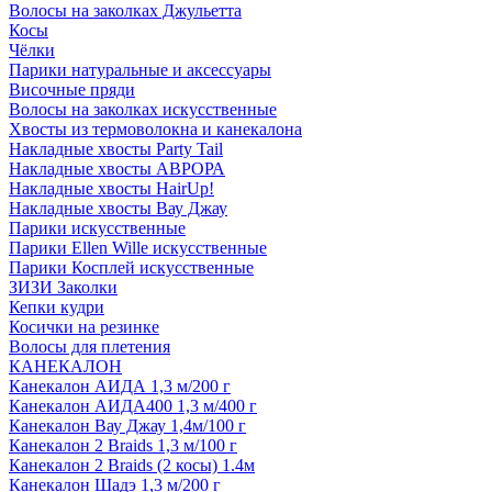
Волосы на заколках Джульетта
Косы
Чёлки
Парики натуральные и аксессуары
Височные пряди
Волосы на заколках искусственные
Хвосты из термоволокна и канекалона
Накладные хвосты Party Tail
Накладные хвосты АВРОРА
Накладные хвосты HairUp!
Накладные хвосты Вау Джау
Парики искусственные
Парики Ellen Wille искусственные
Парики Косплей искусственные
ЗИЗИ Заколки
Кепки кудри
Косички на резинке
Волосы для плетения
КАНЕКАЛОН
Канекалон АИДА 1,3 м/200 г
Канекалон АИДА400 1,3 м/400 г
Канекалон Вау Джау 1,4м/100 г
Канекалон 2 Braids 1,3 м/100 г
Канекалон 2 Braids (2 косы) 1.4м
Канекалон Шадэ 1,3 м/200 г