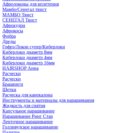
Афролоконы для вплетения
Мамбо/Сенегал твист
МАМБО Твист
СЕНЕГАЛ Твист
Афрокудри
Афрокосы
Фибра
Дреды
Гофрэ/Локон супер/Киберлоки
Киберлоки диаметр 8мм
Киберлоки диаметр 4мм
Киберлоки диаметр 16мм
HAIRSHOP Анна
Расчески
Расчески
Брашинги
Щетки
Расческа для канекалона
Инструменты и материалы для наращивания
Жидкость для снятия
Капсульное наращивание
Наращивание Ринг Стар
Ленточное наращивание
Голливудское наращивание
Палитра