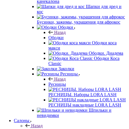
канекалона
Шапки для дред и
кос
Бусинки, зажимы, украшения для афрокос
Ободки
Назад
Ободки
Ободки коса
макси
Ободки. Диадема
Ободки Коса
Classic
Заколки
Ресницы
Назад
Ресницы
РЕСНИЦЫ. Наборы LORA LASH
РЕСНИЦЫ накладные LORA LASH
Шпильки и
невидимки
Салоны
Назад