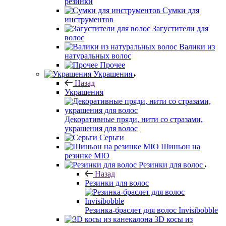
резинки
Сумки для
инструментов
Загустители для
волос
Валики из
натуральных волос
Прочее
Украшения
Назад
Украшения
Декоративные пряди, нити со стразами,
украшения для волос
Серьги
Шиньон на
резинке MIO
Резинки для волос
Назад
Резинки для волос
Резинка-браслет для волос Invisibobble
3D косы из