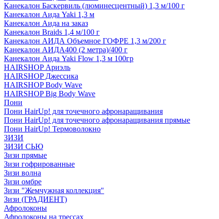
Канекалон Баскервиль (люминесцентный) 1,3 м/100 г
Канекалон Аида Yaki 1,3 м
Канекалон Аида на заказ
Канекалон Braids 1,4 м/100 г
Канекалон АИДА Объемное ГОФРЕ 1,3 м/200 г
Канекалон АИДА400 (2 метра)/400 г
Канекалон Аида Yaki Flow 1,3 м 100гр
HAIRSHOP Ариэль
HAIRSHOP Джессика
HAIRSHOP Body Wave
HAIRSHOP Big Body Wave
Пони
Пони HairUp! для точечного афронаращивания
Пони HairUp! для точечного афронаращивания прямые
Пони HairUp! Термоволокно
ЗИЗИ
ЗИЗИ СЬЮ
Зизи прямые
Зизи гофрированные
Зизи волна
Зизи омбре
Зизи "Жемчужная коллекция"
Зизи (ГРАДИЕНТ)
Афролоконы
Афролоконы на трессах