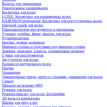
Волосы для тренировки
Поволосковое наращивание
Косметика для волос
J-LINE. Косметика для наращенных волос
HAIRSHOP professional. Косметика для искусственных волос
Цветной спрей для волос
Парикмахерские инструменты и материалы
Утюжки, плойки, фены, щипцы для волос
Пульверизаторы
Бритвы, лезвия, ножницы
Манекен-головы и подставки под манекен-головы
Зажимы, шпильки, клипсы, силиконовые резинки
Сумки для инструментов
Загустители для волос
Валики из натуральных волос
Прочее
Украшения
Декоративные пряди, нити со стразами, украшения для волос
Серьги
Шиньон на резинке MIO
Резинки для волос
Резинка-браслет для волос Invisibobble
3D косы из канекалона
Шапки для дред и кос
Бусинки, зажимы, украшения для афрокос