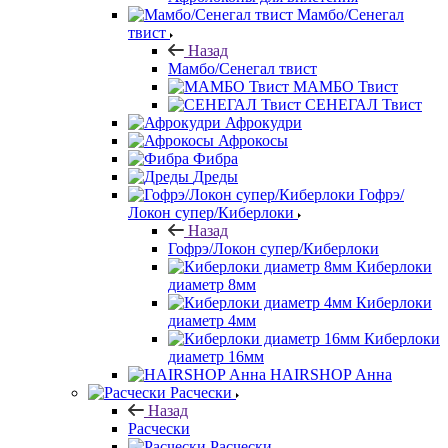
Мамбо/Сенегал
твист
Назад
Мамбо/Сенегал твист
МАМБО Твист
СЕНЕГАЛ Твист
Афрокудри
Афрокосы
Фибра
Дреды
Гофрэ/
Локон супер/Киберлоки
Назад
Гофрэ/Локон супер/Киберлоки
Киберлоки
диаметр 8мм
Киберлоки
диаметр 4мм
Киберлоки
диаметр 16мм
HAIRSHOP Анна
Расчески
Назад
Расчески
Расчески