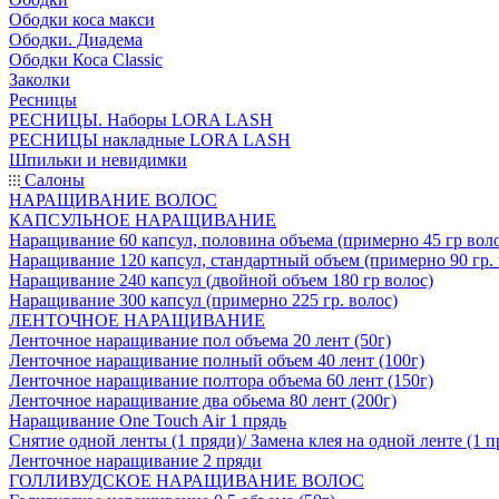
Ободки коса макси
Ободки. Диадема
Ободки Коса Classic
Заколки
Ресницы
РЕСНИЦЫ. Наборы LORA LASH
РЕСНИЦЫ накладные LORA LASH
Шпильки и невидимки
Салоны
НАРАЩИВАНИЕ ВОЛОС
КАПСУЛЬНОЕ НАРАЩИВАНИЕ
Наращивание 60 капсул, половина объема (примерно 45 гр вол
Наращивание 120 капсул, стандартный объем (примерно 90 гр. 
Наращивание 240 капсул (двойной объем 180 гр волос)
Наращивание 300 капсул (примерно 225 гр. волос)
ЛЕНТОЧНОЕ НАРАЩИВАНИЕ
Ленточное наращивание пол объема 20 лент (50г)
Ленточное наращивание полный объем 40 лент (100г)
Ленточное наращивание полтора объема 60 лент (150г)
Ленточное наращивание два обьема 80 лент (200г)
Наращивание One Touch Air 1 прядь
Снятие одной ленты (1 пряди)/ Замена клея на одной ленте (1 п
Ленточное наращивание 2 пряди
ГОЛЛИВУДСКОЕ НАРАЩИВАНИЕ ВОЛОС