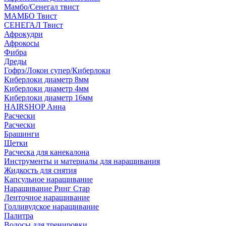
Мамбо/Сенегал твист
МАМБО Твист
СЕНЕГАЛ Твист
Афрокудри
Афрокосы
Фибра
Дреды
Гофрэ/Локон супер/Киберлоки
Киберлоки диаметр 8мм
Киберлоки диаметр 4мм
Киберлоки диаметр 16мм
HAIRSHOP Анна
Расчески
Расчески
Брашинги
Щетки
Расческа для канекалона
Инструменты и материалы для наращивания
Жидкость для снятия
Капсульное наращивание
Наращивание Ринг Стар
Ленточное наращивание
Голливудское наращивание
Палитра
Волосы для тренировки