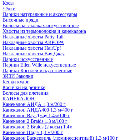
Косы
Чёлки
Парики натуральные и аксессуары
Височные пряди
Волосы на заколках искусственные
Хвосты из термоволокна и канекалона
Накладные хвосты Party Tail
Накладные хвосты АВРОРА
Накладные хвосты HairUp!
Накладные хвосты Вау Джау
Парики искусственные
Парики Ellen Wille искусственные
Парики Косплей искусственные
ЗИЗИ Заколки
Кепки кудри
Косички на резинке
Волосы для плетения
КАНЕКАЛОН
Канекалон АИДА 1,3 м/200 г
Канекалон АИДА400 1,3 м/400 г
Канекалон Вау Джау 1,4м/100 г
Канекалон 2 Braids 1,3 м/100 г
Канекалон 2 Braids (2 косы) 1.4м
Канекалон Шадэ 1,3 м/200 г
Канекалон Баскервиль (люминесцентный) 1,3 м/100 г