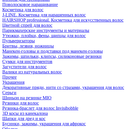
Поволосковое наращивание
Косметика для волос
J-LINE. Косметика для наращенных волос
HAIRSHOP professional. Косметика для искусственных волос
Цветной спрей для волос
Парикмахерские инструменты и материалы
Утюжки, плойки, фены, щипцы для волос
Пульверизаторы
Бритвы, лезвия, ножницы
Манекен-головы и подставки под манекен-головы
Зажимы, шпильки, клипсы, силиконовые резинки
Сумки для инструментов
Загустители для волос
Валики из натуральных волос
Прочее
Украшения
Декоративные пряди, нити со стразами, украшения для волос
Серьги
Шиньон на резинке MIO
Резинки для волос
Резинка-браслет для волос Invisibobble
3D косы из канекалона
Шапки для дред и кос
Бусинки, зажимы, украшения для афрокос
Ободки