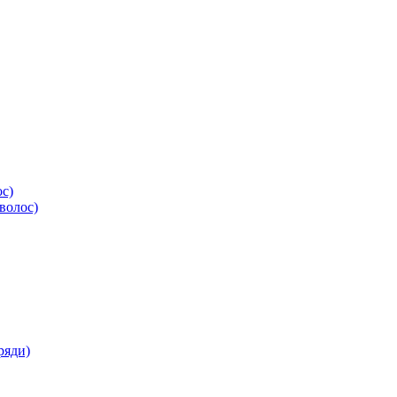
ос)
волос)
ряди)