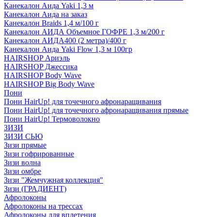
Канекалон Аида Yaki 1,3 м
Канекалон Аида на заказ
Канекалон Braids 1,4 м/100 г
Канекалон АИДА Объемное ГОФРЕ 1,3 м/200 г
Канекалон АИДА400 (2 метра)/400 г
Канекалон Аида Yaki Flow 1,3 м 100гр
HAIRSHOP Ариэль
HAIRSHOP Джессика
HAIRSHOP Body Wave
HAIRSHOP Big Body Wave
Пони
Пони HairUp! для точечного афронаращивания
Пони HairUp! для точечного афронаращивания прямые
Пони HairUp! Термоволокно
ЗИЗИ
ЗИЗИ СЬЮ
Зизи прямые
Зизи гофрированные
Зизи волна
Зизи омбре
Зизи "Жемчужная коллекция"
Зизи (ГРАДИЕНТ)
Афролоконы
Афролоконы на трессах
Афролоконы для вплетения