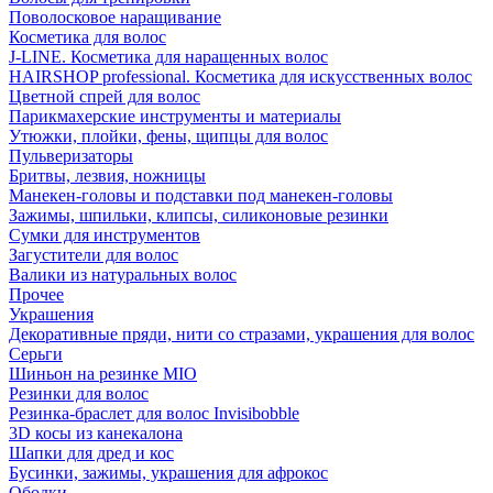
Поволосковое наращивание
Косметика для волос
J-LINE. Косметика для наращенных волос
HAIRSHOP professional. Косметика для искусственных волос
Цветной спрей для волос
Парикмахерские инструменты и материалы
Утюжки, плойки, фены, щипцы для волос
Пульверизаторы
Бритвы, лезвия, ножницы
Манекен-головы и подставки под манекен-головы
Зажимы, шпильки, клипсы, силиконовые резинки
Сумки для инструментов
Загустители для волос
Валики из натуральных волос
Прочее
Украшения
Декоративные пряди, нити со стразами, украшения для волос
Серьги
Шиньон на резинке MIO
Резинки для волос
Резинка-браслет для волос Invisibobble
3D косы из канекалона
Шапки для дред и кос
Бусинки, зажимы, украшения для афрокос
Ободки