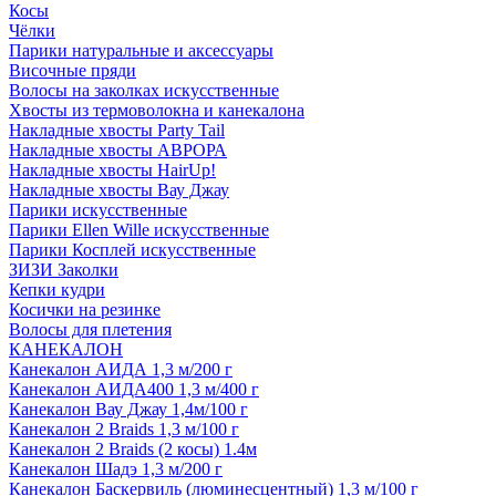
Косы
Чёлки
Парики натуральные и аксессуары
Височные пряди
Волосы на заколках искусственные
Хвосты из термоволокна и канекалона
Накладные хвосты Party Tail
Накладные хвосты АВРОРА
Накладные хвосты HairUp!
Накладные хвосты Вау Джау
Парики искусственные
Парики Ellen Wille искусственные
Парики Косплей искусственные
ЗИЗИ Заколки
Кепки кудри
Косички на резинке
Волосы для плетения
КАНЕКАЛОН
Канекалон АИДА 1,3 м/200 г
Канекалон АИДА400 1,3 м/400 г
Канекалон Вау Джау 1,4м/100 г
Канекалон 2 Braids 1,3 м/100 г
Канекалон 2 Braids (2 косы) 1.4м
Канекалон Шадэ 1,3 м/200 г
Канекалон Баскервиль (люминесцентный) 1,3 м/100 г