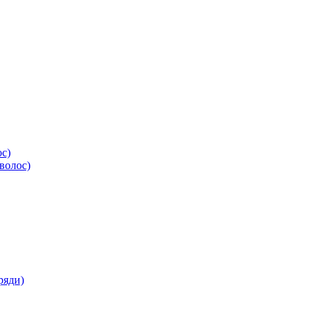
ос)
волос)
ряди)