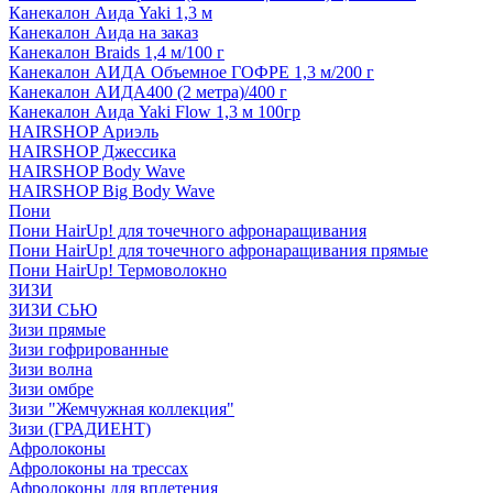
Канекалон Аида Yaki 1,3 м
Канекалон Аида на заказ
Канекалон Braids 1,4 м/100 г
Канекалон АИДА Объемное ГОФРЕ 1,3 м/200 г
Канекалон АИДА400 (2 метра)/400 г
Канекалон Аида Yaki Flow 1,3 м 100гр
HAIRSHOP Ариэль
HAIRSHOP Джессика
HAIRSHOP Body Wave
HAIRSHOP Big Body Wave
Пони
Пони HairUp! для точечного афронаращивания
Пони HairUp! для точечного афронаращивания прямые
Пони HairUp! Термоволокно
ЗИЗИ
ЗИЗИ СЬЮ
Зизи прямые
Зизи гофрированные
Зизи волна
Зизи омбре
Зизи "Жемчужная коллекция"
Зизи (ГРАДИЕНТ)
Афролоконы
Афролоконы на трессах
Афролоконы для вплетения