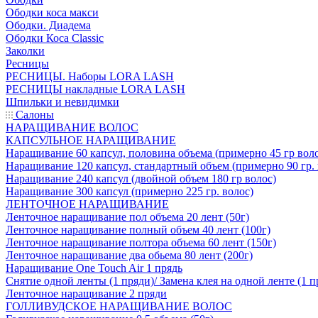
Ободки коса макси
Ободки. Диадема
Ободки Коса Classic
Заколки
Ресницы
РЕСНИЦЫ. Наборы LORA LASH
РЕСНИЦЫ накладные LORA LASH
Шпильки и невидимки
Салоны
НАРАЩИВАНИЕ ВОЛОС
КАПСУЛЬНОЕ НАРАЩИВАНИЕ
Наращивание 60 капсул, половина объема (примерно 45 гр вол
Наращивание 120 капсул, стандартный объем (примерно 90 гр. 
Наращивание 240 капсул (двойной объем 180 гр волос)
Наращивание 300 капсул (примерно 225 гр. волос)
ЛЕНТОЧНОЕ НАРАЩИВАНИЕ
Ленточное наращивание пол объема 20 лент (50г)
Ленточное наращивание полный объем 40 лент (100г)
Ленточное наращивание полтора объема 60 лент (150г)
Ленточное наращивание два обьема 80 лент (200г)
Наращивание One Touch Air 1 прядь
Снятие одной ленты (1 пряди)/ Замена клея на одной ленте (1 п
Ленточное наращивание 2 пряди
ГОЛЛИВУДСКОЕ НАРАЩИВАНИЕ ВОЛОС