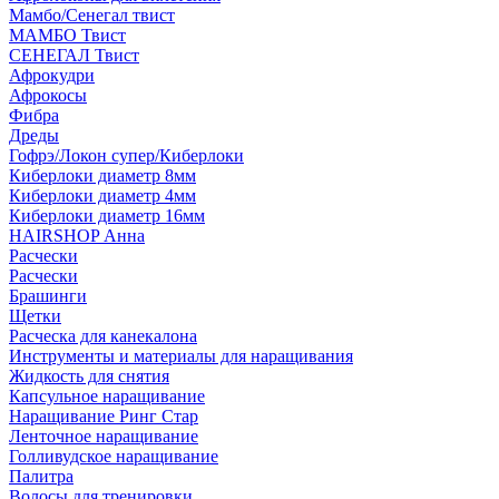
Мамбо/Сенегал твист
МАМБО Твист
СЕНЕГАЛ Твист
Афрокудри
Афрокосы
Фибра
Дреды
Гофрэ/Локон супер/Киберлоки
Киберлоки диаметр 8мм
Киберлоки диаметр 4мм
Киберлоки диаметр 16мм
HAIRSHOP Анна
Расчески
Расчески
Брашинги
Щетки
Расческа для канекалона
Инструменты и материалы для наращивания
Жидкость для снятия
Капсульное наращивание
Наращивание Ринг Стар
Ленточное наращивание
Голливудское наращивание
Палитра
Волосы для тренировки