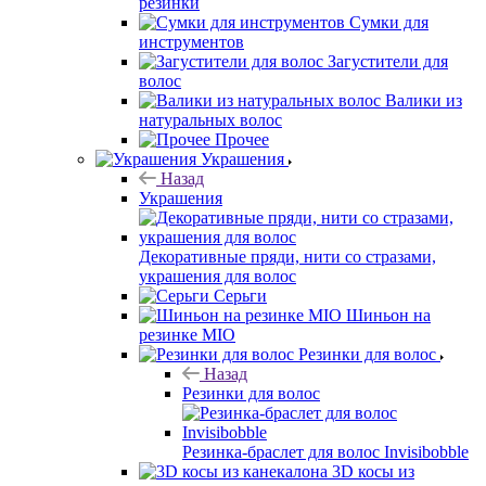
резинки
Сумки для
инструментов
Загустители для
волос
Валики из
натуральных волос
Прочее
Украшения
Назад
Украшения
Декоративные пряди, нити со стразами,
украшения для волос
Серьги
Шиньон на
резинке MIO
Резинки для волос
Назад
Резинки для волос
Резинка-браслет для волос Invisibobble
3D косы из