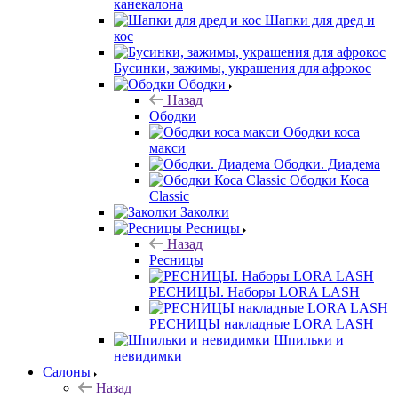
канекалона
Шапки для дред и
кос
Бусинки, зажимы, украшения для афрокос
Ободки
Назад
Ободки
Ободки коса
макси
Ободки. Диадема
Ободки Коса
Classic
Заколки
Ресницы
Назад
Ресницы
РЕСНИЦЫ. Наборы LORA LASH
РЕСНИЦЫ накладные LORA LASH
Шпильки и
невидимки
Салоны
Назад