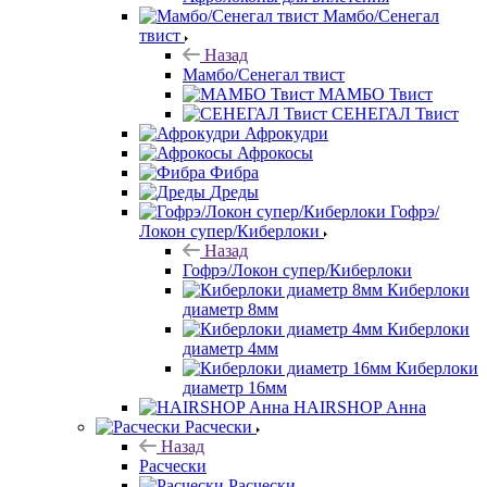
Мамбо/Сенегал
твист
Назад
Мамбо/Сенегал твист
МАМБО Твист
СЕНЕГАЛ Твист
Афрокудри
Афрокосы
Фибра
Дреды
Гофрэ/
Локон супер/Киберлоки
Назад
Гофрэ/Локон супер/Киберлоки
Киберлоки
диаметр 8мм
Киберлоки
диаметр 4мм
Киберлоки
диаметр 16мм
HAIRSHOP Анна
Расчески
Назад
Расчески
Расчески