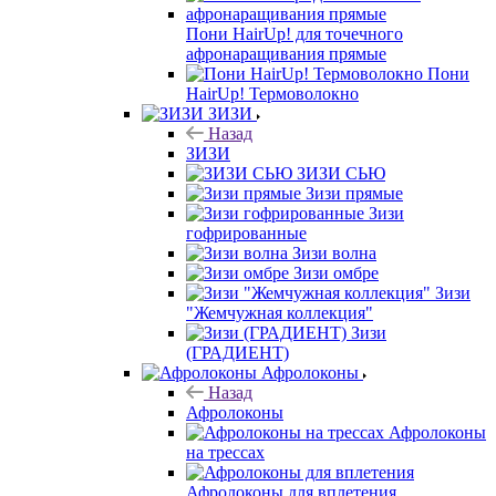
Пони HairUp! для точечного
афронаращивания прямые
Пони
HairUp! Термоволокно
ЗИЗИ
Назад
ЗИЗИ
ЗИЗИ СЬЮ
Зизи прямые
Зизи
гофрированные
Зизи волна
Зизи омбре
Зизи
"Жемчужная коллекция"
Зизи
(ГРАДИЕНТ)
Афролоконы
Назад
Афролоконы
Афролоконы
на трессах
Афролоконы для вплетения