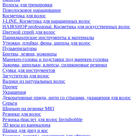
Волосы для тренировки
Поволосковое наращивание
Косметика для волос
J-LINE. Косметика для наращенных волос
HAIRSHOP professional. Косметика для искусственных волос
Цветной спрей для волос
Парикмахерские инструменты и материалы
Утюжки, плойки, фены, щипцы для волос
Пульверизаторы
Бритвы, лезвия, ножницы
Манекен-головы и подставки под манекен-головы
Зажимы, шпильки, клипсы, силиконовые резинки
Сумки для инструментов
Загустители для волос
Валики из натуральных волос
Прочее
Украшения
Декоративные пряди, нити со стразами, украшения для волос
Серьги
Шиньон на резинке MIO
Резинки для волос
Резинка-браслет для волос Invisibobble
3D косы из канекалона
Шапки для дред и кос
Бусинки, зажимы, украшения для афрокос