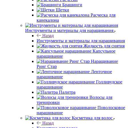
Брашинги
Щетки
Расческа для
канекалона
Инструменты и материалы для наращивания
Назад
Инструменты и материалы для наращивания
Жидкость для снятия
Капсульное
наращивание
Наращивание
Ринг Стар
Ленточное
наращивание
Голливудское
наращивание
Палитра
Волосы для
тренировки
Поволосковое
наращивание
Косметика для волос
Назад