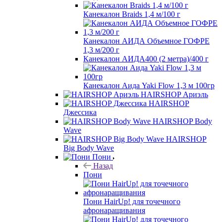
Канекалон Braids 1,4 м/100 г
Канекалон АИДА Объемное ГОФРЕ
1,3 м/200 г
Канекалон АИДА400 (2 метра)/400 г
Канекалон Аида Yaki Flow 1,3 м 100гр
HAIRSHOP Ариэль
HAIRSHOP
Джессика
HAIRSHOP Body
Wave
HAIRSHOP
Big Body Wave
Пони
Назад
Пони
Пони HairUp! для точечного
афронаращивания