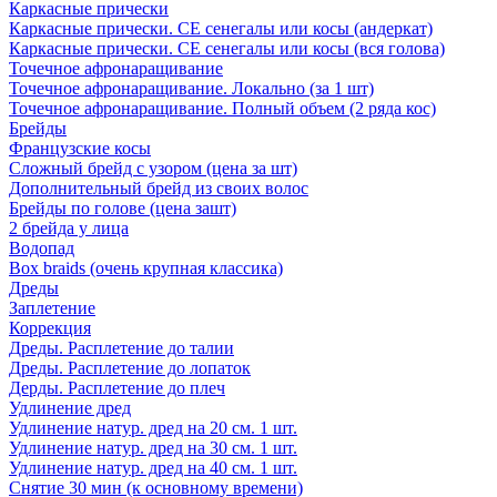
Каркасные прически
Каркасные прически. СЕ сенегалы или косы (андеркат)
Каркасные прически. СЕ сенегалы или косы (вся голова)
Точечное афронаращивание
Точечное афронаращивание. Локально (за 1 шт)
Точечное афронаращивание. Полный объем (2 ряда кос)
Брейды
Французские косы
Сложный брейд с узором (цена за шт)
Дополнительный брейд из своих волос
Брейды по голове (цена зашт)
2 брейда у лица
Водопад
Box braids (очень крупная классика)
Дреды
Заплетение
Коррекция
Дреды. Расплетение до талии
Дреды. Расплетение до лопаток
Дерды. Расплетение до плеч
Удлинение дред
Удлинение натур. дред на 20 см. 1 шт.
Удлинение натур. дред на 30 см. 1 шт.
Удлинение натур. дред на 40 см. 1 шт.
Снятие 30 мин (к основному времени)