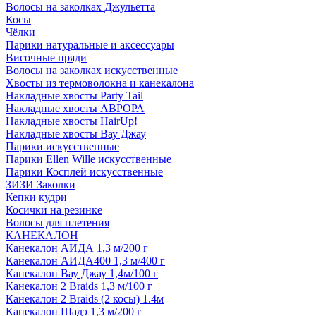
Волосы на заколках Джульетта
Косы
Чёлки
Парики натуральные и аксессуары
Височные пряди
Волосы на заколках искусственные
Хвосты из термоволокна и канекалона
Накладные хвосты Party Tail
Накладные хвосты АВРОРА
Накладные хвосты HairUp!
Накладные хвосты Вау Джау
Парики искусственные
Парики Ellen Wille искусственные
Парики Косплей искусственные
ЗИЗИ Заколки
Кепки кудри
Косички на резинке
Волосы для плетения
КАНЕКАЛОН
Канекалон АИДА 1,3 м/200 г
Канекалон АИДА400 1,3 м/400 г
Канекалон Вау Джау 1,4м/100 г
Канекалон 2 Braids 1,3 м/100 г
Канекалон 2 Braids (2 косы) 1.4м
Канекалон Шадэ 1,3 м/200 г