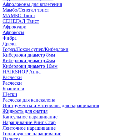
Афролоконы для вплетения
Мамбо/Сенегал твист
МАМБО Твист
СЕНЕГАЛ Твист
Афрокудри
Афрокосы
Фибра
Дреды
Гофрэ/Локон супер/Киберлоки
Киберлоки диаметр 8мм
Киберлоки диаметр 4мм
Киберлоки диаметр 16мм
HAIRSHOP Анна
Расчески
Расчески
Брашинги
Щетки
Расческа для канекалона
Инструменты и материалы для наращивания
Жидкость для снятия
Капсульное наращивание
Наращивание Ринг Стар
Ленточное наращивание
Голливудское наращивание
Палитра