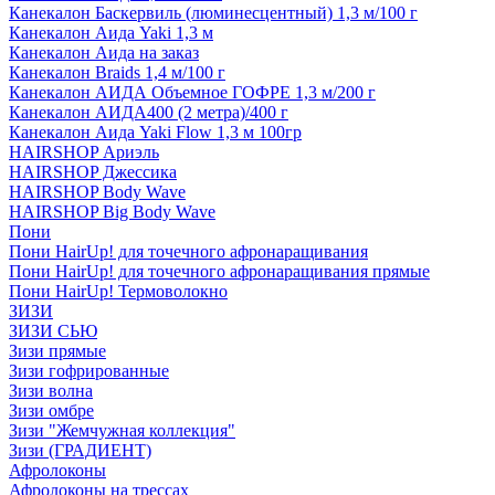
Канекалон Баскервиль (люминесцентный) 1,3 м/100 г
Канекалон Аида Yaki 1,3 м
Канекалон Аида на заказ
Канекалон Braids 1,4 м/100 г
Канекалон АИДА Объемное ГОФРЕ 1,3 м/200 г
Канекалон АИДА400 (2 метра)/400 г
Канекалон Аида Yaki Flow 1,3 м 100гр
HAIRSHOP Ариэль
HAIRSHOP Джессика
HAIRSHOP Body Wave
HAIRSHOP Big Body Wave
Пони
Пони HairUp! для точечного афронаращивания
Пони HairUp! для точечного афронаращивания прямые
Пони HairUp! Термоволокно
ЗИЗИ
ЗИЗИ СЬЮ
Зизи прямые
Зизи гофрированные
Зизи волна
Зизи омбре
Зизи "Жемчужная коллекция"
Зизи (ГРАДИЕНТ)
Афролоконы
Афролоконы на трессах