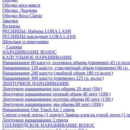
Ободки коса макси
Ободки. Диадема
Ободки Коса Classic
Заколки
Ресницы
РЕСНИЦЫ. Наборы LORA LASH
РЕСНИЦЫ накладные LORA LASH
Шпильки и невидимки
Салоны
НАРАЩИВАНИЕ ВОЛОС
КАПСУЛЬНОЕ НАРАЩИВАНИЕ
Наращивание 60 капсул, половина объема (примерно 45 гр вол
Наращивание 120 капсул, стандартный объем (примерно 90 гр. 
Наращивание 240 капсул (двойной объем 180 гр волос)
Наращивание 300 капсул (примерно 225 гр. волос)
ЛЕНТОЧНОЕ НАРАЩИВАНИЕ
Ленточное наращивание пол объема 20 лент (50г)
Ленточное наращивание полный объем 40 лент (100г)
Ленточное наращивание полтора объема 60 лент (150г)
Ленточное наращивание два обьема 80 лент (200г)
Наращивание One Touch Air 1 прядь
Снятие одной ленты (1 пряди)/ Замена клея на одной ленте (1 п
Ленточное наращивание 2 пряди
ГОЛЛИВУДСКОЕ НАРАЩИВАНИЕ ВОЛОС