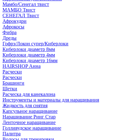
Мамбо/Сенегал твист
МАМБО Твист
СЕНЕГАЛ Твист
Афрокудри
Афрокосы
Фибра
Дреды
Гофрэ/Локон супер/Киберлоки
Киберлоки диаметр 8мм
Киберлоки диаметр 4мм
Киберлоки диаметр 16мм
HAIRSHOP Анна
Расчески
Расчески
Брашинги
Щетки
Расческа для канекалона
Инструменты и материалы для наращивания
Жидкость для снятия
Капсульное наращивание
Наращивание Ринг Стар
Ленточное наращивание
Голливудское наращивание
Палитра
Волосы для тренировки