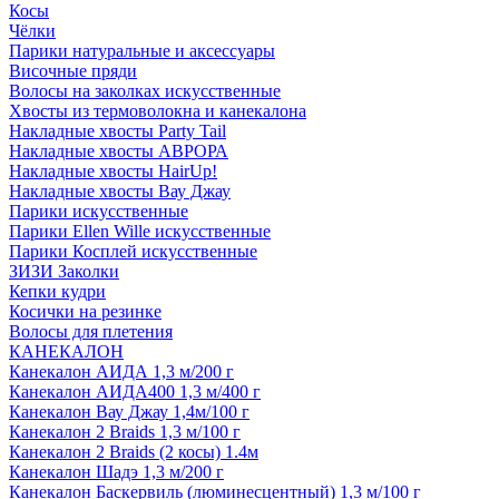
Косы
Чёлки
Парики натуральные и аксессуары
Височные пряди
Волосы на заколках искусственные
Хвосты из термоволокна и канекалона
Накладные хвосты Party Tail
Накладные хвосты АВРОРА
Накладные хвосты HairUp!
Накладные хвосты Вау Джау
Парики искусственные
Парики Ellen Wille искусственные
Парики Косплей искусственные
ЗИЗИ Заколки
Кепки кудри
Косички на резинке
Волосы для плетения
КАНЕКАЛОН
Канекалон АИДА 1,3 м/200 г
Канекалон АИДА400 1,3 м/400 г
Канекалон Вау Джау 1,4м/100 г
Канекалон 2 Braids 1,3 м/100 г
Канекалон 2 Braids (2 косы) 1.4м
Канекалон Шадэ 1,3 м/200 г
Канекалон Баскервиль (люминесцентный) 1,3 м/100 г