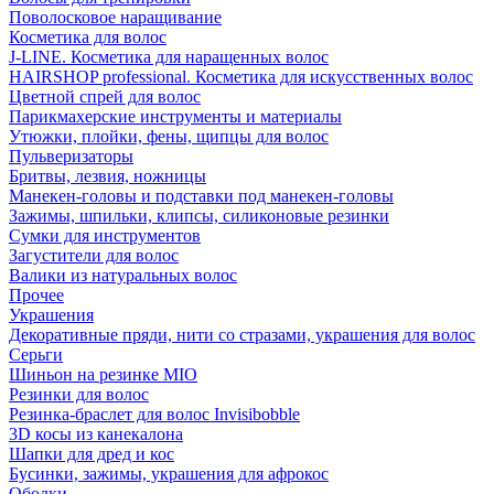
Поволосковое наращивание
Косметика для волос
J-LINE. Косметика для наращенных волос
HAIRSHOP professional. Косметика для искусственных волос
Цветной спрей для волос
Парикмахерские инструменты и материалы
Утюжки, плойки, фены, щипцы для волос
Пульверизаторы
Бритвы, лезвия, ножницы
Манекен-головы и подставки под манекен-головы
Зажимы, шпильки, клипсы, силиконовые резинки
Сумки для инструментов
Загустители для волос
Валики из натуральных волос
Прочее
Украшения
Декоративные пряди, нити со стразами, украшения для волос
Серьги
Шиньон на резинке MIO
Резинки для волос
Резинка-браслет для волос Invisibobble
3D косы из канекалона
Шапки для дред и кос
Бусинки, зажимы, украшения для афрокос
Ободки