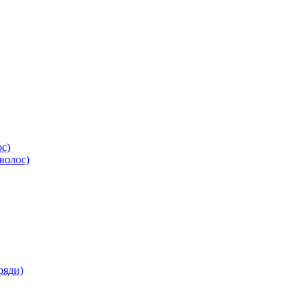
ос)
волос)
ряди)