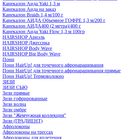
Канекалон Аида Yaki 1,3 м
Канекалон Аида на заказ
Канекалон Braids 1,4 м/100 г
Канекалон АИДА Объемное ГОФРЕ 1,3 м/200 г
Канекалон АИДА400 (2 метра)/400 г
Канекалон Аида Yaki Flow 1,3 м 100гр
HAIRSHOP Ариэль
HAIRSHOP Джессика
HAIRSHOP Body Wave
HAIRSHOP Big Body Wave
Пони
Пони HairUp! для точечного афронаращивания
Пони HairUp! для точечного афронаращивания прямые
Пони HairUp! Термоволокно
ЗИЗИ
ЗИЗИ СЬЮ
Зизи прямые
Зизи гофрированные
Зизи волна
Зизи омбре
Зизи "Жемчужная коллекция"
Зизи (ГРАДИЕНТ)
Афролоконы
Афролоконы на трессах
Афролоконы для вплетения