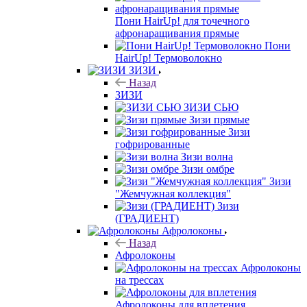
Пони HairUp! для точечного
афронаращивания прямые
Пони
HairUp! Термоволокно
ЗИЗИ
Назад
ЗИЗИ
ЗИЗИ СЬЮ
Зизи прямые
Зизи
гофрированные
Зизи волна
Зизи омбре
Зизи
"Жемчужная коллекция"
Зизи
(ГРАДИЕНТ)
Афролоконы
Назад
Афролоконы
Афролоконы
на трессах
Афролоконы для вплетения