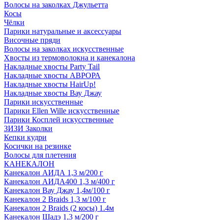
Волосы на заколках Джульетта
Косы
Чёлки
Парики натуральные и аксессуары
Височные пряди
Волосы на заколках искусственные
Хвосты из термоволокна и канекалона
Накладные хвосты Party Tail
Накладные хвосты АВРОРА
Накладные хвосты HairUp!
Накладные хвосты Вау Джау
Парики искусственные
Парики Ellen Wille искусственные
Парики Косплей искусственные
ЗИЗИ Заколки
Кепки кудри
Косички на резинке
Волосы для плетения
КАНЕКАЛОН
Канекалон АИДА 1,3 м/200 г
Канекалон АИДА400 1,3 м/400 г
Канекалон Вау Джау 1,4м/100 г
Канекалон 2 Braids 1,3 м/100 г
Канекалон 2 Braids (2 косы) 1.4м
Канекалон Шадэ 1,3 м/200 г