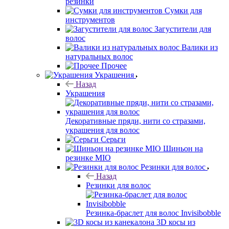
резинки
Сумки для
инструментов
Загустители для
волос
Валики из
натуральных волос
Прочее
Украшения
Назад
Украшения
Декоративные пряди, нити со стразами,
украшения для волос
Серьги
Шиньон на
резинке MIO
Резинки для волос
Назад
Резинки для волос
Резинка-браслет для волос Invisibobble
3D косы из