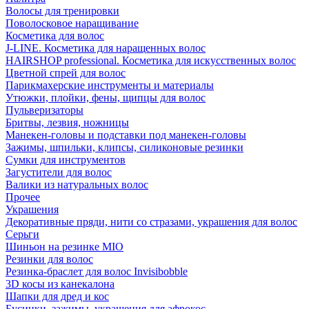
Волосы для тренировки
Поволосковое наращивание
Косметика для волос
J-LINE. Косметика для наращенных волос
HAIRSHOP professional. Косметика для искусственных волос
Цветной спрей для волос
Парикмахерские инструменты и материалы
Утюжки, плойки, фены, щипцы для волос
Пульверизаторы
Бритвы, лезвия, ножницы
Манекен-головы и подставки под манекен-головы
Зажимы, шпильки, клипсы, силиконовые резинки
Сумки для инструментов
Загустители для волос
Валики из натуральных волос
Прочее
Украшения
Декоративные пряди, нити со стразами, украшения для волос
Серьги
Шиньон на резинке MIO
Резинки для волос
Резинка-браслет для волос Invisibobble
3D косы из канекалона
Шапки для дред и кос
Бусинки, зажимы, украшения для афрокос