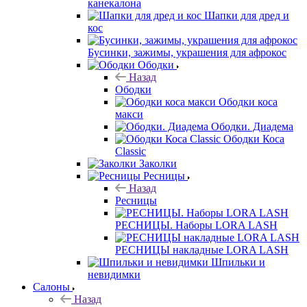
канекалона
Шапки для дред и
кос
Бусинки, зажимы, украшения для афрокос
Ободки
Назад
Ободки
Ободки коса
макси
Ободки. Диадема
Ободки Коса
Classic
Заколки
Ресницы
Назад
Ресницы
РЕСНИЦЫ. Наборы LORA LASH
РЕСНИЦЫ накладные LORA LASH
Шпильки и
невидимки
Салоны
Назад