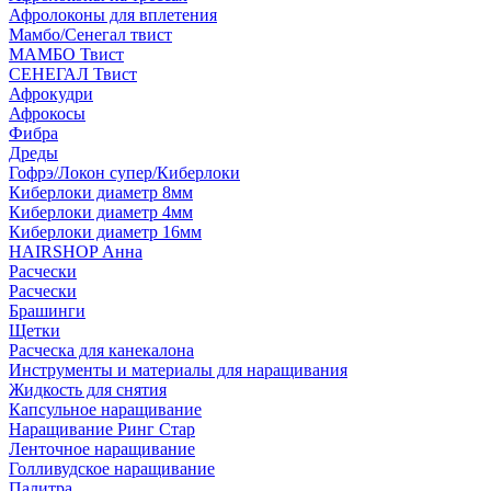
Афролоконы для вплетения
Мамбо/Сенегал твист
МАМБО Твист
СЕНЕГАЛ Твист
Афрокудри
Афрокосы
Фибра
Дреды
Гофрэ/Локон супер/Киберлоки
Киберлоки диаметр 8мм
Киберлоки диаметр 4мм
Киберлоки диаметр 16мм
HAIRSHOP Анна
Расчески
Расчески
Брашинги
Щетки
Расческа для канекалона
Инструменты и материалы для наращивания
Жидкость для снятия
Капсульное наращивание
Наращивание Ринг Стар
Ленточное наращивание
Голливудское наращивание
Палитра