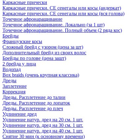
Каркасные прически
Каркасные прически. СЕ сенегалы или косы (андеркат)
Каркасные прически. СЕ сенегалы или косы (вся голова)
Точечное афронаращивание
Точечное афронаращивание. Локально (за 1 шт)
Точечное афронаращивание. Полный объем (2 ряда кос)
Брейды
Французские косы
Сложный брейд с узором (цена за шт)
Дополнительный брейд из своих волос
Брейды по голове (цена зашт)
2 брейда у лица
Водопад
Box braids (очень крупная классика)
Дреды
Заплетение
Коррекция
Дреды. Расплетение до талии
Дреды. Расплетение до лопаток
Дерды. Расплетение до плеч
Удлинение дред
Удлинение натур. дред на 20 см. 1 шт.
Удлинение натур. дред на 30 см. 1 шт.
Удлинение натур. дред на 40 см. 1 шт.
Снятие 30 мин (к основному времени)