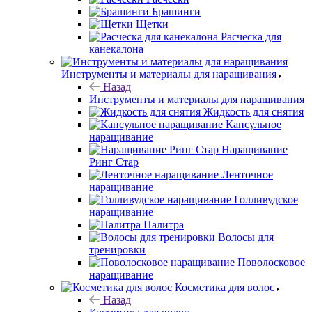
Брашинги
Щетки
Расческа для
канекалона
Инструменты и материалы для наращивания
Назад
Инструменты и материалы для наращивания
Жидкость для снятия
Капсульное
наращивание
Наращивание
Ринг Стар
Ленточное
наращивание
Голливудское
наращивание
Палитра
Волосы для
тренировки
Поволосковое
наращивание
Косметика для волос
Назад