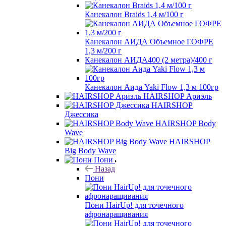
Канекалон Braids 1,4 м/100 г
Канекалон АИДА Объемное ГОФРЕ
1,3 м/200 г
Канекалон АИДА400 (2 метра)/400 г
Канекалон Аида Yaki Flow 1,3 м 100гр
HAIRSHOP Ариэль
HAIRSHOP
Джессика
HAIRSHOP Body
Wave
HAIRSHOP
Big Body Wave
Пони
Назад
Пони
Пони HairUp! для точечного
афронаращивания