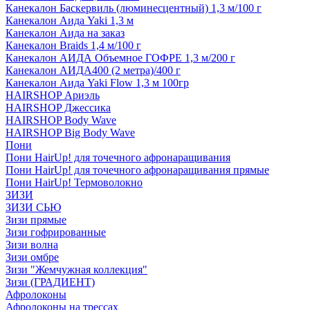
Канекалон Баскервиль (люминесцентный) 1,3 м/100 г
Канекалон Аида Yaki 1,3 м
Канекалон Аида на заказ
Канекалон Braids 1,4 м/100 г
Канекалон АИДА Объемное ГОФРЕ 1,3 м/200 г
Канекалон АИДА400 (2 метра)/400 г
Канекалон Аида Yaki Flow 1,3 м 100гр
HAIRSHOP Ариэль
HAIRSHOP Джессика
HAIRSHOP Body Wave
HAIRSHOP Big Body Wave
Пони
Пони HairUp! для точечного афронаращивания
Пони HairUp! для точечного афронаращивания прямые
Пони HairUp! Термоволокно
ЗИЗИ
ЗИЗИ СЬЮ
Зизи прямые
Зизи гофрированные
Зизи волна
Зизи омбре
Зизи "Жемчужная коллекция"
Зизи (ГРАДИЕНТ)
Афролоконы
Афролоконы на трессах