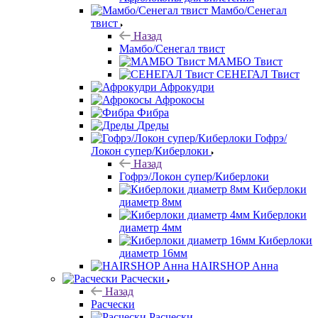
Мамбо/Сенегал
твист
Назад
Мамбо/Сенегал твист
МАМБО Твист
СЕНЕГАЛ Твист
Афрокудри
Афрокосы
Фибра
Дреды
Гофрэ/
Локон супер/Киберлоки
Назад
Гофрэ/Локон супер/Киберлоки
Киберлоки
диаметр 8мм
Киберлоки
диаметр 4мм
Киберлоки
диаметр 16мм
HAIRSHOP Анна
Расчески
Назад
Расчески
Расчески