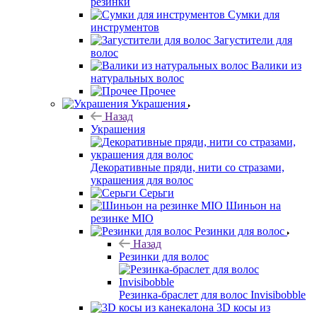
резинки
Сумки для
инструментов
Загустители для
волос
Валики из
натуральных волос
Прочее
Украшения
Назад
Украшения
Декоративные пряди, нити со стразами,
украшения для волос
Серьги
Шиньон на
резинке MIO
Резинки для волос
Назад
Резинки для волос
Резинка-браслет для волос Invisibobble
3D косы из