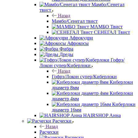
Мамбо/Сенегал
твист
Назад
Мамбо/Сенегал твист
МАМБО Твист
СЕНЕГАЛ Твист
Афрокудри
Афрокосы
Фибра
Дреды
Гофрэ/
Локон супер/Киберлоки
Назад
Гофрэ/Локон супер/Киберлоки
Киберлоки
диаметр 8мм
Киберлоки
диаметр 4мм
Киберлоки
диаметр 16мм
HAIRSHOP Анна
Расчески
Назад
Расчески
Расчески