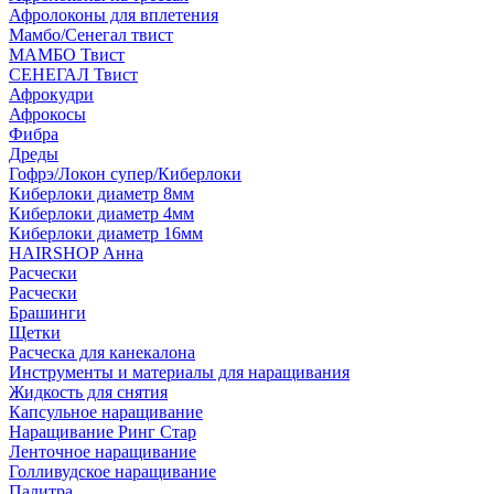
Афролоконы для вплетения
Мамбо/Сенегал твист
МАМБО Твист
СЕНЕГАЛ Твист
Афрокудри
Афрокосы
Фибра
Дреды
Гофрэ/Локон супер/Киберлоки
Киберлоки диаметр 8мм
Киберлоки диаметр 4мм
Киберлоки диаметр 16мм
HAIRSHOP Анна
Расчески
Расчески
Брашинги
Щетки
Расческа для канекалона
Инструменты и материалы для наращивания
Жидкость для снятия
Капсульное наращивание
Наращивание Ринг Стар
Ленточное наращивание
Голливудское наращивание
Палитра