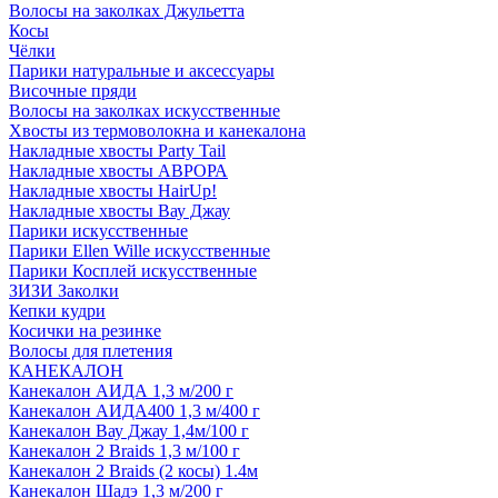
Волосы на заколках Джульетта
Косы
Чёлки
Парики натуральные и аксессуары
Височные пряди
Волосы на заколках искусственные
Хвосты из термоволокна и канекалона
Накладные хвосты Party Tail
Накладные хвосты АВРОРА
Накладные хвосты HairUp!
Накладные хвосты Вау Джау
Парики искусственные
Парики Ellen Wille искусственные
Парики Косплей искусственные
ЗИЗИ Заколки
Кепки кудри
Косички на резинке
Волосы для плетения
КАНЕКАЛОН
Канекалон АИДА 1,3 м/200 г
Канекалон АИДА400 1,3 м/400 г
Канекалон Вау Джау 1,4м/100 г
Канекалон 2 Braids 1,3 м/100 г
Канекалон 2 Braids (2 косы) 1.4м
Канекалон Шадэ 1,3 м/200 г