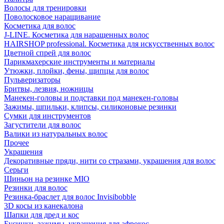
Волосы для тренировки
Поволосковое наращивание
Косметика для волос
J-LINE. Косметика для наращенных волос
HAIRSHOP professional. Косметика для искусственных волос
Цветной спрей для волос
Парикмахерские инструменты и материалы
Утюжки, плойки, фены, щипцы для волос
Пульверизаторы
Бритвы, лезвия, ножницы
Манекен-головы и подставки под манекен-головы
Зажимы, шпильки, клипсы, силиконовые резинки
Сумки для инструментов
Загустители для волос
Валики из натуральных волос
Прочее
Украшения
Декоративные пряди, нити со стразами, украшения для волос
Серьги
Шиньон на резинке MIO
Резинки для волос
Резинка-браслет для волос Invisibobble
3D косы из канекалона
Шапки для дред и кос
Бусинки, зажимы, украшения для афрокос