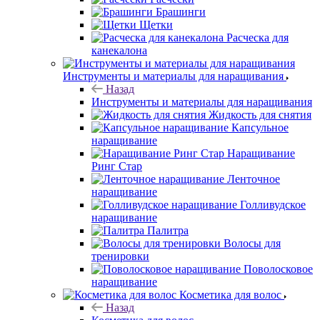
Брашинги
Щетки
Расческа для
канекалона
Инструменты и материалы для наращивания
Назад
Инструменты и материалы для наращивания
Жидкость для снятия
Капсульное
наращивание
Наращивание
Ринг Стар
Ленточное
наращивание
Голливудское
наращивание
Палитра
Волосы для
тренировки
Поволосковое
наращивание
Косметика для волос
Назад