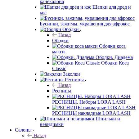
канекалона
Шапки для дред и
кос
Бусинки, зажимы, украшения для афрокос
Ободки
Назад
Ободки
Ободки коса
макси
Ободки. Диадема
Ободки Коса
Classic
Заколки
Ресницы
Назад
Ресницы
РЕСНИЦЫ. Наборы LORA LASH
РЕСНИЦЫ накладные LORA LASH
Шпильки и
невидимки
Салоны
Назад