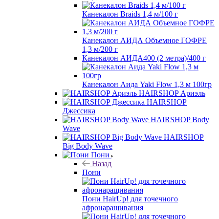
Канекалон Braids 1,4 м/100 г
Канекалон АИДА Объемное ГОФРЕ
1,3 м/200 г
Канекалон АИДА400 (2 метра)/400 г
Канекалон Аида Yaki Flow 1,3 м 100гр
HAIRSHOP Ариэль
HAIRSHOP
Джессика
HAIRSHOP Body
Wave
HAIRSHOP
Big Body Wave
Пони
Назад
Пони
Пони HairUp! для точечного
афронаращивания