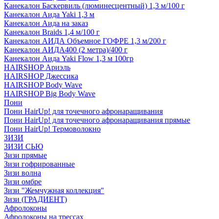
Канекалон Баскервиль (люминесцентный) 1,3 м/100 г
Канекалон Аида Yaki 1,3 м
Канекалон Аида на заказ
Канекалон Braids 1,4 м/100 г
Канекалон АИДА Объемное ГОФРЕ 1,3 м/200 г
Канекалон АИДА400 (2 метра)/400 г
Канекалон Аида Yaki Flow 1,3 м 100гр
HAIRSHOP Ариэль
HAIRSHOP Джессика
HAIRSHOP Body Wave
HAIRSHOP Big Body Wave
Пони
Пони HairUp! для точечного афронаращивания
Пони HairUp! для точечного афронаращивания прямые
Пони HairUp! Термоволокно
ЗИЗИ
ЗИЗИ СЬЮ
Зизи прямые
Зизи гофрированные
Зизи волна
Зизи омбре
Зизи "Жемчужная коллекция"
Зизи (ГРАДИЕНТ)
Афролоконы
Афролоконы на трессах