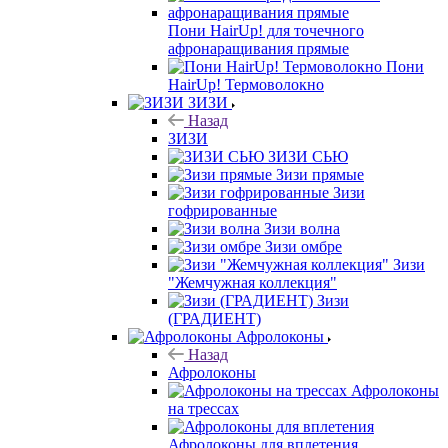
Пони HairUp! для точечного
афронаращивания прямые
Пони
HairUp! Термоволокно
ЗИЗИ
Назад
ЗИЗИ
ЗИЗИ СЬЮ
Зизи прямые
Зизи
гофрированные
Зизи волна
Зизи омбре
Зизи
"Жемчужная коллекция"
Зизи
(ГРАДИЕНТ)
Афролоконы
Назад
Афролоконы
Афролоконы
на трессах
Афролоконы для вплетения