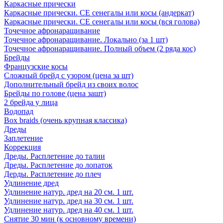
Каркасные прически
Каркасные прически. СЕ сенегалы или косы (андеркат)
Каркасные прически. СЕ сенегалы или косы (вся голова)
Точечное афронаращивание
Точечное афронаращивание. Локально (за 1 шт)
Точечное афронаращивание. Полный объем (2 ряда кос)
Брейды
Французские косы
Сложный брейд с узором (цена за шт)
Дополнительный брейд из своих волос
Брейды по голове (цена зашт)
2 брейда у лица
Водопад
Box braids (очень крупная классика)
Дреды
Заплетение
Коррекция
Дреды. Расплетение до талии
Дреды. Расплетение до лопаток
Дерды. Расплетение до плеч
Удлинение дред
Удлинение натур. дред на 20 см. 1 шт.
Удлинение натур. дред на 30 см. 1 шт.
Удлинение натур. дред на 40 см. 1 шт.
Снятие 30 мин (к основному времени)