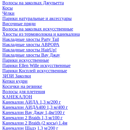
Волосы на заколках Джульетта
Косы
Чёлки
Парики натуральные и аксессуары
Височные пряди
Волосы на заколках искусственные
Хвосты из термоволокна и канекалона
Накладные хвосты Party Tail
Накладные хвосты АВРОРА
Накладные хвосты HairUp!
Накладные хвосты Вау Джау
Парики искусственные
Парики Ellen Wille искусственные
Парики Косплей искусственные
ЗИЗИ Заколки
Кепки кудри
Косички на резинке
Волосы для плетения
КАНЕКАЛОН
Канекалон АИДА 1,3 м/200 г
Канекалон АИДА400 1,3 м/400 г
Канекалон Вау Джау 1,4м/100 г
Канекалон 2 Braids 1,3 м/100 г
Канекалон 2 Braids (2 косы) 1.4м
Канекалон Шадэ 1,3 м/200 г