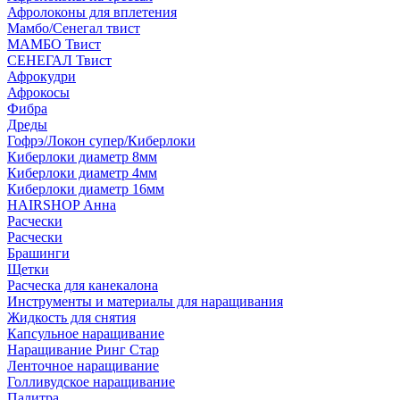
Афролоконы для вплетения
Мамбо/Сенегал твист
МАМБО Твист
СЕНЕГАЛ Твист
Афрокудри
Афрокосы
Фибра
Дреды
Гофрэ/Локон супер/Киберлоки
Киберлоки диаметр 8мм
Киберлоки диаметр 4мм
Киберлоки диаметр 16мм
HAIRSHOP Анна
Расчески
Расчески
Брашинги
Щетки
Расческа для канекалона
Инструменты и материалы для наращивания
Жидкость для снятия
Капсульное наращивание
Наращивание Ринг Стар
Ленточное наращивание
Голливудское наращивание
Палитра