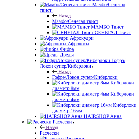
Мамбо/Сенегал
твист
Назад
Мамбо/Сенегал твист
МАМБО Твист
СЕНЕГАЛ Твист
Афрокудри
Афрокосы
Фибра
Дреды
Гофрэ/
Локон супер/Киберлоки
Назад
Гофрэ/Локон супер/Киберлоки
Киберлоки
диаметр 8мм
Киберлоки
диаметр 4мм
Киберлоки
диаметр 16мм
HAIRSHOP Анна
Расчески
Назад
Расчески
Расчески