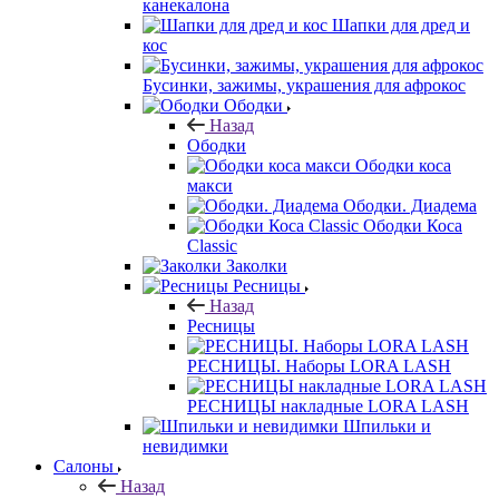
канекалона
Шапки для дред и
кос
Бусинки, зажимы, украшения для афрокос
Ободки
Назад
Ободки
Ободки коса
макси
Ободки. Диадема
Ободки Коса
Classic
Заколки
Ресницы
Назад
Ресницы
РЕСНИЦЫ. Наборы LORA LASH
РЕСНИЦЫ накладные LORA LASH
Шпильки и
невидимки
Салоны
Назад