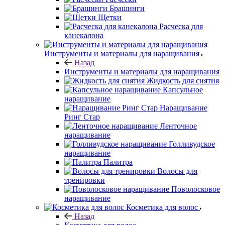
Брашинги
Щетки
Расческа для
канекалона
Инструменты и материалы для наращивания
Назад
Инструменты и материалы для наращивания
Жидкость для снятия
Капсульное
наращивание
Наращивание
Ринг Стар
Ленточное
наращивание
Голливудское
наращивание
Палитра
Волосы для
тренировки
Поволосковое
наращивание
Косметика для волос
Назад