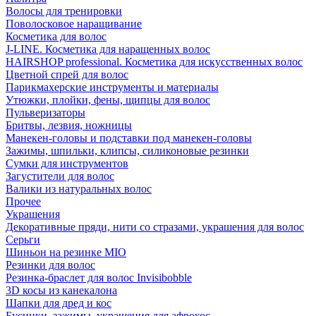
Волосы для тренировки
Поволосковое наращивание
Косметика для волос
J-LINE. Косметика для наращенных волос
HAIRSHOP professional. Косметика для искусственных волос
Цветной спрей для волос
Парикмахерские инструменты и материалы
Утюжки, плойки, фены, щипцы для волос
Пульверизаторы
Бритвы, лезвия, ножницы
Манекен-головы и подставки под манекен-головы
Зажимы, шпильки, клипсы, силиконовые резинки
Сумки для инструментов
Загустители для волос
Валики из натуральных волос
Прочее
Украшения
Декоративные пряди, нити со стразами, украшения для волос
Серьги
Шиньон на резинке MIO
Резинки для волос
Резинка-браслет для волос Invisibobble
3D косы из канекалона
Шапки для дред и кос
Бусинки, зажимы, украшения для афрокос