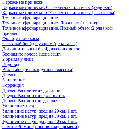
Каркасные прически
Каркасные прически. СЕ сенегалы или косы (андеркат)
Каркасные прически. СЕ сенегалы или косы (вся голова)
Точечное афронаращивание
Точечное афронаращивание. Локально (за 1 шт)
Точечное афронаращивание. Полный объем (2 ряда кос)
Брейды
Французские косы
Сложный брейд с узором (цена за шт)
Дополнительный брейд из своих волос
Брейды по голове (цена зашт)
2 брейда у лица
Водопад
Box braids (очень крупная классика)
Дреды
Заплетение
Коррекция
Дреды. Расплетение до талии
Дреды. Расплетение до лопаток
Дерды. Расплетение до плеч
Удлинение дред
Удлинение натур. дред на 20 см. 1 шт.
Удлинение натур. дред на 30 см. 1 шт.
Удлинение натур. дред на 40 см. 1 шт.
Снятие 30 мин (к основному времени)