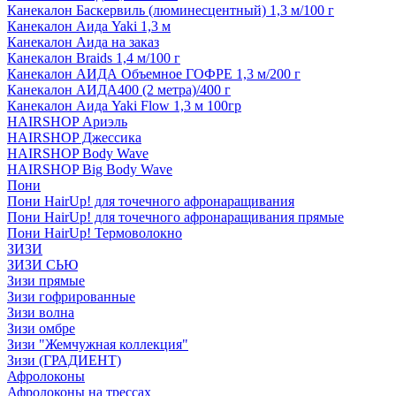
Канекалон Баскервиль (люминесцентный) 1,3 м/100 г
Канекалон Аида Yaki 1,3 м
Канекалон Аида на заказ
Канекалон Braids 1,4 м/100 г
Канекалон АИДА Объемное ГОФРЕ 1,3 м/200 г
Канекалон АИДА400 (2 метра)/400 г
Канекалон Аида Yaki Flow 1,3 м 100гр
HAIRSHOP Ариэль
HAIRSHOP Джессика
HAIRSHOP Body Wave
HAIRSHOP Big Body Wave
Пони
Пони HairUp! для точечного афронаращивания
Пони HairUp! для точечного афронаращивания прямые
Пони HairUp! Термоволокно
ЗИЗИ
ЗИЗИ СЬЮ
Зизи прямые
Зизи гофрированные
Зизи волна
Зизи омбре
Зизи "Жемчужная коллекция"
Зизи (ГРАДИЕНТ)
Афролоконы
Афролоконы на трессах