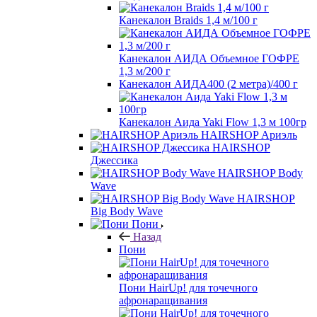
Канекалон Braids 1,4 м/100 г
Канекалон АИДА Объемное ГОФРЕ
1,3 м/200 г
Канекалон АИДА400 (2 метра)/400 г
Канекалон Аида Yaki Flow 1,3 м 100гр
HAIRSHOP Ариэль
HAIRSHOP
Джессика
HAIRSHOP Body
Wave
HAIRSHOP
Big Body Wave
Пони
Назад
Пони
Пони HairUp! для точечного
афронаращивания