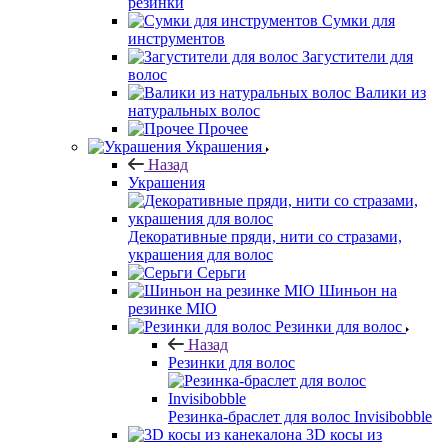
резинки
Сумки для
инструментов
Загустители для
волос
Валики из
натуральных волос
Прочее
Украшения
Назад
Украшения
Декоративные пряди, нити со стразами,
украшения для волос
Серьги
Шиньон на
резинке MIO
Резинки для волос
Назад
Резинки для волос
Резинка-браслет для волос Invisibobble
3D косы из