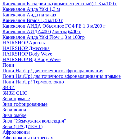
Канекалон Баскервиль (люминесцентный) 1,3 м/100 г
Канекалон Аида Yaki 1,3 м
Канекалон Аида на заказ
Канекалон Braids 1,4 м/100 г
Канекалон АИДА Объемное ГОФРЕ 1,3 м/200 г
Канекалон АИДА400 (2 метра)/400 г
Канекалон Аида Yaki Flow 1,3 м 100гр
HAIRSHOP Ариэль
HAIRSHOP Джессика
HAIRSHOP Body Wave
HAIRSHOP Big Body Wave
Пони
Пони HairUp! для точечного афронаращивания
Пони HairUp! для точечного афронаращивания прямые
Пони HairUp! Термоволокно
ЗИЗИ
ЗИЗИ СЬЮ
Зизи прямые
Зизи гофрированные
Зизи волна
Зизи омбре
Зизи "Жемчужная коллекция"
Зизи (ГРАДИЕНТ)
Афролоконы
Афролоконы на трессах