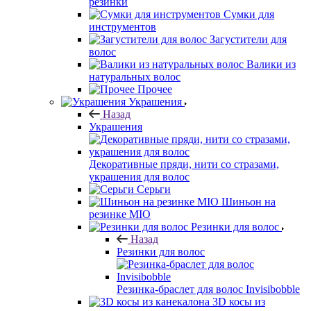
резинки
Сумки для
инструментов
Загустители для
волос
Валики из
натуральных волос
Прочее
Украшения
Назад
Украшения
Декоративные пряди, нити со стразами,
украшения для волос
Серьги
Шиньон на
резинке MIO
Резинки для волос
Назад
Резинки для волос
Резинка-браслет для волос Invisibobble
3D косы из