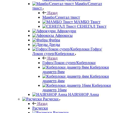
Мамбо/Сенегал
твист
Назад
Мамбо/Сенегал твист
МАМБО Твист
СЕНЕГАЛ Твист
Афрокудри
Афрокосы
Фибра
Дреды
Гофрэ/
Локон супер/Киберлоки
Назад
Гофрэ/Локон супер/Киберлоки
Киберлоки
диаметр 8мм
Киберлоки
диаметр 4мм
Киберлоки
диаметр 16мм
HAIRSHOP Анна
Расчески
Назад
Расчески
Расчески