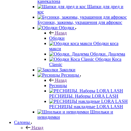
канекалона
Шапки для дред и
кос
Бусинки, зажимы, украшения для афрокос
Ободки
Назад
Ободки
Ободки коса
макси
Ободки. Диадема
Ободки Коса
Classic
Заколки
Ресницы
Назад
Ресницы
РЕСНИЦЫ. Наборы LORA LASH
РЕСНИЦЫ накладные LORA LASH
Шпильки и
невидимки
Салоны
Назад