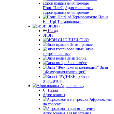
Пони HairUp! для точечного
афронаращивания прямые
Пони
HairUp! Термоволокно
ЗИЗИ
Назад
ЗИЗИ
ЗИЗИ СЬЮ
Зизи прямые
Зизи
гофрированные
Зизи волна
Зизи омбре
Зизи
"Жемчужная коллекция"
Зизи
(ГРАДИЕНТ)
Афролоконы
Назад
Афролоконы
Афролоконы
на трессах
Афролоконы для вплетения