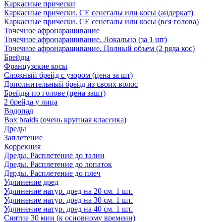
Каркасные прически
Каркасные прически. СЕ сенегалы или косы (андеркат)
Каркасные прически. СЕ сенегалы или косы (вся голова)
Точечное афронаращивание
Точечное афронаращивание. Локально (за 1 шт)
Точечное афронаращивание. Полный объем (2 ряда кос)
Брейды
Французские косы
Сложный брейд с узором (цена за шт)
Дополнительный брейд из своих волос
Брейды по голове (цена зашт)
2 брейда у лица
Водопад
Box braids (очень крупная классика)
Дреды
Заплетение
Коррекция
Дреды. Расплетение до талии
Дреды. Расплетение до лопаток
Дерды. Расплетение до плеч
Удлинение дред
Удлинение натур. дред на 20 см. 1 шт.
Удлинение натур. дред на 30 см. 1 шт.
Удлинение натур. дред на 40 см. 1 шт.
Снятие 30 мин (к основному времени)