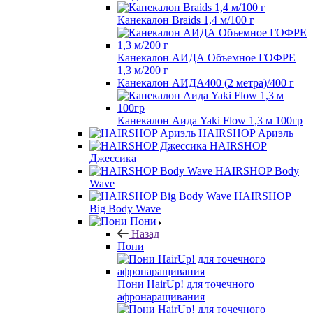
Канекалон Braids 1,4 м/100 г
Канекалон АИДА Объемное ГОФРЕ
1,3 м/200 г
Канекалон АИДА400 (2 метра)/400 г
Канекалон Аида Yaki Flow 1,3 м 100гр
HAIRSHOP Ариэль
HAIRSHOP
Джессика
HAIRSHOP Body
Wave
HAIRSHOP
Big Body Wave
Пони
Назад
Пони
Пони HairUp! для точечного
афронаращивания