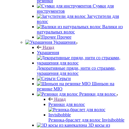
резинки
Сумки для
инструментов
Загустители для
волос
Валики из
натуральных волос
Прочее
Украшения
Назад
Украшения
Декоративные пряди, нити со стразами,
украшения для волос
Серьги
Шиньон на
резинке MIO
Резинки для волос
Назад
Резинки для волос
Резинка-браслет для волос Invisibobble
3D косы из