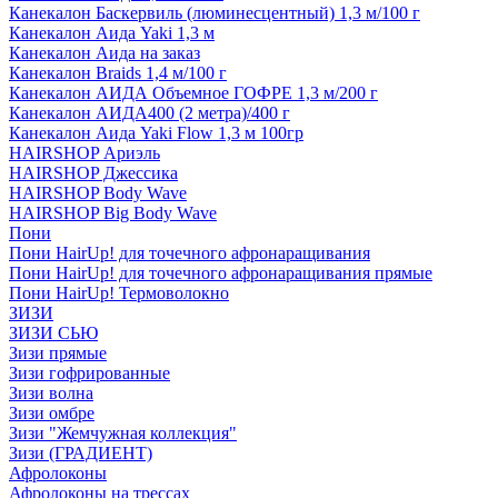
Канекалон Баскервиль (люминесцентный) 1,3 м/100 г
Канекалон Аида Yaki 1,3 м
Канекалон Аида на заказ
Канекалон Braids 1,4 м/100 г
Канекалон АИДА Объемное ГОФРЕ 1,3 м/200 г
Канекалон АИДА400 (2 метра)/400 г
Канекалон Аида Yaki Flow 1,3 м 100гр
HAIRSHOP Ариэль
HAIRSHOP Джессика
HAIRSHOP Body Wave
HAIRSHOP Big Body Wave
Пони
Пони HairUp! для точечного афронаращивания
Пони HairUp! для точечного афронаращивания прямые
Пони HairUp! Термоволокно
ЗИЗИ
ЗИЗИ СЬЮ
Зизи прямые
Зизи гофрированные
Зизи волна
Зизи омбре
Зизи "Жемчужная коллекция"
Зизи (ГРАДИЕНТ)
Афролоконы
Афролоконы на трессах