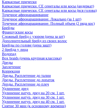
Каркасные прически
Каркасные прически. СЕ сенегалы или косы (андеркат)
Каркасные прически. СЕ сенегалы или косы (вся голова)
Точечное афронаращивание
Точечное афронаращивание. Локально (за 1 шт)
Точечное афронаращивание. Полный объем (2 ряда кос)
Брейды
Французские косы
Сложный брейд с узором (цена за шт)
Дополнительный брейд из своих волос
Брейды по голове (цена зашт)
2 брейда у лица
Водопад
Box braids (очень крупная классика)
Дреды
Заплетение
Коррекция
Дреды. Расплетение до талии
Дреды. Расплетение до лопаток
Дерды. Расплетение до плеч
Удлинение дред
Удлинение натур. дред на 20 см. 1 шт.
Удлинение натур. дред на 30 см. 1 шт.
Удлинение натур. дред на 40 см. 1 шт.
Снятие 30 мин (к основному времени)