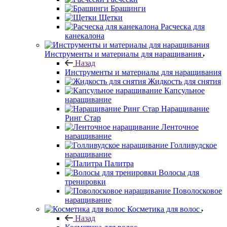
Брашинги
Щетки
Расческа для
канекалона
Инструменты и материалы для наращивания
Назад
Инструменты и материалы для наращивания
Жидкость для снятия
Капсульное
наращивание
Наращивание
Ринг Стар
Ленточное
наращивание
Голливудское
наращивание
Палитра
Волосы для
тренировки
Поволосковое
наращивание
Косметика для волос
Назад