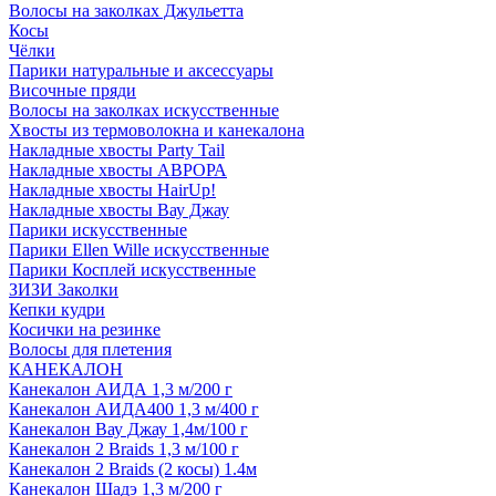
Волосы на заколках Джульетта
Косы
Чёлки
Парики натуральные и аксессуары
Височные пряди
Волосы на заколках искусственные
Хвосты из термоволокна и канекалона
Накладные хвосты Party Tail
Накладные хвосты АВРОРА
Накладные хвосты HairUp!
Накладные хвосты Вау Джау
Парики искусственные
Парики Ellen Wille искусственные
Парики Косплей искусственные
ЗИЗИ Заколки
Кепки кудри
Косички на резинке
Волосы для плетения
КАНЕКАЛОН
Канекалон АИДА 1,3 м/200 г
Канекалон АИДА400 1,3 м/400 г
Канекалон Вау Джау 1,4м/100 г
Канекалон 2 Braids 1,3 м/100 г
Канекалон 2 Braids (2 косы) 1.4м
Канекалон Шадэ 1,3 м/200 г