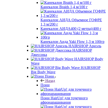
Канекалон Braids 1,4 м/100 г
Канекалон АИДА Объемное ГОФРЕ
1,3 м/200 г
Канекалон АИДА400 (2 метра)/400 г
Канекалон Аида Yaki Flow 1,3 м 100гр
HAIRSHOP Ариэль
HAIRSHOP
Джессика
HAIRSHOP Body
Wave
HAIRSHOP
Big Body Wave
Пони
Назад
Пони
Пони HairUp! для точечного
афронаращивания