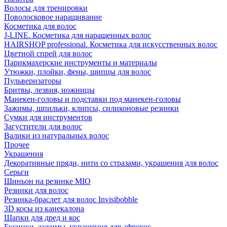
Волосы для тренировки
Поволосковое наращивание
Косметика для волос
J-LINE. Косметика для наращенных волос
HAIRSHOP professional. Косметика для искусственных волос
Цветной спрей для волос
Парикмахерские инструменты и материалы
Утюжки, плойки, фены, щипцы для волос
Пульверизаторы
Бритвы, лезвия, ножницы
Манекен-головы и подставки под манекен-головы
Зажимы, шпильки, клипсы, силиконовые резинки
Сумки для инструментов
Загустители для волос
Валики из натуральных волос
Прочее
Украшения
Декоративные пряди, нити со стразами, украшения для волос
Серьги
Шиньон на резинке MIO
Резинки для волос
Резинка-браслет для волос Invisibobble
3D косы из канекалона
Шапки для дред и кос
Бусинки, зажимы, украшения для афрокос