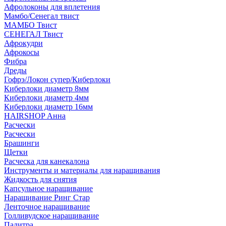
Афролоконы для вплетения
Мамбо/Сенегал твист
МАМБО Твист
СЕНЕГАЛ Твист
Афрокудри
Афрокосы
Фибра
Дреды
Гофрэ/Локон супер/Киберлоки
Киберлоки диаметр 8мм
Киберлоки диаметр 4мм
Киберлоки диаметр 16мм
HAIRSHOP Анна
Расчески
Расчески
Брашинги
Щетки
Расческа для канекалона
Инструменты и материалы для наращивания
Жидкость для снятия
Капсульное наращивание
Наращивание Ринг Стар
Ленточное наращивание
Голливудское наращивание
Палитра