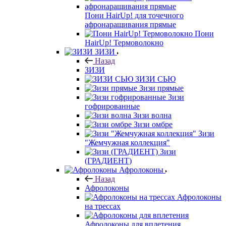
Пони HairUp! для точечного
афронаращивания прямые
Пони
HairUp! Термоволокно
ЗИЗИ
Назад
ЗИЗИ
ЗИЗИ СЬЮ
Зизи прямые
Зизи
гофрированные
Зизи волна
Зизи омбре
Зизи
"Жемчужная коллекция"
Зизи
(ГРАДИЕНТ)
Афролоконы
Назад
Афролоконы
Афролоконы
на трессах
Афролоконы для вплетения