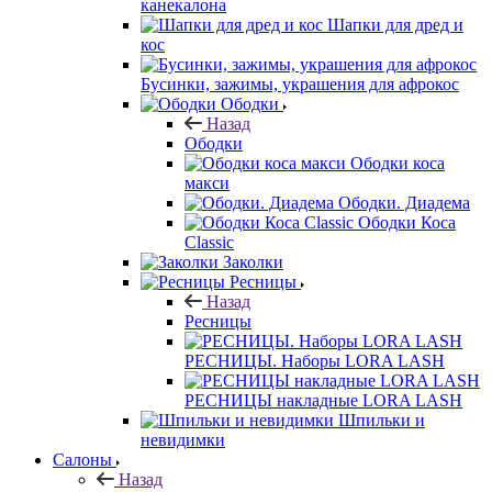
канекалона
Шапки для дред и
кос
Бусинки, зажимы, украшения для афрокос
Ободки
Назад
Ободки
Ободки коса
макси
Ободки. Диадема
Ободки Коса
Classic
Заколки
Ресницы
Назад
Ресницы
РЕСНИЦЫ. Наборы LORA LASH
РЕСНИЦЫ накладные LORA LASH
Шпильки и
невидимки
Салоны
Назад