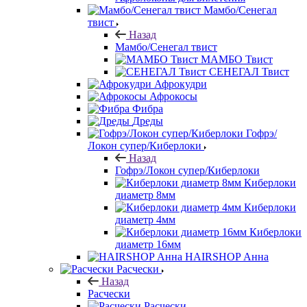
Мамбо/Сенегал
твист
Назад
Мамбо/Сенегал твист
МАМБО Твист
СЕНЕГАЛ Твист
Афрокудри
Афрокосы
Фибра
Дреды
Гофрэ/
Локон супер/Киберлоки
Назад
Гофрэ/Локон супер/Киберлоки
Киберлоки
диаметр 8мм
Киберлоки
диаметр 4мм
Киберлоки
диаметр 16мм
HAIRSHOP Анна
Расчески
Назад
Расчески
Расчески