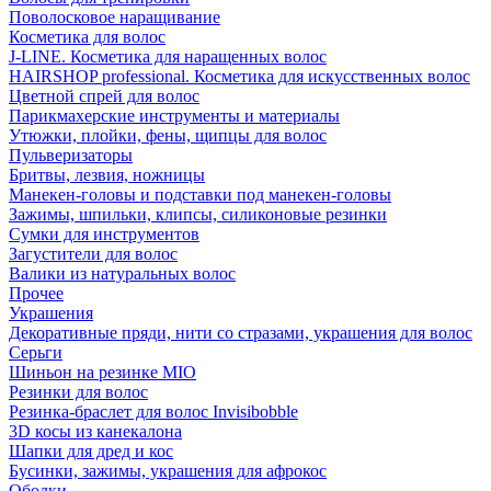
Поволосковое наращивание
Косметика для волос
J-LINE. Косметика для наращенных волос
HAIRSHOP professional. Косметика для искусственных волос
Цветной спрей для волос
Парикмахерские инструменты и материалы
Утюжки, плойки, фены, щипцы для волос
Пульверизаторы
Бритвы, лезвия, ножницы
Манекен-головы и подставки под манекен-головы
Зажимы, шпильки, клипсы, силиконовые резинки
Сумки для инструментов
Загустители для волос
Валики из натуральных волос
Прочее
Украшения
Декоративные пряди, нити со стразами, украшения для волос
Серьги
Шиньон на резинке MIO
Резинки для волос
Резинка-браслет для волос Invisibobble
3D косы из канекалона
Шапки для дред и кос
Бусинки, зажимы, украшения для афрокос
Ободки