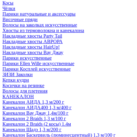
Косы
Чёлки
Парики натуральные и аксессуары
Височные пряди
Волосы на заколках искусственные
Хвосты из термоволокна и канекалона
Накладные хвосты Party Tail
Накладные хвосты АВРОРА
Накладные хвосты HairUp!
Накладные хвосты Вау Джау
Парики искусственные
Парики Ellen Wille искусственные
Парики Косплей искусственные
ЗИЗИ Заколки
Кепки кудри
Косички на резинке
Волосы для плетения
КАНЕКАЛОН
Канекалон АИДА 1,3 м/200 г
Канекалон АИДА400 1,3 м/400 г
Канекалон Вау Джау 1,4м/100 г
Канекалон 2 Braids 1,3 м/100 г
Канекалон 2 Braids (2 косы) 1.4м
Канекалон Шадэ 1,3 м/200 г
Канекалон Баскервиль (люминесцентный) 1,3 м/100 г