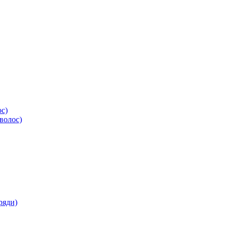
ос)
волос)
ряди)