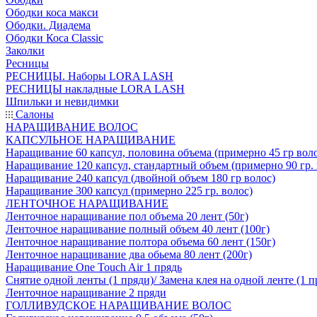
Ободки коса макси
Ободки. Диадема
Ободки Коса Classic
Заколки
Ресницы
РЕСНИЦЫ. Наборы LORA LASH
РЕСНИЦЫ накладные LORA LASH
Шпильки и невидимки
Салоны
НАРАЩИВАНИЕ ВОЛОС
КАПСУЛЬНОЕ НАРАЩИВАНИЕ
Наращивание 60 капсул, половина объема (примерно 45 гр вол
Наращивание 120 капсул, стандартный объем (примерно 90 гр. 
Наращивание 240 капсул (двойной объем 180 гр волос)
Наращивание 300 капсул (примерно 225 гр. волос)
ЛЕНТОЧНОЕ НАРАЩИВАНИЕ
Ленточное наращивание пол объема 20 лент (50г)
Ленточное наращивание полный объем 40 лент (100г)
Ленточное наращивание полтора объема 60 лент (150г)
Ленточное наращивание два обьема 80 лент (200г)
Наращивание One Touch Air 1 прядь
Снятие одной ленты (1 пряди)/ Замена клея на одной ленте (1 п
Ленточное наращивание 2 пряди
ГОЛЛИВУДСКОЕ НАРАЩИВАНИЕ ВОЛОС