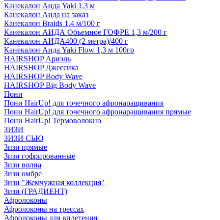
Канекалон Аида Yaki 1,3 м
Канекалон Аида на заказ
Канекалон Braids 1,4 м/100 г
Канекалон АИДА Объемное ГОФРЕ 1,3 м/200 г
Канекалон АИДА400 (2 метра)/400 г
Канекалон Аида Yaki Flow 1,3 м 100гр
HAIRSHOP Ариэль
HAIRSHOP Джессика
HAIRSHOP Body Wave
HAIRSHOP Big Body Wave
Пони
Пони HairUp! для точечного афронаращивания
Пони HairUp! для точечного афронаращивания прямые
Пони HairUp! Термоволокно
ЗИЗИ
ЗИЗИ СЬЮ
Зизи прямые
Зизи гофрированные
Зизи волна
Зизи омбре
Зизи "Жемчужная коллекция"
Зизи (ГРАДИЕНТ)
Афролоконы
Афролоконы на трессах
Афролоконы для вплетения