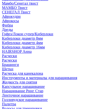
Мамбо/Сенегал твист
МАМБО Твист
СЕНЕГАЛ Твист
Афрокудри
Афрокосы
Фибра
Дреды
Гофрэ/Локон супер/Киберлоки
Киберлоки диаметр 8мм
Киберлоки диаметр 4мм
Киберлоки диаметр 16мм
HAIRSHOP Анна
Расчески
Расчески
Брашинги
Щетки
Расческа для канекалона
Инструменты и материалы для наращивания
Жидкость для снятия
Капсульное наращивание
Наращивание Ринг Стар
Ленточное наращивание
Голливудское наращивание
Палитра
Волосы для тренировки