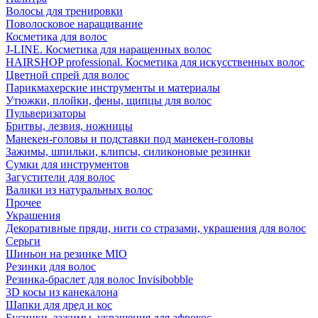
Волосы для тренировки
Поволосковое наращивание
Косметика для волос
J-LINE. Косметика для наращенных волос
HAIRSHOP professional. Косметика для искусственных волос
Цветной спрей для волос
Парикмахерские инструменты и материалы
Утюжки, плойки, фены, щипцы для волос
Пульверизаторы
Бритвы, лезвия, ножницы
Манекен-головы и подставки под манекен-головы
Зажимы, шпильки, клипсы, силиконовые резинки
Сумки для инструментов
Загустители для волос
Валики из натуральных волос
Прочее
Украшения
Декоративные пряди, нити со стразами, украшения для волос
Серьги
Шиньон на резинке MIO
Резинки для волос
Резинка-браслет для волос Invisibobble
3D косы из канекалона
Шапки для дред и кос
Бусинки, зажимы, украшения для афрокос