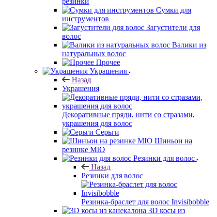
резинки
Сумки для
инструментов
Загустители для
волос
Валики из
натуральных волос
Прочее
Украшения
Назад
Украшения
Декоративные пряди, нити со стразами,
украшения для волос
Серьги
Шиньон на
резинке MIO
Резинки для волос
Назад
Резинки для волос
Резинка-браслет для волос Invisibobble
3D косы из