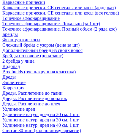
Каркасные прически
Каркасные прически. СЕ сенегалы или косы (андеркат)
Каркасные прически. СЕ сенегалы или косы (вся голова)
Точечное афронаращивание
Точечное афронаращивание. Локально (за 1 шт)
Точечное афронаращивание. Полный объем (2 ряда кос)
Брейды
Французские косы
Сложный брейд с узором (цена за шт)
Дополнительный брейд из своих волос
Брейды по голове (цена зашт)
2 брейда у лица
Водопад
Box braids (очень крупная классика)
Дреды
Заплетение
Коррекция
Дреды. Расплетение до талии
Дреды. Расплетение до лопаток
Дерды. Расплетение до плеч
Удлинение дред
Удлинение натур. дред на 20 см. 1 шт.
Удлинение натур. дред на 30 см. 1 шт.
Удлинение натур. дред на 40 см. 1 шт.
Снятие 30 мин (к основному времени)