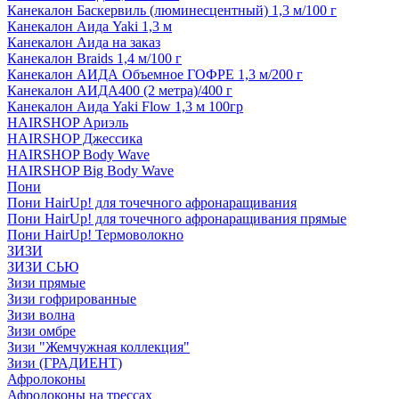
Канекалон Баскервиль (люминесцентный) 1,3 м/100 г
Канекалон Аида Yaki 1,3 м
Канекалон Аида на заказ
Канекалон Braids 1,4 м/100 г
Канекалон АИДА Объемное ГОФРЕ 1,3 м/200 г
Канекалон АИДА400 (2 метра)/400 г
Канекалон Аида Yaki Flow 1,3 м 100гр
HAIRSHOP Ариэль
HAIRSHOP Джессика
HAIRSHOP Body Wave
HAIRSHOP Big Body Wave
Пони
Пони HairUp! для точечного афронаращивания
Пони HairUp! для точечного афронаращивания прямые
Пони HairUp! Термоволокно
ЗИЗИ
ЗИЗИ СЬЮ
Зизи прямые
Зизи гофрированные
Зизи волна
Зизи омбре
Зизи "Жемчужная коллекция"
Зизи (ГРАДИЕНТ)
Афролоконы
Афролоконы на трессах