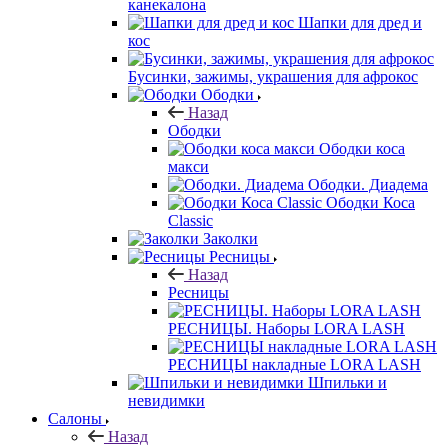
канекалона
Шапки для дред и
кос
Бусинки, зажимы, украшения для афрокос
Ободки
Назад
Ободки
Ободки коса
макси
Ободки. Диадема
Ободки Коса
Classic
Заколки
Ресницы
Назад
Ресницы
РЕСНИЦЫ. Наборы LORA LASH
РЕСНИЦЫ накладные LORA LASH
Шпильки и
невидимки
Салоны
Назад