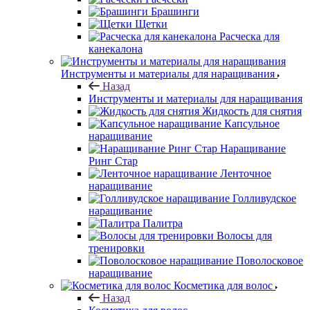
Брашинги
Щетки
Расческа для
канекалона
Инструменты и материалы для наращивания
Назад
Инструменты и материалы для наращивания
Жидкость для снятия
Капсульное
наращивание
Наращивание
Ринг Стар
Ленточное
наращивание
Голливудское
наращивание
Палитра
Волосы для
тренировки
Поволосковое
наращивание
Косметика для волос
Назад