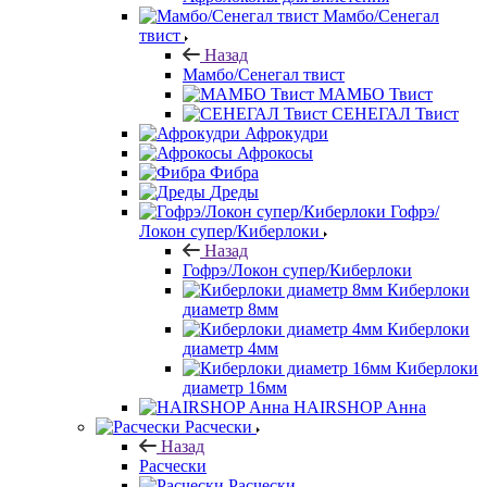
Мамбо/Сенегал
твист
Назад
Мамбо/Сенегал твист
МАМБО Твист
СЕНЕГАЛ Твист
Афрокудри
Афрокосы
Фибра
Дреды
Гофрэ/
Локон супер/Киберлоки
Назад
Гофрэ/Локон супер/Киберлоки
Киберлоки
диаметр 8мм
Киберлоки
диаметр 4мм
Киберлоки
диаметр 16мм
HAIRSHOP Анна
Расчески
Назад
Расчески
Расчески