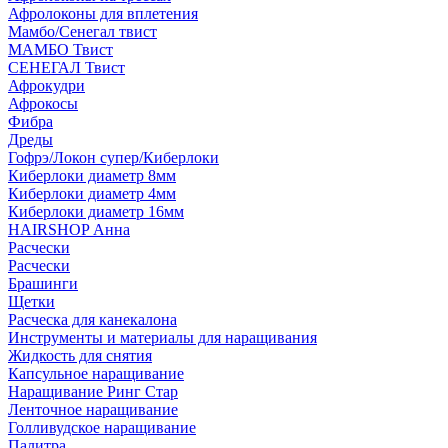
Афролоконы для вплетения
Мамбо/Сенегал твист
МАМБО Твист
СЕНЕГАЛ Твист
Афрокудри
Афрокосы
Фибра
Дреды
Гофрэ/Локон супер/Киберлоки
Киберлоки диаметр 8мм
Киберлоки диаметр 4мм
Киберлоки диаметр 16мм
HAIRSHOP Анна
Расчески
Расчески
Брашинги
Щетки
Расческа для канекалона
Инструменты и материалы для наращивания
Жидкость для снятия
Капсульное наращивание
Наращивание Ринг Стар
Ленточное наращивание
Голливудское наращивание
Палитра