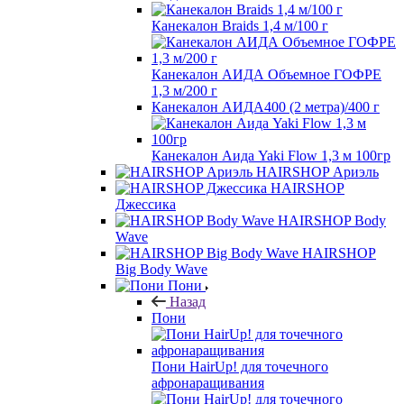
Канекалон Braids 1,4 м/100 г
Канекалон АИДА Объемное ГОФРЕ
1,3 м/200 г
Канекалон АИДА400 (2 метра)/400 г
Канекалон Аида Yaki Flow 1,3 м 100гр
HAIRSHOP Ариэль
HAIRSHOP
Джессика
HAIRSHOP Body
Wave
HAIRSHOP
Big Body Wave
Пони
Назад
Пони
Пони HairUp! для точечного
афронаращивания