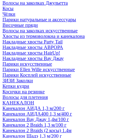
Волосы на заколках Джульетта
Косы
Чёлки
Парики натуральные и аксессуары
Височные пряди
Волосы на заколках искусственные
Хвосты из термоволокна и канекалона
Накладные хвосты Party Tail
Накладные хвосты АВРОРА
Накладные хвосты HairUp!
Накладные хвосты Вау Джау
Парики искусственные
Парики Ellen Wille искусственные
Парики Косплей искусственные
ЗИЗИ Заколки
Кепки кудри
Косички на резинке
Волосы для плетения
КАНЕКАЛОН
Канекалон АИДА 1,3 м/200 г
Канекалон АИДА400 1,3 м/400 г
Канекалон Вау Джау 1,4м/100 г
Канекалон 2 Braids 1,3 м/100 г
Канекалон 2 Braids (2 косы) 1.4м
Канекалон Шадэ 1,3 м/200 г