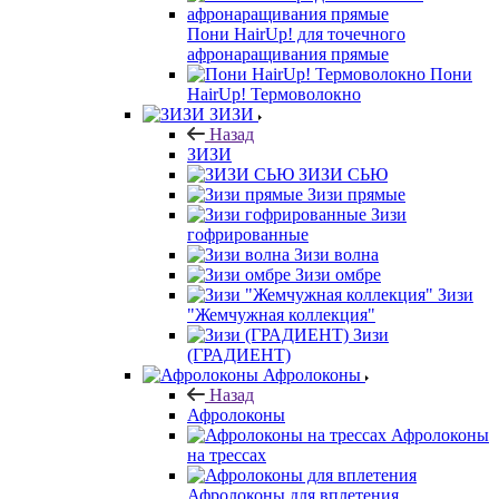
Пони HairUp! для точечного
афронаращивания прямые
Пони
HairUp! Термоволокно
ЗИЗИ
Назад
ЗИЗИ
ЗИЗИ СЬЮ
Зизи прямые
Зизи
гофрированные
Зизи волна
Зизи омбре
Зизи
"Жемчужная коллекция"
Зизи
(ГРАДИЕНТ)
Афролоконы
Назад
Афролоконы
Афролоконы
на трессах
Афролоконы для вплетения