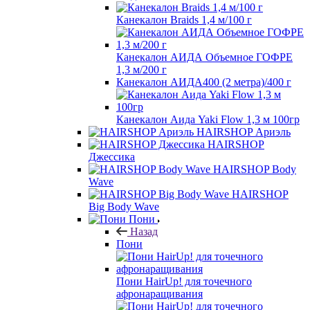
Канекалон Braids 1,4 м/100 г
Канекалон АИДА Объемное ГОФРЕ
1,3 м/200 г
Канекалон АИДА400 (2 метра)/400 г
Канекалон Аида Yaki Flow 1,3 м 100гр
HAIRSHOP Ариэль
HAIRSHOP
Джессика
HAIRSHOP Body
Wave
HAIRSHOP
Big Body Wave
Пони
Назад
Пони
Пони HairUp! для точечного
афронаращивания