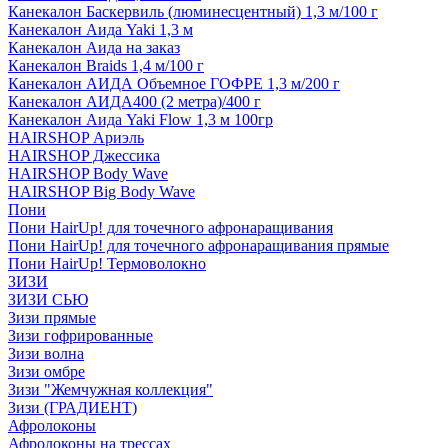
Канекалон Баскервиль (люминесцентный) 1,3 м/100 г
Канекалон Аида Yaki 1,3 м
Канекалон Аида на заказ
Канекалон Braids 1,4 м/100 г
Канекалон АИДА Объемное ГОФРЕ 1,3 м/200 г
Канекалон АИДА400 (2 метра)/400 г
Канекалон Аида Yaki Flow 1,3 м 100гр
HAIRSHOP Ариэль
HAIRSHOP Джессика
HAIRSHOP Body Wave
HAIRSHOP Big Body Wave
Пони
Пони HairUp! для точечного афронаращивания
Пони HairUp! для точечного афронаращивания прямые
Пони HairUp! Термоволокно
ЗИЗИ
ЗИЗИ СЬЮ
Зизи прямые
Зизи гофрированные
Зизи волна
Зизи омбре
Зизи "Жемчужная коллекция"
Зизи (ГРАДИЕНТ)
Афролоконы
Афролоконы на трессах