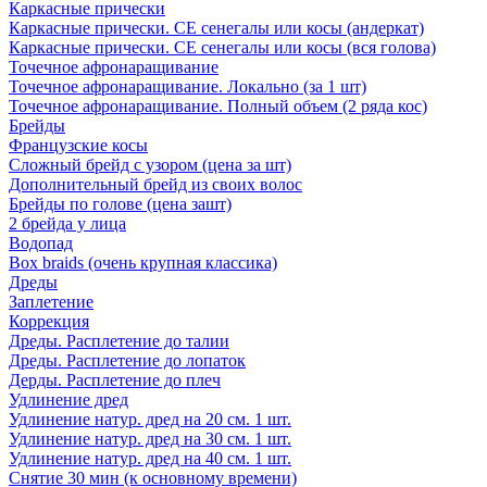
Каркасные прически
Каркасные прически. СЕ сенегалы или косы (андеркат)
Каркасные прически. СЕ сенегалы или косы (вся голова)
Точечное афронаращивание
Точечное афронаращивание. Локально (за 1 шт)
Точечное афронаращивание. Полный объем (2 ряда кос)
Брейды
Французские косы
Сложный брейд с узором (цена за шт)
Дополнительный брейд из своих волос
Брейды по голове (цена зашт)
2 брейда у лица
Водопад
Box braids (очень крупная классика)
Дреды
Заплетение
Коррекция
Дреды. Расплетение до талии
Дреды. Расплетение до лопаток
Дерды. Расплетение до плеч
Удлинение дред
Удлинение натур. дред на 20 см. 1 шт.
Удлинение натур. дред на 30 см. 1 шт.
Удлинение натур. дред на 40 см. 1 шт.
Снятие 30 мин (к основному времени)