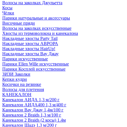
Волосы на заколках Джульетта
Косы
Чёлки
Парики натуральные и аксессуары
Височные пряди
Волосы на заколках искусственные
Хвосты из термоволокна и канекалона
Накладные хвосты Party Tail
Накладные хвосты АВРОРА
Накладные хвосты HairUp!
Накладные хвосты Вау Джау
Парики искусственные
Парики Ellen Wille искусственные
Парики Косплей искусственные
ЗИЗИ Заколки
Кепки кудри
Косички на резинке
Волосы для плетения
КАНЕКАЛОН
Канекалон АИДА 1,3 м/200 г
Канекалон АИДА400 1,3 м/400 г
Канекалон Вау Джау 1,4м/100 г
Канекалон 2 Braids 1,3 м/100 г
Канекалон 2 Braids (2 косы) 1.4м
Канекалон Шадэ 1,3 м/200 г