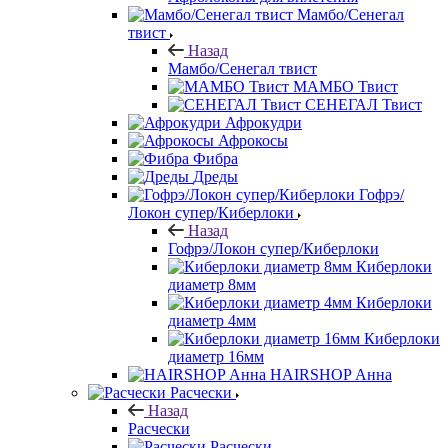
Мамбо/Сенегал
твист
Назад
Мамбо/Сенегал твист
МАМБО Твист
СЕНЕГАЛ Твист
Афрокудри
Афрокосы
Фибра
Дреды
Гофрэ/
Локон супер/Киберлоки
Назад
Гофрэ/Локон супер/Киберлоки
Киберлоки
диаметр 8мм
Киберлоки
диаметр 4мм
Киберлоки
диаметр 16мм
HAIRSHOP Анна
Расчески
Назад
Расчески
Расчески