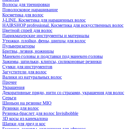
Волосы для тренировки
Поволосковое наращивание
Косметика для волос
J-LINE. Косметика для наращенных волос
HAIRSHOP professional. Косметика для искусственных волос
Цветной спрей для волос
Парикмахерские инструменты и материалы
Утюжки, плойки, фены, щипцы для волос
Пульверизаторы
Бритвы, лезвия, ножницы
Манекен-головы и подставки под манекен-головы
Зажимы, шпильки, клипсы, силиконовые резинки
Сумки для инструментов
Загустители для волос
Валики из натуральных волос
Прочее
Украшения
Декоративные пряди, нити со стразами, украшения для волос
Серьги
Шиньон на резинке MIO
Резинки для волос
Резинка-браслет для волос Invisibobble
3D косы из канекалона
Шапки для дред и кос
Бусинки, зажимы, украшения для афрокос