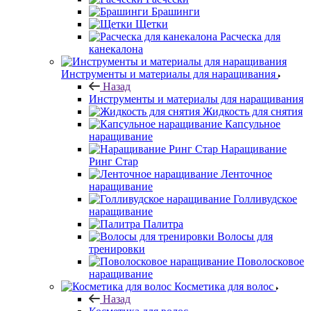
Брашинги
Щетки
Расческа для
канекалона
Инструменты и материалы для наращивания
Назад
Инструменты и материалы для наращивания
Жидкость для снятия
Капсульное
наращивание
Наращивание
Ринг Стар
Ленточное
наращивание
Голливудское
наращивание
Палитра
Волосы для
тренировки
Поволосковое
наращивание
Косметика для волос
Назад