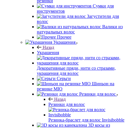
резинки
Сумки для
инструментов
Загустители для
волос
Валики из
натуральных волос
Прочее
Украшения
Назад
Украшения
Декоративные пряди, нити со стразами,
украшения для волос
Серьги
Шиньон на
резинке MIO
Резинки для волос
Назад
Резинки для волос
Резинка-браслет для волос Invisibobble
3D косы из