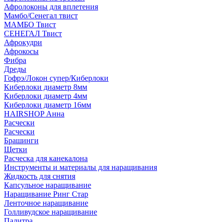
Афролоконы для вплетения
Мамбо/Сенегал твист
МАМБО Твист
СЕНЕГАЛ Твист
Афрокудри
Афрокосы
Фибра
Дреды
Гофрэ/Локон супер/Киберлоки
Киберлоки диаметр 8мм
Киберлоки диаметр 4мм
Киберлоки диаметр 16мм
HAIRSHOP Анна
Расчески
Расчески
Брашинги
Щетки
Расческа для канекалона
Инструменты и материалы для наращивания
Жидкость для снятия
Капсульное наращивание
Наращивание Ринг Стар
Ленточное наращивание
Голливудское наращивание
Палитра