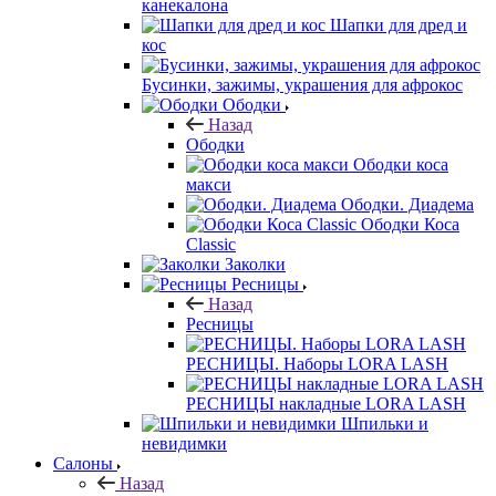
канекалона
Шапки для дред и
кос
Бусинки, зажимы, украшения для афрокос
Ободки
Назад
Ободки
Ободки коса
макси
Ободки. Диадема
Ободки Коса
Classic
Заколки
Ресницы
Назад
Ресницы
РЕСНИЦЫ. Наборы LORA LASH
РЕСНИЦЫ накладные LORA LASH
Шпильки и
невидимки
Салоны
Назад