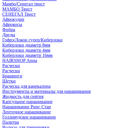
Мамбо/Сенегал твист
МАМБО Твист
СЕНЕГАЛ Твист
Афрокудри
Афрокосы
Фибра
Дреды
Гофрэ/Локон супер/Киберлоки
Киберлоки диаметр 8мм
Киберлоки диаметр 4мм
Киберлоки диаметр 16мм
HAIRSHOP Анна
Расчески
Расчески
Брашинги
Щетки
Расческа для канекалона
Инструменты и материалы для наращивания
Жидкость для снятия
Капсульное наращивание
Наращивание Ринг Стар
Ленточное наращивание
Голливудское наращивание
Палитра
Волосы для тренировки