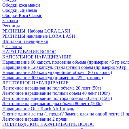
Ободки коса макси
Ободки. Диадема
Ободки Коса Classic
Заколки
Ресницы
РЕСНИЦЫ. Наборы LORA LASH
РЕСНИЦЫ накладные LORA LASH
Шпильки и невидимки
Салоны
НАРАЩИВАНИЕ ВОЛОС
КАПСУЛЬНОЕ НАРАЩИВАНИЕ
Наращивание 60 капсул, половина объема (примерно 45 гр вол
Наращивание 120 капсул, стандартный объем (примерно 90 гр. 
Наращивание 240 капсул (двойной объем 180 гр волос)
Наращивание 300 капсул (примерно 225 гр. волос)
ЛЕНТОЧНОЕ НАРАЩИВАНИЕ
Ленточное наращивание пол объема 20 лент (50г)
Ленточное наращивание полный объем 40 лент (100г)
Ленточное наращивание полтора объема 60 лент (150г)
Ленточное наращивание два обьема 80 лент (200г)
Наращивание One Touch Air 1 прядь
Снятие одной ленты (1 пряди)/ Замена клея на одной ленте (1 п
Ленточное наращивание 2 пряди
ГОЛЛИВУДСКОЕ НАРАЩИВАНИЕ ВОЛОС