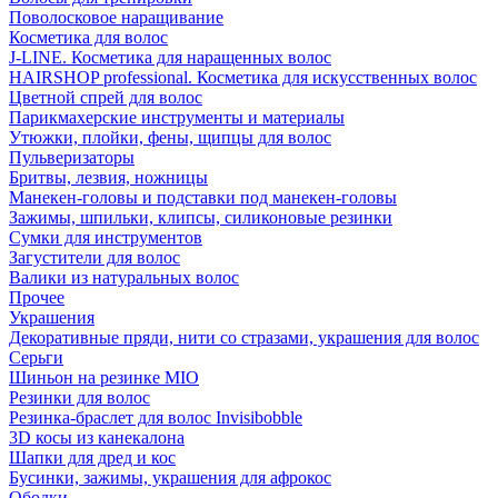
Поволосковое наращивание
Косметика для волос
J-LINE. Косметика для наращенных волос
HAIRSHOP professional. Косметика для искусственных волос
Цветной спрей для волос
Парикмахерские инструменты и материалы
Утюжки, плойки, фены, щипцы для волос
Пульверизаторы
Бритвы, лезвия, ножницы
Манекен-головы и подставки под манекен-головы
Зажимы, шпильки, клипсы, силиконовые резинки
Сумки для инструментов
Загустители для волос
Валики из натуральных волос
Прочее
Украшения
Декоративные пряди, нити со стразами, украшения для волос
Серьги
Шиньон на резинке MIO
Резинки для волос
Резинка-браслет для волос Invisibobble
3D косы из канекалона
Шапки для дред и кос
Бусинки, зажимы, украшения для афрокос
Ободки