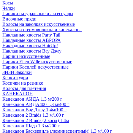
Косы
Чёлки
Парики натуральные и аксессуары
Височные пряди
Волосы на заколках искусственные
Хвосты из термоволокна и канекалона
Накладные хвосты Party Tail
Накладные хвосты АВРОРА
Накладные хвосты HairUp!
Накладные хвосты Вау Джау
Парики искусственные
Парики Ellen Wille искусственные
Парики Косплей искусственные
ЗИЗИ Заколки
Кепки кудри
Косички на резинке
Волосы для плетения
КАНЕКАЛОН
Канекалон АИДА 1,3 м/200 г
Канекалон АИДА400 1,3 м/400 г
Канекалон Вау Джау 1,4м/100 г
Канекалон 2 Braids 1,3 м/100 г
Канекалон 2 Braids (2 косы) 1.4м
Канекалон Шадэ 1,3 м/200 г
Канекалон Баскервиль (люминесцентный) 1,3 м/100 г