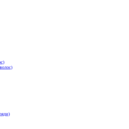
ос)
волос)
ряди)