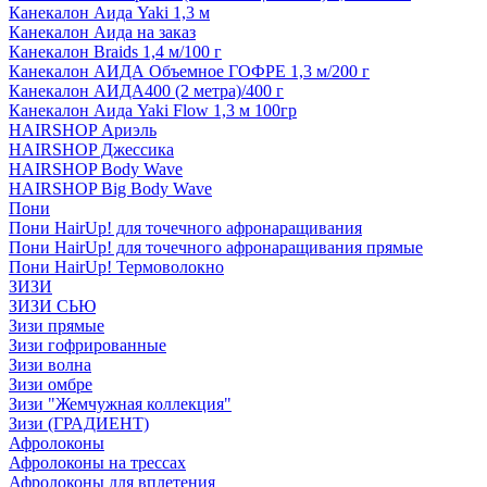
Канекалон Аида Yaki 1,3 м
Канекалон Аида на заказ
Канекалон Braids 1,4 м/100 г
Канекалон АИДА Объемное ГОФРЕ 1,3 м/200 г
Канекалон АИДА400 (2 метра)/400 г
Канекалон Аида Yaki Flow 1,3 м 100гр
HAIRSHOP Ариэль
HAIRSHOP Джессика
HAIRSHOP Body Wave
HAIRSHOP Big Body Wave
Пони
Пони HairUp! для точечного афронаращивания
Пони HairUp! для точечного афронаращивания прямые
Пони HairUp! Термоволокно
ЗИЗИ
ЗИЗИ СЬЮ
Зизи прямые
Зизи гофрированные
Зизи волна
Зизи омбре
Зизи "Жемчужная коллекция"
Зизи (ГРАДИЕНТ)
Афролоконы
Афролоконы на трессах
Афролоконы для вплетения