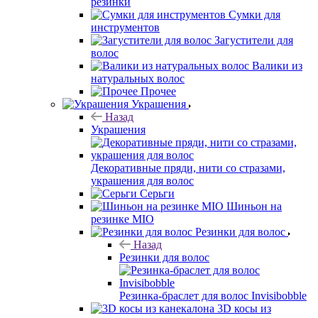
резинки
Сумки для
инструментов
Загустители для
волос
Валики из
натуральных волос
Прочее
Украшения
Назад
Украшения
Декоративные пряди, нити со стразами,
украшения для волос
Серьги
Шиньон на
резинке MIO
Резинки для волос
Назад
Резинки для волос
Резинка-браслет для волос Invisibobble
3D косы из