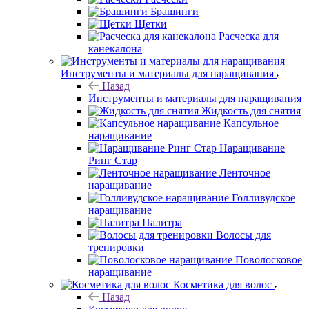
Брашинги
Щетки
Расческа для
канекалона
Инструменты и материалы для наращивания
Назад
Инструменты и материалы для наращивания
Жидкость для снятия
Капсульное
наращивание
Наращивание
Ринг Стар
Ленточное
наращивание
Голливудское
наращивание
Палитра
Волосы для
тренировки
Поволосковое
наращивание
Косметика для волос
Назад