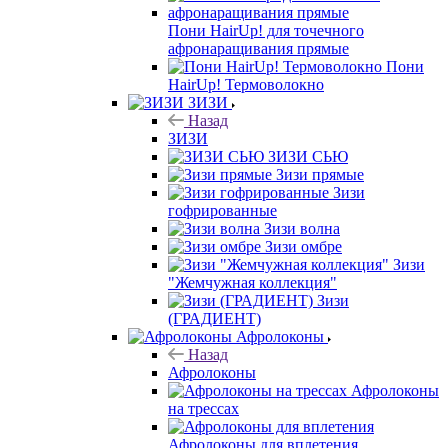
Пони HairUp! для точечного
афронаращивания прямые
Пони
HairUp! Термоволокно
ЗИЗИ
Назад
ЗИЗИ
ЗИЗИ СЬЮ
Зизи прямые
Зизи
гофрированные
Зизи волна
Зизи омбре
Зизи
"Жемчужная коллекция"
Зизи
(ГРАДИЕНТ)
Афролоконы
Назад
Афролоконы
Афролоконы
на трессах
Афролоконы для вплетения