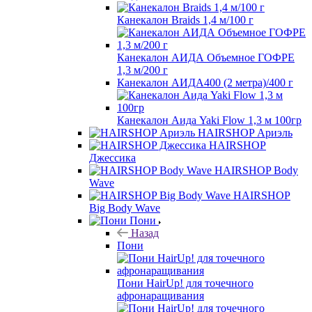
Канекалон Braids 1,4 м/100 г
Канекалон АИДА Объемное ГОФРЕ
1,3 м/200 г
Канекалон АИДА400 (2 метра)/400 г
Канекалон Аида Yaki Flow 1,3 м 100гр
HAIRSHOP Ариэль
HAIRSHOP
Джессика
HAIRSHOP Body
Wave
HAIRSHOP
Big Body Wave
Пони
Назад
Пони
Пони HairUp! для точечного
афронаращивания