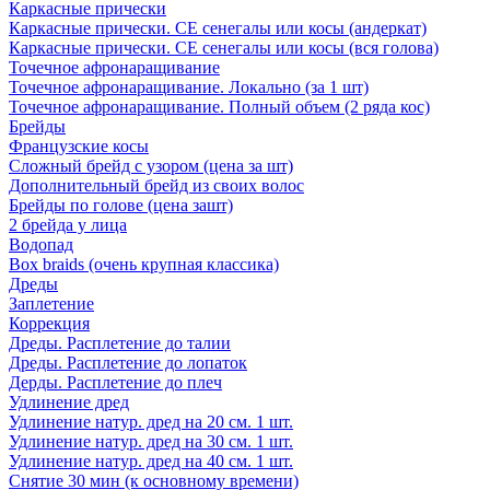
Каркасные прически
Каркасные прически. СЕ сенегалы или косы (андеркат)
Каркасные прически. СЕ сенегалы или косы (вся голова)
Точечное афронаращивание
Точечное афронаращивание. Локально (за 1 шт)
Точечное афронаращивание. Полный объем (2 ряда кос)
Брейды
Французские косы
Сложный брейд с узором (цена за шт)
Дополнительный брейд из своих волос
Брейды по голове (цена зашт)
2 брейда у лица
Водопад
Box braids (очень крупная классика)
Дреды
Заплетение
Коррекция
Дреды. Расплетение до талии
Дреды. Расплетение до лопаток
Дерды. Расплетение до плеч
Удлинение дред
Удлинение натур. дред на 20 см. 1 шт.
Удлинение натур. дред на 30 см. 1 шт.
Удлинение натур. дред на 40 см. 1 шт.
Снятие 30 мин (к основному времени)