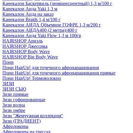
Канекалон Баскервиль (люминесцентный) 1,3 м/100 г
Канекалон Аида Yaki 1,3 м
Канекалон Аида на заказ
Канекалон Braids 1,4 м/100 г
Канекалон АИДА Объемное ГОФРЕ 1,3 м/200 г
Канекалон АИДА400 (2 метра)/400 г
Канекалон Аида Yaki Flow 1,3 м 100гр
HAIRSHOP Ариэль
HAIRSHOP Джессика
HAIRSHOP Body Wave
HAIRSHOP Big Body Wave
Пони
Пони HairUp! для точечного афронаращивания
Пони HairUp! для точечного афронаращивания прямые
Пони HairUp! Термоволокно
ЗИЗИ
ЗИЗИ СЬЮ
Зизи прямые
Зизи гофрированные
Зизи волна
Зизи омбре
Зизи "Жемчужная коллекция"
Зизи (ГРАДИЕНТ)
Афролоконы
Афролоконы на трессах