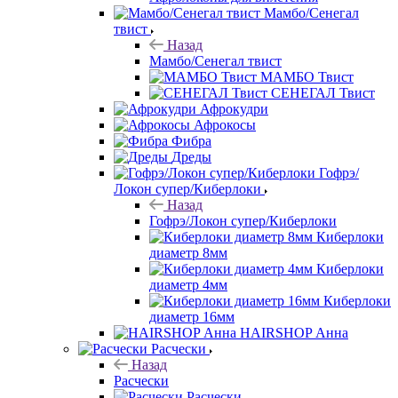
Мамбо/Сенегал
твист
Назад
Мамбо/Сенегал твист
МАМБО Твист
СЕНЕГАЛ Твист
Афрокудри
Афрокосы
Фибра
Дреды
Гофрэ/
Локон супер/Киберлоки
Назад
Гофрэ/Локон супер/Киберлоки
Киберлоки
диаметр 8мм
Киберлоки
диаметр 4мм
Киберлоки
диаметр 16мм
HAIRSHOP Анна
Расчески
Назад
Расчески
Расчески