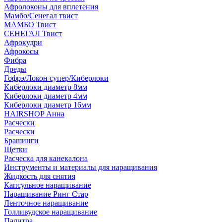
Афролоконы для вплетения
Мамбо/Сенегал твист
МАМБО Твист
СЕНЕГАЛ Твист
Афрокудри
Афрокосы
Фибра
Дреды
Гофрэ/Локон супер/Киберлоки
Киберлоки диаметр 8мм
Киберлоки диаметр 4мм
Киберлоки диаметр 16мм
HAIRSHOP Анна
Расчески
Расчески
Брашинги
Щетки
Расческа для канекалона
Инструменты и материалы для наращивания
Жидкость для снятия
Капсульное наращивание
Наращивание Ринг Стар
Ленточное наращивание
Голливудское наращивание
Палитра