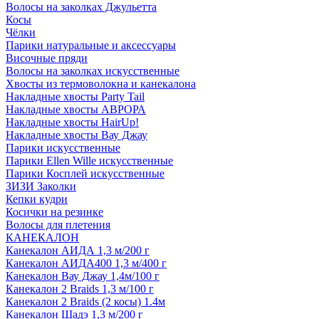
Волосы на заколках Джульетта
Косы
Чёлки
Парики натуральные и аксессуары
Височные пряди
Волосы на заколках искусственные
Хвосты из термоволокна и канекалона
Накладные хвосты Party Tail
Накладные хвосты АВРОРА
Накладные хвосты HairUp!
Накладные хвосты Вау Джау
Парики искусственные
Парики Ellen Wille искусственные
Парики Косплей искусственные
ЗИЗИ Заколки
Кепки кудри
Косички на резинке
Волосы для плетения
КАНЕКАЛОН
Канекалон АИДА 1,3 м/200 г
Канекалон АИДА400 1,3 м/400 г
Канекалон Вау Джау 1,4м/100 г
Канекалон 2 Braids 1,3 м/100 г
Канекалон 2 Braids (2 косы) 1.4м
Канекалон Шадэ 1,3 м/200 г