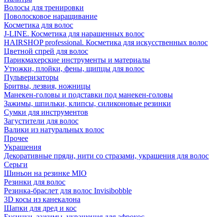
Волосы для тренировки
Поволосковое наращивание
Косметика для волос
J-LINE. Косметика для наращенных волос
HAIRSHOP professional. Косметика для искусственных волос
Цветной спрей для волос
Парикмахерские инструменты и материалы
Утюжки, плойки, фены, щипцы для волос
Пульверизаторы
Бритвы, лезвия, ножницы
Манекен-головы и подставки под манекен-головы
Зажимы, шпильки, клипсы, силиконовые резинки
Сумки для инструментов
Загустители для волос
Валики из натуральных волос
Прочее
Украшения
Декоративные пряди, нити со стразами, украшения для волос
Серьги
Шиньон на резинке MIO
Резинки для волос
Резинка-браслет для волос Invisibobble
3D косы из канекалона
Шапки для дред и кос
Бусинки, зажимы, украшения для афрокос