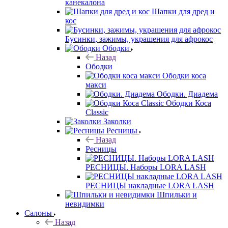
канекалона
Шапки для дред и
кос
Бусинки, зажимы, украшения для афрокос
Ободки
Назад
Ободки
Ободки коса
макси
Ободки. Диадема
Ободки Коса
Classic
Заколки
Ресницы
Назад
Ресницы
РЕСНИЦЫ. Наборы LORA LASH
РЕСНИЦЫ накладные LORA LASH
Шпильки и
невидимки
Салоны
Назад