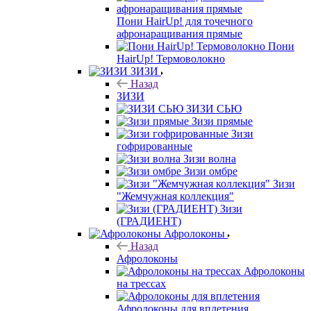
Пони HairUp! для точечного
афронаращивания прямые
Пони
HairUp! Термоволокно
ЗИЗИ
Назад
ЗИЗИ
ЗИЗИ СЬЮ
Зизи прямые
Зизи
гофрированные
Зизи волна
Зизи омбре
Зизи
"Жемчужная коллекция"
Зизи
(ГРАДИЕНТ)
Афролоконы
Назад
Афролоконы
Афролоконы
на трессах
Афролоконы для вплетения