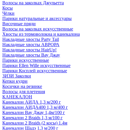
Волосы на заколках Джульетта
Косы
Чёлки
Парики натуральные и аксессуары
Височные пряди
Волосы на заколках искусственные
Хвосты из термоволокна и канекалона
Накладные хвосты Party Tail
Накладные хвосты АВРОРА
Накладные хвосты HairUp!
Накладные хвосты Вау Джау
Парики искусственные
Парики Ellen Wille искусственные
Парики Косплей искусственные
ЗИЗИ Заколки
Кепки кудри
Косички на резинке
Волосы для плетения
КАНЕКАЛОН
Канекалон АИДА 1,3 м/200 г
Канекалон АИДА400 1,3 м/400 г
Канекалон Вау Джау 1,4м/100 г
Канекалон 2 Braids 1,3 м/100 г
Канекалон 2 Braids (2 косы) 1.4м
Канекалон Шадэ 1,3 м/200 г