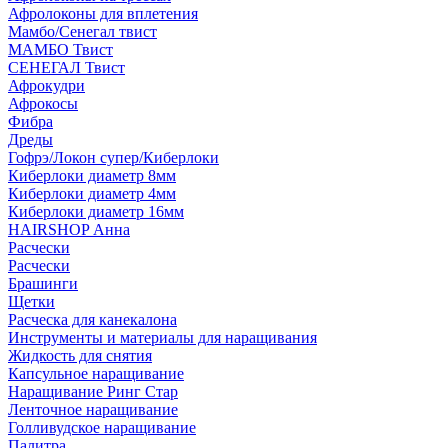
Афролоконы для вплетения
Мамбо/Сенегал твист
МАМБО Твист
СЕНЕГАЛ Твист
Афрокудри
Афрокосы
Фибра
Дреды
Гофрэ/Локон супер/Киберлоки
Киберлоки диаметр 8мм
Киберлоки диаметр 4мм
Киберлоки диаметр 16мм
HAIRSHOP Анна
Расчески
Расчески
Брашинги
Щетки
Расческа для канекалона
Инструменты и материалы для наращивания
Жидкость для снятия
Капсульное наращивание
Наращивание Ринг Стар
Ленточное наращивание
Голливудское наращивание
Палитра