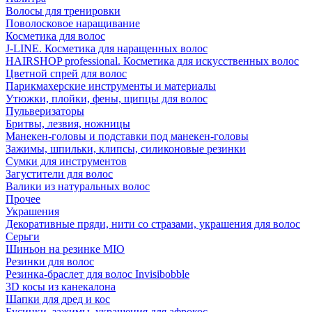
Волосы для тренировки
Поволосковое наращивание
Косметика для волос
J-LINE. Косметика для наращенных волос
HAIRSHOP professional. Косметика для искусственных волос
Цветной спрей для волос
Парикмахерские инструменты и материалы
Утюжки, плойки, фены, щипцы для волос
Пульверизаторы
Бритвы, лезвия, ножницы
Манекен-головы и подставки под манекен-головы
Зажимы, шпильки, клипсы, силиконовые резинки
Сумки для инструментов
Загустители для волос
Валики из натуральных волос
Прочее
Украшения
Декоративные пряди, нити со стразами, украшения для волос
Серьги
Шиньон на резинке MIO
Резинки для волос
Резинка-браслет для волос Invisibobble
3D косы из канекалона
Шапки для дред и кос
Бусинки, зажимы, украшения для афрокос