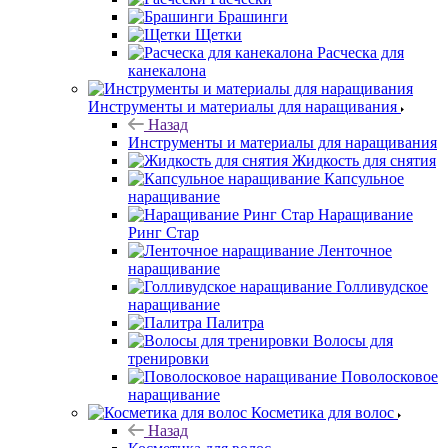
Брашинги
Щетки
Расческа для
канекалона
Инструменты и материалы для наращивания
Назад
Инструменты и материалы для наращивания
Жидкость для снятия
Капсульное
наращивание
Наращивание
Ринг Стар
Ленточное
наращивание
Голливудское
наращивание
Палитра
Волосы для
тренировки
Поволосковое
наращивание
Косметика для волос
Назад