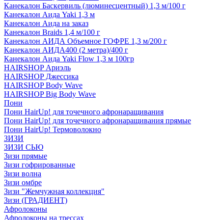
Канекалон Баскервиль (люминесцентный) 1,3 м/100 г
Канекалон Аида Yaki 1,3 м
Канекалон Аида на заказ
Канекалон Braids 1,4 м/100 г
Канекалон АИДА Объемное ГОФРЕ 1,3 м/200 г
Канекалон АИДА400 (2 метра)/400 г
Канекалон Аида Yaki Flow 1,3 м 100гр
HAIRSHOP Ариэль
HAIRSHOP Джессика
HAIRSHOP Body Wave
HAIRSHOP Big Body Wave
Пони
Пони HairUp! для точечного афронаращивания
Пони HairUp! для точечного афронаращивания прямые
Пони HairUp! Термоволокно
ЗИЗИ
ЗИЗИ СЬЮ
Зизи прямые
Зизи гофрированные
Зизи волна
Зизи омбре
Зизи "Жемчужная коллекция"
Зизи (ГРАДИЕНТ)
Афролоконы
Афролоконы на трессах