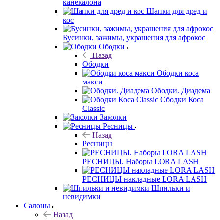
канекалона
Шапки для дред и
кос
Бусинки, зажимы, украшения для афрокос
Ободки
Назад
Ободки
Ободки коса
макси
Ободки. Диадема
Ободки Коса
Classic
Заколки
Ресницы
Назад
Ресницы
РЕСНИЦЫ. Наборы LORA LASH
РЕСНИЦЫ накладные LORA LASH
Шпильки и
невидимки
Салоны
Назад