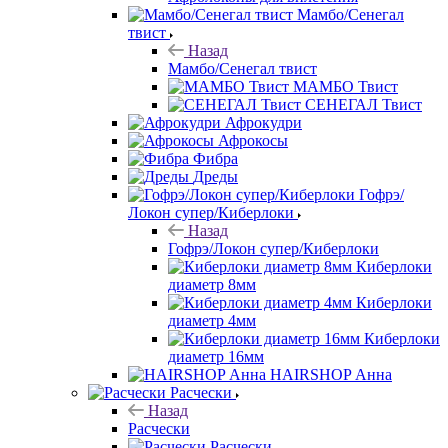
Мамбо/Сенегал
твист
Назад
Мамбо/Сенегал твист
МАМБО Твист
СЕНЕГАЛ Твист
Афрокудри
Афрокосы
Фибра
Дреды
Гофрэ/
Локон супер/Киберлоки
Назад
Гофрэ/Локон супер/Киберлоки
Киберлоки
диаметр 8мм
Киберлоки
диаметр 4мм
Киберлоки
диаметр 16мм
HAIRSHOP Анна
Расчески
Назад
Расчески
Расчески