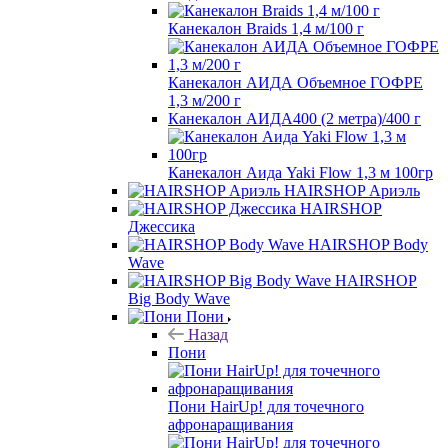
Канекалон Braids 1,4 м/100 г
Канекалон АИДА Объемное ГОФРЕ
1,3 м/200 г
Канекалон АИДА400 (2 метра)/400 г
Канекалон Аида Yaki Flow 1,3 м 100гр
HAIRSHOP Ариэль
HAIRSHOP
Джессика
HAIRSHOP Body
Wave
HAIRSHOP
Big Body Wave
Пони
Назад
Пони
Пони HairUp! для точечного
афронаращивания