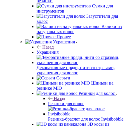
резинки
Сумки для
инструментов
Загустители для
волос
Валики из
натуральных волос
Прочее
Украшения
Назад
Украшения
Декоративные пряди, нити со стразами,
украшения для волос
Серьги
Шиньон на
резинке MIO
Резинки для волос
Назад
Резинки для волос
Резинка-браслет для волос Invisibobble
3D косы из