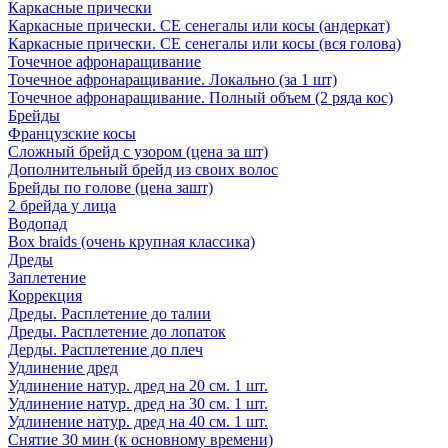
Каркасные прически
Каркасные прически. СЕ сенегалы или косы (андеркат)
Каркасные прически. СЕ сенегалы или косы (вся голова)
Точечное афронаращивание
Точечное афронаращивание. Локально (за 1 шт)
Точечное афронаращивание. Полный объем (2 ряда кос)
Брейды
Французские косы
Сложный брейд с узором (цена за шт)
Дополнительный брейд из своих волос
Брейды по голове (цена зашт)
2 брейда у лица
Водопад
Box braids (очень крупная классика)
Дреды
Заплетение
Коррекция
Дреды. Расплетение до талии
Дреды. Расплетение до лопаток
Дерды. Расплетение до плеч
Удлинение дред
Удлинение натур. дред на 20 см. 1 шт.
Удлинение натур. дред на 30 см. 1 шт.
Удлинение натур. дред на 40 см. 1 шт.
Снятие 30 мин (к основному времени)