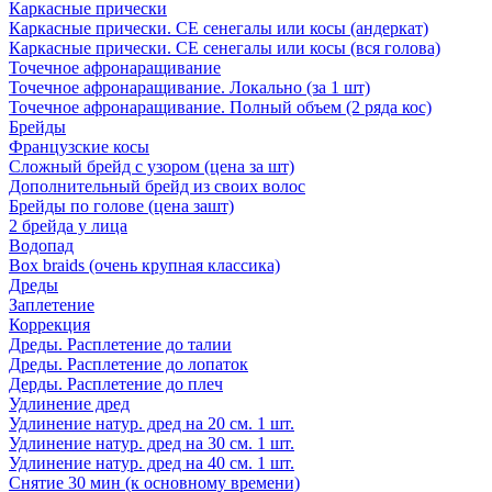
Каркасные прически
Каркасные прически. СЕ сенегалы или косы (андеркат)
Каркасные прически. СЕ сенегалы или косы (вся голова)
Точечное афронаращивание
Точечное афронаращивание. Локально (за 1 шт)
Точечное афронаращивание. Полный объем (2 ряда кос)
Брейды
Французские косы
Сложный брейд с узором (цена за шт)
Дополнительный брейд из своих волос
Брейды по голове (цена зашт)
2 брейда у лица
Водопад
Box braids (очень крупная классика)
Дреды
Заплетение
Коррекция
Дреды. Расплетение до талии
Дреды. Расплетение до лопаток
Дерды. Расплетение до плеч
Удлинение дред
Удлинение натур. дред на 20 см. 1 шт.
Удлинение натур. дред на 30 см. 1 шт.
Удлинение натур. дред на 40 см. 1 шт.
Снятие 30 мин (к основному времени)