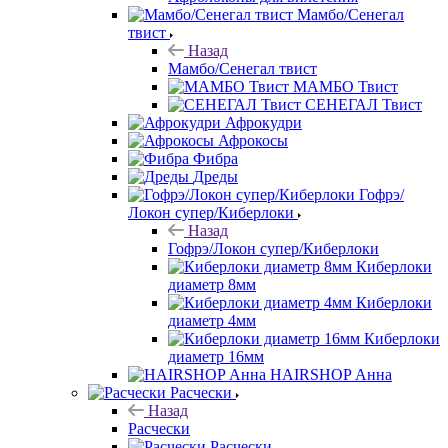
Мамбо/Сенегал
твист
Назад
Мамбо/Сенегал твист
МАМБО Твист
СЕНЕГАЛ Твист
Афрокудри
Афрокосы
Фибра
Дреды
Гофрэ/
Локон супер/Киберлоки
Назад
Гофрэ/Локон супер/Киберлоки
Киберлоки
диаметр 8мм
Киберлоки
диаметр 4мм
Киберлоки
диаметр 16мм
HAIRSHOP Анна
Расчески
Назад
Расчески
Расчески