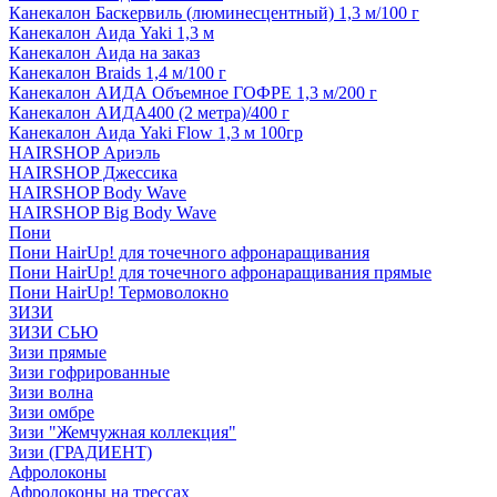
Канекалон Баскервиль (люминесцентный) 1,3 м/100 г
Канекалон Аида Yaki 1,3 м
Канекалон Аида на заказ
Канекалон Braids 1,4 м/100 г
Канекалон АИДА Объемное ГОФРЕ 1,3 м/200 г
Канекалон АИДА400 (2 метра)/400 г
Канекалон Аида Yaki Flow 1,3 м 100гр
HAIRSHOP Ариэль
HAIRSHOP Джессика
HAIRSHOP Body Wave
HAIRSHOP Big Body Wave
Пони
Пони HairUp! для точечного афронаращивания
Пони HairUp! для точечного афронаращивания прямые
Пони HairUp! Термоволокно
ЗИЗИ
ЗИЗИ СЬЮ
Зизи прямые
Зизи гофрированные
Зизи волна
Зизи омбре
Зизи "Жемчужная коллекция"
Зизи (ГРАДИЕНТ)
Афролоконы
Афролоконы на трессах