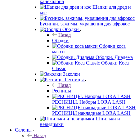
канекалона
Шапки для дред и
кос
Бусинки, зажимы, украшения для афрокос
Ободки
Назад
Ободки
Ободки коса
макси
Ободки. Диадема
Ободки Коса
Classic
Заколки
Ресницы
Назад
Ресницы
РЕСНИЦЫ. Наборы LORA LASH
РЕСНИЦЫ накладные LORA LASH
Шпильки и
невидимки
Салоны
Назад