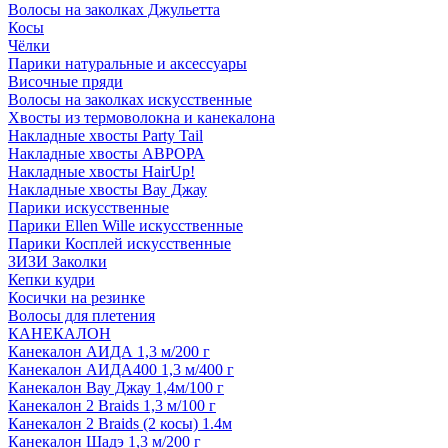
Волосы на заколках Джульетта
Косы
Чёлки
Парики натуральные и аксессуары
Височные пряди
Волосы на заколках искусственные
Хвосты из термоволокна и канекалона
Накладные хвосты Party Tail
Накладные хвосты АВРОРА
Накладные хвосты HairUp!
Накладные хвосты Вау Джау
Парики искусственные
Парики Ellen Wille искусственные
Парики Косплей искусственные
ЗИЗИ Заколки
Кепки кудри
Косички на резинке
Волосы для плетения
КАНЕКАЛОН
Канекалон АИДА 1,3 м/200 г
Канекалон АИДА400 1,3 м/400 г
Канекалон Вау Джау 1,4м/100 г
Канекалон 2 Braids 1,3 м/100 г
Канекалон 2 Braids (2 косы) 1.4м
Канекалон Шадэ 1,3 м/200 г