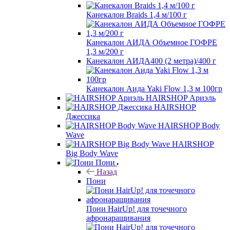
Канекалон Braids 1,4 м/100 г
Канекалон АИДА Объемное ГОФРЕ
1,3 м/200 г
Канекалон АИДА400 (2 метра)/400 г
Канекалон Аида Yaki Flow 1,3 м 100гр
HAIRSHOP Ариэль
HAIRSHOP
Джессика
HAIRSHOP Body
Wave
HAIRSHOP
Big Body Wave
Пони
Назад
Пони
Пони HairUp! для точечного
афронаращивания