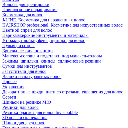
Волосы для тренировки
Поволосковое наращивание
Косметика для волос
J-LINE. Косметика для наращенных волос
HAIRSHOP professional. Косметика для искусственных волос
Цветной спрей для волос
Парикмахерские инструменты и материалы
Утюжки, плойки, фены, щипцы для волос
Пульверизаторы
Бритвы, лезвия, ножницы
Манекен-головы и подставки под манекен-головы
Зажимы, шпильки, клипсы, силиконовые резинки
Сумки для инструментов
Загустители для волос
Валики из натуральных волос
Прочее
Украшения
Декоративные пряди, нити со стразами, украшения для волос
Серьги
Шиньон на резинке MIO
Резинки для волос
Резинка-браслет для волос Invisibobble
3D косы из канекалона
Шапки для дред и кос
Бусинки, зажимы, украшения для афрокос