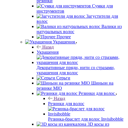
резинки
Сумки для
инструментов
Загустители для
волос
Валики из
натуральных волос
Прочее
Украшения
Назад
Украшения
Декоративные пряди, нити со стразами,
украшения для волос
Серьги
Шиньон на
резинке MIO
Резинки для волос
Назад
Резинки для волос
Резинка-браслет для волос Invisibobble
3D косы из