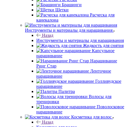
Брашинги
Щетки
Расческа для
канекалона
Инструменты и материалы для наращивания
Назад
Инструменты и материалы для наращивания
Жидкость для снятия
Капсульное
наращивание
Наращивание
Ринг Стар
Ленточное
наращивание
Голливудское
наращивание
Палитра
Волосы для
тренировки
Поволосковое
наращивание
Косметика для волос
Назад