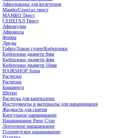
Афролоконы для вплетения
Мамбо/Сенегал твист
МАМБО Твист
СЕНЕГАЛ Твист
Афрокудри
Афрокосы
Фибра
Дреды
Гофрэ/Локон супер/Киберлоки
Киберлоки диаметр 8мм
Киберлоки диаметр 4мм
Киберлоки диаметр 16мм
HAIRSHOP Анна
Расчески
Расчески
Брашинги
Щетки
Расческа для канекалона
Инструменты и материалы для наращивания
Жидкость для снятия
Капсульное наращивание
Наращивание Ринг Стар
Ленточное наращивание
Голливудское наращивание
Палитра