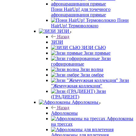
Пони HairUp! для точечного
афронаращивания прямые
Пони
HairUp! Термоволокно
ЗИЗИ
Назад
ЗИЗИ
ЗИЗИ СЬЮ
Зизи прямые
Зизи
гофрированные
Зизи волна
Зизи омбре
Зизи
"Жемчужная коллекция"
Зизи
(ГРАДИЕНТ)
Афролоконы
Назад
Афролоконы
Афролоконы
на трессах
Афролоконы для вплетения