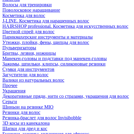
Волосы для тренировки
Поволосковое наращивание
Косметика для волос
J-LINE. Косметика для наращенных волос
HAIRSHOP professional. Косметика для искусственных волос
Цветной спрей для волос
Парикмахерские инструменты и материалы
Утюжки, плойки, фены, щипцы для волос
Пульверизаторы
Бритвы, лезвия, ножницы
Манекен-головы и подставки под манекен-головы
Зажимы, шпильки, клипсы, силиконовые резинки
Сумки для инструментов
Загустители для волос
Валики из натуральных волос
Прочее
Украшения
Декоративные пряди, нити со стразами, украшения для волос
Серьги
Шиньон на резинке MIO
Резинки для волос
Резинка-браслет для волос Invisibobble
3D косы из канекалона
Шапки для дред и кос
Бусинки, зажимы, украшения для афрокос