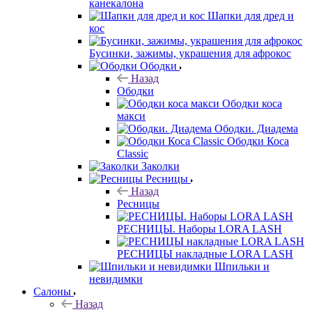
канекалона
Шапки для дред и
кос
Бусинки, зажимы, украшения для афрокос
Ободки
Назад
Ободки
Ободки коса
макси
Ободки. Диадема
Ободки Коса
Classic
Заколки
Ресницы
Назад
Ресницы
РЕСНИЦЫ. Наборы LORA LASH
РЕСНИЦЫ накладные LORA LASH
Шпильки и
невидимки
Салоны
Назад