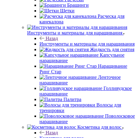
Брашинги
Щетки
Расческа для
канекалона
Инструменты и материалы для наращивания
Назад
Инструменты и материалы для наращивания
Жидкость для снятия
Капсульное
наращивание
Наращивание
Ринг Стар
Ленточное
наращивание
Голливудское
наращивание
Палитра
Волосы для
тренировки
Поволосковое
наращивание
Косметика для волос
Назад