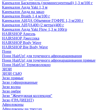
Канекалон Баскервиль (люминесцентный) 1,3 м/100 г
Канекалон Аида Yaki 1,3 м
Канекалон Аида на заказ
Канекалон Braids 1,4 м/100 г
Канекалон АИДА Объемное ГОФРЕ 1,3 м/200 г
Канекалон АИДА400 (2 метра)/400 г
Канекалон Аида Yaki Flow 1,3 м 100гр
HAIRSHOP Ариэль
HAIRSHOP Джессика
HAIRSHOP Body Wave
HAIRSHOP Big Body Wave
Пони
Пони HairUp! для точечного афронаращивания
Пони HairUp! для точечного афронаращивания прямые
Пони HairUp! Термоволокно
ЗИЗИ
ЗИЗИ СЬЮ
Зизи прямые
Зизи гофрированные
Зизи волна
Зизи омбре
Зизи "Жемчужная коллекция"
Зизи (ГРАДИЕНТ)
Афролоконы
Афролоконы на трессах