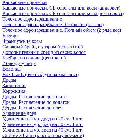
Каркасные прически
Каркасные прически. СЕ сенегалы или косы (андеркат)
Каркасные прически. СЕ сенегалы или косы (вся голова)
Точечное афронаращивание
Точечное афронаращивание. Локально (за 1 шт)
Точечное афронаращивание. Полный объем (2 ряда кос)
Брейды
Французские косы
Сложный брейд с узором (цена за шт)
Дополнительный брейд из своих волос
Брейды по голове (цена зашт)
2 брейда у лица
Водопад
Box braids (очень крупная классика)
Дреды
Заплетение
Коррекция
Дреды. Расплетение до талии
Дреды. Расплетение до лопаток
Дерды. Расплетение до плеч
Удлинение дред
Удлинение натур. дред на 20 см. 1 шт.
Удлинение натур. дред на 30 см. 1 шт.
Удлинение натур. дред на 40 см. 1 шт.
Снятие 30 мин (к основному времени)