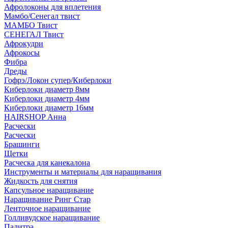
Афролоконы для вплетения
Мамбо/Сенегал твист
МАМБО Твист
СЕНЕГАЛ Твист
Афрокудри
Афрокосы
Фибра
Дреды
Гофрэ/Локон супер/Киберлоки
Киберлоки диаметр 8мм
Киберлоки диаметр 4мм
Киберлоки диаметр 16мм
HAIRSHOP Анна
Расчески
Расчески
Брашинги
Щетки
Расческа для канекалона
Инструменты и материалы для наращивания
Жидкость для снятия
Капсульное наращивание
Наращивание Ринг Стар
Ленточное наращивание
Голливудское наращивание
Палитра