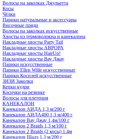
Волосы на заколках Джульетта
Косы
Чёлки
Парики натуральные и аксессуары
Височные пряди
Волосы на заколках искусственные
Хвосты из термоволокна и канекалона
Накладные хвосты Party Tail
Накладные хвосты АВРОРА
Накладные хвосты HairUp!
Накладные хвосты Вау Джау
Парики искусственные
Парики Ellen Wille искусственные
Парики Косплей искусственные
ЗИЗИ Заколки
Кепки кудри
Косички на резинке
Волосы для плетения
КАНЕКАЛОН
Канекалон АИДА 1,3 м/200 г
Канекалон АИДА400 1,3 м/400 г
Канекалон Вау Джау 1,4м/100 г
Канекалон 2 Braids 1,3 м/100 г
Канекалон 2 Braids (2 косы) 1.4м
Канекалон Шадэ 1,3 м/200 г