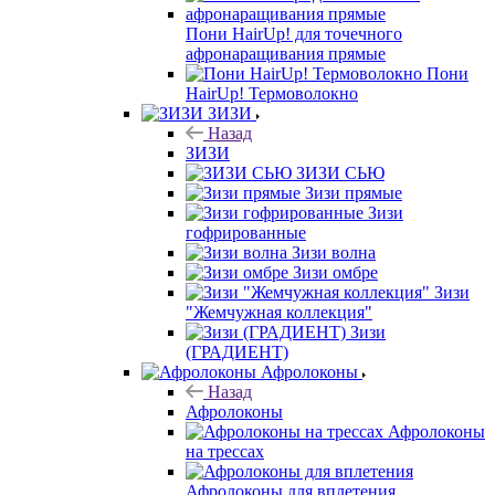
Пони HairUp! для точечного
афронаращивания прямые
Пони
HairUp! Термоволокно
ЗИЗИ
Назад
ЗИЗИ
ЗИЗИ СЬЮ
Зизи прямые
Зизи
гофрированные
Зизи волна
Зизи омбре
Зизи
"Жемчужная коллекция"
Зизи
(ГРАДИЕНТ)
Афролоконы
Назад
Афролоконы
Афролоконы
на трессах
Афролоконы для вплетения