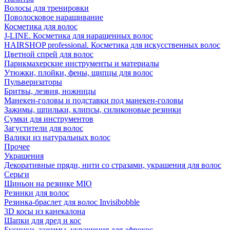
Волосы для тренировки
Поволосковое наращивание
Косметика для волос
J-LINE. Косметика для наращенных волос
HAIRSHOP professional. Косметика для искусственных волос
Цветной спрей для волос
Парикмахерские инструменты и материалы
Утюжки, плойки, фены, щипцы для волос
Пульверизаторы
Бритвы, лезвия, ножницы
Манекен-головы и подставки под манекен-головы
Зажимы, шпильки, клипсы, силиконовые резинки
Сумки для инструментов
Загустители для волос
Валики из натуральных волос
Прочее
Украшения
Декоративные пряди, нити со стразами, украшения для волос
Серьги
Шиньон на резинке MIO
Резинки для волос
Резинка-браслет для волос Invisibobble
3D косы из канекалона
Шапки для дред и кос
Бусинки, зажимы, украшения для афрокос