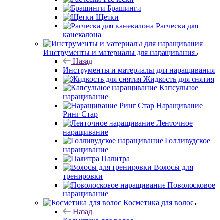
Брашинги
Щетки
Расческа для
канекалона
Инструменты и материалы для наращивания
Назад
Инструменты и материалы для наращивания
Жидкость для снятия
Капсульное
наращивание
Наращивание
Ринг Стар
Ленточное
наращивание
Голливудское
наращивание
Палитра
Волосы для
тренировки
Поволосковое
наращивание
Косметика для волос
Назад