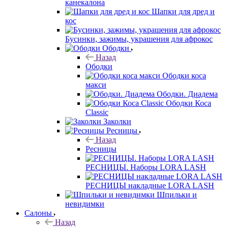
канекалона
Шапки для дред и
кос
Бусинки, зажимы, украшения для афрокос
Ободки
Назад
Ободки
Ободки коса
макси
Ободки. Диадема
Ободки Коса
Classic
Заколки
Ресницы
Назад
Ресницы
РЕСНИЦЫ. Наборы LORA LASH
РЕСНИЦЫ накладные LORA LASH
Шпильки и
невидимки
Салоны
Назад