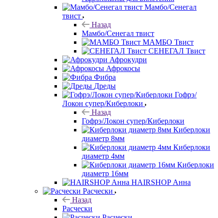
Мамбо/Сенегал
твист
Назад
Мамбо/Сенегал твист
МАМБО Твист
СЕНЕГАЛ Твист
Афрокудри
Афрокосы
Фибра
Дреды
Гофрэ/
Локон супер/Киберлоки
Назад
Гофрэ/Локон супер/Киберлоки
Киберлоки
диаметр 8мм
Киберлоки
диаметр 4мм
Киберлоки
диаметр 16мм
HAIRSHOP Анна
Расчески
Назад
Расчески
Расчески