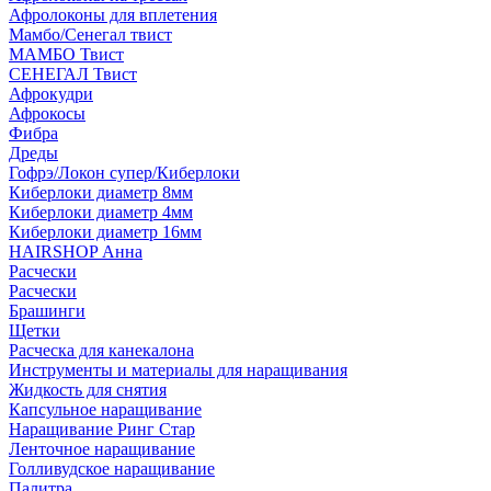
Афролоконы для вплетения
Мамбо/Сенегал твист
МАМБО Твист
СЕНЕГАЛ Твист
Афрокудри
Афрокосы
Фибра
Дреды
Гофрэ/Локон супер/Киберлоки
Киберлоки диаметр 8мм
Киберлоки диаметр 4мм
Киберлоки диаметр 16мм
HAIRSHOP Анна
Расчески
Расчески
Брашинги
Щетки
Расческа для канекалона
Инструменты и материалы для наращивания
Жидкость для снятия
Капсульное наращивание
Наращивание Ринг Стар
Ленточное наращивание
Голливудское наращивание
Палитра