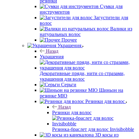
резинки
Сумки для
инструментов
Загустители для
волос
Валики из
натуральных волос
Прочее
Украшения
Назад
Украшения
Декоративные пряди, нити со стразами,
украшения для волос
Серьги
Шиньон на
резинке MIO
Резинки для волос
Назад
Резинки для волос
Резинка-браслет для волос Invisibobble
3D косы из