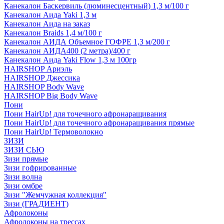
Канекалон Баскервиль (люминесцентный) 1,3 м/100 г
Канекалон Аида Yaki 1,3 м
Канекалон Аида на заказ
Канекалон Braids 1,4 м/100 г
Канекалон АИДА Объемное ГОФРЕ 1,3 м/200 г
Канекалон АИДА400 (2 метра)/400 г
Канекалон Аида Yaki Flow 1,3 м 100гр
HAIRSHOP Ариэль
HAIRSHOP Джессика
HAIRSHOP Body Wave
HAIRSHOP Big Body Wave
Пони
Пони HairUp! для точечного афронаращивания
Пони HairUp! для точечного афронаращивания прямые
Пони HairUp! Термоволокно
ЗИЗИ
ЗИЗИ СЬЮ
Зизи прямые
Зизи гофрированные
Зизи волна
Зизи омбре
Зизи "Жемчужная коллекция"
Зизи (ГРАДИЕНТ)
Афролоконы
Афролоконы на трессах