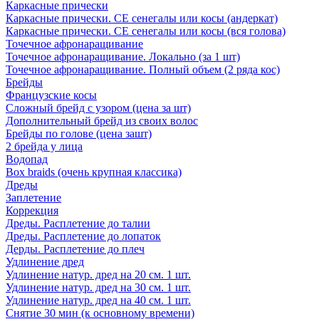
Каркасные прически
Каркасные прически. СЕ сенегалы или косы (андеркат)
Каркасные прически. СЕ сенегалы или косы (вся голова)
Точечное афронаращивание
Точечное афронаращивание. Локально (за 1 шт)
Точечное афронаращивание. Полный объем (2 ряда кос)
Брейды
Французские косы
Сложный брейд с узором (цена за шт)
Дополнительный брейд из своих волос
Брейды по голове (цена зашт)
2 брейда у лица
Водопад
Box braids (очень крупная классика)
Дреды
Заплетение
Коррекция
Дреды. Расплетение до талии
Дреды. Расплетение до лопаток
Дерды. Расплетение до плеч
Удлинение дред
Удлинение натур. дред на 20 см. 1 шт.
Удлинение натур. дред на 30 см. 1 шт.
Удлинение натур. дред на 40 см. 1 шт.
Снятие 30 мин (к основному времени)