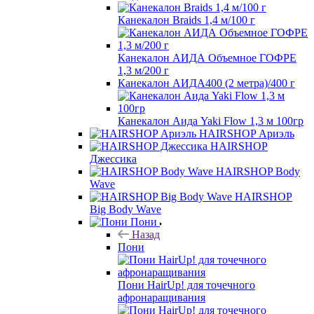
Канекалон Braids 1,4 м/100 г
Канекалон АИДА Объемное ГОФРЕ
1,3 м/200 г
Канекалон АИДА400 (2 метра)/400 г
Канекалон Аида Yaki Flow 1,3 м 100гр
HAIRSHOP Ариэль
HAIRSHOP
Джессика
HAIRSHOP Body
Wave
HAIRSHOP
Big Body Wave
Пони
Назад
Пони
Пони HairUp! для точечного
афронаращивания