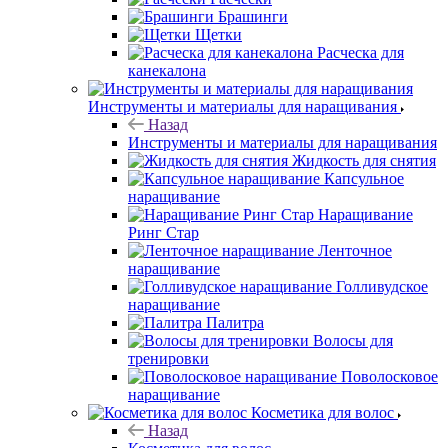
Брашинги
Щетки
Расческа для
канекалона
Инструменты и материалы для наращивания
Назад
Инструменты и материалы для наращивания
Жидкость для снятия
Капсульное
наращивание
Наращивание
Ринг Стар
Ленточное
наращивание
Голливудское
наращивание
Палитра
Волосы для
тренировки
Поволосковое
наращивание
Косметика для волос
Назад