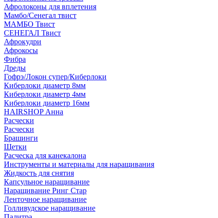
Афролоконы для вплетения
Мамбо/Сенегал твист
МАМБО Твист
СЕНЕГАЛ Твист
Афрокудри
Афрокосы
Фибра
Дреды
Гофрэ/Локон супер/Киберлоки
Киберлоки диаметр 8мм
Киберлоки диаметр 4мм
Киберлоки диаметр 16мм
HAIRSHOP Анна
Расчески
Расчески
Брашинги
Щетки
Расческа для канекалона
Инструменты и материалы для наращивания
Жидкость для снятия
Капсульное наращивание
Наращивание Ринг Стар
Ленточное наращивание
Голливудское наращивание
Палитра