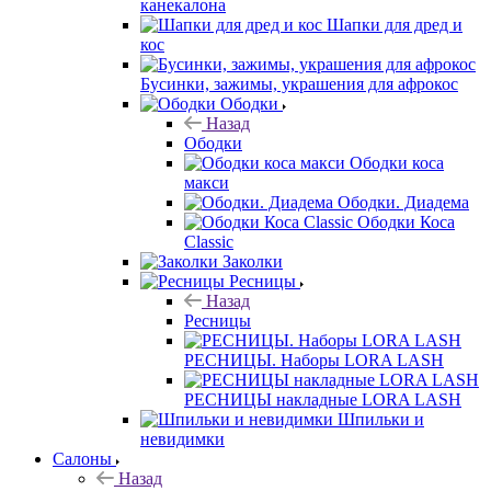
канекалона
Шапки для дред и
кос
Бусинки, зажимы, украшения для афрокос
Ободки
Назад
Ободки
Ободки коса
макси
Ободки. Диадема
Ободки Коса
Classic
Заколки
Ресницы
Назад
Ресницы
РЕСНИЦЫ. Наборы LORA LASH
РЕСНИЦЫ накладные LORA LASH
Шпильки и
невидимки
Салоны
Назад