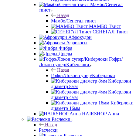
Мамбо/Сенегал
твист
Назад
Мамбо/Сенегал твист
МАМБО Твист
СЕНЕГАЛ Твист
Афрокудри
Афрокосы
Фибра
Дреды
Гофрэ/
Локон супер/Киберлоки
Назад
Гофрэ/Локон супер/Киберлоки
Киберлоки
диаметр 8мм
Киберлоки
диаметр 4мм
Киберлоки
диаметр 16мм
HAIRSHOP Анна
Расчески
Назад
Расчески
Расчески