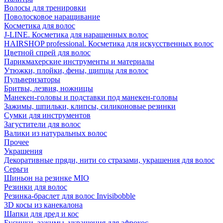
Волосы для тренировки
Поволосковое наращивание
Косметика для волос
J-LINE. Косметика для наращенных волос
HAIRSHOP professional. Косметика для искусственных волос
Цветной спрей для волос
Парикмахерские инструменты и материалы
Утюжки, плойки, фены, щипцы для волос
Пульверизаторы
Бритвы, лезвия, ножницы
Манекен-головы и подставки под манекен-головы
Зажимы, шпильки, клипсы, силиконовые резинки
Сумки для инструментов
Загустители для волос
Валики из натуральных волос
Прочее
Украшения
Декоративные пряди, нити со стразами, украшения для волос
Серьги
Шиньон на резинке MIO
Резинки для волос
Резинка-браслет для волос Invisibobble
3D косы из канекалона
Шапки для дред и кос
Бусинки, зажимы, украшения для афрокос