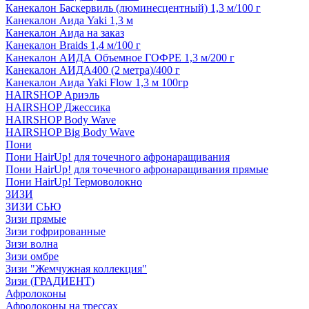
Канекалон Баскервиль (люминесцентный) 1,3 м/100 г
Канекалон Аида Yaki 1,3 м
Канекалон Аида на заказ
Канекалон Braids 1,4 м/100 г
Канекалон АИДА Объемное ГОФРЕ 1,3 м/200 г
Канекалон АИДА400 (2 метра)/400 г
Канекалон Аида Yaki Flow 1,3 м 100гр
HAIRSHOP Ариэль
HAIRSHOP Джессика
HAIRSHOP Body Wave
HAIRSHOP Big Body Wave
Пони
Пони HairUp! для точечного афронаращивания
Пони HairUp! для точечного афронаращивания прямые
Пони HairUp! Термоволокно
ЗИЗИ
ЗИЗИ СЬЮ
Зизи прямые
Зизи гофрированные
Зизи волна
Зизи омбре
Зизи "Жемчужная коллекция"
Зизи (ГРАДИЕНТ)
Афролоконы
Афролоконы на трессах