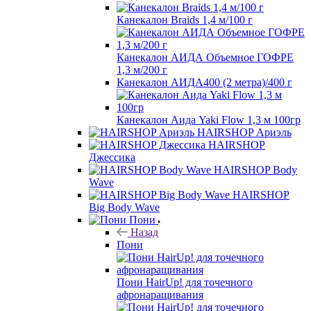
Канекалон Braids 1,4 м/100 г
Канекалон АИДА Объемное ГОФРЕ
1,3 м/200 г
Канекалон АИДА400 (2 метра)/400 г
Канекалон Аида Yaki Flow 1,3 м 100гр
HAIRSHOP Ариэль
HAIRSHOP
Джессика
HAIRSHOP Body
Wave
HAIRSHOP
Big Body Wave
Пони
Назад
Пони
Пони HairUp! для точечного
афронаращивания