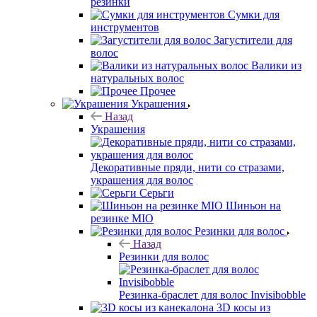
резинки
Сумки для
инструментов
Загустители для
волос
Валики из
натуральных волос
Прочее
Украшения
Назад
Украшения
Декоративные пряди, нити со стразами,
украшения для волос
Серьги
Шиньон на
резинке MIO
Резинки для волос
Назад
Резинки для волос
Резинка-браслет для волос Invisibobble
3D косы из