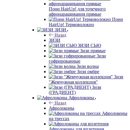
Пони HairUp! для точечного
афронаращивания прямые
Пони
HairUp! Термоволокно
ЗИЗИ
Назад
ЗИЗИ
ЗИЗИ СЬЮ
Зизи прямые
Зизи
гофрированные
Зизи волна
Зизи омбре
Зизи
"Жемчужная коллекция"
Зизи
(ГРАДИЕНТ)
Афролоконы
Назад
Афролоконы
Афролоконы
на трессах
Афролоконы для вплетения