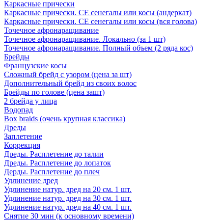
Каркасные прически
Каркасные прически. СЕ сенегалы или косы (андеркат)
Каркасные прически. СЕ сенегалы или косы (вся голова)
Точечное афронаращивание
Точечное афронаращивание. Локально (за 1 шт)
Точечное афронаращивание. Полный объем (2 ряда кос)
Брейды
Французские косы
Сложный брейд с узором (цена за шт)
Дополнительный брейд из своих волос
Брейды по голове (цена зашт)
2 брейда у лица
Водопад
Box braids (очень крупная классика)
Дреды
Заплетение
Коррекция
Дреды. Расплетение до талии
Дреды. Расплетение до лопаток
Дерды. Расплетение до плеч
Удлинение дред
Удлинение натур. дред на 20 см. 1 шт.
Удлинение натур. дред на 30 см. 1 шт.
Удлинение натур. дред на 40 см. 1 шт.
Снятие 30 мин (к основному времени)