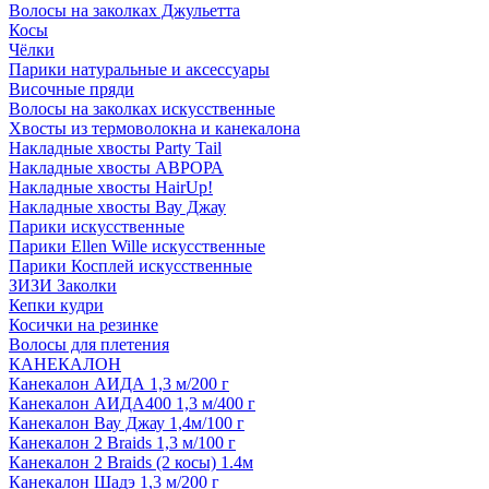
Волосы на заколках Джульетта
Косы
Чёлки
Парики натуральные и аксессуары
Височные пряди
Волосы на заколках искусственные
Хвосты из термоволокна и канекалона
Накладные хвосты Party Tail
Накладные хвосты АВРОРА
Накладные хвосты HairUp!
Накладные хвосты Вау Джау
Парики искусственные
Парики Ellen Wille искусственные
Парики Косплей искусственные
ЗИЗИ Заколки
Кепки кудри
Косички на резинке
Волосы для плетения
КАНЕКАЛОН
Канекалон АИДА 1,3 м/200 г
Канекалон АИДА400 1,3 м/400 г
Канекалон Вау Джау 1,4м/100 г
Канекалон 2 Braids 1,3 м/100 г
Канекалон 2 Braids (2 косы) 1.4м
Канекалон Шадэ 1,3 м/200 г