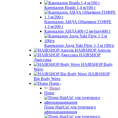
Канекалон Braids 1,4 м/100 г
Канекалон АИДА Объемное ГОФРЕ
1,3 м/200 г
Канекалон АИДА400 (2 метра)/400 г
Канекалон Аида Yaki Flow 1,3 м 100гр
HAIRSHOP Ариэль
HAIRSHOP
Джессика
HAIRSHOP Body
Wave
HAIRSHOP
Big Body Wave
Пони
Назад
Пони
Пони HairUp! для точечного
афронаращивания