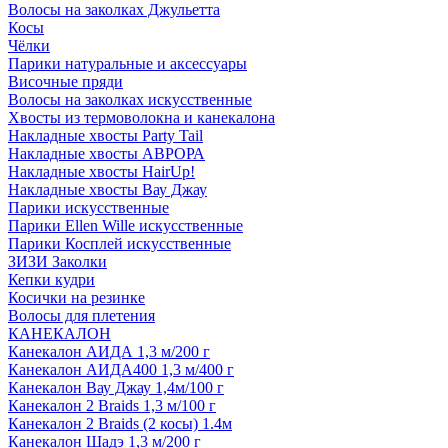
Волосы на заколках Джульетта
Косы
Чёлки
Парики натуральные и аксессуары
Височные пряди
Волосы на заколках искусственные
Хвосты из термоволокна и канекалона
Накладные хвосты Party Tail
Накладные хвосты АВРОРА
Накладные хвосты HairUp!
Накладные хвосты Вау Джау
Парики искусственные
Парики Ellen Wille искусственные
Парики Косплей искусственные
ЗИЗИ Заколки
Кепки кудри
Косички на резинке
Волосы для плетения
КАНЕКАЛОН
Канекалон АИДА 1,3 м/200 г
Канекалон АИДА400 1,3 м/400 г
Канекалон Вау Джау 1,4м/100 г
Канекалон 2 Braids 1,3 м/100 г
Канекалон 2 Braids (2 косы) 1.4м
Канекалон Шадэ 1,3 м/200 г