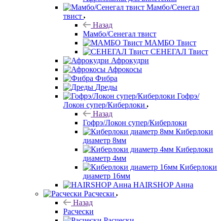
Мамбо/Сенегал
твист
Назад
Мамбо/Сенегал твист
МАМБО Твист
СЕНЕГАЛ Твист
Афрокудри
Афрокосы
Фибра
Дреды
Гофрэ/
Локон супер/Киберлоки
Назад
Гофрэ/Локон супер/Киберлоки
Киберлоки
диаметр 8мм
Киберлоки
диаметр 4мм
Киберлоки
диаметр 16мм
HAIRSHOP Анна
Расчески
Назад
Расчески
Расчески