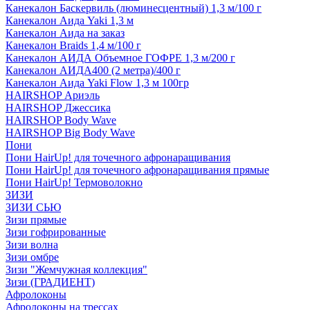
Канекалон Баскервиль (люминесцентный) 1,3 м/100 г
Канекалон Аида Yaki 1,3 м
Канекалон Аида на заказ
Канекалон Braids 1,4 м/100 г
Канекалон АИДА Объемное ГОФРЕ 1,3 м/200 г
Канекалон АИДА400 (2 метра)/400 г
Канекалон Аида Yaki Flow 1,3 м 100гр
HAIRSHOP Ариэль
HAIRSHOP Джессика
HAIRSHOP Body Wave
HAIRSHOP Big Body Wave
Пони
Пони HairUp! для точечного афронаращивания
Пони HairUp! для точечного афронаращивания прямые
Пони HairUp! Термоволокно
ЗИЗИ
ЗИЗИ СЬЮ
Зизи прямые
Зизи гофрированные
Зизи волна
Зизи омбре
Зизи "Жемчужная коллекция"
Зизи (ГРАДИЕНТ)
Афролоконы
Афролоконы на трессах