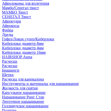
Афролоконы для вплетения
Мамбо/Сенегал твист
МАМБО Твист
СЕНЕГАЛ Твист
Афрокудри
Афрокосы
Фибра
Дреды
Гофрэ/Локон супер/Киберлоки
Киберлоки диаметр 8мм
Киберлоки диаметр 4мм
Киберлоки диаметр 16мм
HAIRSHOP Анна
Расчески
Расчески
Брашинги
Щетки
Расческа для канекалона
Инструменты и материалы для наращивания
Жидкость для снятия
Капсульное наращивание
Наращивание Ринг Стар
Ленточное наращивание
Голливудское наращивание
Палитра