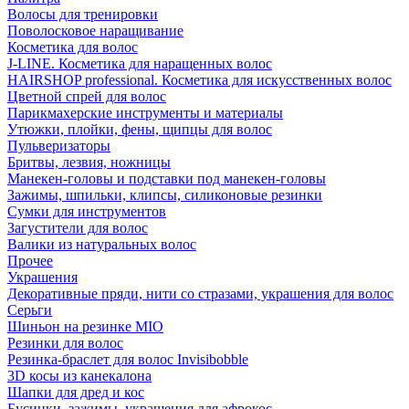
Волосы для тренировки
Поволосковое наращивание
Косметика для волос
J-LINE. Косметика для наращенных волос
HAIRSHOP professional. Косметика для искусственных волос
Цветной спрей для волос
Парикмахерские инструменты и материалы
Утюжки, плойки, фены, щипцы для волос
Пульверизаторы
Бритвы, лезвия, ножницы
Манекен-головы и подставки под манекен-головы
Зажимы, шпильки, клипсы, силиконовые резинки
Сумки для инструментов
Загустители для волос
Валики из натуральных волос
Прочее
Украшения
Декоративные пряди, нити со стразами, украшения для волос
Серьги
Шиньон на резинке MIO
Резинки для волос
Резинка-браслет для волос Invisibobble
3D косы из канекалона
Шапки для дред и кос
Бусинки, зажимы, украшения для афрокос