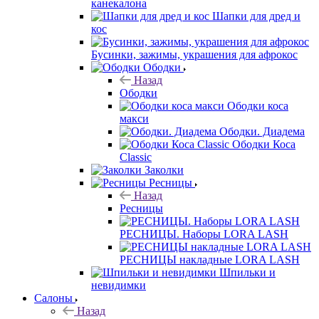
канекалона
Шапки для дред и
кос
Бусинки, зажимы, украшения для афрокос
Ободки
Назад
Ободки
Ободки коса
макси
Ободки. Диадема
Ободки Коса
Classic
Заколки
Ресницы
Назад
Ресницы
РЕСНИЦЫ. Наборы LORA LASH
РЕСНИЦЫ накладные LORA LASH
Шпильки и
невидимки
Салоны
Назад