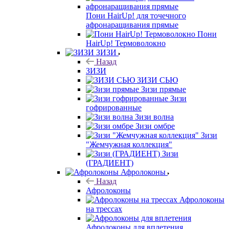
Пони HairUp! для точечного
афронаращивания прямые
Пони
HairUp! Термоволокно
ЗИЗИ
Назад
ЗИЗИ
ЗИЗИ СЬЮ
Зизи прямые
Зизи
гофрированные
Зизи волна
Зизи омбре
Зизи
"Жемчужная коллекция"
Зизи
(ГРАДИЕНТ)
Афролоконы
Назад
Афролоконы
Афролоконы
на трессах
Афролоконы для вплетения