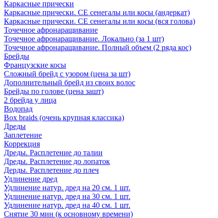
Каркасные прически
Каркасные прически. СЕ сенегалы или косы (андеркат)
Каркасные прически. СЕ сенегалы или косы (вся голова)
Точечное афронаращивание
Точечное афронаращивание. Локально (за 1 шт)
Точечное афронаращивание. Полный объем (2 ряда кос)
Брейды
Французские косы
Сложный брейд с узором (цена за шт)
Дополнительный брейд из своих волос
Брейды по голове (цена зашт)
2 брейда у лица
Водопад
Box braids (очень крупная классика)
Дреды
Заплетение
Коррекция
Дреды. Расплетение до талии
Дреды. Расплетение до лопаток
Дерды. Расплетение до плеч
Удлинение дред
Удлинение натур. дред на 20 см. 1 шт.
Удлинение натур. дред на 30 см. 1 шт.
Удлинение натур. дред на 40 см. 1 шт.
Снятие 30 мин (к основному времени)