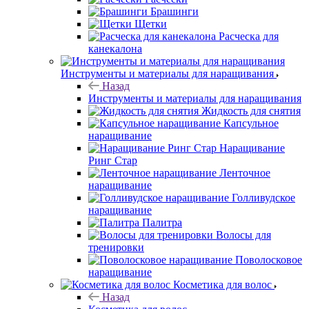
Брашинги
Щетки
Расческа для
канекалона
Инструменты и материалы для наращивания
Назад
Инструменты и материалы для наращивания
Жидкость для снятия
Капсульное
наращивание
Наращивание
Ринг Стар
Ленточное
наращивание
Голливудское
наращивание
Палитра
Волосы для
тренировки
Поволосковое
наращивание
Косметика для волос
Назад