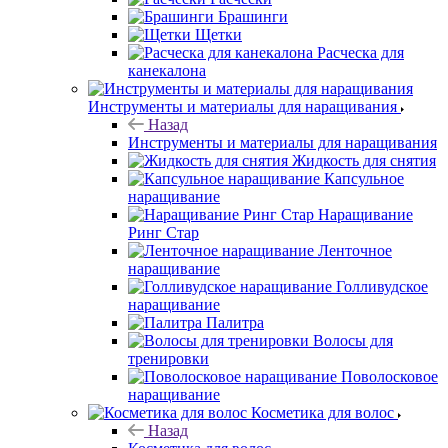
Брашинги
Щетки
Расческа для
канекалона
Инструменты и материалы для наращивания
Назад
Инструменты и материалы для наращивания
Жидкость для снятия
Капсульное
наращивание
Наращивание
Ринг Стар
Ленточное
наращивание
Голливудское
наращивание
Палитра
Волосы для
тренировки
Поволосковое
наращивание
Косметика для волос
Назад