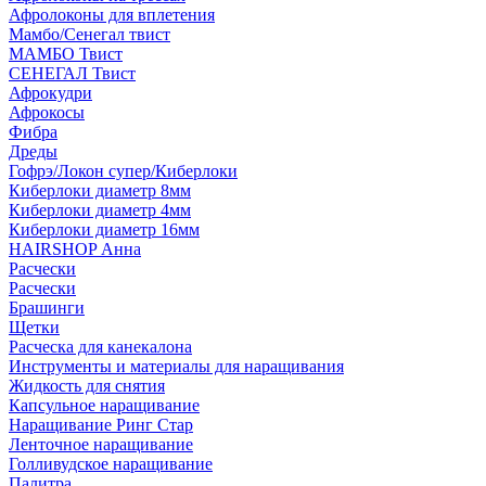
Афролоконы для вплетения
Мамбо/Сенегал твист
МАМБО Твист
СЕНЕГАЛ Твист
Афрокудри
Афрокосы
Фибра
Дреды
Гофрэ/Локон супер/Киберлоки
Киберлоки диаметр 8мм
Киберлоки диаметр 4мм
Киберлоки диаметр 16мм
HAIRSHOP Анна
Расчески
Расчески
Брашинги
Щетки
Расческа для канекалона
Инструменты и материалы для наращивания
Жидкость для снятия
Капсульное наращивание
Наращивание Ринг Стар
Ленточное наращивание
Голливудское наращивание
Палитра