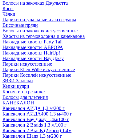
Волосы на заколках Джульетта
Косы
Чёлки
Парики натуральные и аксессуары
Височные пряди
Волосы на заколках искусственные
Хвосты из термоволокна и канекалона
Накладные хвосты Party Tail
Накладные хвосты АВРОРА
Накладные хвосты HairUp!
Накладные хвосты Вау Джау
Парики искусственные
Парики Ellen Wille искусственные
Парики Косплей искусственные
ЗИЗИ Заколки
Кепки кудри
Косички на резинке
Волосы для плетения
КАНЕКАЛОН
Канекалон АИДА 1,3 м/200 г
Канекалон АИДА400 1,3 м/400 г
Канекалон Вау Джау 1,4м/100 г
Канекалон 2 Braids 1,3 м/100 г
Канекалон 2 Braids (2 косы) 1.4м
Канекалон Шадэ 1,3 м/200 г