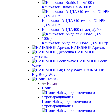
Канекалон Braids 1,4 м/100 г
Канекалон АИДА Объемное ГОФРЕ
1,3 м/200 г
Канекалон АИДА400 (2 метра)/400 г
Канекалон Аида Yaki Flow 1,3 м 100гр
HAIRSHOP Ариэль
HAIRSHOP
Джессика
HAIRSHOP Body
Wave
HAIRSHOP
Big Body Wave
Пони
Назад
Пони
Пони HairUp! для точечного
афронаращивания