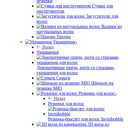
резинки
Сумки для
инструментов
Загустители для
волос
Валики из
натуральных волос
Прочее
Украшения
Назад
Украшения
Декоративные пряди, нити со стразами,
украшения для волос
Серьги
Шиньон на
резинке MIO
Резинки для волос
Назад
Резинки для волос
Резинка-браслет для волос Invisibobble
3D косы из