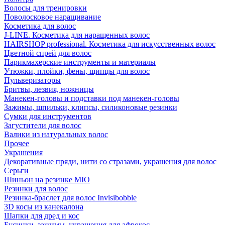
Волосы для тренировки
Поволосковое наращивание
Косметика для волос
J-LINE. Косметика для наращенных волос
HAIRSHOP professional. Косметика для искусственных волос
Цветной спрей для волос
Парикмахерские инструменты и материалы
Утюжки, плойки, фены, щипцы для волос
Пульверизаторы
Бритвы, лезвия, ножницы
Манекен-головы и подставки под манекен-головы
Зажимы, шпильки, клипсы, силиконовые резинки
Сумки для инструментов
Загустители для волос
Валики из натуральных волос
Прочее
Украшения
Декоративные пряди, нити со стразами, украшения для волос
Серьги
Шиньон на резинке MIO
Резинки для волос
Резинка-браслет для волос Invisibobble
3D косы из канекалона
Шапки для дред и кос
Бусинки, зажимы, украшения для афрокос