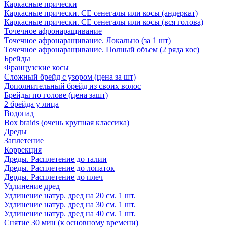
Каркасные прически
Каркасные прически. СЕ сенегалы или косы (андеркат)
Каркасные прически. СЕ сенегалы или косы (вся голова)
Точечное афронаращивание
Точечное афронаращивание. Локально (за 1 шт)
Точечное афронаращивание. Полный объем (2 ряда кос)
Брейды
Французские косы
Сложный брейд с узором (цена за шт)
Дополнительный брейд из своих волос
Брейды по голове (цена зашт)
2 брейда у лица
Водопад
Box braids (очень крупная классика)
Дреды
Заплетение
Коррекция
Дреды. Расплетение до талии
Дреды. Расплетение до лопаток
Дерды. Расплетение до плеч
Удлинение дред
Удлинение натур. дред на 20 см. 1 шт.
Удлинение натур. дред на 30 см. 1 шт.
Удлинение натур. дред на 40 см. 1 шт.
Снятие 30 мин (к основному времени)