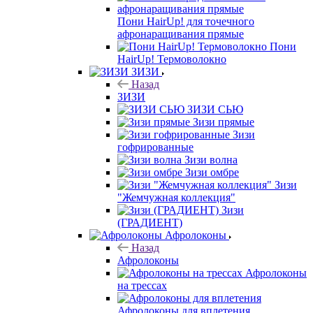
Пони HairUp! для точечного
афронаращивания прямые
Пони
HairUp! Термоволокно
ЗИЗИ
Назад
ЗИЗИ
ЗИЗИ СЬЮ
Зизи прямые
Зизи
гофрированные
Зизи волна
Зизи омбре
Зизи
"Жемчужная коллекция"
Зизи
(ГРАДИЕНТ)
Афролоконы
Назад
Афролоконы
Афролоконы
на трессах
Афролоконы для вплетения