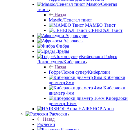
Мамбо/Сенегал
твист
Назад
Мамбо/Сенегал твист
МАМБО Твист
СЕНЕГАЛ Твист
Афрокудри
Афрокосы
Фибра
Дреды
Гофрэ/
Локон супер/Киберлоки
Назад
Гофрэ/Локон супер/Киберлоки
Киберлоки
диаметр 8мм
Киберлоки
диаметр 4мм
Киберлоки
диаметр 16мм
HAIRSHOP Анна
Расчески
Назад
Расчески
Расчески