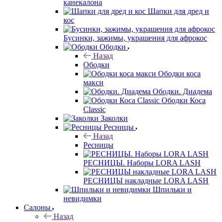
канекалона
Шапки для дред и
кос
Бусинки, зажимы, украшения для афрокос
Ободки
Назад
Ободки
Ободки коса
макси
Ободки. Диадема
Ободки Коса
Classic
Заколки
Ресницы
Назад
Ресницы
РЕСНИЦЫ. Наборы LORA LASH
РЕСНИЦЫ накладные LORA LASH
Шпильки и
невидимки
Салоны
Назад