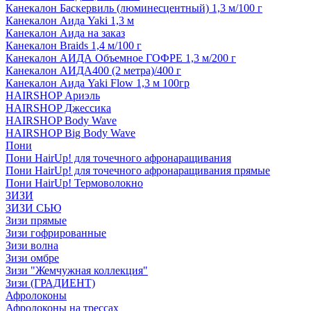
Канекалон Баскервиль (люминесцентный) 1,3 м/100 г
Канекалон Аида Yaki 1,3 м
Канекалон Аида на заказ
Канекалон Braids 1,4 м/100 г
Канекалон АИДА Объемное ГОФРЕ 1,3 м/200 г
Канекалон АИДА400 (2 метра)/400 г
Канекалон Аида Yaki Flow 1,3 м 100гр
HAIRSHOP Ариэль
HAIRSHOP Джессика
HAIRSHOP Body Wave
HAIRSHOP Big Body Wave
Пони
Пони HairUp! для точечного афронаращивания
Пони HairUp! для точечного афронаращивания прямые
Пони HairUp! Термоволокно
ЗИЗИ
ЗИЗИ СЬЮ
Зизи прямые
Зизи гофрированные
Зизи волна
Зизи омбре
Зизи "Жемчужная коллекция"
Зизи (ГРАДИЕНТ)
Афролоконы
Афролоконы на трессах