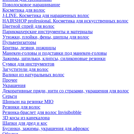
Поволосковое наращивание
Косметика для волос
J-LINE. Косметика для наращенных волос
HAIRSHOP professional. Косметика для искусственных волос
Цветной спрей для волос
Парикмахерские инструменты и материалы
Утюжки, плойки, фены, щипцы для волос
Пульверизаторы
Бритвы, лезвия, ножницы
Манекен-головы и подставки под манекен-головы
Зажимы, шпильки, клипсы, силиконовые резинки
Сумки для инструментов
Загустители для волос
Валики из натуральных волос
Прочее
Украшения
Декоративные пряди, нити со стразами, украшения для волос
Серьги
Шиньон на резинке MIO
Резинки для волос
Резинка-браслет для волос Invisibobble
3D косы из канекалона
Шапки для дред и кос
Бусинки, зажимы, украшения для афрокос
Ободки