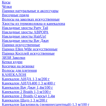
Косы
Чёлки
Парики натуральные и аксессуары
Височные пряди
Волосы на заколках искусственные
Хвосты из термоволокна и канекалона
Накладные хвосты Party Tail
Накладные хвосты АВРОРА
Накладные хвосты HairUp!
Накладные хвосты Вау Джау
Парики искусственные
Парики Ellen Wille искусственные
Парики Косплей искусственные
ЗИЗИ Заколки
Кепки кудри
Косички на резинке
Волосы для плетения
КАНЕКАЛОН
Канекалон АИДА 1,3 м/200 г
Канекалон АИДА400 1,3 м/400 г
Канекалон Вау Джау 1,4м/100 г
Канекалон 2 Braids 1,3 м/100 г
Канекалон 2 Braids (2 косы) 1.4м
Канекалон Шадэ 1,3 м/200 г
Канекалон Баскервиль (люминесцентный) 1,3 м/100 г