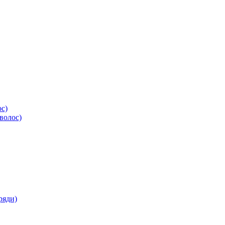
ос)
волос)
ряди)