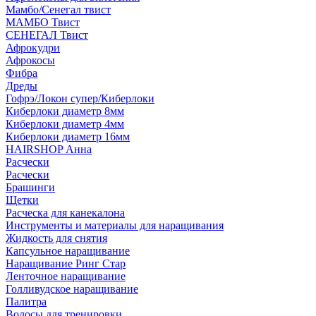
Мамбо/Сенегал твист
МАМБО Твист
СЕНЕГАЛ Твист
Афрокудри
Афрокосы
Фибра
Дреды
Гофрэ/Локон супер/Киберлоки
Киберлоки диаметр 8мм
Киберлоки диаметр 4мм
Киберлоки диаметр 16мм
HAIRSHOP Анна
Расчески
Расчески
Брашинги
Щетки
Расческа для канекалона
Инструменты и материалы для наращивания
Жидкость для снятия
Капсульное наращивание
Наращивание Ринг Стар
Ленточное наращивание
Голливудское наращивание
Палитра
Волосы для тренировки