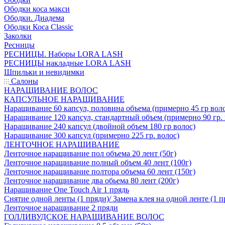
Ободки коса макси
Ободки. Диадема
Ободки Коса Classic
Заколки
Ресницы
РЕСНИЦЫ. Наборы LORA LASH
РЕСНИЦЫ накладные LORA LASH
Шпильки и невидимки
Салоны
НАРАЩИВАНИЕ ВОЛОС
КАПСУЛЬНОЕ НАРАЩИВАНИЕ
Наращивание 60 капсул, половина объема (примерно 45 гр вол
Наращивание 120 капсул, стандартный объем (примерно 90 гр. 
Наращивание 240 капсул (двойной объем 180 гр волос)
Наращивание 300 капсул (примерно 225 гр. волос)
ЛЕНТОЧНОЕ НАРАЩИВАНИЕ
Ленточное наращивание пол объема 20 лент (50г)
Ленточное наращивание полный объем 40 лент (100г)
Ленточное наращивание полтора объема 60 лент (150г)
Ленточное наращивание два обьема 80 лент (200г)
Наращивание One Touch Air 1 прядь
Снятие одной ленты (1 пряди)/ Замена клея на одной ленте (1 п
Ленточное наращивание 2 пряди
ГОЛЛИВУДСКОЕ НАРАЩИВАНИЕ ВОЛОС