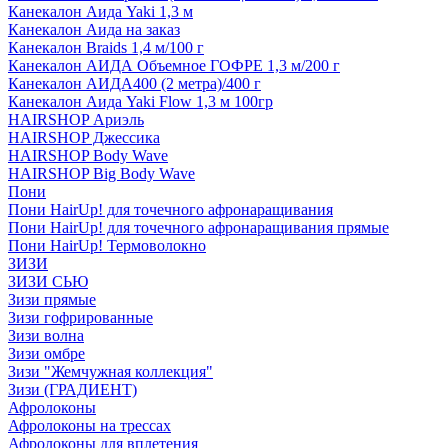
Канекалон Аида Yaki 1,3 м
Канекалон Аида на заказ
Канекалон Braids 1,4 м/100 г
Канекалон АИДА Объемное ГОФРЕ 1,3 м/200 г
Канекалон АИДА400 (2 метра)/400 г
Канекалон Аида Yaki Flow 1,3 м 100гр
HAIRSHOP Ариэль
HAIRSHOP Джессика
HAIRSHOP Body Wave
HAIRSHOP Big Body Wave
Пони
Пони HairUp! для точечного афронаращивания
Пони HairUp! для точечного афронаращивания прямые
Пони HairUp! Термоволокно
ЗИЗИ
ЗИЗИ СЬЮ
Зизи прямые
Зизи гофрированные
Зизи волна
Зизи омбре
Зизи "Жемчужная коллекция"
Зизи (ГРАДИЕНТ)
Афролоконы
Афролоконы на трессах
Афролоконы для вплетения