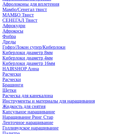
Афролоконы для вплетения
Мамбо/Сенегал твист
МАМБО Твист
СЕНЕГАЛ Твист
Афрокудри
Афрокосы
Фибра
Дреды
Гофрэ/Локон супер/Киберлоки
Киберлоки диаметр 8мм
Киберлоки диаметр 4мм
Киберлоки диаметр 16мм
HAIRSHOP Анна
Расчески
Расчески
Брашинги
Щетки
Расческа для канекалона
Инструменты и материалы для наращивания
Жидкость для снятия
Капсульное наращивание
Наращивание Ринг Стар
Ленточное наращивание
Голливудское наращивание
Палитра