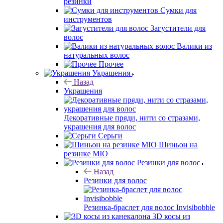
резинки
Сумки для
инструментов
Загустители для
волос
Валики из
натуральных волос
Прочее
Украшения
Назад
Украшения
Декоративные пряди, нити со стразами,
украшения для волос
Серьги
Шиньон на
резинке MIO
Резинки для волос
Назад
Резинки для волос
Резинка-браслет для волос Invisibobble
3D косы из