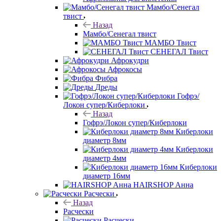
Мамбо/Сенегал
твист
Назад
Мамбо/Сенегал твист
МАМБО Твист
СЕНЕГАЛ Твист
Афрокудри
Афрокосы
Фибра
Дреды
Гофрэ/
Локон супер/Киберлоки
Назад
Гофрэ/Локон супер/Киберлоки
Киберлоки
диаметр 8мм
Киберлоки
диаметр 4мм
Киберлоки
диаметр 16мм
HAIRSHOP Анна
Расчески
Назад
Расчески
Расчески