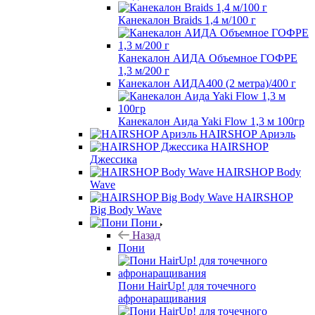
Канекалон Braids 1,4 м/100 г
Канекалон АИДА Объемное ГОФРЕ
1,3 м/200 г
Канекалон АИДА400 (2 метра)/400 г
Канекалон Аида Yaki Flow 1,3 м 100гр
HAIRSHOP Ариэль
HAIRSHOP
Джессика
HAIRSHOP Body
Wave
HAIRSHOP
Big Body Wave
Пони
Назад
Пони
Пони HairUp! для точечного
афронаращивания