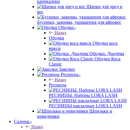
канекалона
Шапки для дред и
кос
Бусинки, зажимы, украшения для афрокос
Ободки
Назад
Ободки
Ободки коса
макси
Ободки. Диадема
Ободки Коса
Classic
Заколки
Ресницы
Назад
Ресницы
РЕСНИЦЫ. Наборы LORA LASH
РЕСНИЦЫ накладные LORA LASH
Шпильки и
невидимки
Салоны
Назад