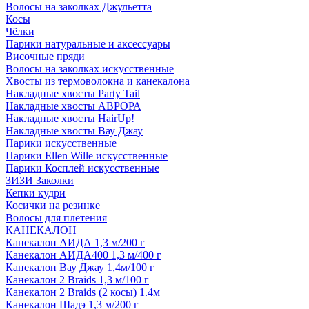
Волосы на заколках Джульетта
Косы
Чёлки
Парики натуральные и аксессуары
Височные пряди
Волосы на заколках искусственные
Хвосты из термоволокна и канекалона
Накладные хвосты Party Tail
Накладные хвосты АВРОРА
Накладные хвосты HairUp!
Накладные хвосты Вау Джау
Парики искусственные
Парики Ellen Wille искусственные
Парики Косплей искусственные
ЗИЗИ Заколки
Кепки кудри
Косички на резинке
Волосы для плетения
КАНЕКАЛОН
Канекалон АИДА 1,3 м/200 г
Канекалон АИДА400 1,3 м/400 г
Канекалон Вау Джау 1,4м/100 г
Канекалон 2 Braids 1,3 м/100 г
Канекалон 2 Braids (2 косы) 1.4м
Канекалон Шадэ 1,3 м/200 г