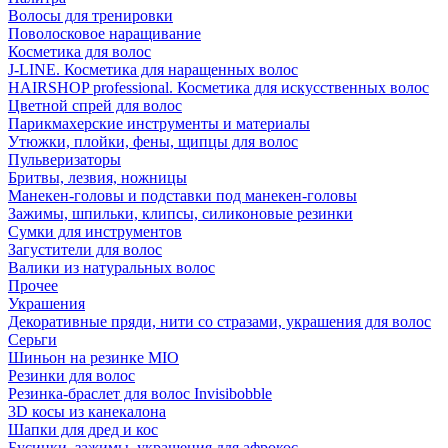
Волосы для тренировки
Поволосковое наращивание
Косметика для волос
J-LINE. Косметика для наращенных волос
HAIRSHOP professional. Косметика для искусственных волос
Цветной спрей для волос
Парикмахерские инструменты и материалы
Утюжки, плойки, фены, щипцы для волос
Пульверизаторы
Бритвы, лезвия, ножницы
Манекен-головы и подставки под манекен-головы
Зажимы, шпильки, клипсы, силиконовые резинки
Сумки для инструментов
Загустители для волос
Валики из натуральных волос
Прочее
Украшения
Декоративные пряди, нити со стразами, украшения для волос
Серьги
Шиньон на резинке MIO
Резинки для волос
Резинка-браслет для волос Invisibobble
3D косы из канекалона
Шапки для дред и кос
Бусинки, зажимы, украшения для афрокос