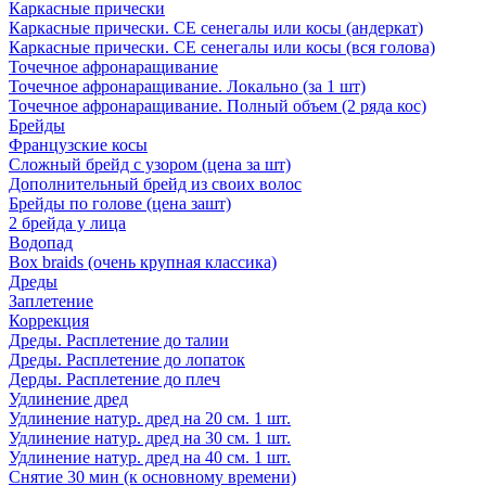
Каркасные прически
Каркасные прически. СЕ сенегалы или косы (андеркат)
Каркасные прически. СЕ сенегалы или косы (вся голова)
Точечное афронаращивание
Точечное афронаращивание. Локально (за 1 шт)
Точечное афронаращивание. Полный объем (2 ряда кос)
Брейды
Французские косы
Сложный брейд с узором (цена за шт)
Дополнительный брейд из своих волос
Брейды по голове (цена зашт)
2 брейда у лица
Водопад
Box braids (очень крупная классика)
Дреды
Заплетение
Коррекция
Дреды. Расплетение до талии
Дреды. Расплетение до лопаток
Дерды. Расплетение до плеч
Удлинение дред
Удлинение натур. дред на 20 см. 1 шт.
Удлинение натур. дред на 30 см. 1 шт.
Удлинение натур. дред на 40 см. 1 шт.
Снятие 30 мин (к основному времени)