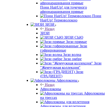
Пони HairUp! для точечного
афронаращивания прямые
Пони
HairUp! Термоволокно
ЗИЗИ
Назад
ЗИЗИ
ЗИЗИ СЬЮ
Зизи прямые
Зизи
гофрированные
Зизи волна
Зизи омбре
Зизи
"Жемчужная коллекция"
Зизи
(ГРАДИЕНТ)
Афролоконы
Назад
Афролоконы
Афролоконы
на трессах
Афролоконы для вплетения