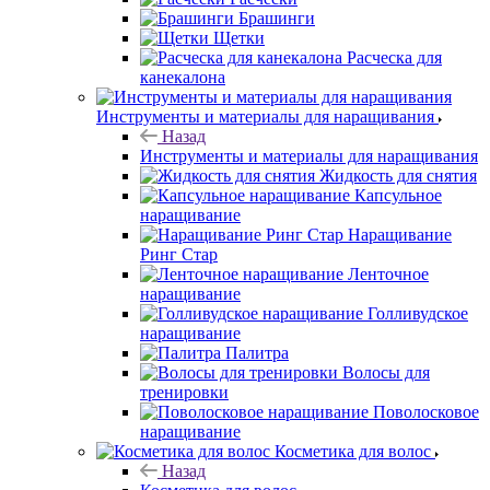
Брашинги
Щетки
Расческа для
канекалона
Инструменты и материалы для наращивания
Назад
Инструменты и материалы для наращивания
Жидкость для снятия
Капсульное
наращивание
Наращивание
Ринг Стар
Ленточное
наращивание
Голливудское
наращивание
Палитра
Волосы для
тренировки
Поволосковое
наращивание
Косметика для волос
Назад