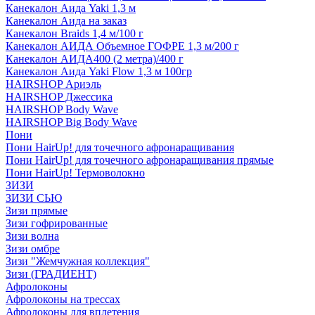
Канекалон Аида Yaki 1,3 м
Канекалон Аида на заказ
Канекалон Braids 1,4 м/100 г
Канекалон АИДА Объемное ГОФРЕ 1,3 м/200 г
Канекалон АИДА400 (2 метра)/400 г
Канекалон Аида Yaki Flow 1,3 м 100гр
HAIRSHOP Ариэль
HAIRSHOP Джессика
HAIRSHOP Body Wave
HAIRSHOP Big Body Wave
Пони
Пони HairUp! для точечного афронаращивания
Пони HairUp! для точечного афронаращивания прямые
Пони HairUp! Термоволокно
ЗИЗИ
ЗИЗИ СЬЮ
Зизи прямые
Зизи гофрированные
Зизи волна
Зизи омбре
Зизи "Жемчужная коллекция"
Зизи (ГРАДИЕНТ)
Афролоконы
Афролоконы на трессах
Афролоконы для вплетения