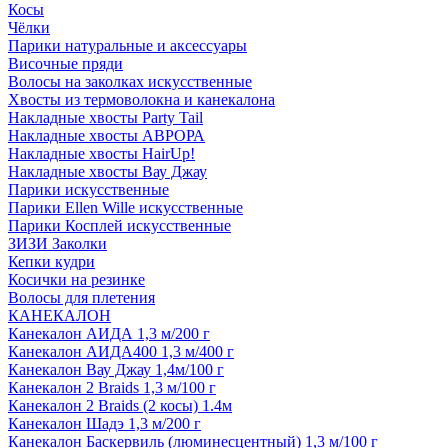
Косы
Чёлки
Парики натуральные и аксессуары
Височные пряди
Волосы на заколках искусственные
Хвосты из термоволокна и канекалона
Накладные хвосты Party Tail
Накладные хвосты АВРОРА
Накладные хвосты HairUp!
Накладные хвосты Вау Джау
Парики искусственные
Парики Ellen Wille искусственные
Парики Косплей искусственные
ЗИЗИ Заколки
Кепки кудри
Косички на резинке
Волосы для плетения
КАНЕКАЛОН
Канекалон АИДА 1,3 м/200 г
Канекалон АИДА400 1,3 м/400 г
Канекалон Вау Джау 1,4м/100 г
Канекалон 2 Braids 1,3 м/100 г
Канекалон 2 Braids (2 косы) 1.4м
Канекалон Шадэ 1,3 м/200 г
Канекалон Баскервиль (люминесцентный) 1,3 м/100 г