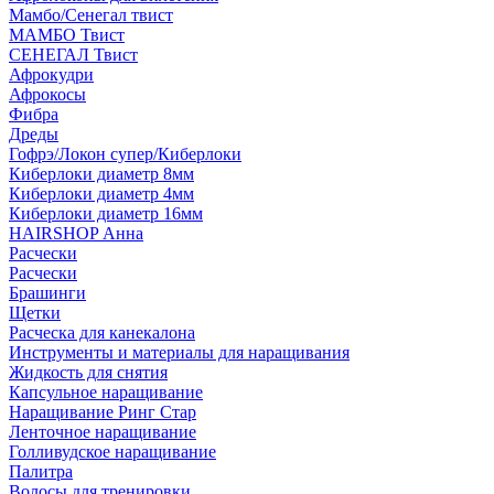
Мамбо/Сенегал твист
МАМБО Твист
СЕНЕГАЛ Твист
Афрокудри
Афрокосы
Фибра
Дреды
Гофрэ/Локон супер/Киберлоки
Киберлоки диаметр 8мм
Киберлоки диаметр 4мм
Киберлоки диаметр 16мм
HAIRSHOP Анна
Расчески
Расчески
Брашинги
Щетки
Расческа для канекалона
Инструменты и материалы для наращивания
Жидкость для снятия
Капсульное наращивание
Наращивание Ринг Стар
Ленточное наращивание
Голливудское наращивание
Палитра
Волосы для тренировки