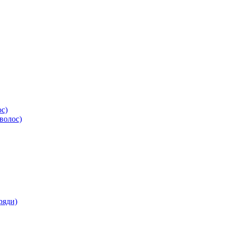
ос)
волос)
ряди)