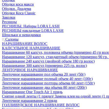
Ободки коса макси
Ободки. Диадема
Ободки Коса Classic
Заколки
Ресницы
РЕСНИЦЫ. Наборы LORA LASH
РЕСНИЦЫ накладные LORA LASH
Шпильки и невидимки
Салоны
НАРАЩИВАНИЕ ВОЛОС
КАПСУЛЬНОЕ НАРАЩИВАНИЕ
Наращивание 60 капсул, половина объема (примерно 45 гр вол
Наращивание 120 капсул, стандартный объем (примерно 90 гр. 
Наращивание 240 капсул (двойной объем 180 гр волос)
Наращивание 300 капсул (примерно 225 гр. волос)
ЛЕНТОЧНОЕ НАРАЩИВАНИЕ
Ленточное наращивание пол объема 20 лент (50г)
Ленточное наращивание полный объем 40 лент (100г)
Ленточное наращивание полтора объема 60 лент (150г)
Ленточное наращивание два обьема 80 лент (200г)
Наращивание One Touch Air 1 прядь
Снятие одной ленты (1 пряди)/ Замена клея на одной ленте (1 п
Ленточное наращивание 2 пряди
ГОЛЛИВУДСКОЕ НАРАЩИВАНИЕ ВОЛОС