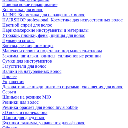
Поволосковое наращивание
Косметика для волос
J-LINE. Косметика для наращенных волос
HAIRSHOP professional. Косметика для искусственных волос
Цветной спрей для волос
Парикмахерские инструменты и материалы
Утюжки, плойки, фены, щипцы для волос
Пульверизаторы
Бритвы, лезвия, ножницы
Манекен-головы и подставки под манекен-головы
Зажимы, шпильки, клипсы, силиконовые резинки
Сумки для инструментов
Загустители для волос
Валики из натуральных волос
Прочее
Украшения
Декоративные пряди, нити со стразами, украшения для волос
Серьги
Шиньон на резинке MIO
Резинки для волос
Резинка-браслет для волос Invisibobble
3D косы из канекалона
Шапки для дред и кос
Бусинки, зажимы, украшения для афрокос
Ободки