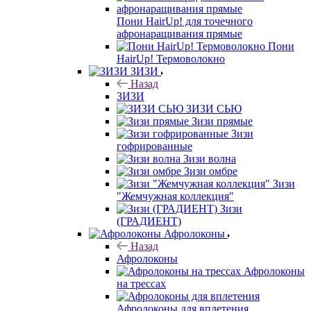
Пони HairUp! для точечного
афронаращивания прямые
Пони
HairUp! Термоволокно
ЗИЗИ
Назад
ЗИЗИ
ЗИЗИ СЬЮ
Зизи прямые
Зизи
гофрированные
Зизи волна
Зизи омбре
Зизи
"Жемчужная коллекция"
Зизи
(ГРАДИЕНТ)
Афролоконы
Назад
Афролоконы
Афролоконы
на трессах
Афролоконы для вплетения