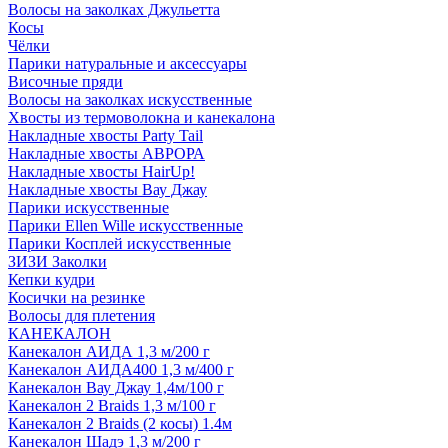
Волосы на заколках Джульетта
Косы
Чёлки
Парики натуральные и аксессуары
Височные пряди
Волосы на заколках искусственные
Хвосты из термоволокна и канекалона
Накладные хвосты Party Tail
Накладные хвосты АВРОРА
Накладные хвосты HairUp!
Накладные хвосты Вау Джау
Парики искусственные
Парики Ellen Wille искусственные
Парики Косплей искусственные
ЗИЗИ Заколки
Кепки кудри
Косички на резинке
Волосы для плетения
КАНЕКАЛОН
Канекалон АИДА 1,3 м/200 г
Канекалон АИДА400 1,3 м/400 г
Канекалон Вау Джау 1,4м/100 г
Канекалон 2 Braids 1,3 м/100 г
Канекалон 2 Braids (2 косы) 1.4м
Канекалон Шадэ 1,3 м/200 г