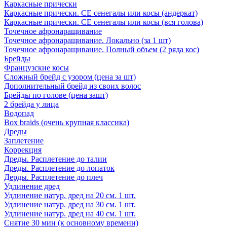
Каркасные прически
Каркасные прически. СЕ сенегалы или косы (андеркат)
Каркасные прически. СЕ сенегалы или косы (вся голова)
Точечное афронаращивание
Точечное афронаращивание. Локально (за 1 шт)
Точечное афронаращивание. Полный объем (2 ряда кос)
Брейды
Французские косы
Сложный брейд с узором (цена за шт)
Дополнительный брейд из своих волос
Брейды по голове (цена зашт)
2 брейда у лица
Водопад
Box braids (очень крупная классика)
Дреды
Заплетение
Коррекция
Дреды. Расплетение до талии
Дреды. Расплетение до лопаток
Дерды. Расплетение до плеч
Удлинение дред
Удлинение натур. дред на 20 см. 1 шт.
Удлинение натур. дред на 30 см. 1 шт.
Удлинение натур. дред на 40 см. 1 шт.
Снятие 30 мин (к основному времени)