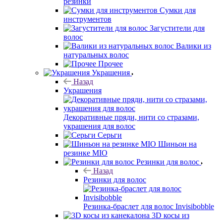
резинки
Сумки для
инструментов
Загустители для
волос
Валики из
натуральных волос
Прочее
Украшения
Назад
Украшения
Декоративные пряди, нити со стразами,
украшения для волос
Серьги
Шиньон на
резинке MIO
Резинки для волос
Назад
Резинки для волос
Резинка-браслет для волос Invisibobble
3D косы из