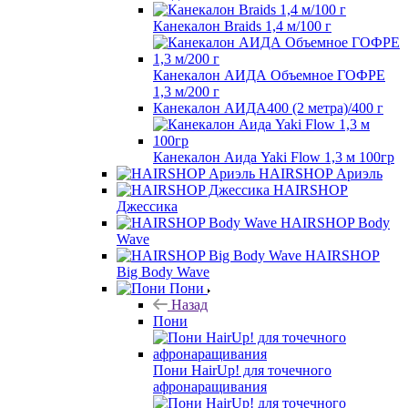
Канекалон Braids 1,4 м/100 г
Канекалон АИДА Объемное ГОФРЕ
1,3 м/200 г
Канекалон АИДА400 (2 метра)/400 г
Канекалон Аида Yaki Flow 1,3 м 100гр
HAIRSHOP Ариэль
HAIRSHOP
Джессика
HAIRSHOP Body
Wave
HAIRSHOP
Big Body Wave
Пони
Назад
Пони
Пони HairUp! для точечного
афронаращивания