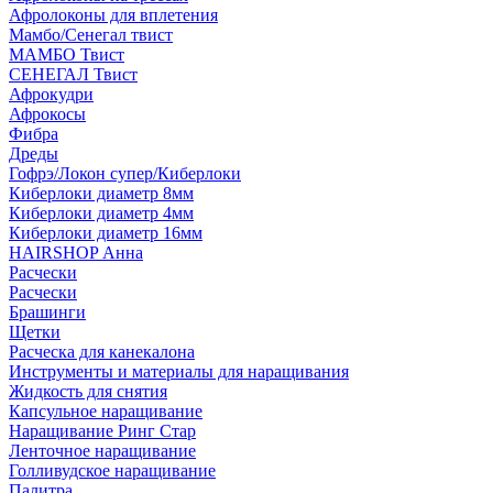
Афролоконы для вплетения
Мамбо/Сенегал твист
МАМБО Твист
СЕНЕГАЛ Твист
Афрокудри
Афрокосы
Фибра
Дреды
Гофрэ/Локон супер/Киберлоки
Киберлоки диаметр 8мм
Киберлоки диаметр 4мм
Киберлоки диаметр 16мм
HAIRSHOP Анна
Расчески
Расчески
Брашинги
Щетки
Расческа для канекалона
Инструменты и материалы для наращивания
Жидкость для снятия
Капсульное наращивание
Наращивание Ринг Стар
Ленточное наращивание
Голливудское наращивание
Палитра