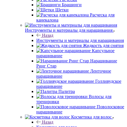
Брашинги
Щетки
Расческа для
канекалона
Инструменты и материалы для наращивания
Назад
Инструменты и материалы для наращивания
Жидкость для снятия
Капсульное
наращивание
Наращивание
Ринг Стар
Ленточное
наращивание
Голливудское
наращивание
Палитра
Волосы для
тренировки
Поволосковое
наращивание
Косметика для волос
Назад