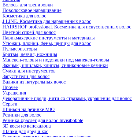
Волосы для тренировки
Поволосковое наращивание
Косметика для волос
J-LINE. Косметика для наращенных волос
HAIRSHOP professional. Косметика для искусственных волос
Цветной спрей для волос
Парикмахерские инструменты и материалы
Утюжки, плойки, фены, щипцы для волос
Пульверизаторы
Бритвы, лезвия, ножницы
Манекен-головы и подставки под манекен-головы
Зажимы, шпильки, клипсы, силиконовые резинки
Сумки для инструментов
Загустители для волос
Валики из натуральных волос
Прочее
Украшения
Декоративные пряди, нити со стразами, украшения для волос
Серьги
Шиньон на резинке MIO
Резинки для волос
Резинка-браслет для волос Invisibobble
3D косы из канекалона
Шапки для дред и кос
Бусинки, зажимы, украшения для афрокос