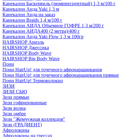
Канекалон Баскервиль (люминесцентный) 1,3 м/100 г
Канекалон Аида Yaki 1,3 м
Канекалон Аида на заказ
Канекалон Braids 1,4 м/100 г
Канекалон АИДА Объемное ГОФРЕ 1,3 м/200 г
Канекалон АИДА400 (2 метра)/400 г
Канекалон Аида Yaki Flow 1,3 м 100гр
HAIRSHOP Ариэль
HAIRSHOP Джессика
HAIRSHOP Body Wave
HAIRSHOP Big Body Wave
Пони
Пони HairUp! для точечного афронаращивания
Пони HairUp! для точечного афронаращивания прямые
Пони HairUp! Термоволокно
ЗИЗИ
ЗИЗИ СЬЮ
Зизи прямые
Зизи гофрированные
Зизи волна
Зизи омбре
Зизи "Жемчужная коллекция"
Зизи (ГРАДИЕНТ)
Афролоконы
Афролоконы на трессах