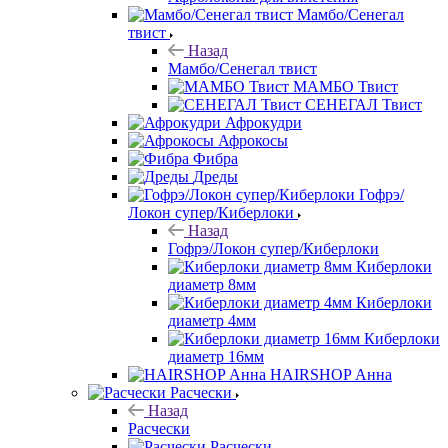
Мамбо/Сенегал
твист
Назад
Мамбо/Сенегал твист
МАМБО Твист
СЕНЕГАЛ Твист
Афрокудри
Афрокосы
Фибра
Дреды
Гофрэ/
Локон супер/Киберлоки
Назад
Гофрэ/Локон супер/Киберлоки
Киберлоки
диаметр 8мм
Киберлоки
диаметр 4мм
Киберлоки
диаметр 16мм
HAIRSHOP Анна
Расчески
Назад
Расчески
Расчески