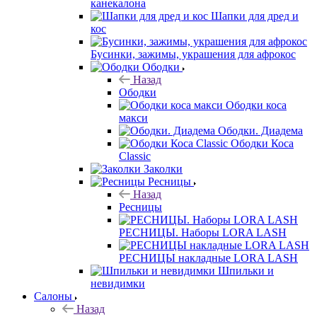
канекалона
Шапки для дред и
кос
Бусинки, зажимы, украшения для афрокос
Ободки
Назад
Ободки
Ободки коса
макси
Ободки. Диадема
Ободки Коса
Classic
Заколки
Ресницы
Назад
Ресницы
РЕСНИЦЫ. Наборы LORA LASH
РЕСНИЦЫ накладные LORA LASH
Шпильки и
невидимки
Салоны
Назад