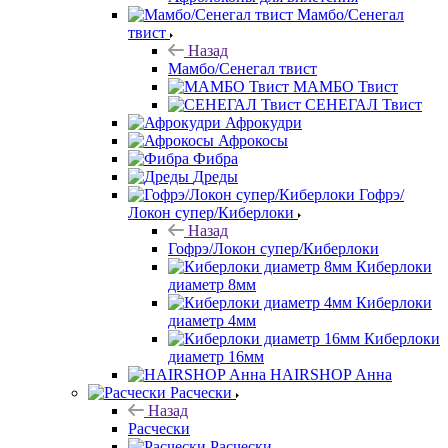
Мамбо/Сенегал
твист
Назад
Мамбо/Сенегал твист
МАМБО Твист
СЕНЕГАЛ Твист
Афрокудри
Афрокосы
Фибра
Дреды
Гофрэ/
Локон супер/Киберлоки
Назад
Гофрэ/Локон супер/Киберлоки
Киберлоки
диаметр 8мм
Киберлоки
диаметр 4мм
Киберлоки
диаметр 16мм
HAIRSHOP Анна
Расчески
Назад
Расчески
Расчески