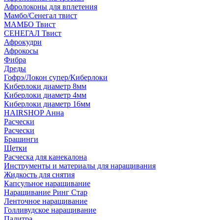
Афролоконы для вплетения
Мамбо/Сенегал твист
МАМБО Твист
СЕНЕГАЛ Твист
Афрокудри
Афрокосы
Фибра
Дреды
Гофрэ/Локон супер/Киберлоки
Киберлоки диаметр 8мм
Киберлоки диаметр 4мм
Киберлоки диаметр 16мм
HAIRSHOP Анна
Расчески
Расчески
Брашинги
Щетки
Расческа для канекалона
Инструменты и материалы для наращивания
Жидкость для снятия
Капсульное наращивание
Наращивание Ринг Стар
Ленточное наращивание
Голливудское наращивание
Палитра