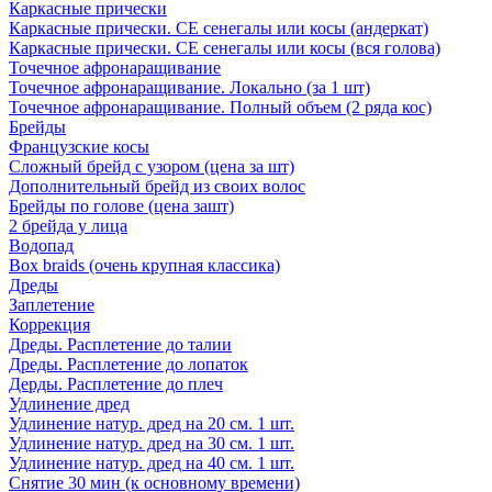
Каркасные прически
Каркасные прически. СЕ сенегалы или косы (андеркат)
Каркасные прически. СЕ сенегалы или косы (вся голова)
Точечное афронаращивание
Точечное афронаращивание. Локально (за 1 шт)
Точечное афронаращивание. Полный объем (2 ряда кос)
Брейды
Французские косы
Сложный брейд с узором (цена за шт)
Дополнительный брейд из своих волос
Брейды по голове (цена зашт)
2 брейда у лица
Водопад
Box braids (очень крупная классика)
Дреды
Заплетение
Коррекция
Дреды. Расплетение до талии
Дреды. Расплетение до лопаток
Дерды. Расплетение до плеч
Удлинение дред
Удлинение натур. дред на 20 см. 1 шт.
Удлинение натур. дред на 30 см. 1 шт.
Удлинение натур. дред на 40 см. 1 шт.
Снятие 30 мин (к основному времени)