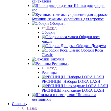
канекалона
Шапки для дред и
кос
Бусинки, зажимы, украшения для афрокос
Ободки
Назад
Ободки
Ободки коса
макси
Ободки. Диадема
Ободки Коса
Classic
Заколки
Ресницы
Назад
Ресницы
РЕСНИЦЫ. Наборы LORA LASH
РЕСНИЦЫ накладные LORA LASH
Шпильки и
невидимки
Салоны
Назад