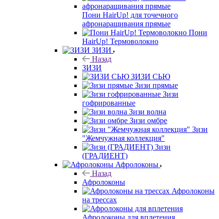
Пони HairUp! для точечного
афронаращивания прямые
Пони
HairUp! Термоволокно
ЗИЗИ
Назад
ЗИЗИ
ЗИЗИ СЬЮ
Зизи прямые
Зизи
гофрированные
Зизи волна
Зизи омбре
Зизи
"Жемчужная коллекция"
Зизи
(ГРАДИЕНТ)
Афролоконы
Назад
Афролоконы
Афролоконы
на трессах
Афролоконы для вплетения