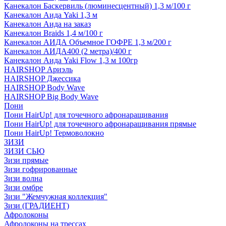
Канекалон Баскервиль (люминесцентный) 1,3 м/100 г
Канекалон Аида Yaki 1,3 м
Канекалон Аида на заказ
Канекалон Braids 1,4 м/100 г
Канекалон АИДА Объемное ГОФРЕ 1,3 м/200 г
Канекалон АИДА400 (2 метра)/400 г
Канекалон Аида Yaki Flow 1,3 м 100гр
HAIRSHOP Ариэль
HAIRSHOP Джессика
HAIRSHOP Body Wave
HAIRSHOP Big Body Wave
Пони
Пони HairUp! для точечного афронаращивания
Пони HairUp! для точечного афронаращивания прямые
Пони HairUp! Термоволокно
ЗИЗИ
ЗИЗИ СЬЮ
Зизи прямые
Зизи гофрированные
Зизи волна
Зизи омбре
Зизи "Жемчужная коллекция"
Зизи (ГРАДИЕНТ)
Афролоконы
Афролоконы на трессах