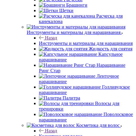
Брашинги
Щетки
Расческа для
канекалона
Инструменты и материалы для наращивания
Назад
Инструменты и материалы для наращивания
Жидкость для снятия
Капсульное
наращивание
Наращивание
Ринг Стар
Ленточное
наращивание
Голливудское
наращивание
Палитра
Волосы для
тренировки
Поволосковое
наращивание
Косметика для волос
Назад