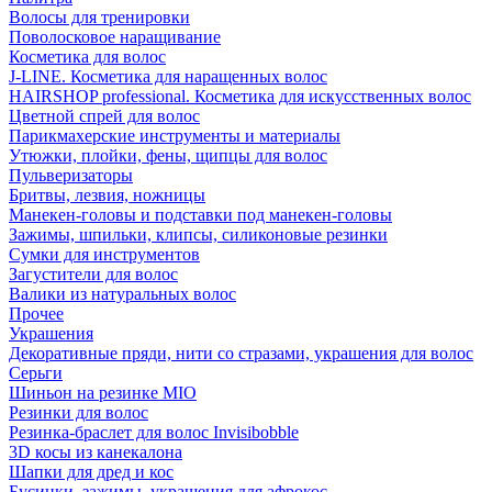
Волосы для тренировки
Поволосковое наращивание
Косметика для волос
J-LINE. Косметика для наращенных волос
HAIRSHOP professional. Косметика для искусственных волос
Цветной спрей для волос
Парикмахерские инструменты и материалы
Утюжки, плойки, фены, щипцы для волос
Пульверизаторы
Бритвы, лезвия, ножницы
Манекен-головы и подставки под манекен-головы
Зажимы, шпильки, клипсы, силиконовые резинки
Сумки для инструментов
Загустители для волос
Валики из натуральных волос
Прочее
Украшения
Декоративные пряди, нити со стразами, украшения для волос
Серьги
Шиньон на резинке MIO
Резинки для волос
Резинка-браслет для волос Invisibobble
3D косы из канекалона
Шапки для дред и кос
Бусинки, зажимы, украшения для афрокос