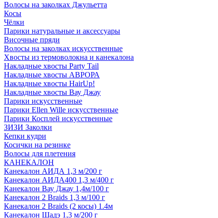
Волосы на заколках Джульетта
Косы
Чёлки
Парики натуральные и аксессуары
Височные пряди
Волосы на заколках искусственные
Хвосты из термоволокна и канекалона
Накладные хвосты Party Tail
Накладные хвосты АВРОРА
Накладные хвосты HairUp!
Накладные хвосты Вау Джау
Парики искусственные
Парики Ellen Wille искусственные
Парики Косплей искусственные
ЗИЗИ Заколки
Кепки кудри
Косички на резинке
Волосы для плетения
КАНЕКАЛОН
Канекалон АИДА 1,3 м/200 г
Канекалон АИДА400 1,3 м/400 г
Канекалон Вау Джау 1,4м/100 г
Канекалон 2 Braids 1,3 м/100 г
Канекалон 2 Braids (2 косы) 1.4м
Канекалон Шадэ 1,3 м/200 г