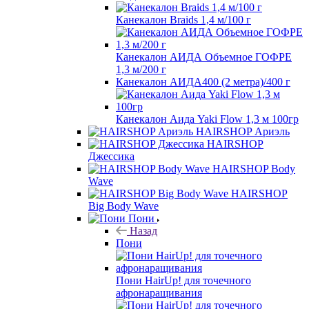
Канекалон Braids 1,4 м/100 г
Канекалон АИДА Объемное ГОФРЕ
1,3 м/200 г
Канекалон АИДА400 (2 метра)/400 г
Канекалон Аида Yaki Flow 1,3 м 100гр
HAIRSHOP Ариэль
HAIRSHOP
Джессика
HAIRSHOP Body
Wave
HAIRSHOP
Big Body Wave
Пони
Назад
Пони
Пони HairUp! для точечного
афронаращивания