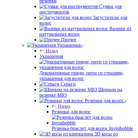
резинки
Сумки для
инструментов
Загустители для
волос
Валики из
натуральных волос
Прочее
Украшения
Назад
Украшения
Декоративные пряди, нити со стразами,
украшения для волос
Серьги
Шиньон на
резинке MIO
Резинки для волос
Назад
Резинки для волос
Резинка-браслет для волос Invisibobble
3D косы из