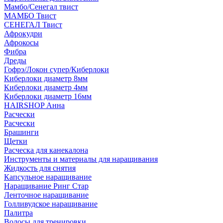
Мамбо/Сенегал твист
МАМБО Твист
СЕНЕГАЛ Твист
Афрокудри
Афрокосы
Фибра
Дреды
Гофрэ/Локон супер/Киберлоки
Киберлоки диаметр 8мм
Киберлоки диаметр 4мм
Киберлоки диаметр 16мм
HAIRSHOP Анна
Расчески
Расчески
Брашинги
Щетки
Расческа для канекалона
Инструменты и материалы для наращивания
Жидкость для снятия
Капсульное наращивание
Наращивание Ринг Стар
Ленточное наращивание
Голливудское наращивание
Палитра
Волосы для тренировки