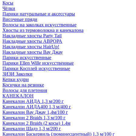
Косы
Чёлки
Парики натуральные и аксессуары
Височные пряди
Волосы на заколках искусственные
Хвосты из термоволокна и канекалона
Накладные хвосты Party Tail
Накладные хвосты АВРОРА
Накладные хвосты HairUp!
Накладные хвосты Вау Джау
Парики искусственные
Парики Ellen Wille искусственные
Парики Косплей искусственные
ЗИЗИ Заколки
Кепки кудри
Косички на резинке
Волосы для плетения
КАНЕКАЛОН
Канекалон АИДА 1,3 м/200 г
Канекалон АИДА400 1,3 м/400 г
Канекалон Вау Джау 1,4м/100 г
Канекалон 2 Braids 1,3 м/100 г
Канекалон 2 Braids (2 косы) 1.4м
Канекалон Шадэ 1,3 м/200 г
Канекалон Баскервиль (люминесцентный) 1,3 м/100 г