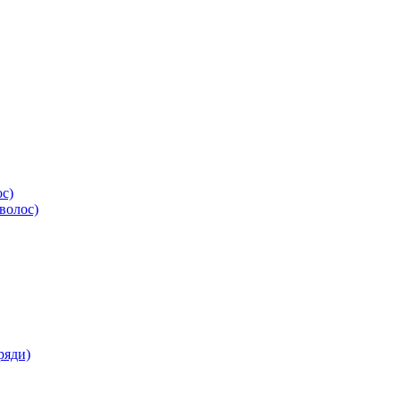
ос)
волос)
ряди)