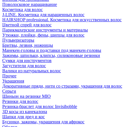
Поволосковое наращивание
Косметика для волос
J-LINE. Косметика для наращенных волос
HAIRSHOP professional. Косметика для искусственных волос
Цветной спрей для волос
Парикмахерские инструменты и материалы
Утюжки, плойки, фены, щипцы для волос
Пульверизаторы
Бритвы, лезвия, ножницы
Манекен-головы и подставки под манекен-головы
Зажимы, шпильки, клипсы, силиконовые резинки
Сумки для инструментов
Загустители для волос
Валики из натуральных волос
Прочее
Украшения
Декоративные пряди, нити со стразами, украшения для волос
Серьги
Шиньон на резинке MIO
Резинки для волос
Резинка-браслет для волос Invisibobble
3D косы из канекалона
Шапки для дред и кос
Бусинки, зажимы, украшения для афрокос
Ободки