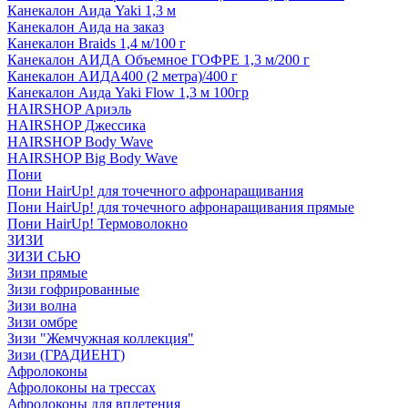
Канекалон Аида Yaki 1,3 м
Канекалон Аида на заказ
Канекалон Braids 1,4 м/100 г
Канекалон АИДА Объемное ГОФРЕ 1,3 м/200 г
Канекалон АИДА400 (2 метра)/400 г
Канекалон Аида Yaki Flow 1,3 м 100гр
HAIRSHOP Ариэль
HAIRSHOP Джессика
HAIRSHOP Body Wave
HAIRSHOP Big Body Wave
Пони
Пони HairUp! для точечного афронаращивания
Пони HairUp! для точечного афронаращивания прямые
Пони HairUp! Термоволокно
ЗИЗИ
ЗИЗИ СЬЮ
Зизи прямые
Зизи гофрированные
Зизи волна
Зизи омбре
Зизи "Жемчужная коллекция"
Зизи (ГРАДИЕНТ)
Афролоконы
Афролоконы на трессах
Афролоконы для вплетения