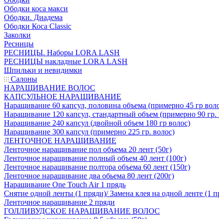
Ободки коса макси
Ободки. Диадема
Ободки Коса Classic
Заколки
Ресницы
РЕСНИЦЫ. Наборы LORA LASH
РЕСНИЦЫ накладные LORA LASH
Шпильки и невидимки
Салоны
НАРАЩИВАНИЕ ВОЛОС
КАПСУЛЬНОЕ НАРАЩИВАНИЕ
Наращивание 60 капсул, половина объема (примерно 45 гр вол
Наращивание 120 капсул, стандартный объем (примерно 90 гр. 
Наращивание 240 капсул (двойной объем 180 гр волос)
Наращивание 300 капсул (примерно 225 гр. волос)
ЛЕНТОЧНОЕ НАРАЩИВАНИЕ
Ленточное наращивание пол объема 20 лент (50г)
Ленточное наращивание полный объем 40 лент (100г)
Ленточное наращивание полтора объема 60 лент (150г)
Ленточное наращивание два обьема 80 лент (200г)
Наращивание One Touch Air 1 прядь
Снятие одной ленты (1 пряди)/ Замена клея на одной ленте (1 п
Ленточное наращивание 2 пряди
ГОЛЛИВУДСКОЕ НАРАЩИВАНИЕ ВОЛОС