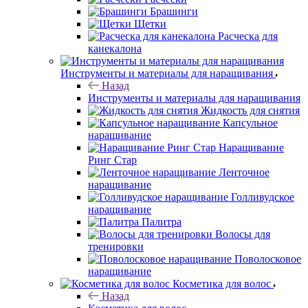
Брашинги
Щетки
Расческа для
канекалона
Инструменты и материалы для наращивания
Назад
Инструменты и материалы для наращивания
Жидкость для снятия
Капсульное
наращивание
Наращивание
Ринг Стар
Ленточное
наращивание
Голливудское
наращивание
Палитра
Волосы для
тренировки
Поволосковое
наращивание
Косметика для волос
Назад