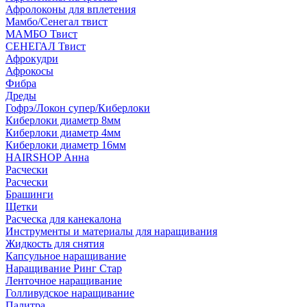
Афролоконы для вплетения
Мамбо/Сенегал твист
МАМБО Твист
СЕНЕГАЛ Твист
Афрокудри
Афрокосы
Фибра
Дреды
Гофрэ/Локон супер/Киберлоки
Киберлоки диаметр 8мм
Киберлоки диаметр 4мм
Киберлоки диаметр 16мм
HAIRSHOP Анна
Расчески
Расчески
Брашинги
Щетки
Расческа для канекалона
Инструменты и материалы для наращивания
Жидкость для снятия
Капсульное наращивание
Наращивание Ринг Стар
Ленточное наращивание
Голливудское наращивание
Палитра