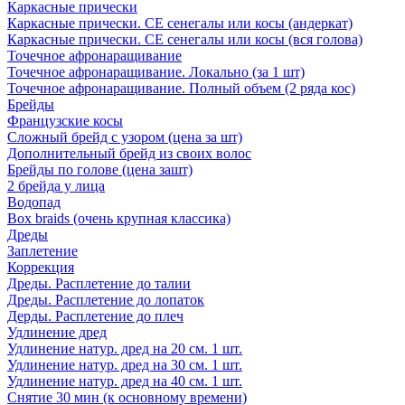
Каркасные прически
Каркасные прически. СЕ сенегалы или косы (андеркат)
Каркасные прически. СЕ сенегалы или косы (вся голова)
Точечное афронаращивание
Точечное афронаращивание. Локально (за 1 шт)
Точечное афронаращивание. Полный объем (2 ряда кос)
Брейды
Французские косы
Сложный брейд с узором (цена за шт)
Дополнительный брейд из своих волос
Брейды по голове (цена зашт)
2 брейда у лица
Водопад
Box braids (очень крупная классика)
Дреды
Заплетение
Коррекция
Дреды. Расплетение до талии
Дреды. Расплетение до лопаток
Дерды. Расплетение до плеч
Удлинение дред
Удлинение натур. дред на 20 см. 1 шт.
Удлинение натур. дред на 30 см. 1 шт.
Удлинение натур. дред на 40 см. 1 шт.
Снятие 30 мин (к основному времени)