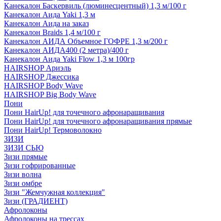
Канекалон Баскервиль (люминесцентный) 1,3 м/100 г
Канекалон Аида Yaki 1,3 м
Канекалон Аида на заказ
Канекалон Braids 1,4 м/100 г
Канекалон АИДА Объемное ГОФРЕ 1,3 м/200 г
Канекалон АИДА400 (2 метра)/400 г
Канекалон Аида Yaki Flow 1,3 м 100гр
HAIRSHOP Ариэль
HAIRSHOP Джессика
HAIRSHOP Body Wave
HAIRSHOP Big Body Wave
Пони
Пони HairUp! для точечного афронаращивания
Пони HairUp! для точечного афронаращивания прямые
Пони HairUp! Термоволокно
ЗИЗИ
ЗИЗИ СЬЮ
Зизи прямые
Зизи гофрированные
Зизи волна
Зизи омбре
Зизи "Жемчужная коллекция"
Зизи (ГРАДИЕНТ)
Афролоконы
Афролоконы на трессах