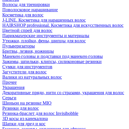
Волосы для тренировки
Поволосковое наращивание
Косметика для волос
J-LINE. Косметика для наращенных волос
HAIRSHOP professional. Косметика для искусственных волос
Цветной спрей для волос
Парикмахерские инструменты и материалы
Утюжки, плойки, фены, щипцы для волос
Пульверизаторы
Бритвы, лезвия, ножницы
Манекен-головы и подставки под манекен-головы
Зажимы, шпильки, клипсы, силиконовые резинки
Сумки для инструментов
Загустители для волос
Валики из натуральных волос
Прочее
Украшения
Декоративные пряди, нити со стразами, украшения для волос
Серьги
Шиньон на резинке MIO
Резинки для волос
Резинка-браслет для волос Invisibobble
3D косы из канекалона
Шапки для дред и кос
Бусинки, зажимы, украшения для афрокос