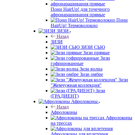
Пони HairUp! для точечного
афронаращивания прямые
Пони
HairUp! Термоволокно
ЗИЗИ
Назад
ЗИЗИ
ЗИЗИ СЬЮ
Зизи прямые
Зизи
гофрированные
Зизи волна
Зизи омбре
Зизи
"Жемчужная коллекция"
Зизи
(ГРАДИЕНТ)
Афролоконы
Назад
Афролоконы
Афролоконы
на трессах
Афролоконы для вплетения