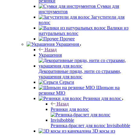
резинки
Сумки для
инструментов
Загустители для
волос
Валики из
натуральных волос
Прочее
Украшения
Назад
Украшения
Декоративные пряди, нити со стразами,
украшения для волос
Серьги
Шиньон на
резинке MIO
Резинки для волос
Назад
Резинки для волос
Резинка-браслет для волос Invisibobble
3D косы из