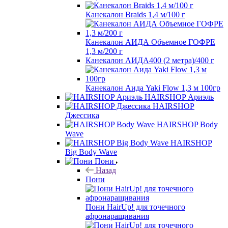
Канекалон Braids 1,4 м/100 г
Канекалон АИДА Объемное ГОФРЕ
1,3 м/200 г
Канекалон АИДА400 (2 метра)/400 г
Канекалон Аида Yaki Flow 1,3 м 100гр
HAIRSHOP Ариэль
HAIRSHOP
Джессика
HAIRSHOP Body
Wave
HAIRSHOP
Big Body Wave
Пони
Назад
Пони
Пони HairUp! для точечного
афронаращивания