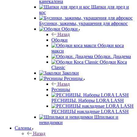
канекалона
Шапки для дред и
кос
Бусинки, зажимы, украшения для афрокос
Ободки
Назад
Ободки
Ободки коса
макси
Ободки. Диадема
Ободки Коса
Classic
Заколки
Ресницы
Назад
Ресницы
РЕСНИЦЫ. Наборы LORA LASH
РЕСНИЦЫ накладные LORA LASH
Шпильки и
невидимки
Салоны
Назад