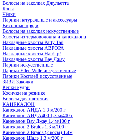
Волосы на заколках Джульетта
Косы
Чёлки
Парики натуральные и аксессуары
Височные пряди
Волосы на заколках искусственные
Хвосты из термоволокна и канекалона
Накладные хвосты Party Tail
Накладные хвосты АВРОРА
Накладные хвосты HairUp!
Накладные хвосты Вау Джау
Парики искусственные
Парики Ellen Wille искусственные
Парики Косплей искусственные
ЗИЗИ Заколки
Кепки кудри
Косички на резинке
Волосы для плетения
КАНЕКАЛОН
Канекалон АИДА 1,3 м/200 г
Канекалон АИДА400 1,3 м/400 г
Канекалон Вау Джау 1,4м/100 г
Канекалон 2 Braids 1,3 м/100 г
Канекалон 2 Braids (2 косы) 1.4м
Канекалон Шадэ 1,3 м/200 г