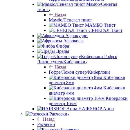
Мамбо/Сенегал
твист
Назад
Мамбо/Сенегал твист
МАМБО Твист
СЕНЕГАЛ Твист
Афрокудри
Афрокосы
Фибра
Дреды
Гофрэ/
Локон супер/Киберлоки
Назад
Гофрэ/Локон супер/Киберлоки
Киберлоки
диаметр 8мм
Киберлоки
диаметр 4мм
Киберлоки
диаметр 16мм
HAIRSHOP Анна
Расчески
Назад
Расчески
Расчески